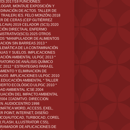
O) 2017/18 FUNCIONES:
LOGAR, MONTAJE EXPOSICIÓN Y
DINACIÓN DE ACTOS. TALLER DE
TRAILER( IES. FELO MONZÓN) 2018
ER DE CERAS (CEP GUTIÉRREZ
LCAVA) 2019 CELADOR (SCS) 2020
CIÓN DIRECTA AL ENFERMO
NISTRATIVO(SCS) 2025 OTROS
LOS *MANIPULADOR DE ALIMENTOS
ACION SIN BARREAS 2013 *
LEMÁTICA DE LA CONTAMINACIÓN
GUAS Y SUELOS. IMPLICACIONES
ACIÓN AMBIENTAL ULPGC 2013 *
RATORIO DE ANÁLISIS QUÍMICO
C 2012 * ESTRATEGIAS PARA EL
AMIENTO Y ELIMINACION DE
DUOS .IMPLICACIONES ULPGC 2010
A EDUCACIÓN AMBIENTAL * TALLER
UERTO ECOLÓGICO ULPGC 2010 *
DAD AMBIENTAL ICSE 2004
LUACIÓN DEL IMPACTO AMBIENTAL
 2004 ADMTVO. DIRECCION
RN. AUDIOCENTRO 1998
RMÁTICA WORD, ACCESS, EXEL,
R POINT, INTERNET, DISEÑO
ICO(AUTOCAD, TURBOCAD, COREL
 FLASH, ILLUSTRATOR CS5),
RAMADOR DE APLICACIONES DE