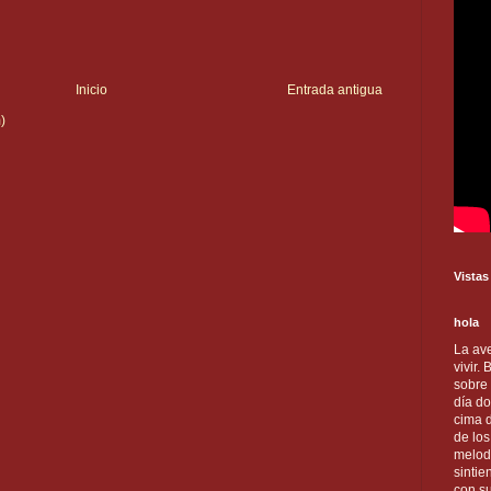
Inicio
Entrada antigua
)
Vistas
hola
La ave
vivir.
sobre
día do
cima d
de lo
melod
sintie
con s