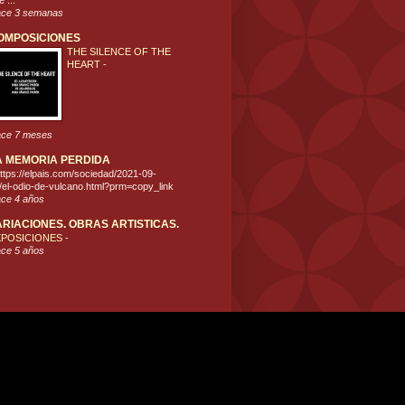
 ...
ce 3 semanas
OMPOSICIONES
THE SILENCE OF THE
HEART
-
ce 7 meses
A MEMORIA PERDIDA
ttps://elpais.com/sociedad/2021-09-
/el-odio-de-vulcano.html?prm=copy_link
ce 4 años
ARIACIONES. OBRAS ARTISTICAS.
XPOSICIONES
-
ce 5 años