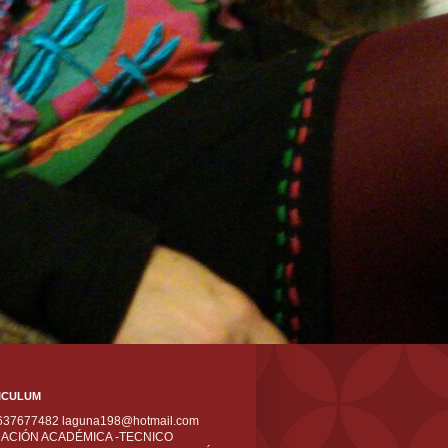
ICULUM
 637677482 laguna198@hotmail.com
ACIÓN ACADÉMICA -TECNICO