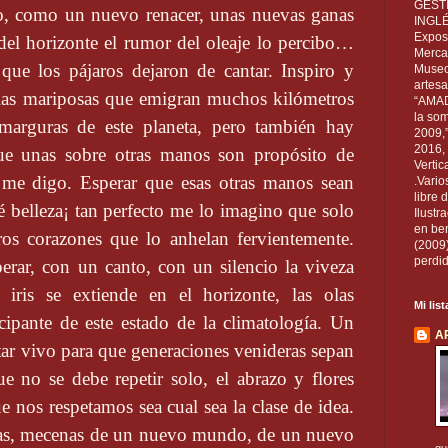
GEST
to, como un nuevo renacer, unas nuevas ganas
INGL
Exposi
 del horizonte el rumor del oleaje lo percibo…
Mercan
ue los pájaros dejaron de cantar. Inspiro y
Museo
artesa
las mariposas que emigran muchos kilómetros
“AMAD
la som
amarguras de este planeta, pero también hay
2009,
2016, 
 que unas sobre otras manos son propósito de
Vertic
me digo. Esperar que esas otras manos sean
.Vario
libre 
é belleza¡ tan perfecto me lo imagino que solo
Ilust
en ben
os corazones que lo anhelan fervientemente.
(2009
perdid
erar, con un canto, con un silencio la viveza
ris se extiende en el horizonte, las olas
Mi lis
cipante de este estado de la climatología. Un
A
estar vivo para que generaciones venideras sepan
e no se debe repetir solo, el abrazo y flores
nos respetamos sea cual sea la clase de idea.
tivas, mecenas de un nuevo mundo, de un nuevo