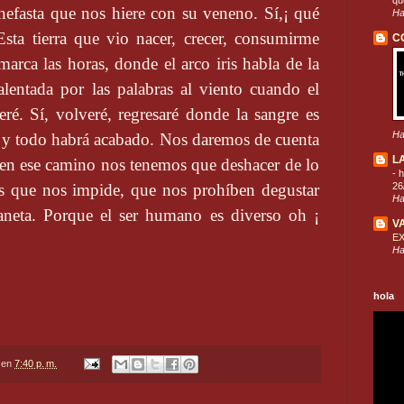
que
 nefasta que nos hiere con su veneno. Sí,¡ qué
Ha
 Esta tierra que vio nacer, crecer, consumirme
C
marca las horas, donde el arco iris habla de la
alentada por las palabras al viento cuando el
ré. Sí, volveré, regresaré donde la sangre es
Ha
 y todo habrá acabado. Nos daremos de cuenta
L
 en ese camino nos tenemos que deshacer de lo
-
h
26
as que nos impide, que nos prohíben degustar
Ha
laneta. Porque el ser humano es diverso oh ¡
V
E
Ha
hola
en
7:40 p. m.