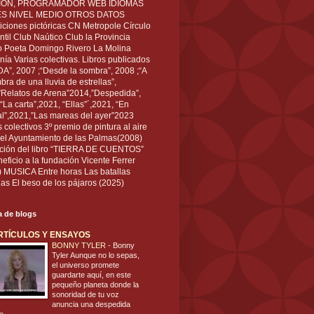
IÓN, PROGRAMADOR WEB IDIOMAS
ÉS NIVEL MEDIO OTROS DATOS
ciones pictóricas CN Metropole Círculo
til Club Naútico Club la Provincia
 Poeta Domingo Rivero La Molina
nía Varias colectivas. Libros publicados
A”, 2007 ;“Desde la sombra”, 2008 ;“A
bra de una lluvia de estrellas”,
”Relatos de Arena”2014,”Despedida”,
“La carta”,2021, “Ellas”´,2021, “En
al”,2021,”Las mareas del ayer”2023
s colectivos 3º premio de pintura al aire
del Ayuntamiento de las Palmas(2008)
ración del libro “TIERRA DE CUENTOS”
eficio a la fundación Vicente Ferrer
) MUSICA Entre horas Las batallas
as El beso de los pájaros (2025)
ta de blogs
RTÍCULOS Y ENSAYOS
BONNY TYLER
-
Bonny
Tyler Aunque no lo sepas,
el universo promete
guardarte aquí, en este
pequeño planeta donde la
sonoridad de tu voz
anuncia una despedida