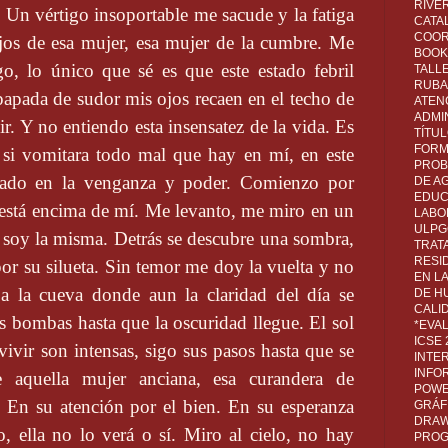
RIVER
 Un vértigo insoportable me sacude y la fatiga
CATA
COOR
ojos de esa mujer, esa mujer de la cumbre. Me
BOOK 
o, lo único que sé es que este estado febril
TALL
RUBA
apada de sudor mis ojos recaen en el techo de
ATEN
ADMI
ir. Y no entiendo esta insensatez de la vida. Es
TÍTU
FORM
i vomitara todo mal que hay en mí, en este
PROB
cado en la venganza y poder. Comienzo por
DE A
EDUC
 está encima de mí. Me levanto, me miro en un
LABO
ULPG
 soy la misma. Detrás se descubre una sombra,
TRAT
RESI
r su silueta. Sin temor me doy la vuelta y no
EN L
 a la cueva donde aun la claridad del día se
DE H
CALI
s bombas hasta que la oscuridad llegue. El sol
*EVA
ICSE
vivir son intensas, sigo sus pasos hasta que se
INTE
INFO
 aquella mujer anciana, esa curandera de
POWE
. En su atención por el bien. En su esperanza
GRÁF
DRAW,
, ella no lo verá o sí. Miro al cielo, no hay
PROG