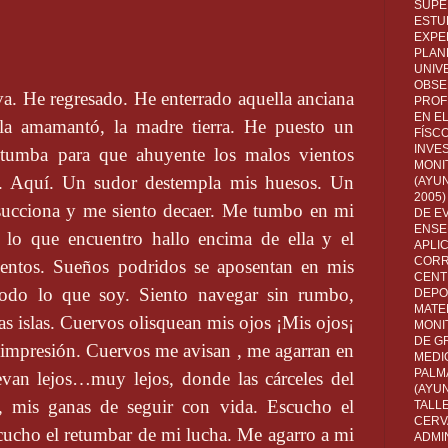
SUPE
ESTUD
EXPE
PLANE
UNIV
OBSE
va. He regresado. He enterrado aquella anciana
PROF
EN E
a amamantó, la madre tierra. He puesto un
FÍSC
INVES
 tumba para que ahuyente los malos vientos
MONI
a. Aquí. Un sudor destempla mis huesos. Un
(AYUN
2005)
succiona y me siento decaer. Me tumbo en mi
DE E
ENSE
lo que encuentro hallo encima de ella y el
APLI
CORR
ientos. Sueños podridos se aposentan en mis
CENT
odo lo que soy. Siento navegar sin rumbo,
DEPO
MATE
tas islas. Cuervos olisquean mis ojos ¡Mis ojos¡
MONI
DE G
i impresión. Cuervos me avisan , me agarran en
MEDI
PALM
van lejos…muy lejos, donde las cárceles del
(AYU
s, mis ganas de seguir con vida. Escucho el
TALL
CERV
cucho el retumbar de mi lucha. Me agarro a mi
ADMI