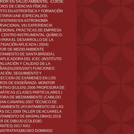
RIOR EN SALUD AMBIENTAL -CURSÉ
IOS DE CIENCIAS FÍSICAS -
RTO EN ASTROFÍSICA Y FORMACIÓN
TARIA UAIII -ESPECIALISTA
ERSITARIO EN ASTRONOMÍA
RVACIONAL VIU EXPERIENCIA
ESIONAL PRÁCTICAS DE EMPRESA
L CENTRO INSTRUMENTAL QUÍMICO-
O PARA EL DESARROLLO DE LA
TIGACIÓN APLICADA ( 2004)
TOR DE MEDIO AMBIENTE
TAMIENTO DE SANTA BRÍGIDA (
 APLICADORA DEL ICEC (INSTITUTO
VALUACIÓN Y CALIDAD DE LA
ÑANZA(2005/2007) FUNCIONES:
CACIÓN, SEGUIMIENTO Y
ECCION DE EXÁMENES EN LOS
ROS DE ENSEÑANZA. MONITOR
RTIVO (EULEN) 2006 PROFESORA DE
MÁTICAS (CLASES PARTICULARES )
TORA DE MEDIAMBIENTE (CABILDO
RAN CANARIA) 2007 TÉCNICO DE
OAMBIENTE (AYUNTAMIENTO DE LAS
AS GC) 2009 TALLER DE ACUARELA
NTAMIENTO DE MASPALOMAS) 2016
ER DE DIBUJO (COLEGIO
ANTES) 2017 AXU.
NISTRATIVO(MUSEO DOMINGO