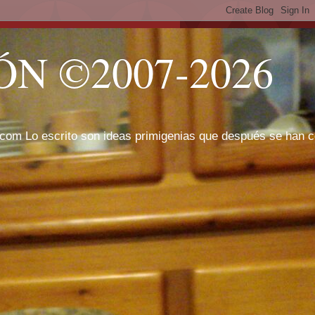
N ©2007-2026
com Lo escrito son ideas primigenias que después se han cor