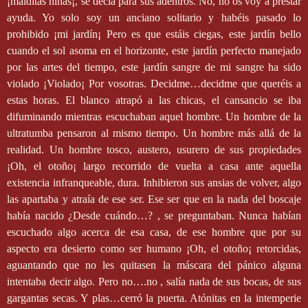
¡malditas niñas¡, se decía para sus adentros. No, no os voy a prestar
ayuda. Yo solo soy un anciano solitario y habéis pasado lo
prohibido ¡mi jardín¡ Pero es que estáis ciegas, este jardín bello
cuando el sol asoma en el horizonte, este jardín perfecto manejado
por las artes del tiempo, este jardín sangre de mi sangre ha sido
violado ¡Violado¡ Por vosotras. Decidme…decidme que queréis a
estas horas. El blanco atrapó a las chicas, el cansancio se iba
difuminando mientras escuchaban aquel hombre. Un hombre de la
ultratumba pensaron al mismo tiempo. Un hombre más allá de la
realidad. Un hombre tosco, austero, usurero de sus propiedades
¡Oh, el otoño¡ largo recorrido de vuelta a casa ante aquella
existencia infranqueable, dura. Inhibieron sus ansias de volver, algo
las apartaba y atraía de ese ser. Ese ser que en la nada del boscaje
había nacido ¿Desde cuándo…? , se preguntaban. Nunca habían
escuchado algo acerca de esa casa, de ese hombre que por su
aspecto era desierto como ser humano ¡Oh, el otoño¡ retorcidas,
aguantando que no les quitasen la máscara del pánico alguna
intentaba decir algo. Pero no….no , salía nada de sus bocas, de sus
gargantas secas. Y plas…cerró la puerta. Atónitas en la intemperie