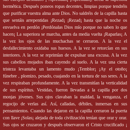
hermética. Después poneos ropas decentes, limpias porque tendréis
que purificar vuestra alma ante Dios. No saldréis de la capilla hasta
que sentáis arrepentidas ¡Rezad¡ ¡Rezad¡ hasta que la noche os
envuelva en perdón ¡Perdónalas Dios mío porque no saben lo que
hacen¡ La superiora se marcha, antes da media vuelta ¡Raparlas¡ A
la vez los ojos de las muchachas se cerraron. A la vez el
desfallecimiento oxidaba sus huesos. A la vez se retorcían en sus
interiores. A la vez se reprimían de expulsar una excusa. A la vez
sus cabellos mojados iban cayendo al suelo. A la vez una cierta
tristeza levantaba un lamento mudo ¡Temblor¡ ¡Ay el otoño¡
fúnebre , plomizo, pesado, cuajando en la tortura de sus seres. A la
vez respiraban profundamente. A la vez transmitían la verticalidad
de sus espíritus. Vestidas, fueron llevadas a la capilla por dos
monjas jóvenes. Sus ojos clavaban la maldad, la venganza, el
regocijo de verlas así. Así, calladas, débiles, inmersas en sus
pensamientos. Cuando las dejaron en la capilla cerraron la puerta
con llave ¡Solas¡ alejada de toda civilización tenían que orar y orar.
Sus ojos se cruzaron y después observaron el Cristo crucificado ¡