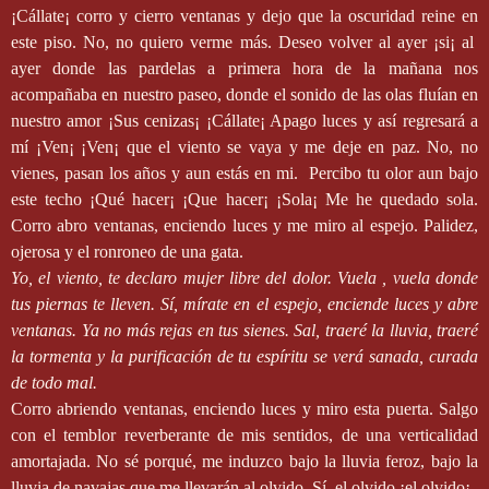
¡Cállate¡ corro y cierro ventanas y dejo que la oscuridad reine en
este piso. No, no quiero verme más. Deseo volver al ayer ¡si¡ al
ayer donde las pardelas a primera hora de la mañana nos
acompañaba en nuestro paseo, donde el sonido de las olas fluían en
nuestro amor ¡Sus cenizas¡ ¡Cállate¡ Apago luces y así regresará a
mí ¡Ven¡ ¡Ven¡ que el viento se vaya y me deje en paz. No, no
vienes, pasan los años y aun estás en mi.
Percibo tu olor aun bajo
este techo ¡Qué hacer¡ ¡Que hacer¡ ¡Sola¡ Me he quedado sola.
Corro abro ventanas, enciendo luces y me miro al espejo. Palidez,
ojerosa y el ronroneo de una gata.
Yo, el viento, te declaro mujer libre del dolor. Vuela , vuela donde
tus piernas te lleven. Sí, mírate en el espejo, enciende luces y abre
ventanas. Ya no más rejas en tus sienes. Sal, traeré la lluvia, traeré
la tormenta y la purificación de tu espíritu se verá sanada, curada
de todo mal.
Corro abriendo ventanas, enciendo luces y miro esta puerta. Salgo
con el temblor reverberante de mis sentidos, de una verticalidad
amortajada. No sé porqué, me induzco bajo la lluvia feroz, bajo la
lluvia de navajas que me llevarán al olvido. Sí, el olvido ¡el olvido¡