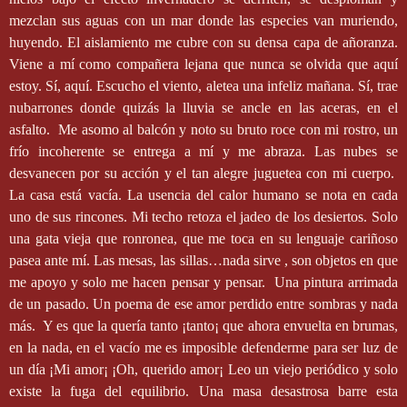
mezclan sus aguas con un mar donde las especies van muriendo,
huyendo. El aislamiento me cubre con su densa capa de añoranza.
Viene a mí como compañera lejana que nunca se olvida que aquí
estoy. Sí, aquí. Escucho el viento, aletea una infeliz mañana. Sí, trae
nubarrones donde quizás la lluvia se ancle en las aceras, en el
asfalto.
Me asomo al balcón y noto su bruto roce con mi rostro, un
frío incoherente se entrega a mí y me abraza. Las nubes se
desvanecen por su acción y el tan alegre juguetea con mi cuerpo.
La casa está vacía. La usencia del calor humano se nota en cada
uno de sus rincones. Mi techo retoza el jadeo de los desiertos. Solo
una gata vieja que ronronea, que me toca en su lenguaje cariñoso
pasea ante mí. Las mesas, las sillas…nada sirve , son objetos en que
me apoyo y solo me hacen pensar y pensar.
Una pintura arrimada
de un pasado. Un poema de ese amor perdido entre sombras y nada
más.
Y es que la quería tanto ¡tanto¡ que ahora envuelta en brumas,
en la nada, en el vacío me es imposible defenderme para ser luz de
un día ¡Mi amor¡ ¡Oh, querido amor¡ Leo un viejo periódico y solo
existe la fuga del equilibrio. Una masa desastrosa barre esta