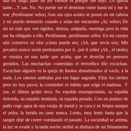
aún en largo paso de los vientos el porqué me dejo. Lo quería
tanto…Y zas. No. No puede ser el demonio viene hasta mí y me lo
trae ¡Perdóname señor¡ Aun sus ojos azules se posan en mi cabeza
y no puedo detenerlo cuando a solas me encuentro ¡Ay señor¡ De
mi no más que ven rigidez, dureza, antipatía, enemiga pero la vida
me ha obligado a ello. Perdóname, perdóname señor. En mi cuerpo
aún conservo su olor ¡cómo puede ser¡ ¡Ah, que necia soy¡ Mis
pecados nunca serán perdonados por ti , por ti señor ¡Ah , el otoño¡
se enraíza en una tarde que acaba, que se desecha en penosos
gemidos. Las muchachas contenidas el terrorífico frío escuchan.
Escuchan alguien en la queja de llantos abandonados al vacío, a la
nada. Los ratones ambulan por ese lugar sagrado. Ellas los sientes
pero no hay pavor, la costumbre es hábito que erige el mañana.
Y
zas, el último golpe seco. Su espalda ensangrentada, su espalda
dolorida, su espalda mutilada, su espalda pesada. Con un pedazo de
paño coge agua de una vasija de metal y se cura y se limpia aunque
el ardor, la herida no sane nunca. Lento, muy lento hasta que la
sangre deje de correr vomitando el pasado. La oscuridad se arrima,
la luz se evade y la tarde noche otoñal se disfraza de un firmamento