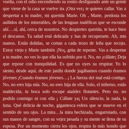
vuelta, con el odio encendiendo su rostro desfigurado ante un gemir
que viene de la casa se vuelve ira ¡Otra vez¡ te quieres callar. Vas a
despertar a tu madre, mi querida Marie. Oh , Marie, perdona los
aullidos de los miserables, de las lenguas maléficas que se esconde
ahí….sí, ahí, cerca de nosotros. No despiertes querida, te hace bien
el descanso. Tu salud está delicada y has de recuperarte. Ah, mis
manos. Están dolidas, se cortan a cada trozo de leña que recojo.
Estoy viejo y Marie también ¡No¡, grita de repente. Vas a despertar
a tu madre, no ves lo que ella ha sufrido por ti. No, no ¡cállate¡ Deja
que repose con tranquilidad. Es que no oyes su respirar. Yo lo
siento, desde aquí, de este jardín donde jugábamos cuando éramos
jóvenes ¡Cuando éramos jóvenes…¡ La fuerza del mal está contigo.
No, no eres hija mía. No, no eres hija de ella. Solo, el infierno, estás
maldecida, tu boca solo escupe ataúdes flotantes. Pero no, no
podrás conmigo ni con ella ¡ Cállate ya¡ Un silencio, la nada, la
luna. Qué delicia de noche, gigantesca esfera que se mueve en el
sentido de sus ojos. La mira…la mira hechizada, engarrotado, con
sus manos de sangre, con su vejez pesada y su mente se llena de su
esposa. Por un momento cierra los ojos, respira lo más hondo que