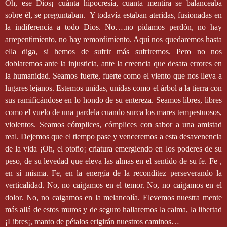
Oh, ese Dios¡ cuánta hipocresía, cuanta mentira se balanceaba
sobre él, se preguntaban.
Y todavía estaban ateridas, fusionadas en
la indiferencia a todo Dios. No….no pidamos perdón, no hay
arrepentimiento, no hay remordimiento. Aquí nos quedaremos hasta
ella diga, si hemos de sufrir más sufriremos. Pero no nos
doblaremos ante la injusticia, ante la creencia que desata errores en
la humanidad. Seamos fuerte, fuerte como el viento que nos lleva a
lugares lejanos. Estemos unidas, unidas como el árbol a la tierra con
sus ramificándose en lo hondo de su entereza. Seamos libres, libres
como el vuelo de una pardela cuando surca los mares tempestuosos,
violentos. Seamos cómplices, cómplices con sabor a una amistad
real. Dejemos que el tiempo pase y venceremos a esta desavenencia
de la vida ¡Oh, el otoño¡ criatura emergiendo en los poderes de su
peso, de su levedad que eleva las almas en el sentido de su fe. Fe ,
en sí misma. Fe, en la energía de la reconditez perseverando la
verticalidad. No, no caigamos en el temor. No, no caigamos en el
dolor. No, no caigamos en la melancolía. Elevemos nuestra mente
más allá de estos muros y de seguro hallaremos la calma, la libertad
¡Libres¡, manto de pétalos erigirán nuestros caminos…