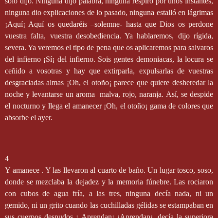
solo díjo. Ninguna dijo palabra, ninguna respiro por unos instantes,
ninguna dio explicaciones de lo pasado, ninguna estalló en lágrimas
¡Aquí¡ Aquí os quedaréis –solemne- hasta que Dios os perdone
vuestra falta, vuestra desobediencia. Ya hablaremos, dijo rígida,
severa. Ya veremos el tipo de pena que os aplicaremos para salvaros
del infierno ¡Sí¡ del infierno. Sois gentes demoniacas, la locura se
ceñido a vosotras y hay que extirparla, expulsarlas de vuestras
desgraciadas almas ¡Oh, el otoño¡ parece que quiere desheredar la
noche y levantarse un aroma
malva, rojo, naranja. Así, se despide
el nocturno y llega el amanecer ¡Oh, el otoño¡ gama de colores que
absorbe el ayer.
4
Y amanece . Y las llevaron al cuarto de baño. Un lugar tosco, soso,
donde se mezclaba la dejadez y la memoria fúnebre. Las rociaron
con cubos de agua fría, a las tres, ninguna decía nada, ni un
gemido, ni un grito cuando las cuchilladas gélidas se estampaban en
sus cuerpos desnudos ¡ Aprendan¡ ¡Aprendan¡, decía la superiora