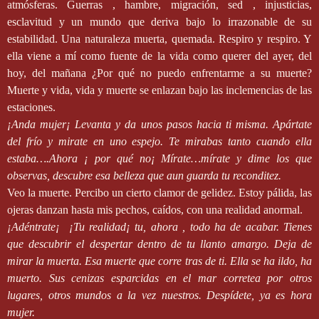
atmósferas. Guerras , hambre, migración, sed , injusticias,
esclavitud y un mundo que deriva bajo lo irrazonable de su
estabilidad. Una naturaleza muerta, quemada. Respiro y respiro. Y
ella viene a mí como fuente de la vida como querer del ayer, del
hoy, del mañana ¿Por qué no puedo enfrentarme a su muerte?
Muerte y vida, vida y muerte se enlazan bajo las inclemencias de las
estaciones.
¡Anda mujer¡ Levanta y da unos pasos hacia ti misma. Apártate
del frío y mirate en uno espejo. Te mirabas tanto cuando ella
estaba….Ahora ¡ por qué no¡ Mírate…mírate y dime los que
observas, descubre esa belleza que aun guarda tu reconditez.
Veo la muerte. Percibo un cierto clamor de gelidez. Estoy pálida, las
ojeras danzan hasta mis pechos, caídos, con una realidad anormal.
¡Adéntrate¡
¡Tu realidad¡ tu, ahora , todo ha de acabar. Tienes
que descubrir el despertar dentro de tu llanto amargo. Deja de
mirar la muerta. Esa muerte que corre tras de ti. Ella se ha ildo, ha
muerto. Sus cenizas esparcidas en el mar corretea por otros
lugares, otros mundos a la vez nuestros. Despídete, ya es hora
mujer.