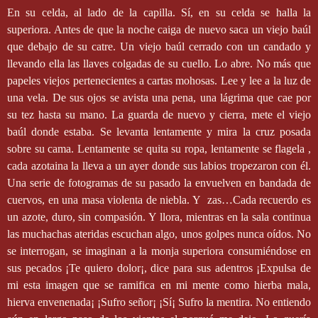
En su celda, al lado de la capilla. Sí, en su celda se halla la
superiora. Antes de que la noche caiga de nuevo saca un viejo baúl
que debajo de su catre. Un viejo baúl cerrado con un candado y
llevando ella las llaves colgadas de su cuello. Lo abre. No más que
papeles viejos pertenecientes a cartas mohosas. Lee y lee a la luz de
una vela. De sus ojos se avista una pena, una lágrima que cae por
su tez hasta su mano. La guarda de nuevo y cierra, mete el viejo
baúl donde estaba. Se levanta lentamente y mira la cruz posada
sobre su cama. Lentamente se quita su ropa, lentamente se flagela ,
cada azotaina la lleva a un ayer donde sus labios tropezaron con él.
Una serie de fotogramas de su pasado la envuelven en bandada de
cuervos, en una masa violenta de niebla. Y
zas…Cada recuerdo es
un azote, duro, sin compasión. Y llora, mientras en la sala continua
las muchachas ateridas escuchan algo, unos golpes nunca oídos. No
se interrogan, se imaginan a la monja superiora consumiéndose en
sus pecados ¡Te quiero dolor¡, dice para sus adentros ¡Expulsa de
mi esta imagen que se ramifica en mi mente como hierba mala,
hierva envenenada¡ ¡Sufro señor¡ ¡Sí¡ Sufro la mentira. No entiendo