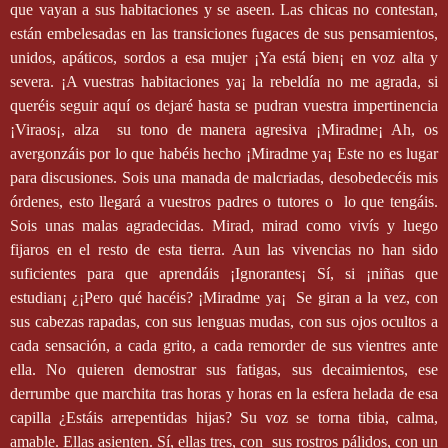
que vayan a sus habitaciones y se aseen. Las chicas no contestan,
están embelesadas en las transiciones fugaces de sus pensamientos,
unidos, apáticos, sordos a esa mujer ¡Ya está bien¡ en voz alta y
severa. ¡A vuestras habitaciones ya¡ la rebeldía no me agrada, si
queréis seguir aquí os dejaré hasta se pudran vuestra impertinencia
¡Viraos¡, alza
su tono de manera agresiva ¡Miradme¡ Ah, os
avergonzáis por lo que habéis hecho ¡Miradme ya¡ Este no es lugar
para discusiones. Sois una manada de malcriadas, desobedecéis mis
órdenes, esto llegará a vuestros padres o tutores o
lo que tengáis.
Sois unas malas agradecidas. Mirad, mirad como vivís y luego
fijaros en el resto de esta tierra. Aun las vivencias no han sido
suficientes para que aprendáis ¡Ignorantes¡ Sí, si ¡niñas que
estudian¡ ¿¡Pero qué hacéis? ¡Miradme ya¡
Se giran a la vez, con
sus cabezas rapadas, con sus lenguas mudas, con sus ojos ocultos a
cada sensación, a cada grito, a cada remorder de sus vientres ante
ella. No quieren demostrar sus fatigas, sus decaimientos, ese
derrumbe que marchita tras horas y horas en la esfera helada de esa
capilla ¿Estáis arrepentidas hijas? Su voz se torna tibia, calma,
amable. Ellas asienten. Sí, ellas tres, con
sus rostros pálidos, con un