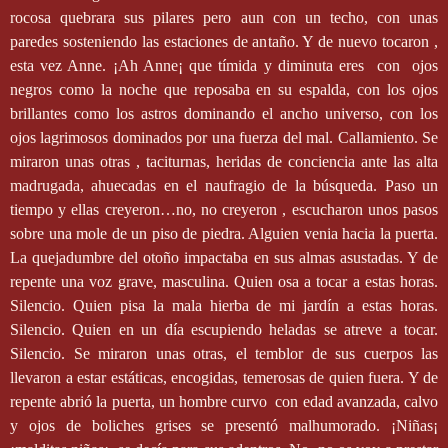
rocosa quebrara sus pilares pero aun con un techo, con unas
paredes sosteniendo las estaciones de antaño. Y de nuevo tocaron ,
esta vez Anne. ¡Ah Anne¡ que tímida y diminuta eres
con
ojos
negros como la noche que reposaba en su espalda, con los ojos
brillantes como los astros dominando el ancho universo, con los
ojos lagrimosos dominados por una fuerza del mal. Callamiento. Se
miraron unas otras , taciturnas, heridas de conciencia ante las alta
madrugada, ahuecadas en el naufragio de la búsqueda. Paso un
tiempo y ellas creyeron…no, no creyeron , escucharon unos pasos
sobre una mole de un piso de piedra. Alguien venia hacia la puerta.
La quejadumbre del otoño impactaba en sus almas asustadas. Y de
repente una voz grave, masculina. Quien osa a tocar a estas horas.
Silencio. Quien pisa la mala hierba de mi jardín a estas horas.
Silencio. Quien en un día escupiendo heladas se atreve a tocar.
Silencio. Se miraron unas otras, el temblor de sus cuerpos las
llevaron a estar estáticas, encogidas, temerosas de quien fuera. Y de
repente abrió la puerta, un hombre curvo
con edad avanzada, calvo
y ojos de boliches grises se presentó malhumorado. ¡Niñas¡