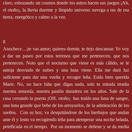
claro, esbozando un cosmos donde los astros hacen sus juegos ¡Ah,
el otoño¡, la lluvia duerme y límpido universo navega a ras de esa
tierra, energético y calmo a la vez.
8
Anochece…¡te vas amor¡ quieres dormir, te dejo descansar. Yo voy
a dar un paseo por estos terrenos que me pertenecen, que nos
pertenecen. Noto que el nocturno que viene es más cálido, se le
antoja desviado de nubes y una luna viene. Ella me dará luz
suficiente para dar una vuelta y recoger leña. Estás bien querida
Marie. No, no hace falta que digas nada, solo tu mirada irradia
nuestra armonía, nuestra pasión duradera en los años. Sale de la
casa cerrando la puerta ¡OH, otoño¡
has traído una luna de sangre,
una luna grande que bebe de los arroyuelos, de la admiración de los
sueños.
Con su hoz, va desquitándose de los hierbajos que andan
ante él y lento va recogiendo leña para atemperar una noche helada,
petrificada en el tiempo.
Por un momento se detiene y se da media