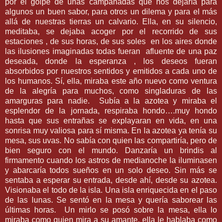
por el golpe de unas campanadas que nos dejaría para
algunos un buen sabor, para otros un dilema y para el más
allá de nuestras tierras un calvario. Ella, en su silencio,
meditaba, se dejaba acoger por el recorrido de sus
estaciones , de sus horas, de sus soles
en los aires donde
las ilusiones imaginadas todas fueran
afluente de una paz
deseada, donde la esperanza , los deseos fueran
absorbidos por nuestros sentidos y emitidos a cada uno de
los humanos. Sí, ella, miraba este año nuevo como ventura
de la alegría para muchos, como singladuras de las
amarguras para nadie.
Subía a la azotea y miraba el
esplendor de la jornada, respiraba hondo….muy hondo
hasta que sus entrañas se explayaran en vida, en una
sonrisa muy valiosa para sí misma. En la azotea ya tenía su
mesa, sus uvas. No sabía con quien las compartiría, pero de
bien seguro con el mundo. Danzaría un brindis al
firmamento cuando los astros de medianoche la iluminasen
y abarcaría todos sueños en un solo deseo. Sin más se
sentaba a esperar su entrada, desde ahí, desde su azotea.
Visionaba el todo de la isla. Una isla enriquecida en el paso
de las lunas. Se sentó en la mesa y quería saborear las
últimas horas.
Un mirlo se posó sobre la mesa, ella lo
miraba como quien mira a su amante, ella le hablaba como