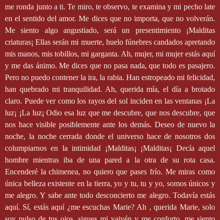
me ronda junto a ti. Te miro, te observo, te examina y mi pecho late
en el sentido del amor. Me dices que no importa, que no volverán.
Me siento algo angustiado, será un presentimiento ¡Malditas
criaturas¡ Ellas serán mi muerte, huelo fúnebres candados apretando
mis manos, mis tobillos, mi garganta. Ah, mujer, mi mujer estás aquí
y me das ánimo. Me dices que no pasa nada, que todo es pasajero.
Pero no puedo contener la ira, la rabia. Han estropeado mi felicidad,
han quebrado mi tranquilidad. Ah, querida mía, el día a brotado
claro. Puede ver como los rayos del sol inciden en las ventanas ¡La
luz¡ ¡La luz¡ Odio esa luz que me descubre, que nos descubre, que
nos hace visible posiblemente ante los demás. Deseo de nuevo la
noche, la noche cerrada donde el universo hace de nosotros dos
columpiarnos en la intimidad ¡Malditas¡ ¡Malditas¡ Decía aquel
hombre mientras iba de una pared a la otra de su rota casa.
Encenderé la chimenea, no quiero que pases frío. Me miras como
única belleza existente en la tierra, yo y tu, tu y yo, somos únicos y
me alegro. Y sabe ante todo desconcierto me alegro. Todavía estás
aquí. Sí, estás aquí ¿me escuchas Marie? Ah , querida Marie, solo
soy pulso de tus ojos, sigues mi vaivén y me conforto, me siento