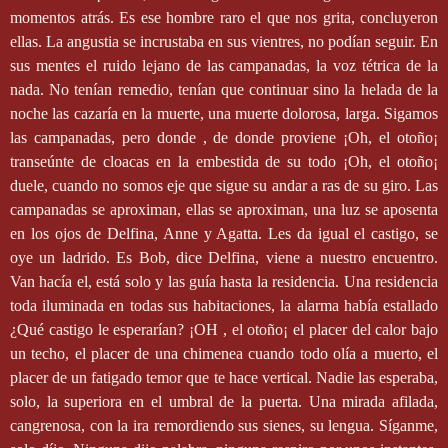
momentos atrás. Es ese hombre raro el que nos grita, concluyeron
ellas. La angustia se incrustaba en sus vientres, no podían seguir. En
sus mentes el ruido lejano de las campanadas, la voz tétrica de la
nada. No tenían remedio, tenían que continuar sino la helada de la
noche las cazaría en la muerte, una muerte dolorosa, larga. Sigamos
las campanadas, pero donde , de donde proviene ¡Oh, el otoño¡
transeúnte de cloacas en la embestida de su todo ¡Oh, el otoño¡
duele, cuando no somos eje que sigue su andar a ras de su giro. Las
campanadas se aproximan, ellas se aproximan, una luz se aposenta
en los ojos de Delfina, Anne y Agatta. Les da igual el castigo, se
oye un ladrido. Es Bob, dice Delfina, viene a nuestro encuentro.
Van hacía el, está solo y las guía hasta la residencia. Una residencia
toda iluminada en todas sus habitaciones, la alarma había estallado
¿Qué castigo le esperarían? ¡OH , el otoño¡ el placer del calor bajo
un techo, el placer de una chimenea cuando todo olía a muerto, el
placer de un fatigado temor que te hace vertical. Nadie las esperaba,
solo, la superiora en el umbral de la puerta. Una mirada afilada,
cangrenosa, con la ira remordiendo sus sienes, su lengua. Síganme,