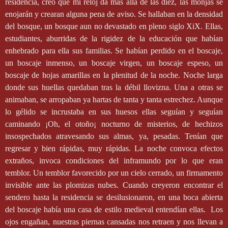
residencia, creo que mi reloj da más allá de las diez, las monjas se
enojarán y crearan alguna pena de aviso. Se hallaban en la densidad
del bosque, un bosque aun no devastado en pleno siglo XiX. Ellas,
estudiantes, aburridas de la rigidez de la educación que habían
enhebrado para ella sus familias. Se habían perdido en el boscaje,
un boscaje inmenso, un boscaje virgen, un boscaje espeso, un
boscaje de hojas amarillas en la plenitud de la noche. Noche larga
donde sus huellas quedaban tras la débil llovizna. Una a otras se
animaban, se arropaban ya hartas de tanta y tanta estrechez. Aunque
lo gélido se incrustaba en sus huesos ellas seguían y seguían
caminando ¡Oh, el otoño¡ nocturno de misterios, de hechizos
insospechados atravesando sus almas, ya, pesadas. Tenían que
regresar y bien rápidas, muy rápidas. La noche convoca efectos
extraños, invoca condiciones del inframundo por lo que eran
temblor. Un temblor favorecido por un cielo cerrado, un firmamento
invisible ante las plomizas nubes. Cuando creyeron encontrar el
sendero hasta la residencia se desilusionaron, en una boca abierta
del boscaje había una casa de estilo medieval entendían ellas.
Los
ojos engañan, nuestras piernas cansadas nos retraen y nos llevan a