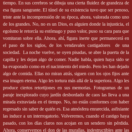
tiempo. En sus cerebros se dibuja una cierta fluidez de grandeza de
esa figura sangrante. El túnel de su existencia tuvo que ser penoso,
triste ante la incomprensión de su época, ahora, valorada como uno
de los grandes. No, no es un Dios, es alguien donde la injusticia, el
egoísmo le retorcía su estómago y puso valor, puso su cara para que
vomitaran sobre ella. Ahora, ahí, figura inerte que permanecerá en
el paso de los siglos, de los vendavales castigadores
de una
sociedad.
La noche vuelve, se oyen pisadas, se abre la puerta de la
capilla y les dejan algo de comer. Nadie habla, quien haya sido se
ha evaporado como en el nacimiento del miedo. Pero les han dejado
algo de comida. Ellas no miran atrás, siguen con los ojos fijos ante
esa imagen eterna. Algo les tortura más allá de la superiora. Algo les
produce ciertos retortijones en sus memorias. Fotogramas de un
paraje inexplorado cuyo jardín desbordado de caos las lleva a una
mirada extraviada en el tiempo. No, no están conformes con haber
regresado sin saber de quién es. Esa atmósfera enrarecida, asfixiante
las induce a un interrogatorio. Volveremos, cuando el castigo haya
pasado, con los días claros nos acojan en un sendero sin pérdida.
Ahora, conservemos el don de las murallas, indestructibles ante las