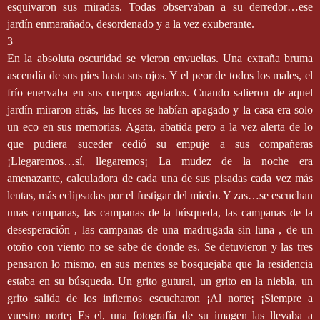
esquivaron sus miradas. Todas observaban a su derredor…ese
jardín enmarañado, desordenado y a la vez exuberante.
3
En la absoluta oscuridad se vieron envueltas. Una extraña bruma
ascendía de sus pies hasta sus ojos. Y el peor de todos los males, el
frío enervaba en sus cuerpos agotados. Cuando salieron de aquel
jardín miraron atrás, las luces se habían apagado y la casa era solo
un eco en sus memorias. Agata, abatida pero a la vez alerta de lo
que pudiera suceder cedió su empuje a sus compañeras
¡Llegaremos…sí, llegaremos¡ La mudez de la noche era
amenazante, calculadora de cada una de sus pisadas cada vez más
lentas, más eclipsadas por el fustigar del miedo. Y zas…se escuchan
unas campanas, las campanas de la búsqueda, las campanas de la
desesperación , las campanas de una madrugada sin luna , de un
otoño con viento no se sabe de donde es. Se detuvieron y las tres
pensaron lo mismo, en sus mentes se bosquejaba que la residencia
estaba en su búsqueda. Un grito gutural, un grito en la niebla, un
grito salida de los infiernos escucharon ¡Al norte¡ ¡Siempre a
vuestro norte¡ Es el, una fotografía de su imagen las llevaba a