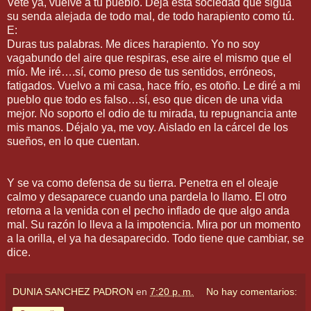
Vete ya, vuelve a tu pueblo. Deja está sociedad que sigua
su senda alejada de todo mal, de todo harapiento como tú.
E:
Duras tus palabras. Me dices harapiento. Yo no soy
vagabundo del aire que respiras, ese aire el mismo que el
mío. Me iré….sí, como preso de tus sentidos, erróneos,
fatigados. Vuelvo a mi casa, hace frío, es otoño. Le diré a mi
pueblo que todo es falso…sí, eso que dicen de una vida
mejor. No soporto el odio de tu mirada, tu repugnancia ante
mis manos. Déjalo ya, me voy. Aislado en la cárcel de los
sueños, en lo que cuentan.
Y se va como defensa de su tierra. Penetra en el oleaje
calmo y desaparece cuando una pardela lo llamo. El otro
retorna a la venida con el pecho inflado de que algo anda
mal. Su razón lo lleva a la impotencia. Mira por un momento
a la orilla, el ya ha desaparecido. Todo tiene que cambiar, se
dice.
DUNIA SANCHEZ PADRON
en
7:20 p. m.
No hay comentarios: