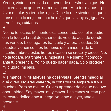
Yendo, viniendo en cada recuerdo de nuestros amigos. No
te acercas, no quieres darme la mano. Mira tus manos…por
favor míralas y cierra los ojos. Dime lo que sientes, lo que te
transmito a lo mejor no mucho más que las tuyas , iguales
pero finas, cuidadas.
H:
No, no te tocaré. Mi mente esta concertada con el repudio,
con la fuerza brutal de echarte. Sí, vete de aquí de dónde
has venido. Este lugar es tranquilo y ahora ustedes. Sí
ustedes vienen con los hombros de la miseria, de la
incertidumbre a estas tierras ricas en su crecer y crecer. No,
no te tocaré. Márchate ya, molestas. Me siento incomodo
ante tu presencia. Yo no puedo hacer nada. Solo proteger
mi ciudad, mi país.
E:
Mis manos. Ni te atreves ha obsérvalas. Sientes miedo al
qué dirán. No eres valiente, la cobardía te ampara a ti y a
muchos. Pero no me iré. Quiero aprender de lo que no tuve
oportunidad. Soy mayor, muy mayor. Las canas surcan por
mi rostro, dolido ante tu negativa, ante el ayer, ante el
presente.
H: