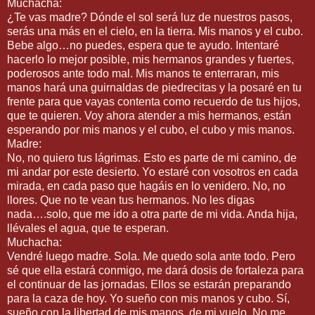
Muchacha:
¿Te vas madre? Dónde el sol será luz de nuestros pasos,
serás una más en el cielo, en la tierra. Mis manos y el cubo.
Bebe algo…no puedes, espera que te ayudo. Intentaré
hacerlo lo mejor posible, mis hermanos grandes y fuertes,
poderosos ante todo mal. Mis manos te enterraran, mis
manos hará una guirnaldas de piedrecitas y la posaré en tu
frente para que vayas contenta como recuerdo de tus hijos,
que te quieren. Voy ahora atender a mis hermanos, están
esperando por mis manos y el cubo, el cubo y mis manos.
Madre:
No, no quiero tus lágrimas. Esto es parte de mi camino, de
mi andar por este desierto. Yo estaré con vosotros en cada
mirada, en cada paso que hagáis en lo venidero. No, no
llores. Que no te vean tus hermanos. No les digas
nada….solo, que me ido a otra parte de mi vida. Anda hija,
llévales el agua, que te esperan.
Muchacha:
Vendré luego madre. Sola. Me quedo sola ante todo. Pero
sé que ella estará conmigo, me dará dosis de fortaleza para
el continuar de las jornadas. Ellos se estarán preparando
para la caza de hoy. Yo sueño con mis manos y cubo. Sí,
sueño con la libertad de mis manos, de mi vuelo. No me