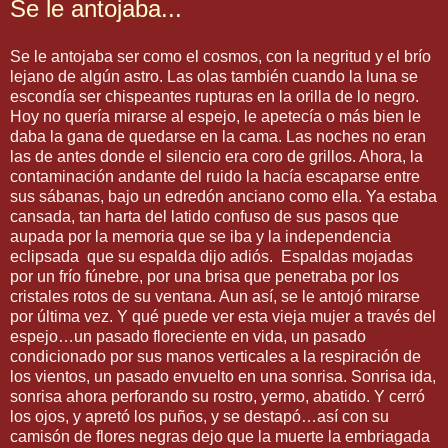
Se le antojaba...
Se le antojaba ser como el cosmos, con la negritud y el brío
lejano de algún astro. Las olas también cuando la luna se
escondía ser chispeantes rupturas en la orilla de lo negro.
Hoy no quería mirarse al espejo, le apetecía o más bien le
daba la gana de quedarse en la cama. Las noches no eran
las de antes donde el silencio era coro de grillos. Ahora, la
contaminación andante del ruido la hacía escaparse entre
sus sábanas, bajo un edredón anciano como ella. Ya estaba
cansada, tan harta del latido confuso de sus pasos que
aupada por la memoria que se iba y la independencia
eclipsada que su espalda dijo adiós. Espaldas mojadas
por un frío fúnebre, por una brisa que penetraba por los
cristales rotos de su ventana. Aun así, se le antojó mirarse
por última vez. Y qué puede ver esta vieja mujer a través del
espejo…un pasado floreciente en vida, un pasado
condicionado por sus manos verticales a la respiración de
los vientos, un pasado envuelto en una sonrisa. Sonrisa ida,
sonrisa ahora perforando su rostro, yermo, abatido. Y cerró
los ojos, y apretó los puños, y se destapó…así con su
camisón de flores negras dejo que la muerte la embriagada