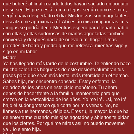
que beberé al final cuando todos hayan saciado un poquito
de su sed. El pozo está cerca o lejos, según como se mire,
según haya despertado el día. Mis fuerzas son inagotables,
descalza me aproxima a él. Ahí están mis compañeras, mis
amigas se podría decir. Mientras espero para llenarlo hablo
con ellas y ellas sudorosas de manos agrietadas también
conversa y después nada de nuevo a mi hogar. Unas
paredes de barro y piedra que me refresca mientras sigo y
sigo en mi labor.
Madre:
Ya has llegado más tarde de lo costumbre. Te entiendo hace
mucho calor. Las hogueras de este desierto alumbran tus
pasos para que sean más lento, más retorcido en el tiempo.
Sabes hija, me encuentro cansada. Estoy enferma, la
dejadez de los años en este ciclo monótono. Tu ahora
debes de hacer frente a la familia, mantenerla para que
crezca en la verticalidad de los años. Yo me iré…sí, me iré
bajo el sudor grotesco que corre por mis venas. No, no
llames a tus hermanos, déjalos. Eres tú, la mayor, la que ha
de enterrarme cuando mis ojos agotados y abiertos te pidan
que los cierres. Por qué me miras así, no puedo moverme
ya…lo siento hija.