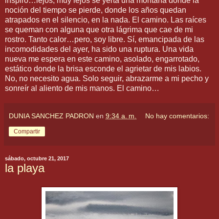
inspiro…lejos, muy lejos se yerta una montaña donde la
noción del tiempo se pierde, donde los años quedan
atrapados en el silencio, en la nada. El camino. Las raíces
se queman con alguna que otra lágrima que cae de mi
rostro. Tanto calor…pero, soy libre. Sí, emancipada de las
incomodidades del ayer, ha sido una ruptura. Una vida
nueva me espera en este camino, asolado, engarrotado,
estático donde la brisa esconde el agrietar de mis labios.
No, no necesito agua. Solo seguir, abrazarme a mi pecho y
sonreír al aliento de mis manos. El camino…
DUNIA SANCHEZ PADRON
en
9:34 a. m.
No hay comentarios:
Compartir
sábado, octubre 21, 2017
la playa