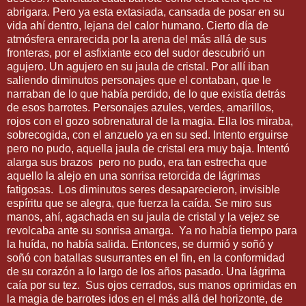
abrigara. Pero ya esta extasiada, cansada de posar en su
vida ahí dentro, lejana del calor humano. Cierto día de
atmósfera enrarecida por la arena del más allá de sus
fronteras, por el asfixiante eco del sudor descubrió un
agujero. Un agujero en su jaula de cristal. Por allí iban
saliendo diminutos personajes que el contaban, que le
narraban de lo que había perdido, de lo que existía detrás
de esos barrotes. Personajes azules, verdes, amarillos,
rojos con el gozo sobrenatural de la magia. Ella los miraba,
sobrecogida, con el anzuelo ya en su sed. Intento erguirse
pero no pudo, aquella jaula de cristal era muy baja. Intentó
alarga sus brazos pero no pudo, era tan estrecha que
aquello la alejo en una sonrisa retorcida de lágrimas
fatigosas. Los diminutos seres desaparecieron, invisible
espíritu que se alegra, que fuerza la caída. Se miro sus
manos, ahí, agachada en su jaula de cristal y la vejez se
revolcaba ante su sonrisa amarga. Ya no había tiempo para
la huída, no había salida. Entonces, se durmió y soñó y
soñó con batallas susurrantes en el fin, en la conformidad
de su corazón a lo largo de los años pasado. Una lágrima
caía por su tez. Sus ojos cerrados, sus manos oprimidas en
la magia de barrotes idos en el más allá del horizonte, de