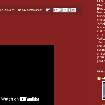
GEST
INGL
Exposi
en
6:36 a. m.
No hay comentarios:
Mercan
Museo
artesa
“AMAD
la som
2009,
2016, 
Vertic
.Vario
libre 
Ilust
en ben
(2009
perdid
Mi lis
A