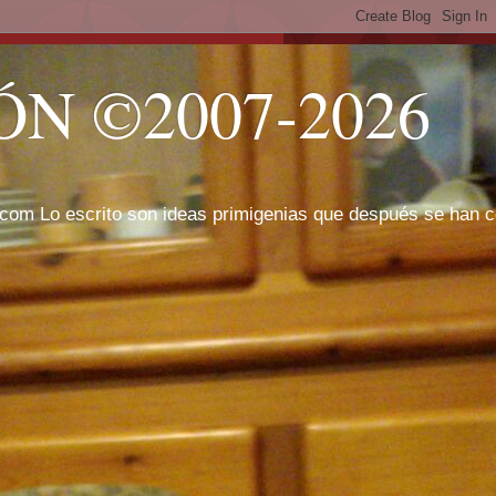
N ©2007-2026
com Lo escrito son ideas primigenias que después se han cor