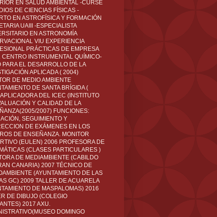
RIOR EN SALUD AMBIENTAL -CURSÉ
IOS DE CIENCIAS FÍSICAS -
RTO EN ASTROFÍSICA Y FORMACIÓN
TARIA UAIII -ESPECIALISTA
ERSITARIO EN ASTRONOMÍA
RVACIONAL VIU EXPERIENCIA
ESIONAL PRÁCTICAS DE EMPRESA
L CENTRO INSTRUMENTAL QUÍMICO-
O PARA EL DESARROLLO DE LA
TIGACIÓN APLICADA ( 2004)
TOR DE MEDIO AMBIENTE
TAMIENTO DE SANTA BRÍGIDA (
 APLICADORA DEL ICEC (INSTITUTO
VALUACIÓN Y CALIDAD DE LA
ÑANZA(2005/2007) FUNCIONES:
CACIÓN, SEGUIMIENTO Y
ECCION DE EXÁMENES EN LOS
ROS DE ENSEÑANZA. MONITOR
RTIVO (EULEN) 2006 PROFESORA DE
MÁTICAS (CLASES PARTICULARES )
TORA DE MEDIAMBIENTE (CABILDO
RAN CANARIA) 2007 TÉCNICO DE
OAMBIENTE (AYUNTAMIENTO DE LAS
AS GC) 2009 TALLER DE ACUARELA
NTAMIENTO DE MASPALOMAS) 2016
ER DE DIBUJO (COLEGIO
ANTES) 2017 AXU.
NISTRATIVO(MUSEO DOMINGO