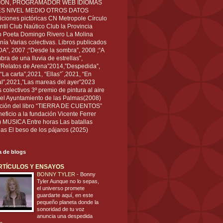
IÓN, PROGRAMADOR WEB IDIOMAS
ÉS NIVEL MEDIO OTROS DATOS
ciones pictóricas CN Metropole Círculo
til Club Naútico Club la Provincia
 Poeta Domingo Rivero La Molina
nía Varias colectivas. Libros publicados
A”, 2007 ;“Desde la sombra”, 2008 ;“A
bra de una lluvia de estrellas”,
”Relatos de Arena”2014,”Despedida”,
“La carta”,2021, “Ellas”´,2021, “En
al”,2021,”Las mareas del ayer”2023
s colectivos 3º premio de pintura al aire
del Ayuntamiento de las Palmas(2008)
ración del libro “TIERRA DE CUENTOS”
eficio a la fundación Vicente Ferrer
) MUSICA Entre horas Las batallas
as El beso de los pájaros (2025)
ta de blogs
RTÍCULOS Y ENSAYOS
BONNY TYLER
-
Bonny
Tyler Aunque no lo sepas,
el universo promete
guardarte aquí, en este
pequeño planeta donde la
sonoridad de tu voz
anuncia una despedida