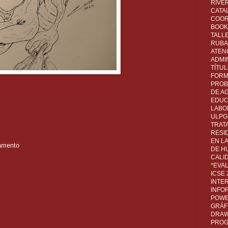
RIVER
CATA
COOR
BOOK 
TALL
RUBA
ATEN
ADMI
TÍTU
FORM
PROB
DE A
EDUC
LABO
ULPG
TRAT
RESI
EN L
lamento
DE H
CALI
*EVA
ICSE
INTE
INFO
POWE
GRÁF
DRAW,
PROG