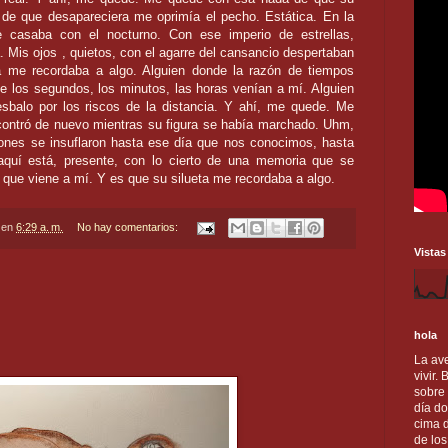
 de que desapareciera me oprimía el pecho. Estática. En la
e casaba con el nocturno. Con ese imperio de estrellas,
. Mis ojos , quietos, con el agarre del cansancio despertaban
a me recordaba a algo. Alguien donde la razón de tiempos
 los segundos, los minutos, las horas venían a mí. Alguien
esbalo por los riscos de la distancia. Y ahí, me quede. Me
contró de nuevo mientras su figura se había marchado. Uhm,
ones se insuflaron hasta ese día que nos conocimos, hasta
aquí está, presente, con lo cierto de una memoria que se
 que viene a mí. Y es que su silueta me recordaba a algo.
en
6:29 a. m.
No hay comentarios:
Vistas
hola
La ave
vivir.
sobre
día do
cima d
de lo