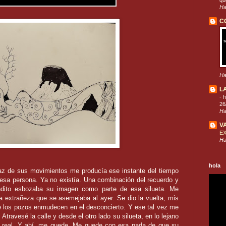
que
Ha
C
Ha
L
-
h
26
Ha
V
E
Ha
hola
haz de sus movimientos me producía ese instante del tiempo
esa persona. Ya no existía. Una combinación del recuerdo y
cóndito esbozaba su imagen como parte de esa silueta. Me
a extrañeza que se asemejaba al ayer. Se dio la vuelta, mis
e los pozos enmudecen en el desconcierto. Y ese tal vez me
Atravesé la calle y desde el otro lado su silueta, en lo lejano
, real. Y ahí, me quede. Me quede con esa nada de que su