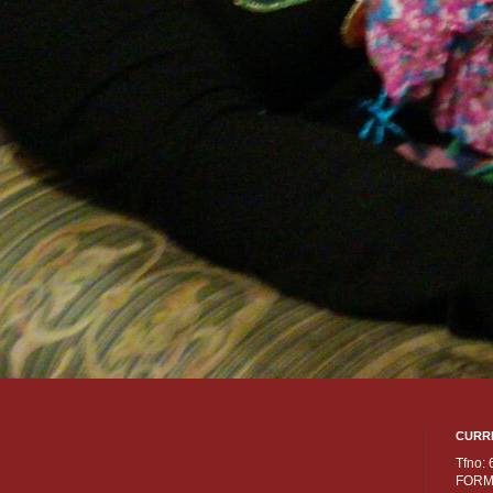
CURR
Tfno:
FORM