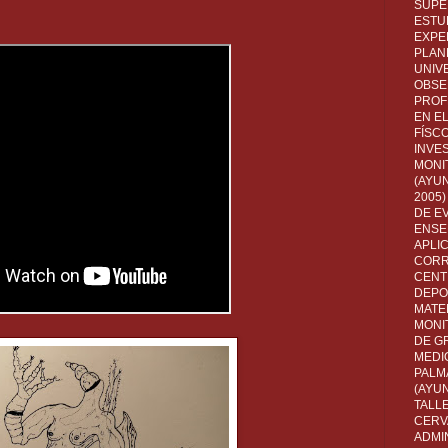
SUPE
ESTUD
EXPE
PLANE
UNIV
OBSE
PROF
EN E
FÍSC
INVES
MONI
(AYUN
2005)
DE E
ENSE
APLI
CORR
CENT
DEPO
MATE
MONI
DE G
MEDI
PALM
(AYU
TALL
CERV
ADMI