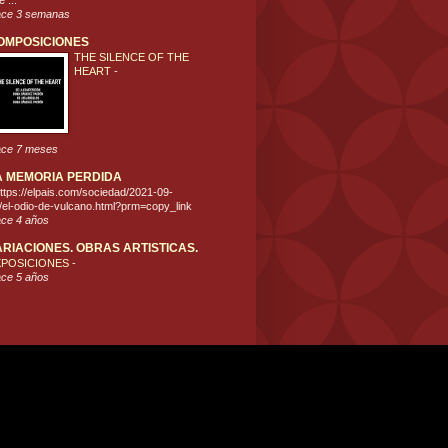
 ...
ce 3 semanas
OMPOSICIONES
THE SILENCE OF THE
HEART
-
ce 7 meses
A MEMORIA PERDIDA
ttps://elpais.com/sociedad/2021-09-
/el-odio-de-vulcano.html?prm=copy_link
ce 4 años
ARIACIONES. OBRAS ARTISTICAS.
XPOSICIONES
-
ce 5 años