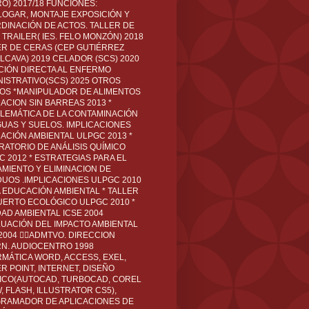
O) 2017/18 FUNCIONES:
LOGAR, MONTAJE EXPOSICIÓN Y
DINACIÓN DE ACTOS. TALLER DE
TRAILER( IES. FELO MONZÓN) 2018
ER DE CERAS (CEP GUTIÉRREZ
LCAVA) 2019 CELADOR (SCS) 2020
CIÓN DIRECTA AL ENFERMO
NISTRATIVO(SCS) 2025 OTROS
LOS *MANIPULADOR DE ALIMENTOS
ACION SIN BARREAS 2013 *
LEMÁTICA DE LA CONTAMINACIÓN
GUAS Y SUELOS. IMPLICACIONES
ACIÓN AMBIENTAL ULPGC 2013 *
RATORIO DE ANÁLISIS QUÍMICO
C 2012 * ESTRATEGIAS PARA EL
AMIENTO Y ELIMINACION DE
DUOS .IMPLICACIONES ULPGC 2010
A EDUCACIÓN AMBIENTAL * TALLER
UERTO ECOLÓGICO ULPGC 2010 *
DAD AMBIENTAL ICSE 2004
LUACIÓN DEL IMPACTO AMBIENTAL
 2004 ADMTVO. DIRECCION
RN. AUDIOCENTRO 1998
RMÁTICA WORD, ACCESS, EXEL,
R POINT, INTERNET, DISEÑO
ICO(AUTOCAD, TURBOCAD, COREL
 FLASH, ILLUSTRATOR CS5),
RAMADOR DE APLICACIONES DE