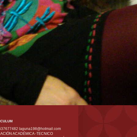
ICULUM
 637677482 laguna198@hotmail.com
ACIÓN ACADÉMICA -TECNICO