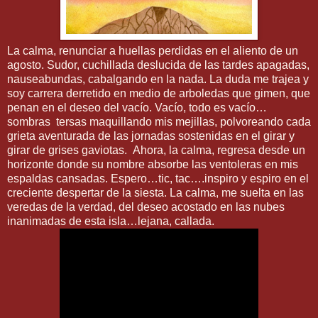
La calma, renunciar a huellas perdidas en el aliento de un
agosto. Sudor, cuchillada deslucida de las tardes apagadas,
nauseabundas, cabalgando en la nada. La duda me trajea y
soy carrera derretido en medio de arboledas que gimen, que
penan en el deseo del vacío. Vacío, todo es vacío…
sombras tersas maquillando mis mejillas, polvoreando cada
grieta aventurada de las jornadas sostenidas en el girar y
girar de grises gaviotas. Ahora, la calma, regresa desde un
horizonte donde su nombre absorbe las ventoleras en mis
espaldas cansadas. Espero…tic, tac….inspiro y espiro en el
creciente despertar de la siesta. La calma, me suelta en las
veredas de la verdad, del deseo acostado en las nubes
inanimadas de esta isla…lejana, callada.