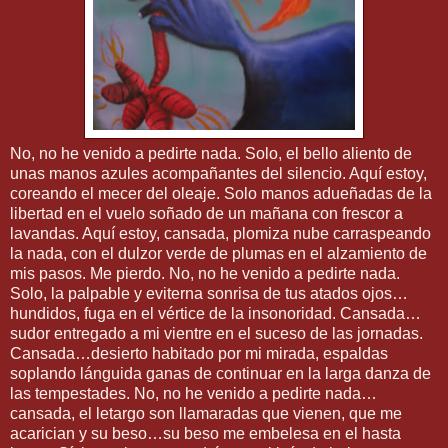
No, no he venido a pedirte nada. Solo, el bello aliento de
unas manos azules acompañantes del silencio. Aquí estoy,
coreando el mecer del oleaje. Solo manos adueñadas de la
libertad en el vuelo soñado de un mañana con frescor a
lavandas. Aquí estoy, cansada, plomiza nube carraspeando
la nada, con el dulzor verde de plumas en el alzamiento de
mis pasos. Me pierdo. No, no he venido a pedirte nada.
Solo, la palpable y eviterna sonrisa de tus atados ojos…
hundidos, fuga en el vértice de la insonoridad. Cansada…
sudor entregado a mi vientre en el suceso de las jornadas.
Cansada…desierto habitado por mi mirada, espaldas
soplando lánguida ganas de continuar en la larga danza de
las tempestades. No, no he venido a pedirte nada…
cansada, el letargo son llamaradas que vienen, que me
acarician y su beso…su beso me embelesa en el hasta