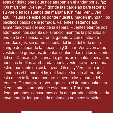
esas ondulaciones que nos atrapan en el andar por su faz
¡Oh mar¡ Ven…ven aquí, donde las pardelas para retornar
su vuelo en los sueños del mañana ¡Oh mar¡ Ven…ven
aquí, ínsulas de espejos donde nuestra imagen inundan los
pacíficos pasos de la jornada. Valientes, estamos aquí,
alimentándonos del eco de la espera. Puentes eternos nos
adormece, nos cuenta del silencio mientras la paz silba el
brío de la existencia…pronto, ¡pronto¡…con el alba de
cerrados ojos, sin darnos cuenta del final del todo de la
sangre desalojando la inocencia ¡Oh mar¡ Ven…ven aquí,
vestidos de granadas, de balas confundidas en los desiertos
del ser. Cansada. Sí, cansada, plomizas espaldas pesan en
nuestras huellas arrebatadas por la ventolera voraz de una
esfera punzante en sin la razón ¡Oh mar¡ Ven,…ven aquí,
cantemos el himno del fin, del final de todo lo aberrante a
esta especie llamada hombre, mujer en los albores del
renacer ¡Oh mar¡ Ven…ven aquí, solo el tiempo enaltecerá
el equilibrio, la armonía de este mundo. Por ahora
detengámonos, censuremos cada desgarrado chillido, cada
envenenada lengua, cada maltrato a nuestros sentidos.