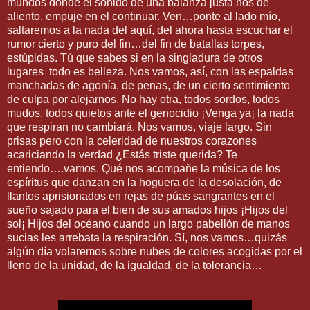
mundos donde el sonido de una balanza justa nos de
aliento, empuje en el continuar. Ven…ponte al lado mío,
saltaremos a la nada del aquí, del ahora hasta escuchar el
rumor cierto y puro del fin…del fin de batallas torpes,
estúpidas. Tú que sabes si en la singladura de otros
lugares todo es belleza. Nos vamos, así, con las espaldas
manchadas de agonía, de penas, de un cierto sentimiento
de culpa por alejarnos. No hay otra, todos sordos, todos
mudos, todos quietos ante el genocidio ¡Venga ya¡ la nada
que respiran no cambiará. Nos vamos, viaje largo. Sin
prisas pero con la celeridad de nuestros corazones
acariciando la verdad ¿Estás triste querida? Te
entiendo….vamos. Qué nos acompañe la música de los
espíritus que danzan en la hoguera de la desolación, de
llantos aprisionados en rejas de púas sangrantes en el
sueño sajado para el bien de sus amados hijos ¡Hijos del
sol¡ Hijos del océano cuando un largo pabellón de manos
sucias les arrebata la respiración. Sí, nos vamos…quizás
algún día volaremos sobre nubes de colores acogidas por el
lleno de la unidad, de la igualdad, de la tolerancia…