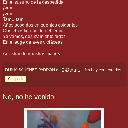
En el susurro de la despedida.
¡Ven¡
¡Ven¡
Tam…tam
Años acogidos en puentes colgantes
Con el vértigo huido del temor.
Ya vamos, deslizamiento fugaz
En el auge de aves violáceas
Arrastrando nuestras manos.
DUNIA SANCHEZ PADRON
en
7:47 p. m.
No hay comentarios:
Compartir
No, no he venido...