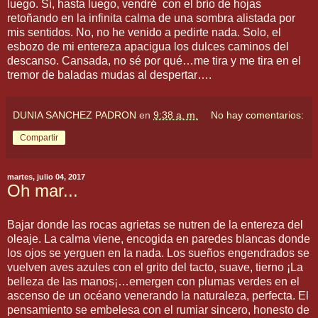
luego. Sí, hasta luego, vendré con el brío de hojas
retoñando en la infinita calma de una sombra alistada por
mis sentidos. No, no he venido a pedirte nada. Solo, el
esbozo de mi entereza apacigua los dulces caminos del
descanso. Cansada, no sé por qué…me tira y me tira en el
tremor de baladas mudas al despertar….
DUNIA SANCHEZ PADRON
en
9:38 a. m.
No hay comentarios:
Compartir
martes, julio 04, 2017
Oh mar...
Bajar donde las rocas agrietas se nutren de la entereza del
oleaje. La calma viene, encogida en paredes blancas donde
los ojos se yerguen en la nada. Los sueños engendrados se
vuelven aves azules con el grito del tacto, suave, tierno ¡La
belleza de las manos¡…emergen con plumas verdes en el
ascenso de un océano venerando la naturaleza, perfecta. El
pensamiento se embelesa con el rumiar sincero, honesto de