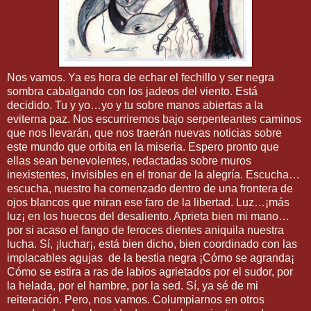
Nos vamos. Ya es hora de echar el fechillo y ser negra
sombra cabalgando con los jadeos del viento. Está
decidido. Tu y yo…yo y tu sobre manos abiertas a la
eviterna paz. Nos escurriremos bajo serpenteantes caminos
que nos llevarán, que nos traerán nuevas noticias sobre
este mundo que orbita en la miseria. Espero pronto que
ellas sean benevolentes, redactadas sobre muros
inexistentes, invisibles en el tronar de la alegría. Escucha…
escucha, nuestro ha comenzado dentro de una frontera de
ojos blancos que miran ese faro de la libertad. Luz…¡más
luz¡ en los huecos del desaliento. Aprieta bien mi mano…
por si acaso el fango de feroces dientes aniquila nuestra
lucha. Sí, ¡luchar¡, está bien dicho, bien coordinado con las
implacables agujas de la bestia negra ¡Cómo se agranda¡
Cómo se estira a ras de labios agrietados por el sudor, por
la helada, por el hambre, por la sed. Sí, ya sé de mi
reiteración. Pero, nos vamos. Columpiarnos en otros