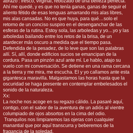
abrazo : fresco, virginal, rebozado de una belleza perfecta.
Ahí me quedé, y es que no tenía ganas, ganas de seguir el
aliento fétido de esas lenguas amarrando mis alas libres,
mis alas cansadas. No es que huya, para qué…solo el
retorno de un conciso suspiro en el desenganchar de las
esferas de la rutina. Estoy sola, las arboledas y yo…yo y las
arboledas bailando entre los retos de la brisa, de un
atardecer más oscuro a medida que el tiempo pasa.
Defendida de la pesadez, de lo leve que son las palabras
allí. Sí, allí, donde edificios sucios se emancipan de la
cordura. Pasa un pinzón azul ante mí. Le hablo, atajo su
vuelo con mi conversación. Se detiene en una rama cercana
a la tierra y me mira, me escucha. El y yo callamos ante esta
gigantesca maravilla. Malgastamos las horas hasta que la
oscuridad se haga presente en contemplar embelesados el
sonido de la naturaleza.
Xx:
La noche nos acoge en su regazo cálido. La pasaré aquí,
contigo, con el sabor de la aventura de un adiós al vientre
columpiado de ojos absortos en la cima del odio.
Tranquilos nos limpiaremos las ojeras con cualquier
manantial que por aquí transcurra y beberemos de la
fragancia de la soledad.