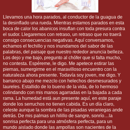
Llevamos una hora parados, al conductor de la guagua de
la desinflado una rueda. Mientras estamos parados en esta
boca de calor los abanicos insuflan con toda presura contra
el sudor. Llegaremos con retraso, un retraso que no traerá
consigo consecuencias negativas. Aquí conversamos,
echamos el fechillo y nos inundamos del sabor de las
palabras, del paisaje que nuestro rededor anuncia belleza.
Los dejo y me bajo, pregunto al chófer que si falta mucho,
no contesta. Espéreme, le digo. Me apetece estirar las
piernas, sumergirme en el maravilloso encuentro con la
naturaleza ahora presente. Todavía soy joven, me digo. Y
barranco abajo me mezclo con helechos desmesurados y
laureles. Estallido de lo bueno de la vida, de lo hermoso
colindando con mis manos agarradas en la bajada a cada
rama. La humedad está aun presente aquí, en este paraje
donde los serruchos no tienen cabida. Es un día claro,
celeste aunque la sombra de las pisadas veraniegas ande
detrás. De mis palmas un hilillo de sangre, sonrío…la
sonrisa perfecta para una atmósfera perfecta, para un
mundo aislado donde las ampollas son nacientes de la