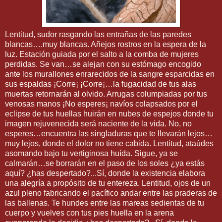
Lentitud, sudor rasgando las entrañas de las paredes
blancas….muy blancas. Añejos rostros en la espera de la
luz. Estación guiada por el salto a la comba de mujeres
perdidas. Se van…se alejan con su estómago encogido
ante los murallones enrarecidos de la sangre esparcidas en
sus espaldas ¡Corre¡ ¡Corre¡…la fugacidad de tus alas
muertas retornarán al olvido. Arrugas columpiadas por tus
venosas manos ¡No esperes¡ navíos colapsados por el
eclipse de tus huellas huirán en nubes de espejos donde tu
imagen rejuvenecida será naciente de la vida. No, no
esperes…encuentra las singladuras que te llevarán lejos…
muy lejos, donde el dolor no tiene cabida. Lentitud, ataúdes
asomando bajo tu vertiginosa huída. Sigue, ya se
calmarán…se borrarán en el paso de los soles ¿ya estás
aquí? ¿has despertado?...Sí, donde la existencia elabora
una alegría a propósito de tu entereza. Lentitud, ojos de un
azul pleno fabricando el pacífico andar entre las praderas de
las ballenas. Te hundes entre las mareas sedientas de tu
cuerpo y vuelves con tus pies huella en la arena