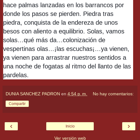
hace palmas lanzadas en los barrancos por
donde los pasos se pierden. Piedra tras
piedra, conquista de la endereza de unos
besos con aliento a equilibrio. Solas, vamos
solas…qué más da…colonización de
vespertinas olas…¡las escuchas¡…ya vienen,
ya vienen para arrastrar nuestros sentidos a
una noche de fogatas al ritmo del llanto de las
pardelas.
DUNIA SANCHEZ PADRON
en
4:54 p. m.
No hay comentarios:
Compartir
‹
›
Inicio
Ver versión web