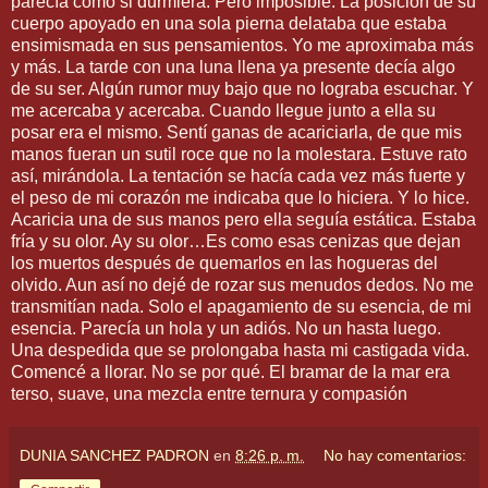
parecía como si durmiera. Pero imposible. La posición de su
cuerpo apoyado en una sola pierna delataba que estaba
ensimismada en sus pensamientos. Yo me aproximaba más
y más. La tarde con una luna llena ya presente decía algo
de su ser. Algún rumor muy bajo que no lograba escuchar. Y
me acercaba y acercaba. Cuando llegue junto a ella su
posar era el mismo. Sentí ganas de acariciarla, de que mis
manos fueran un sutil roce que no la molestara. Estuve rato
así, mirándola. La tentación se hacía cada vez más fuerte y
el peso de mi corazón me indicaba que lo hiciera. Y lo hice.
Acaricia una de sus manos pero ella seguía estática. Estaba
fría y su olor. Ay su olor…Es como esas cenizas que dejan
los muertos después de quemarlos en las hogueras del
olvido. Aun así no dejé de rozar sus menudos dedos. No me
transmitían nada. Solo el apagamiento de su esencia, de mi
esencia. Parecía un hola y un adiós. No un hasta luego.
Una despedida que se prolongaba hasta mi castigada vida.
Comencé a llorar. No se por qué. El bramar de la mar era
terso, suave, una mezcla entre ternura y compasión
DUNIA SANCHEZ PADRON
en
8:26 p. m.
No hay comentarios: