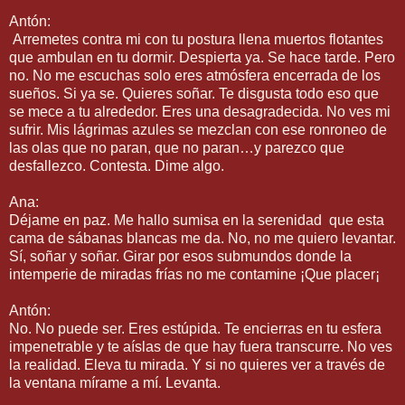
Antón:
Arremetes contra mi con tu postura llena muertos flotantes
que ambulan en tu dormir. Despierta ya. Se hace tarde. Pero
no. No me escuchas solo eres atmósfera encerrada de los
sueños. Si ya se. Quieres soñar. Te disgusta todo eso que
se mece a tu alrededor. Eres una desagradecida. No ves mi
sufrir. Mis lágrimas azules se mezclan con ese ronroneo de
las olas que no paran, que no paran…y parezco que
desfallezco. Contesta. Dime algo.
Ana:
Déjame en paz. Me hallo sumisa en la serenidad que esta
cama de sábanas blancas me da. No, no me quiero levantar.
Sí, soñar y soñar. Girar por esos submundos donde la
intemperie de miradas frías no me contamine ¡Que placer¡
Antón:
No. No puede ser. Eres estúpida. Te encierras en tu esfera
impenetrable y te aíslas de que hay fuera transcurre. No ves
la realidad. Eleva tu mirada. Y si no quieres ver a través de
la ventana mírame a mí. Levanta.