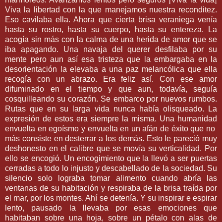
Viva la libertad con la que manejamos nuestra reconditez.
Eso cavilaba ella. Ahora que cierta brisa veraniega venía
hasta su rostro, hasta su cuerpo, hasta su entereza. La
acogía sin más con la calma de una herida de amor que se
iba apagando. Una navaja del querer desfilaba por su
mente pero aun así esa tristeza que la embargaba en la
desorientación la elevaba a una paz melancólica que ella
recogía con un abrazo. Era feliz así. Con ese amor
difuminado en el tiempo y que aun, todavía, seguía
cosquilleando su corazón. Se embarco por nuevos rumbos.
Rutas que en su larga vida nunca había olisqueado. La
expresión de estos era siempre la misma. Una humanidad
envuelta en egoísmo y envuelta en un afán de éxito que no
más consiste en desterrar a los demás. Esto le pareció muy
deshonesto en el calibre que se movía su verticalidad. Por
ello se encogió. Un encogimiento que la llevó a ser puertas
cerradas a todo lo injusto y descabellado de la sociedad. Su
silencio solo lograba tomar alimento cuando abría las
ventanas de su habitación y respiraba de la brisa traída por
el mar, por los montes. Ahí se detenía. Y su inspirar e espirar
lento, pausado la llevaba por esas emociones que
habitaban sobre una hoja, sobre un pétalo con alas de