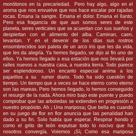
monótonos en la precariedad. Pero hay algo, algo en el
aroma que nos envuelve que nos hace escalar por rajadas
rocas. Emana la sangre. Emana el dolor. Emana el llanto.
Pero esa fragancia de que aun somos seres de este
planeta, seres verticales que se acuestan con sus sueños y
despiertan con el alimento del alba. Caminan, caen,
levantan. Y en el devenir de los días sus rostros
ensombrecidos son paleta de un arco iris que les da vida,
que les da alegría. Ya hemos llegado, se dijo al fin uno de
ellos. Ya hemos llegado a esa estación que nos llevará por
raíles nuevos a nuestra casa, a nuestra tierra. Todo parece
ser esplendoroso. Un encanto especial anima a los
pajarillos a su rumor diario. Todo ha sido cuestión de
tiempo. Un tiempo que a veces se hace eterno como eterno
son las mareas. Pero hemos llegado, lo hemos conseguido
el resurgir de la nada. Ahora miro bajo este puente y puedo
comprobar que las arboledas se extienden en progresión a
nuestro propósito. Ah ¡ Una mariposa¡ Que bella es cuando
en su juego de flor en flor anuncia que las penalidad han
dado a su fin. Solo había que esperar. Respirar hondo y
como el grito de león expulsar todo lo nocivo que ha
nosotros convergía. Volemos ¡Sí¡ Como esa mariposa