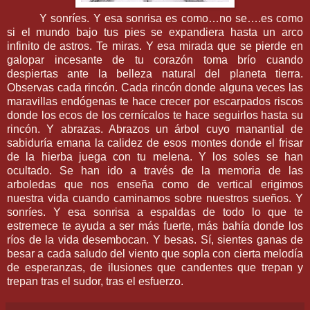
Y sonríes. Y esa sonrisa es como…no se….es como
si el mundo bajo tus pies se expandiera hasta un arco
infinito de astros. Te miras. Y esa mirada que se pierde en
galopar incesante de tu corazón toma brío cuando
despiertas ante la belleza natural del planeta tierra.
Observas cada rincón. Cada rincón donde alguna veces las
maravillas endógenas te hace crecer por escarpados riscos
donde los ecos de los cernícalos te hace seguirlos hasta su
rincón. Y abrazas. Abrazos un árbol cuyo manantial de
sabiduría emana la calidez de esos montes donde el frisar
de la hierba juega con tu melena. Y los soles se han
ocultado. Se han ido a través de la memoria de las
arboledas que nos enseña como de vertical erigimos
nuestra vida cuando caminamos sobre nuestros sueños. Y
sonríes. Y esa sonrisa a espaldas de todo lo que te
estremece te ayuda a ser más fuerte, más bahía donde los
ríos de la vida desembocan. Y besas. Sí, sientes ganas de
besar a cada saludo del viento que sopla con cierta melodía
de esperanzas, de ilusiones que candentes que trepan y
trepan tras el sudor, tras el esfuerzo.