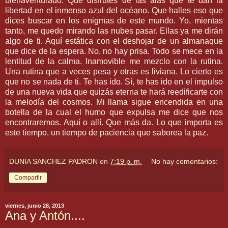
bienaventurado. Que disfrutes de las alas que te dan la
libertad en el inmenso azul del océano. Que halles eso que
dices buscar en los enigmas de este mundo. Yo, mientas
tanto, me quedo mirando las nubes pasar. Ellas ya me dirán
algo de ti. Aquí estática con el deshojar de un almanaque
que dice de la espera. No, no hay prisa. Todo se mece en la
lentitud de la calma. Inamovible me mezclo con la rutina.
Una rutina que a veces pesa y otras es liviana. Lo cierto es
que no se nada de ti. Te has ido. Sí, te has ido en el impulso
de una nueva vida que quizás eterna te hará reedificarte con
la melodía del cosmos. Mi llama sigue encendida en una
botella de la cual el humo que expulsa me dice que nos
encontraremos. Aquí o allí. Que más da. Lo que importa es
este tiempo, un tiempo de paciencia que saborea la paz.
DUNIA SANCHEZ PADRON
en
7:19 p. m.
No hay comentarios:
Compartir
viernes, junio 28, 2013
Ana y Antón....