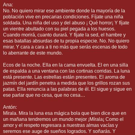
Ana:
No. No quiero mirar ese ambiente donde la mayoría de la
población vive en precarias condiciones. Fíjate una niña
soldada. Una niña del uso y del abuso ¡ Qué horror¡ Y fíjate
un vientre abultado con su piel pegada a los huesos.
Cuando morirá, cuanto durará. Y fíjate la sed, el hambre y
esas batallas absurdas de tu propia especie. No. No quiero
mirar. Y cara a cara a ti no más que serás escenas de todo
lo aberrante de este mundo.
Ecos de la noche. Ella en la cama envuelta. El en una silla
de espalda a una ventana con las cortinas corridas. La luna
está presente. Las estrellas están presentes. El aroma de
jazmín del jardín penetra a medida que los grillos rozan sus
patas. Ella renuncia a las palabras de él. El sigue y sigue en
ese parlar que no cesa, que no cesa…
Antón:
Mírala. Mira la luna esa mágica bola que bien dice que en
un mañana tendremos un mundo mejor ¡Mírala¡ Como el
amor y el respeto regresara a nuestras almas vacías y
seremos ese auge de sueños logrados. Y soñarás. Y