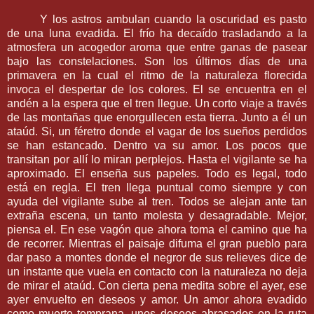
Y los astros ambulan cuando la oscuridad es pasto
de una luna evadida. El frío ha decaído trasladando a la
atmosfera un acogedor aroma que entre ganas de pasear
bajo las constelaciones. Son los últimos días de una
primavera en la cual el ritmo de la naturaleza florecida
invoca el despertar de los colores. El se encuentra en el
andén a la espera que el tren llegue. Un corto viaje a través
de las montañas que enorgullecen esta tierra. Junto a él un
ataúd. Si, un féretro donde el vagar de los sueños perdidos
se han estancado. Dentro va su amor. Los pocos que
transitan por allí lo miran perplejos. Hasta el vigilante se ha
aproximado. El enseña sus papeles. Todo es legal, todo
está en regla. El tren llega puntual como siempre y con
ayuda del vigilante sube al tren. Todos se alejan ante tan
extraña escena, un tanto molesta y desagradable. Mejor,
piensa el. En ese vagón que ahora toma el camino que ha
de recorrer. Mientras el paisaje difuma el gran pueblo para
dar paso a montes donde el negror de sus relieves dice de
un instante que vuela en contacto con la naturaleza no deja
de mirar el ataúd. Con cierta pena medita sobre el ayer, ese
ayer envuelto en deseos y amor. Un amor ahora evadido
como muerte temprana, unos deseos abrasados en la ruta