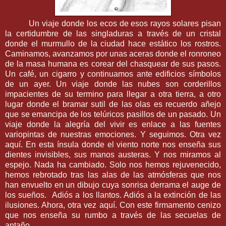
Un viaje donde los ecos de esos rayos solares pisan
la certidumbre de las singladuras a través de un cristal
donde el murmullo de la ciudad hace estático los rostros.
Caminamos, avanzamos por unas aceras donde el ronroneo
de la masa humana es corear del chasquear de sus pasos.
Un café, un cigarro y continuamos ante edificios símbolos
de un ayer. Un viaje donde las nubes son corderillos
impacientes de su termino para llegar a otra tierra, a otro
lugar donde el bramar sutil de las olas es recuerdo añejo
que se emancipa de los telúricos pasillos de un pasado. Un
viaje donde la alegría del vivir es enlace a las fuentes
variopintas de nuestras emociones. Y seguimos. Otra vez
aquí. En esta ínsula donde el viento norte nos enseña sus
dientes invisibles, sus manos austeras. Y nos miramos al
espejo. Nada ha cambiado. Solo nos hemos rejuvenecido,
hemos rebrotado tras las alas de las atmósferas que nos
han envuelto en un dibujo cuya sonrisa derrama el auge de
los sueños. Adiós a los llantos. Adiós a la extinción de las
ilusiones. Ahora, otra vez aquí. Con este firmamento cenizo
que nos enseña su rumbo a través de las secuelas de
antaño.