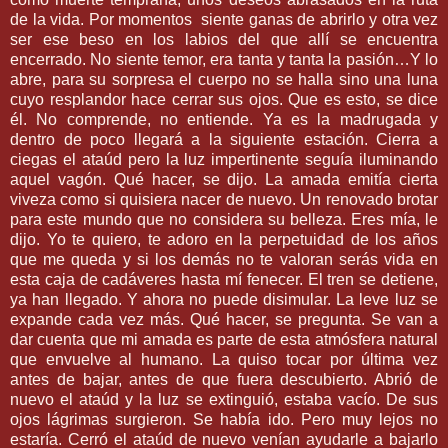
de la vida. Por momentos siente ganas de abrirlo y otra vez
ser ese beso en los labios del que allí se encuentra
encerrado. No siente temor, era tanta y tanta la pasión…Y lo
abre, para su sorpresa el cuerpo no se halla sino una luna
cuyo resplandor hace cerrar sus ojos. Que es esto, se dice
él. No comprende, no entiende. Ya es la madrugada y
dentro de poco llegará a la siguiente estación. Cierra a
ciegas el ataúd pero la luz impertinente seguía iluminando
aquel vagón. Qué hacer, se dijo. La amada emitía cierta
viveza como si quisiera nacer de nuevo. Un renovado brotar
para este mundo que no considera su belleza. Eres mía, le
dijo. Yo te quiero, te adoro en la perpetuidad de los años
que me queda y si los demás no te valoran serás vida en
esta caja de cadáveres hasta mí fenecer. El tren se detiene,
ya han llegado. Y ahora no puede disimular. La leve luz se
expande cada vez más. Qué hacer, se pregunta. Se van a
dar cuenta que mi amada es parte de esta atmósfera natural
que envuelve al humano. La quiso tocar por última vez
antes de bajar, antes de que fuera descubierto. Abrió de
nuevo el ataúd y la luz se extinguió, estaba vacío. De sus
ojos lágrimas surgieron. Se había ido. Pero muy lejos no
estaría. Cerró el ataúd de nuevo venían ayudarle a bajarlo