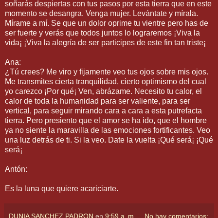
soñarás despiertas con tus pasos por esta tierra que en este
momento se desangra. Venga mujer. Levántate y mírala.
Mírame a mí. Se que un dolor oprime tu vientre pero has de
ser fuerte y verás que todos juntos lo lograremos ¡Viva la
vida¡ ¡Viva la alegría de ser participes de este fin tan triste¡
Ana:
¿Tú crees? Me viro y fijamente veo tus ojos sobre mis ojos.
Me transmites cierta tranquilidad, cierto optimismo del cual
yo carezco ¡Por qué¡ Ven, abrázame. Necesito tu calor, el
calor de toda la humanidad para ser valiente, para ser
vertical, para seguir mirando cara a cara a esta putrefacta
tierra. Pero presiento que el amor se ha ido, que el hombre
ya no siente la maravilla de las emociones fortificantes. Veo
una luz detrás de ti. Si la veo. Date la vuelta ¡Qué será¡ ¡Qué
será¡
Antón:
Es la luna que quiere acariciarte.
DUNIA SANCHEZ PADRON
en
9:59 a. m.
No hay comentarios: