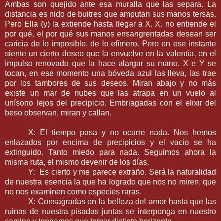
Ambas son quejido ante esa muralla que las separa. La
distancia es nido de buitres que amputan sus manos tersas.
Pero Ella (y) la extiende hasta llegar a X. X. no entiende el
por qué, el por qué sus manos ensangrentadas desean ser
caricia de lo imposible, de lo efímero. Pero en ese instante
siente un cierto deseo que la envuelve en la valentía, en el
impulso renovado que la hace alargar su mano. X e Y se
tocan, en ese momento una bóveda azul las lleva, las trae
por los tambores de sus deseos. Miran abajo y no más
existe un mar de nubes que las atrapa en un vuelo al
unísono lejos del precipicio. Embriagadas con el elixir del
beso observan, miran y callan.
X: El tiempo pasa y no ocurre nada. Nos hemos
enlazados por encima de precipicios y el vacío se ha
extinguido. Tanto miedo para nada. Seguimos ahora la
misma ruta, el mismo devenir de los días.
Y: Es cierto y me parece extraño. Será la naturalidad
de nuestra esencia la que ha logrado que nos no miren, que
no nos examinen como especies raras.
X: Consagradas en la belleza del amor hasta que las
ruinas de nuestra pisadas juntas se interponga en nuestro