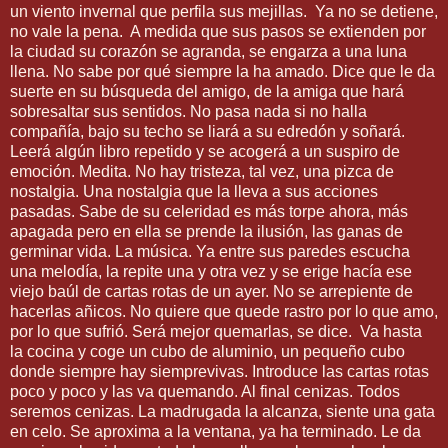
un viento invernal que perfila sus mejillas. Ya no se detiene,
no vale la pena. A medida que sus pasos se extienden por
la ciudad su corazón se agranda, se engarza a una luna
llena. No sabe por qué siempre la ha amado. Dice que le da
suerte en su búsqueda del amigo, de la amiga que hará
sobresaltar sus sentidos. No pasa nada si no halla
compañía, bajo su techo se liará a su edredón y soñará.
Leerá algún libro repetido y se acogerá a un suspiro de
emoción. Medita. No hay tristeza, tal vez, una pizca de
nostalgia. Una nostalgia que la lleva a sus acciones
pasadas. Sabe de su celeridad es más torpe ahora, más
apagada pero en ella se prende la ilusión, las ganas de
germinar vida. La música. Ya entre sus paredes escucha
una melodía, la repite una y otra vez y se erige hacía ese
viejo baúl de cartas rotas de un ayer. No se arrepiente de
hacerlas añicos. No quiere que quede rastro por lo que amo,
por lo que sufrió. Será mejor quemarlas, se dice. Va hasta
la cocina y coge un cubo de aluminio, un pequeño cubo
donde siempre hay siemprevivas. Introduce las cartas rotas
poco y poco y las va quemando. Al final cenizas. Todos
seremos cenizas. La madrugada la alcanza, siente una gata
en celo. Se aproxima a la ventana, ya ha terminado. Le da