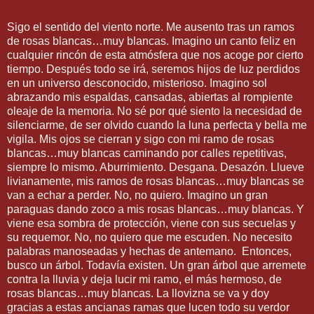
Sigo el sentido del viento norte. Me ausento tras un ramos
de rosas blancas…muy blancas. Imagino un canto feliz en
cualquier rincón de esta atmósfera que nos acoge por cierto
tiempo. Después todo se irá, seremos hijos de luz perdidos
en un universo desconocido, misterioso. Imagino sol
abrazando mis espaldas, cansadas, abiertas al rompiente
oleaje de la memoria. No sé por qué siento la necesidad de
silenciarme, de ser olvido cuando la luna perfecta y bella me
vigila. Mis ojos se cierran y sigo con mi ramo de rosas
blancas…muy blancas caminando por calles repetitivas,
siempre lo mismo. Aburrimiento. Desgana. Desazón. Llueve
livianamente, mis ramos de rosas blancas…muy blancas se
van a echar a perder. No, no quiero. Imagino un gran
paraguas dando zoco a mis rosas blancas…muy blancas. Y
viene esa sombra de protección, viene con sus secuelas y
su requemor. No, no quiero que me escuden. No necesito
palabras manoseadas y hechas de antemano. Entonces,
busco un árbol. Todavía existen. Un gran árbol que arremete
contra la lluvia y deja lucir mi ramo, el más hermoso, de
rosas blancas…muy blancas. La llovizna se va y doy
gracias a estas ancianas ramas que lucen todo su verdor