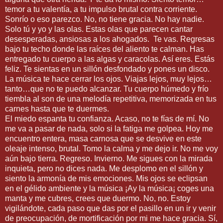
temor a tu valentía, a tu impulso brutal contra corriente.
Sonrío o eso parezco. No, no tiene gracia. No hay nadie.
Solo tú y yo y las olas. Estas olas que parecen cantar
desesperadas, ansiosas a los ahogados. Te vas. Regresas
bajo tu techo donde las raíces del aliento te calman. Has
entregado tu cuerpo a las algas y caracolas. Así eres. Estás
feliz. Te sientas en un sillón desfondado y pones un disco.
La música te hace cerrar los ojos. Viajas lejos, muy lejos…
tanto…que no te puedo alcanzar. Tu cuerpo húmedo y frío
tiembla al son de una melodía repetitiva, memorizada en tus
carnes hasta que te duermes.
El miedo espanta tu confianza. Acaso, no te fías de mí. No
me va a pasar de nada, solo si la fatiga me golpea. Hoy me
encuentro entera, masa carnosa que se desvive en este
oleaje intenso, brutal. Tomo la calma y me dejo ir. No me voy
aún bajo tierra. Regreso. Invierno. Me sigues con la mirada
inquieta, pero no dices nada. Me desplomo en el sillón y
siento la armonía de mis emociones. Mis ojos se eclipsan
en el gélido ambiente y la música ¡Ay la música¡ coges una
manta y me cubres, crees que duermo. No, no. Estoy
vigilándote, cada paso que das por el pasillo en un ir y venir
de preocupación, de mortificación por mi me hace gracia. Sí,