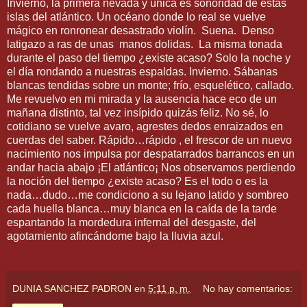
Invierno, la primera nevada y única es sonoridad de estas
islas del atlántico. Un océano donde lo real se vuelve
mágico en ronronear desastrado violín.
Suena.
Denso
latigazo a ras de unas
manos dolidas.
La misma tonada
durante el paso del tiempo ¿existe acaso? Solo la noche y
el día rondando a nuestras espaldas. Invierno. Sábanas
blancas tendidas sobre un monte; frío, esquelético, callado.
Me revuelvo en mi mirada y la ausencia hace eco de un
mañana distinto, tal vez insípido quizás feliz. No sé, lo
cotidiano se vuelve avaro, agrestes dedos enraizados en
cuerdas del saber. Rápido…rápido , el frescor de un nuevo
nacimiento nos impulsa por despatarrados barrancos en un
andar hacia abajo ¡El atlántico¡ Nos observamos perdiendo
la noción del tiempo ¿existe acaso? Es el todo o es la
nada…dudo…me condiciono a su lejano latido y sombreo
cada huella blanca…muy blanca en la caída de la tarde
espantando la mordedura infernal del desgaste, del
agotamiento afincándome bajo la lluvia azul.
DUNIA SANCHEZ PADRON
en
5:11 p. m.
No hay comentarios: