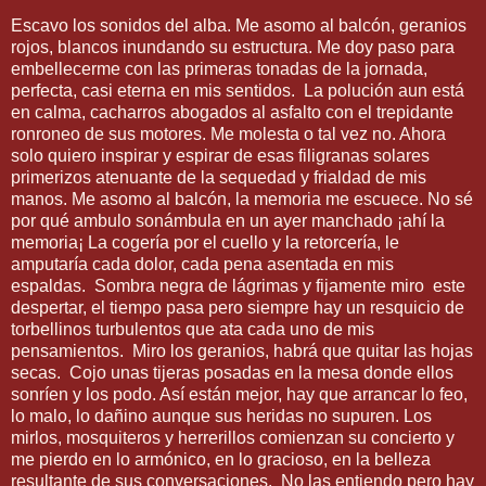
Escavo los sonidos del alba. Me asomo al balcón, geranios
rojos, blancos inundando su estructura. Me doy paso para
embellecerme con las primeras tonadas de la jornada,
perfecta, casi eterna en mis sentidos. La polución aun está
en calma, cacharros abogados al asfalto con el trepidante
ronroneo de sus motores. Me molesta o tal vez no. Ahora
solo quiero inspirar y espirar de esas filigranas solares
primerizos atenuante de la sequedad y frialdad de mis
manos. Me asomo al balcón, la memoria me escuece. No sé
por qué ambulo sonámbula en un ayer manchado ¡ahí la
memoria¡ La cogería por el cuello y la retorcería, le
amputaría cada dolor, cada pena asentada en mis
espaldas. Sombra negra de lágrimas y fijamente miro este
despertar, el tiempo pasa pero siempre hay un resquicio de
torbellinos turbulentos que ata cada uno de mis
pensamientos. Miro los geranios, habrá que quitar las hojas
secas. Cojo unas tijeras posadas en la mesa donde ellos
sonríen y los podo. Así están mejor, hay que arrancar lo feo,
lo malo, lo dañino aunque sus heridas no supuren. Los
mirlos, mosquiteros y herrerillos comienzan su concierto y
me pierdo en lo armónico, en lo gracioso, en la belleza
resultante de sus conversaciones. No las entiendo pero hay