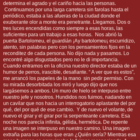
determina el agrado y el cariño hacia las personas.
Continuamos por una larga carretera sin farolas hasta el
periódico, estaba a las afueras de la ciudad donde el
exuberante olor a monte era penetrante. Llegamos. Dos o
tres luces encendidas como siempre a esas horas, las
suficientes para un trabajo a esas horas.
Nos abrió la
puerta Bartolomeu, el guardián ¡Ay bartolomeu¡ escurridizo,
atento, sin palabras pero con los pensamientos fijos en la
reconditez de cada persona. No dijo nada y pasamos. Lo
encontré algo disgustados pero no le di importancia.
Cuando entramos en la oficina nuestro director estaba de un
humor de perros, irascible, desafiante. “ A ver que es estos”,
me arrancó los papeles de la mano
sin pedir permiso. Con
su mirada desorbitada los miró y luego dijo que nos
largásemos a ambos. Un muro de hielo se interpuso entre
nuestro jefe y nosotros. Hundidos nos fuimos, nadando en
un cavilar que nos hacia un interrogatorio aplastante del por
qué, del por qué de ese cambio.
Y de nuevo el volante, de
nuevo el girar y el girar por la serpenteante carretera. Esa
noche nos parecía infinita, gélida, hermética. De repente
una imagen se interpuso en nuestro camino. Una imagen
extraña para las horas que eran ¿Quién sería? Mientras esa