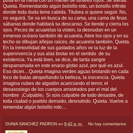
posa en la mesa con un mantel de lunares rojos. Se sienta.
Quieta. Remendando algún bolsillo roto, un bolsillo infinito
donde toda duda tiene cabida. Titubea si quiere seguir. No,
no seguirá. Se va en busca de su cama, una cama de finas
sábanas donde habitará su descanso. Se tiende y cierra los
ojos. Peces de acuarelas la visten, la desnudan en un
inmenso océano también de acuarela. Abre los ojos y en su
techo se dibujan añejas raíces, de acuarela también. Quieta.
En la inmovilidad de sus gastados años ve la luz de la
supervivencia y sus alas brotar en el sentido de su
existencia. Ya está bien, se dice, de tanta sangre
desparramada en este enano globo azul, por qué es azul.
Eso dicen…Quieta imagina verdes aguas brotando en cada
foco de balas atropellando la belleza, la inocencia. Quieta
imagina nubes de algodón acariciando el terror, el
desasosiego de los cuerpos arrastrados por el mal del
hombre ¡Culpable¡ Si sois culpable de todo desastre, de
toda ciudad o pueblo derruido, desnutrido. Quieta. Vuelve a
remendar algún bolsillo roto…
DUNIA SANCHEZ PADRON
en
9:42 p. m.
No hay comentarios: