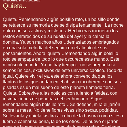
miércoles, enero 24, 2018
Quieta..
Quieta. Remendando algún bolsillo roto, un bolsillo donde
se retuerce su memoria que se disipa lentamente. La noche
entra con sus astros y misterios. Hechiceras incineran los
restos enrarecidos de su huella del ayer y la calma la
domina. Ya son muchos años…demasiados embriagados
en una sola melodía del seguir con el aliento de sus
pensamientos. Ahora, quieta…remendando algún bolsillo
roto se empapa de todo lo que oscurece este mundo. Este
minúsculo mundo. Ya no hay tiempo…no se pregunta si
somos únicos, exclusivos de este universo caótico. Todo da
igual. Quiere vivir el ya, este ahora convencida que los
llantos de los que andan en el abismo incoherente con sus
pisadas es un mal sueño de este planeta llamado tierra.
Quieta. Sobrevive a las noticias con aliento a fetidez, con
insinuaciones de penurias del ser humano. Sigue
remendando algún bolsillo roto…Se detiene, mira el jarrón
sobre la mesa. No tiene flores vivas sino secas, podridas.
Se levanta y quieta las tira al cubo de la basura como si eso
fuera a calmar su pena, la de los otros. De nuevo el jarrón