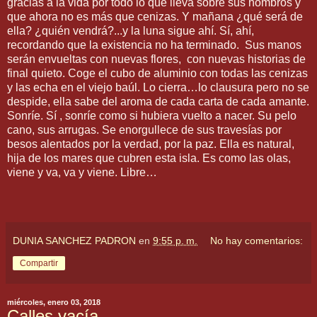
gracias a la vida por todo lo que lleva sobre sus hombros y
que ahora no es más que cenizas. Y mañana ¿qué será de
ella? ¿quién vendrá?...y la luna sigue ahí. Sí, ahí,
recordando que la existencia no ha terminado. Sus manos
serán envueltas con nuevas flores, con nuevas historias de
final quieto. Coge el cubo de aluminio con todas las cenizas
y las echa en el viejo baúl. Lo cierra…lo clausura pero no se
despide, ella sabe del aroma de cada carta de cada amante.
Sonríe. Sí , sonríe como si hubiera vuelto a nacer. Su pelo
cano, sus arrugas. Se enorgullece de sus travesías por
besos alentados por la verdad, por la paz. Ella es natural,
hija de los mares que cubren esta isla. Es como las olas,
viene y va, va y viene. Libre…
DUNIA SANCHEZ PADRON
en
9:55 p. m.
No hay comentarios:
Compartir
miércoles, enero 03, 2018
Calles vacía