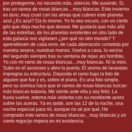
por protegerme, no necesito más, silencio. Me ausento. Si,
tras un ramos de rosas blancas…muy blancas. Este invierno
es duro, muy cruel con las almas que cubren este planeta
azul ¿Es azul? Da lo mismo. Yo lo veo oscuro, con un cierto
gris que deja mucho que desear. Me gustaría que más allá
de las estrellas, de los planetas existentes en otro lado de
esta galaxia nos vigilasen ¿por qué no otro mundo? Y
aprendiesen de cada error, de cada aberración cometida por
nuestra sesera, nuestras manos. Vuelvo a casa, la vecina
del segundo siempre tras su ventana de rejas ¡es horrible¡
Yo con mi ramo de rosas blancas…muy blancas. Ni la miro.
Subo en el ascensor y abro la puerta. El aroma de lavandas
impregna su estructura. Deposito el ramo bajo la foto de
alguien que fue y es, sobre el piano. Es una foto simple,
pero su sonrisa hace que el ramos de rosas blancas luzcan
más blancas todavía. Me siento ante ella y soy feliz. La
lluvia vuelve, retorna más violenta con su mordiente acero
sobre las aceras. Ya es tarde, son las 12 de la noche, una
noche especial para mí, aunque no sé por qué. He
comprado este ramos de rosas blancas…muy blancas y un
cierto regocijo impera en mi existencia.