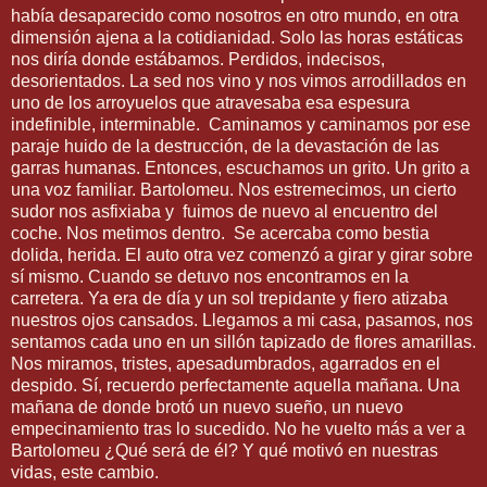
había desaparecido como nosotros en otro mundo, en otra
dimensión ajena a la cotidianidad. Solo las horas estáticas
nos diría donde estábamos. Perdidos, indecisos,
desorientados. La sed nos vino y nos vimos arrodillados en
uno de los arroyuelos que atravesaba esa espesura
indefinible, interminable.
Caminamos y caminamos por ese
paraje huido de la destrucción, de la devastación de las
garras humanas. Entonces, escuchamos un grito. Un grito a
una voz familiar. Bartolomeu. Nos estremecimos, un cierto
sudor nos asfixiaba y
fuimos de nuevo al encuentro del
coche. Nos metimos dentro.
Se acercaba como bestia
dolida, herida. El auto otra vez comenzó a girar y girar sobre
sí mismo. Cuando se detuvo nos encontramos en la
carretera. Ya era de día y un sol trepidante y fiero atizaba
nuestros ojos cansados. Llegamos a mi casa, pasamos, nos
sentamos cada uno en un sillón tapizado de flores amarillas.
Nos miramos, tristes, apesadumbrados, agarrados en el
despido. Sí, recuerdo perfectamente aquella mañana. Una
mañana de donde brotó un nuevo sueño, un nuevo
empecinamiento tras lo sucedido. No he vuelto más a ver a
Bartolomeu ¿Qué será de él? Y qué motivó en nuestras
vidas, este cambio.