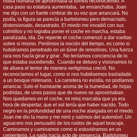
masa humana se aproximaba la fuimos reconociendo. A
casa paso su estatura aumentaba,
se ensanchaba. Joan
me dijo con un fuerte cimbrar de su voz que arrancará. No
podía, la figura se parecía a bartolomeu pero demacrado,
distorsionado, desastrado. El miedo me invadió con sus
colmillos y no lograba poner el coche en marcha, estaba
paralizada, ida. De repente el coche comenzó a dar vueltas
sobre sí mismo. Perdimos la noción del tiempo, es como si
hubiéramos penetrado en un túnel de remolinos. Una fuerza
rara nos hacía girar y girar . No teníamos conciencia de lo
que estaba sucediendo.
Cuando se detuvo y visionamos lo
de afuera el temor de manera vertiginosa creció. No
reconocíamos el lugar, como si nos hubiésemos trasladado
a un bosque milenario.
La carretera no existía, no podíamos
arrancar. Solo el humeante aroma de la humedad, de hojas
podridas, de unos pasos que de nuevo se aproximaban.
Nos quedamos en el coche, mi reloj marcaba que ya era
hora de despertar, que el sol tenía que haber nacido. Todo
negro en la profundidad de una noche alargada en el miedo.
Joan me dio la mano y me miró y salimos del automóvil. Un
aguacero nos persuadió de los ruidos de aquel boscaje.
Caminamos y caminamos como si estuviéramos en un
cementerio. La nada hacía acto de presencia. Bartolomeu