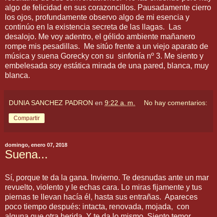
algo de felicidad en sus corazoncillos. Pausadamente cierro
los ojos, profundamente observo algo de mi esencia y
continúo en la existencia secreta de las llagas. Las
desalojo. Me voy adentro, el gélido ambiente mañanero
rompe mis pesadillas. Me sitúo frente a un viejo aparato de
música y suena Gorecky con su sinfonía nº 3. Me siento y
embelesada soy estática mirada de una pared, blanca, muy
blanca.
DUNIA SANCHEZ PADRON
en
9:22 a. m.
No hay comentarios:
Compartir
domingo, enero 07, 2018
Suena...
Sí, porque te da la gana. Invierno. Te desnudas ante un mar
revuelto, violento y le echas cara. Lo miras fijamente y tus
piernas te llevan hacía él, hasta sus entrañas. Apareces
poco tiempo después: intacta, renovada, mojada, con
alguna que otra herida. Y te da lo mismo. Siento temor…