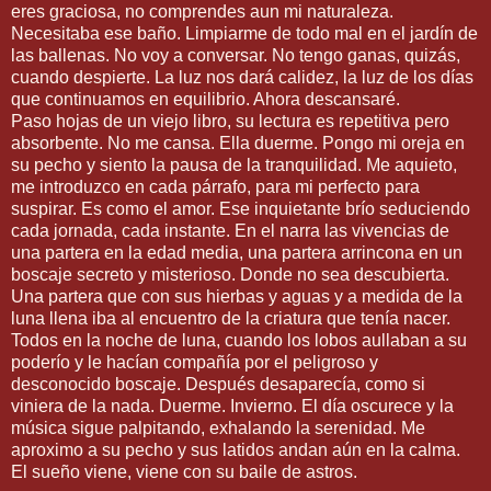
eres graciosa, no comprendes aun mi naturaleza.
Necesitaba ese baño. Limpiarme de todo mal en el jardín de
las ballenas. No voy a conversar. No tengo ganas, quizás,
cuando despierte. La luz nos dará calidez, la luz de los días
que continuamos en equilibrio. Ahora descansaré.
Paso hojas de un viejo libro, su lectura es repetitiva pero
absorbente. No me cansa. Ella duerme. Pongo mi oreja en
su pecho y siento la pausa de la tranquilidad. Me aquieto,
me introduzco en cada párrafo, para mi perfecto para
suspirar. Es como el amor. Ese inquietante brío seduciendo
cada jornada, cada instante. En el narra las vivencias de
una partera en la edad media, una partera arrincona en un
boscaje secreto y misterioso. Donde no sea descubierta.
Una partera que con sus hierbas y aguas y a medida de la
luna llena iba al encuentro de la criatura que tenía nacer.
Todos en la noche de luna, cuando los lobos aullaban a su
poderío y le hacían compañía por el peligroso y
desconocido boscaje. Después desaparecía, como si
viniera de la nada. Duerme. Invierno. El día oscurece y la
música sigue palpitando, exhalando la serenidad. Me
aproximo a su pecho y sus latidos andan aún en la calma.
El sueño viene, viene con su baile de astros.