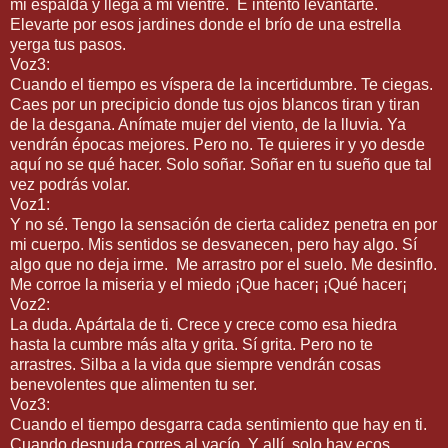
mi espalda y llega a mi vientre. E intento levantarte.
Elevarte por esos jardines donde el brío de una estrella
yerga tus pasos.
Voz3:
Cuando el tiempo es víspera de la incertidumbre. Te ciegas.
Caes por un precipicio donde tus ojos blancos tiran y tiran
de la desgana. Anímate mujer del viento, de la lluvia. Ya
vendrán épocas mejores. Pero no. Te quieres ir y yo desde
aquí no se qué hacer. Solo soñar. Soñar en tu sueño que tal
vez podrás volar.
Voz1:
Y no sé. Tengo la sensación de cierta calidez penetra en por
mi cuerpo. Mis sentidos se desvanecen, pero hay algo. Sí
algo que no deja irme. Me arrastro por el suelo. Me desinflo.
Me corroe la miseria y el miedo ¡Que hacer¡ ¡Qué hacer¡
Voz2:
La duda. Apártala de ti. Crece y crece como esa hiedra
hasta la cumbre más alta y grita. Sí grita. Pero no te
arrastres. Silba a la vida que siempre vendrán cosas
benevolentes que alimenten tu ser.
Voz3:
Cuando el tiempo desgarra cada sentimiento que hay en ti.
Cuando desnuda corres al vacío. Y allí, solo hay ecos