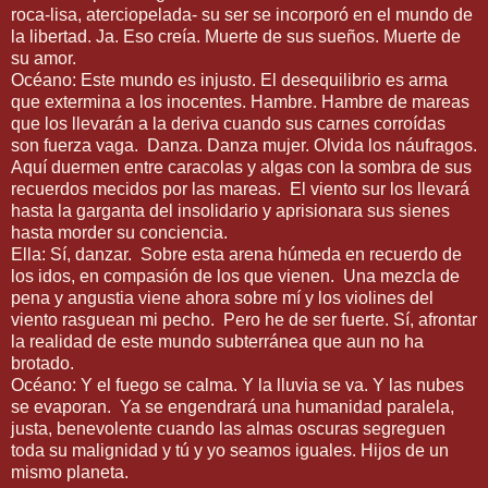
roca-lisa, aterciopelada- su ser se incorporó en el mundo de
la libertad. Ja. Eso creía. Muerte de sus sueños. Muerte de
su amor.
Océano: Este mundo es injusto. El desequilibrio es arma
que extermina a los inocentes. Hambre. Hambre de mareas
que los llevarán a la deriva cuando sus carnes corroídas
son fuerza vaga. Danza. Danza mujer. Olvida los náufragos.
Aquí duermen entre caracolas y algas con la sombra de sus
recuerdos mecidos por las mareas. El viento sur los llevará
hasta la garganta del insolidario y aprisionara sus sienes
hasta morder su conciencia.
Ella: Sí, danzar. Sobre esta arena húmeda en recuerdo de
los idos, en compasión de los que vienen. Una mezcla de
pena y angustia viene ahora sobre mí y los violines del
viento rasguean mi pecho. Pero he de ser fuerte. Sí, afrontar
la realidad de este mundo subterránea que aun no ha
brotado.
Océano: Y el fuego se calma. Y la lluvia se va. Y las nubes
se evaporan. Ya se engendrará una humanidad paralela,
justa, benevolente cuando las almas oscuras segreguen
toda su malignidad y tú y yo seamos iguales. Hijos de un
mismo planeta.