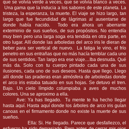
que se volvía verde a veces, que se volvía blanco a veces.
Una gama que la inducia a los sabores de este planeta. La
tristeza, la esperanza, la muerte. El viaje se hizo largo, tan
largo que fue fecundidad de lágrimas al ausentarse de
donde había nacido. Todo era ahora un aberrante
exterminio de sus sueños, de sus propósitos. No entendía
muy bien pero una larga soga era tendida en otra parte, en
otro lugar. Allí donde las arboledas del arco iris le dieran de
beber para ser vertical de nuevo. La fatiga le vino, el frío
penetro en sus entrañas que no más hacía temblar cada uno
de sus sentidos. Tan largo era ese viaje…Iba desnuda. Qué
más da. Solo con tu cuerpo pintado cada una de sus
ilusiones, cada uno de sus deseos. Hasta que llego. Llego
allí donde las praderas eran atmósfera de arboledas donde
el arco iris estaba tatuado en sus hojas. Se detuvo el tren.
Bajo. Un cielo límpido columpiaba a aves de muchos
colores. Una se aproximo a ella.
Ave: Ya has llegado. Tu mente te ha hecho llegar
hasta aquí. Hasta aquí donde los árboles de arco iris guían
canoas en el firmamento donde no existe la muerte de sus
sueños.
Ella: Si. He llegado. Parece que desfallezco, el
esfuerzo ha sido demasiado. Pero antes de cerrar mis ojos