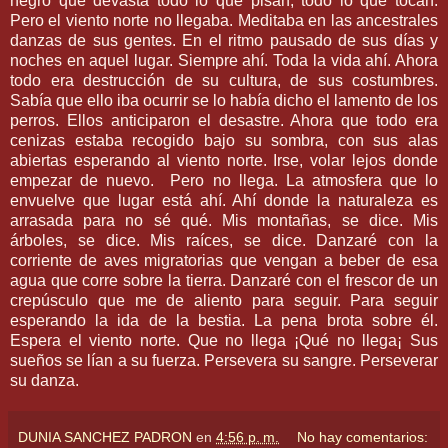
negro que devasta todo lo que pisan, todo lo que tocan.
Pero el viento norte no llegaba. Meditaba en las ancestrales
danzas de sus gentes. En el ritmo pausado de sus días y
noches en aquel lugar. Siempre ahí. Toda la vida ahí. Ahora
todo era destrucción de su cultura, de sus costumbres.
Sabía que ello iba ocurrir se lo había dicho el lamento de los
perros. Ellos anticiparon el desastre. Ahora que todo era
cenizas estaba recogido bajo su sombra, con sus alas
abiertas esperando al viento norte. Irse, volar lejos donde
empezar de nuevo. Pero no llega. La atmosfera que lo
envuelve que lugar está ahí. Ahí donde la naturaleza es
arrasada para no sé qué. Mis montañas, se dice. Mis
árboles, se dice. Mis raíces, se dice. Danzaré con la
corriente de aves migratorias que vengan a beber de esa
agua que corre sobre la tierra. Danzaré con el frescor de un
crepúsculo que me de aliento para seguir. Para seguir
esperando la ida de la bestia. La pena brota sobre él.
Espera el viento norte. Que no llega ¡Qué no llega¡ Sus
sueños se lían a su fuerza. Persevera su sangre. Perseverar
su danza.
DUNIA SANCHEZ PADRON
en
4:56 p. m.
No hay comentarios: