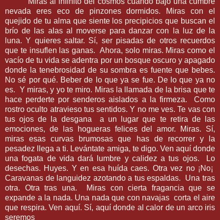
Miras al infinito del cosmos cuando bajo una cumbre
nevada eres eco de pinzones dormidos. Miras con el
quejido de tu alma que siente los precipicios que buscan el
brío de las alas al moverse para danzar con la luz de la
luna. Y quieres saltar. Sí, ser pisadas de otros recuerdos
que te insuflen las ganas. Ahora, solo miras. Miras como el
vacío de tu vida se adentra por un bosque oscuro y apagado
donde la tenebrosidad de su sombra es fuente que bebes.
No sé por qué. Beber de lo que ya se fue. De lo que ya no
es. Y miras, y yo te miro. Miras la llamada de la brisa que te
hace perderte por senderos aislados a la firmeza. Como
rostro oculto atravieso tus sentidos. Y no me ves. Te vas con
tus ojos de la desgana a un lugar que te retira de las
emociones, de las hogueras felices del amor. Miras. Sí,
miras esas curvas brumosas que has de recorrer y la
pesadez llega a ti. Levántate amiga, te digo. Ven aquí donde
una fogata de vida dará lumbre y calidez a tus ojos. Lo
desechas. Huyes. Y en esa huída caes. Otra vez no ¡No¡
Caravanas de languidez azotando a tus espaldas. Una tras
otra. Otra tras una. Miras con cierta fragancia que se
expande a la nada. Una nada que con navajas corta el aire
que respira. Ven aquí. Sí, aquí donde al calor de un arco iris
seremos