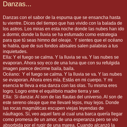
Danzas...
Danzas con el sabor de la espuma que se ensancha hasta
tu vientre. Dices del tiempo que has vivido con la balada de
los astros. Los miras en esta noche donde las nubes han ido
a dormir, donde la lluvia se ha esfumado como estrategia
para que tú seas himno del oleaje. Y sientes que el océano
te habla, que de sus fondos abisales salen palabras a tus
inquietudes.
Ella: Y el fuego se calma. Y la lluvia se va. Y las nubes se
evaporan. Ahora soy eco de una luna que con su refulgida
imagen parece decirme baila, baila.
Océano: Y el fuego se calma. Y la lluvia se va. Y las nubes
se evaporan. Ahora eres mía. Estás en mi cuerpo. Y mi
esencia te lleva a esa danza con las olas. Tu misma eres
logro. Logro entre el equilibrio madre tierra y ser.
Ella: Si danzar. Al son de las flautas del universo. Al son de
este sereno oleaje que me llevaré lejos, muy lejos. Donde
las rocas magmáticas escupen viejas leyendas de
náufragos. Sí, veo aquel faro al cual una barca quería llegar
como promesa de un amor, de una esperanza pero se vio
absorbida por el rugir de una marea. Cuando alcanzó la