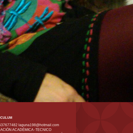
ICULUM
 637677482 laguna198@hotmail.com
ACIÓN ACADÉMICA -TECNICO