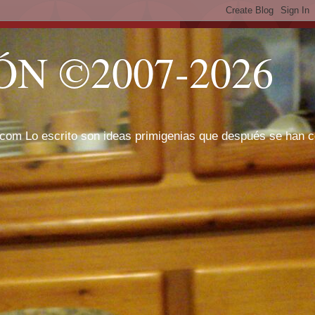
N ©2007-2026
com Lo escrito son ideas primigenias que después se han cor