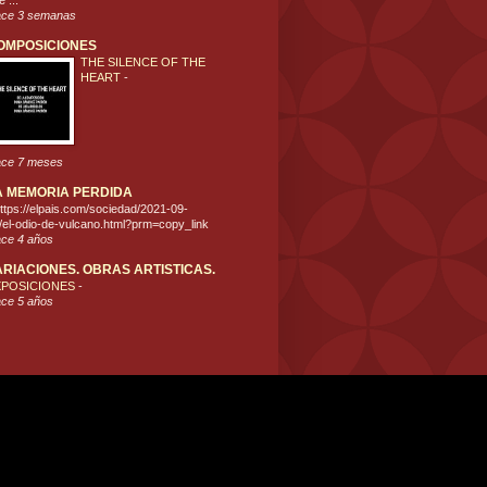
 ...
ce 3 semanas
OMPOSICIONES
THE SILENCE OF THE
HEART
-
ce 7 meses
A MEMORIA PERDIDA
ttps://elpais.com/sociedad/2021-09-
/el-odio-de-vulcano.html?prm=copy_link
ce 4 años
ARIACIONES. OBRAS ARTISTICAS.
XPOSICIONES
-
ce 5 años