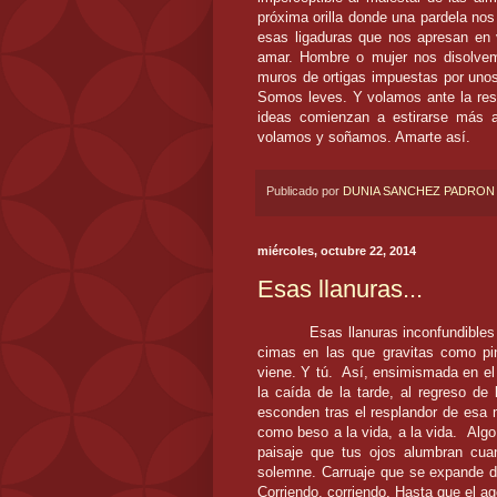
próxima orilla donde una pardela no
esas ligaduras que nos apresan en v
amar. Hombre o mujer nos disolvem
muros de ortigas impuestas por unos 
Somos leves. Y volamos ante la resis
ideas comienzan a estirarse más a
volamos y soñamos. Amarte así.
Publicado por
DUNIA SANCHEZ PADRON
miércoles, octubre 22, 2014
Esas llanuras...
Esas llanuras inconfundibles
cimas en las que gravitas como pin
viene. Y tú. Así, ensimismada en el 
la caída de la tarde, al regreso de
esconden tras el resplandor de esa 
como beso a la vida, a la vida. Algo 
paisaje que tus ojos alumbran cua
solemne. Carruaje que se expande de
Corriendo, corriendo. Hasta que el a