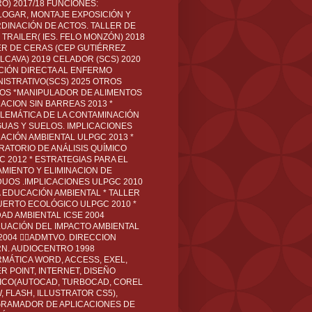
O) 2017/18 FUNCIONES:
LOGAR, MONTAJE EXPOSICIÓN Y
DINACIÓN DE ACTOS. TALLER DE
TRAILER( IES. FELO MONZÓN) 2018
ER DE CERAS (CEP GUTIÉRREZ
LCAVA) 2019 CELADOR (SCS) 2020
CIÓN DIRECTA AL ENFERMO
NISTRATIVO(SCS) 2025 OTROS
LOS *MANIPULADOR DE ALIMENTOS
ACION SIN BARREAS 2013 *
LEMÁTICA DE LA CONTAMINACIÓN
GUAS Y SUELOS. IMPLICACIONES
ACIÓN AMBIENTAL ULPGC 2013 *
RATORIO DE ANÁLISIS QUÍMICO
C 2012 * ESTRATEGIAS PARA EL
AMIENTO Y ELIMINACION DE
DUOS .IMPLICACIONES ULPGC 2010
A EDUCACIÓN AMBIENTAL * TALLER
UERTO ECOLÓGICO ULPGC 2010 *
DAD AMBIENTAL ICSE 2004
LUACIÓN DEL IMPACTO AMBIENTAL
 2004 ADMTVO. DIRECCION
RN. AUDIOCENTRO 1998
RMÁTICA WORD, ACCESS, EXEL,
R POINT, INTERNET, DISEÑO
ICO(AUTOCAD, TURBOCAD, COREL
 FLASH, ILLUSTRATOR CS5),
RAMADOR DE APLICACIONES DE