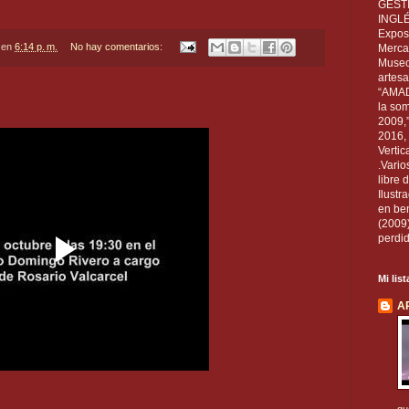
GEST
INGL
Exposi
en
6:14 p. m.
No hay comentarios:
Mercan
Museo
artesa
“AMAD
la som
2009,
2016, 
Vertic
.Vario
libre 
Ilust
en ben
(2009
perdid
Mi lis
A