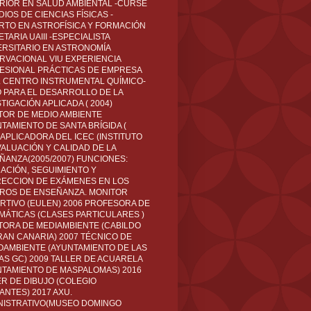
RIOR EN SALUD AMBIENTAL -CURSÉ
IOS DE CIENCIAS FÍSICAS -
RTO EN ASTROFÍSICA Y FORMACIÓN
TARIA UAIII -ESPECIALISTA
ERSITARIO EN ASTRONOMÍA
RVACIONAL VIU EXPERIENCIA
ESIONAL PRÁCTICAS DE EMPRESA
L CENTRO INSTRUMENTAL QUÍMICO-
O PARA EL DESARROLLO DE LA
TIGACIÓN APLICADA ( 2004)
TOR DE MEDIO AMBIENTE
TAMIENTO DE SANTA BRÍGIDA (
 APLICADORA DEL ICEC (INSTITUTO
VALUACIÓN Y CALIDAD DE LA
ÑANZA(2005/2007) FUNCIONES:
CACIÓN, SEGUIMIENTO Y
ECCION DE EXÁMENES EN LOS
ROS DE ENSEÑANZA. MONITOR
RTIVO (EULEN) 2006 PROFESORA DE
MÁTICAS (CLASES PARTICULARES )
TORA DE MEDIAMBIENTE (CABILDO
RAN CANARIA) 2007 TÉCNICO DE
OAMBIENTE (AYUNTAMIENTO DE LAS
AS GC) 2009 TALLER DE ACUARELA
NTAMIENTO DE MASPALOMAS) 2016
ER DE DIBUJO (COLEGIO
ANTES) 2017 AXU.
NISTRATIVO(MUSEO DOMINGO