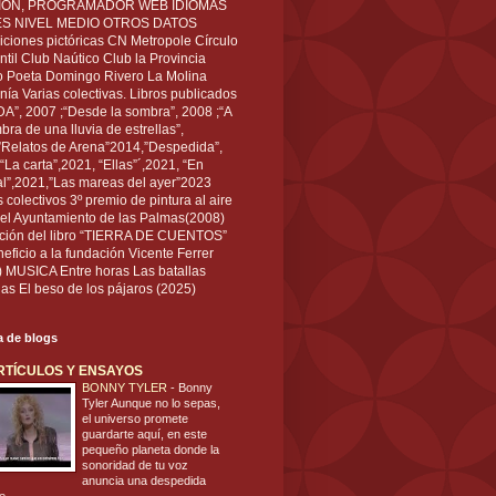
IÓN, PROGRAMADOR WEB IDIOMAS
ÉS NIVEL MEDIO OTROS DATOS
ciones pictóricas CN Metropole Círculo
til Club Naútico Club la Provincia
 Poeta Domingo Rivero La Molina
nía Varias colectivas. Libros publicados
A”, 2007 ;“Desde la sombra”, 2008 ;“A
bra de una lluvia de estrellas”,
”Relatos de Arena”2014,”Despedida”,
“La carta”,2021, “Ellas”´,2021, “En
al”,2021,”Las mareas del ayer”2023
s colectivos 3º premio de pintura al aire
del Ayuntamiento de las Palmas(2008)
ración del libro “TIERRA DE CUENTOS”
eficio a la fundación Vicente Ferrer
) MUSICA Entre horas Las batallas
as El beso de los pájaros (2025)
ta de blogs
RTÍCULOS Y ENSAYOS
BONNY TYLER
-
Bonny
Tyler Aunque no lo sepas,
el universo promete
guardarte aquí, en este
pequeño planeta donde la
sonoridad de tu voz
anuncia una despedida