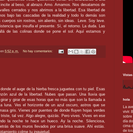
s incite al beso, al abrazo. Amo. Amamos. Nos desatamos de
alles cerrados y nos abrimos a la libertad. Esa libertad de
os bajo las cascadas de la realidad y todo lo demás son
cuerpos sin rostros, sin aliento, sin ideas. Leve. Soy leve.
tencia que insufla el presente. Sí, el retorno. La duda. Las
llá de las colinas donde se pone el sol. Aquí estamos y
en
5:52 p. m.
No hay comentarios:
Vistas
 donde el auge de la hierba fresca juguetea con tu piel. Esas
zón azul de la libertad. Nubes que pasan. Una lluvia que
girar y girar de esas horas que no más que son la llamada a
hola
 la luna. Ves el horizonte de un azul oscuro, astros que se
La ave
masa gris. Vienes por puentes de donde fluyen hojas verdes
vivir.
triste, tal vez. Algo alegre, quizás. Pero vives. Vives en ese
sobre
ndo la noche te hace un hueco. Ay la noche. Silenciosa,
día do
cima d
trás de los muros llevados por una brisa suave. Ahí estás.
de lo
gotamiento colme tu inquietud.