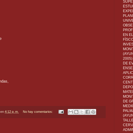
SUPE
ESTUD
EXPE
PLANE
UNIV
OBSE
PROF
EN E
e
FÍSC
INVES
MONI
(AYUN
2005)
DE E
ENSE
APLI
CORR
ndas,
CENT
DEPO
MATE
MONI
DE G
MEDI
PALM
en
4:12 p. m.
No hay comentarios:
(AYU
TALL
CERV
ADMI