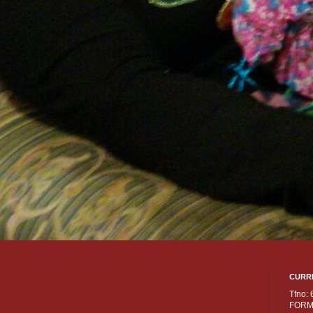
CURR
Tfno:
FORM