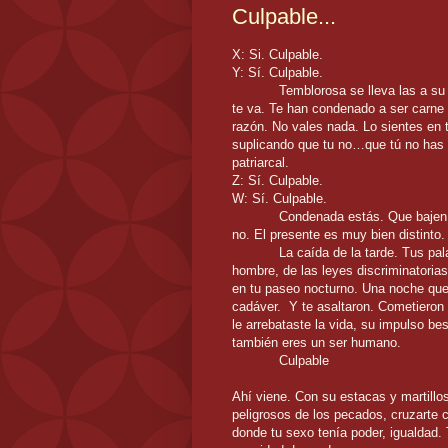
Culpable...
X: Si. Culpable.
Y: Sí. Culpable.
Temblorosa se lleva las a su
te va. Te han condenado a ser carne b
razón. No vales nada. Lo sientes en t
suplicando que tu no…que tú no has h
patriarcal.
Z: Sí. Culpable.
W: Sí. Culpable.
Condenada estás. Que bajen l
no. El presente es muy bien distinto.
La caída de la tarde. Tus pal
hombre, de las leyes discriminatorias 
en tu paseo nocturno. Una noche que
cadáver. Y te asaltaron. Cometieron a
le arrebataste la vida, su impulso be
también eres un ser humano.
Culpable
Ahí viene. Con su estacas y martillo
peligrosos de los pecados, cruzarte 
donde tu sexo tenía poder, igualdad.