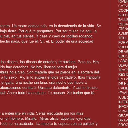
RIVER
CATA
COOR
BOOK 
TALL
RUBA
 rostro. Un rostro demacrado, en la decadencia de la vida. Se
ATEN
ajo tierra. Por qué te preguntas. Por ser mujer. He aquí la
ADMI
u piel, en tus sienes. Y caes y caes de rodillas rogando,
TÍTU
echo nada, que fue él. Sí, el. El poder de una sociedad
FORM
PROB
DE A
EDUC
LABO
os dioses, las diosas de antaño y te auxilien. Pero no. Hoy
ULPG
 No hay derechos. No hay libertad para ti mujer.
TRAT
abras no sirven. Son materia que se pierde en la sordera del
RESI
a tu sexo. Ay, si lo supiera el dios verdadero. Ibas tranquila
EN L
 engaña, una noche sin luna, una noche que huele a
DE H
berraciones contra ti. Quisiste defenderte. Y así lo hiciste,
CALI
stial. Ahora todo ha acabado. Te acusan. Se burlan que tú
*EVA
ICSE
INTE
INFO
POWE
s a enterrarte en vida. Serás ejecutada por los más
GRÁF
con un hombre. Mirarlo. Miras atrás, aquellas leyendas
DRAW,
 Todo se ha acabado. La muerte te espera con su palidez y
PROG