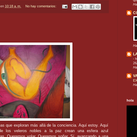
que
Ha
en
10:18 a. m.
No hay comentarios:
C
Ha
L
-
h
26
Ha
V
E
Ha
hola
as que exploran más allá de la conciencia. Aquí estoy. Aquí
 los veleros nobles a la paz crean una esfera azul
lmas. Queremos volar. Queremos soñar. Sí, avanzando a una