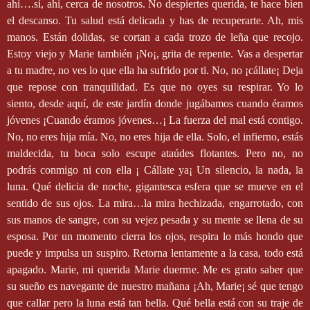
ahí….sí, ahí, cerca de nosotros. No despiertes querida, te hace bien
el descanso. Tu salud está delicada y has de recuperarte. Ah, mis
manos. Están dolidas, se cortan a cada trozo de leña que recojo.
Estoy viejo y Marie también ¡No¡, grita de repente. Vas a despertar
a tu madre, no ves lo que ella ha sufrido por ti. No, no ¡cállate¡ Deja
que repose con tranquilidad. Es que no oyes su respirar. Yo lo
siento, desde aquí, de este jardín donde jugábamos cuando éramos
jóvenes ¡Cuando éramos jóvenes…¡ La fuerza del mal está contigo.
No, no eres hija mía. No, no eres hija de ella. Solo, el infierno, estás
maldecida, tu boca solo escupe ataúdes flotantes. Pero no, no
podrás conmigo ni con ella ¡ Cállate ya¡ Un silencio, la nada, la
luna. Qué delicia de noche, gigantesca esfera que se mueve en el
sentido de sus ojos. La mira…la mira hechizada, engarrotado, con
sus manos de sangre, con su vejez pesada y su mente se llena de su
esposa. Por un momento cierra los ojos, respira lo más hondo que
puede y impulsa un suspiro. Retorna lentamente a la casa, todo está
apagado. Marie, mi querida Marie duerme. Me es grato saber que
su sueño es navegante de nuestro mañana ¡Ah, Marie¡ sé que tengo
que callar pero la luna está tan bella. Qué bella está con su traje de