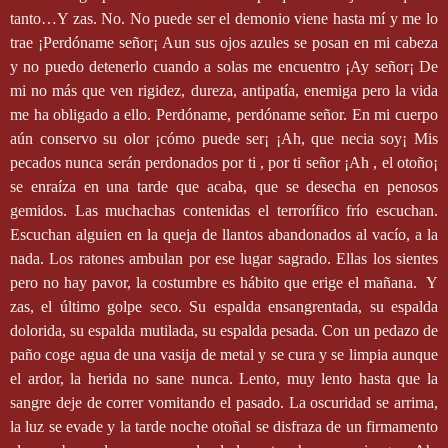
tanto…Y zas. No. No puede ser el demonio viene hasta mí y me lo
trae ¡Perdóname señor¡ Aun sus ojos azules se posan en mi cabeza
y no puedo detenerlo cuando a solas me encuentro ¡Ay señor¡ De
mi no más que ven rigidez, dureza, antipatía, enemiga pero la vida
me ha obligado a ello. Perdóname, perdóname señor. En mi cuerpo
aún conservo su olor ¡cómo puede ser¡ ¡Ah, que necia soy¡ Mis
pecados nunca serán perdonados por ti , por ti señor ¡Ah , el otoño¡
se enraíza en una tarde que acaba, que se desecha en penosos
gemidos. Las muchachas contenidas el terrorífico frío escuchan.
Escuchan alguien en la queja de llantos abandonados al vacío, a la
nada. Los ratones ambulan por ese lugar sagrado. Ellas los sientes
pero no hay pavor, la costumbre es hábito que erige el mañana.
Y
zas, el último golpe seco. Su espalda ensangrentada, su espalda
dolorida, su espalda mutilada, su espalda pesada. Con un pedazo de
paño coge agua de una vasija de metal y se cura y se limpia aunque
el ardor, la herida no sane nunca. Lento, muy lento hasta que la
sangre deje de correr vomitando el pasado. La oscuridad se arrima,
la luz se evade y la tarde noche otoñal se disfraza de un firmamento