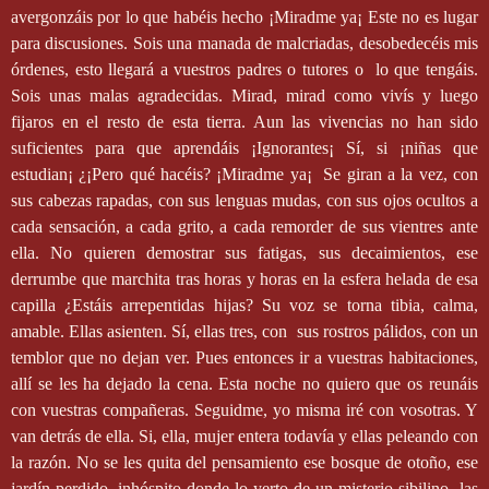
avergonzáis por lo que habéis hecho ¡Miradme ya¡ Este no es lugar
para discusiones. Sois una manada de malcriadas, desobedecéis mis
órdenes, esto llegará a vuestros padres o tutores o
lo que tengáis.
Sois unas malas agradecidas. Mirad, mirad como vivís y luego
fijaros en el resto de esta tierra. Aun las vivencias no han sido
suficientes para que aprendáis ¡Ignorantes¡ Sí, si ¡niñas que
estudian¡ ¿¡Pero qué hacéis? ¡Miradme ya¡
Se giran a la vez, con
sus cabezas rapadas, con sus lenguas mudas, con sus ojos ocultos a
cada sensación, a cada grito, a cada remorder de sus vientres ante
ella. No quieren demostrar sus fatigas, sus decaimientos, ese
derrumbe que marchita tras horas y horas en la esfera helada de esa
capilla ¿Estáis arrepentidas hijas? Su voz se torna tibia, calma,
amable. Ellas asienten. Sí, ellas tres, con
sus rostros pálidos, con un
temblor que no dejan ver. Pues entonces ir a vuestras habitaciones,
allí se les ha dejado la cena. Esta noche no quiero que os reunáis
con vuestras compañeras. Seguidme, yo misma iré con vosotras. Y
van detrás de ella. Si, ella, mujer entera todavía y ellas peleando con
la razón. No se les quita del pensamiento ese bosque de otoño, ese
jardín perdido, inhóspito donde lo yerto de un misterio sibilino
las