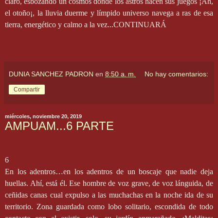
claro, esbozando un cosmos donde los astros hacen sus juegos ¡Ah,
el otoño¡, la lluvia duerme y límpido universo navega a ras de esa
tierra, energético y calmo a la vez...CONTINUARÁ
DUNIA SANCHEZ PADRON
en
8:50 a. m.
No hay comentarios:
Compartir
miércoles, noviembre 20, 2019
AMPUAM...6 PARTE
6
En los adentros…en los adentros de un boscaje que nadie deja
huellas. Ahí, está él. Ese hombre de voz grave, de voz lánguida, de
ceñidas canas cual expulso a las muchachas en la noche ida de su
territorio. Zona guardada como lobo solitario, escondida de todo