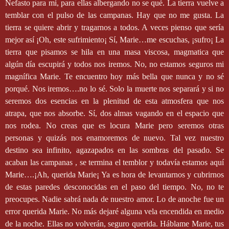
Nefasto para mí, para ellas albergando no se qué. La tierra vuelve a
temblar con el pulso de las campanas. Hay que no me gusta. La
tierra se quiere abrir y tragarnos a todos. A veces pienso que sería
mejor así ¡Oh, este sufrimiento¡ Sí, Marie…me escuchas, ¡sufro¡ La
tierra que pisamos se hila en una masa viscosa, magmatica que
algún día escupirá y todos nos iremos. No, no estamos seguros mi
magnífica Marie. Te encuentro hoy más bella que nunca y no sé
porqué. Nos iremos….no lo sé. Solo la muerte nos separará y si no
seremos dos esencias en la plenitud de esta atmosfera que nos
atrapa, que nos absorbe. Sí, dos almas vagando en el espacio que
nos rodea. No creas que es locura Marie pero seremos otras
personas y quizás nos enamoremos de nuevo. Tal vez nuestro
destino sea infinito, agazapados en las sombras del pasado. Se
acaban las campanas , se termina el temblor y todavía estamos aquí
Marie….¡Ah, querida Marie¡ Ya es hora de levantarnos y cubrirnos
de estas paredes desconocidas en el paso del tiempo. No, no te
preocupes. Nadie sabrá nada de nuestro amor. Lo de anoche fue un
error querida Marie. No más dejaré alguna vela encendida en medio
de la noche. Ellas no volverán, seguro querida. Háblame Marie, tus