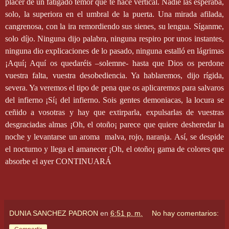
placer de un fatigado temor que te hace vertical. Nadie las esperaba,
solo, la superiora en el umbral de la puerta. Una mirada afilada,
cangrenosa, con la ira remordiendo sus sienes, su lengua. Síganme,
solo díjo. Ninguna dijo palabra, ninguna respiro por unos instantes,
ninguna dio explicaciones de lo pasado, ninguna estalló en lágrimas
¡Aquí¡ Aquí os quedaréis –solemne- hasta que Dios os perdone
vuestra falta, vuestra desobediencia. Ya hablaremos, dijo rígida,
severa. Ya veremos el tipo de pena que os aplicaremos para salvaros
del infierno ¡Sí¡ del infierno. Sois gentes demoniacas, la locura se
ceñido a vosotras y hay que extirparla, expulsarlas de vuestras
desgraciadas almas ¡Oh, el otoño¡ parece que quiere desheredar la
noche y levantarse un aroma
malva, rojo, naranja. Así, se despide
el nocturno y llega el amanecer ¡Oh, el otoño¡ gama de colores que
absorbe el ayer CONTINUARÁ
DUNIA SANCHEZ PADRON
en
6:51 p. m.
No hay comentarios: