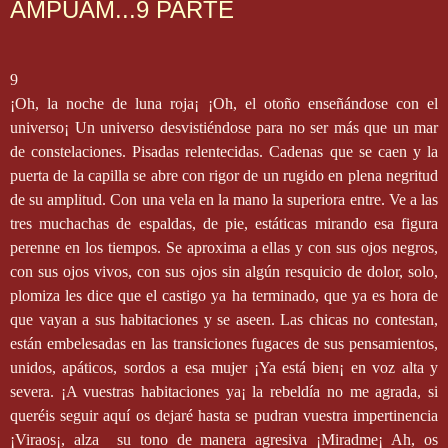
AMPUAM...9 PARTE
9
¡Oh, la noche de luna roja¡ ¡Oh, el otoño enseñándose con el
universo¡ Un universo desvistiéndose para no ser más que un mar
de constelaciones. Pisadas relentecidas. Cadenas que se caen y la
puerta de la capilla se abre con rigor de un rugido en plena negritud
de su amplitud. Con una vela en la mano la superiora entre. Ve a las
tres muchachas de espaldas, de pie, estáticas mirando esa figura
perenne en los tiempos. Se aproxima a ellas y con sus ojos negros,
con sus ojos vivos, con sus ojos sin algún resquicio de dolor, solo,
plomiza les dice que el castigo ya ha terminado, que ya es hora de
que vayan a sus habitaciones y se aseen. Las chicas no contestan,
están embelesadas en las transiciones fugaces de sus pensamientos,
unidos, apáticos, sordos a esa mujer ¡Ya está bien¡ en voz alta y
severa. ¡A vuestras habitaciones ya¡ la rebeldía no me agrada, si
queréis seguir aquí os dejaré hasta se pudran vuestra impertinencia
¡Viraos¡, alza
su tono de manera agresiva ¡Miradme¡ Ah, os