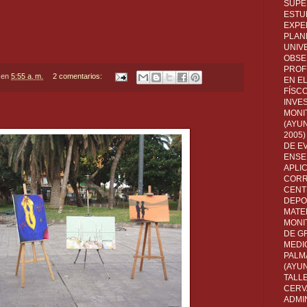
SUPE
ESTUD
EXPE
PLANE
UNIV
OBSE
PROF
en
5:55 a. m.
2 comentarios:
EN E
FÍSC
INVES
MONI
(AYUN
2005)
DE E
ENSE
APLI
CORR
CENT
DEPO
MATE
MONI
DE G
MEDI
PALM
(AYU
TALL
CERV
ADMI