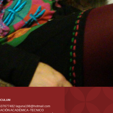
ICULUM
 637677482 laguna198@hotmail.com
ACIÓN ACADÉMICA -TECNICO