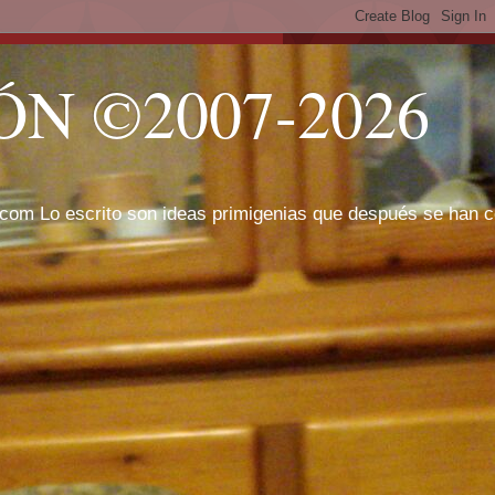
N ©2007-2026
com Lo escrito son ideas primigenias que después se han cor