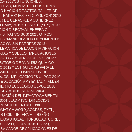
O) 2017/18 FUNCIONES:
LOGAR, MONTAJE EXPOSICIÓN Y
DINACIÓN DE ACTOS. TALLER DE
TRAILER( IES. FELO MONZÓN) 2018
ER DE CERAS (CEP GUTIÉRREZ
LCAVA) 2019 CELADOR (SCS) 2020
CIÓN DIRECTA AL ENFERMO
NISTRATIVO(SCS) 2025 OTROS
LOS *MANIPULADOR DE ALIMENTOS
ACION SIN BARREAS 2013 *
LEMÁTICA DE LA CONTAMINACIÓN
GUAS Y SUELOS. IMPLICACIONES
ACIÓN AMBIENTAL ULPGC 2013 *
RATORIO DE ANÁLISIS QUÍMICO
C 2012 * ESTRATEGIAS PARA EL
AMIENTO Y ELIMINACION DE
DUOS .IMPLICACIONES ULPGC 2010
A EDUCACIÓN AMBIENTAL * TALLER
UERTO ECOLÓGICO ULPGC 2010 *
DAD AMBIENTAL ICSE 2004
LUACIÓN DEL IMPACTO AMBIENTAL
 2004 ADMTVO. DIRECCION
RN. AUDIOCENTRO 1998
RMÁTICA WORD, ACCESS, EXEL,
R POINT, INTERNET, DISEÑO
ICO(AUTOCAD, TURBOCAD, COREL
 FLASH, ILLUSTRATOR CS5),
RAMADOR DE APLICACIONES DE