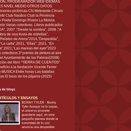
IÓN, PROGRAMADOR WEB IDIOMAS
ÉS NIVEL MEDIO OTROS DATOS
ciones pictóricas CN Metropole Círculo
til Club Naútico Club la Provincia
 Poeta Domingo Rivero La Molina
nía Varias colectivas. Libros publicados
A”, 2007 ;“Desde la sombra”, 2008 ;“A
bra de una lluvia de estrellas”,
”Relatos de Arena”2014,”Despedida”,
“La carta”,2021, “Ellas”´,2021, “En
al”,2021,”Las mareas del ayer”2023
s colectivos 3º premio de pintura al aire
del Ayuntamiento de las Palmas(2008)
ración del libro “TIERRA DE CUENTOS”
eficio a la fundación Vicente Ferrer
) MUSICA Entre horas Las batallas
as El beso de los pájaros (2025)
ta de blogs
RTÍCULOS Y ENSAYOS
BONNY TYLER
-
Bonny
Tyler Aunque no lo sepas,
el universo promete
guardarte aquí, en este
pequeño planeta donde la
sonoridad de tu voz
anuncia una despedida