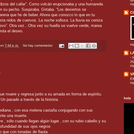
que
dizos del callar”. Como volcán erupcionaba y una humareda
Ha
en su pecho. Suspiraba. Gritaba. “Los desiertos se
C
arena que he de beber. Ahora que conozco lo que en tu
sta nidos de cuervos. La noche solloza. La lluvia es ceniza
evo”. Otra vez…Otra vez su huella se vuelve verde, marea
rota el deseo.
Ha
en
7:44 p. m.
No hay comentarios:
L
-
h
26
Ha
S
V
E
Ha
que muere y regresa junto a su amada en forma de espíritu.
hola
Un pasado a través de la historia.
 mediana , con esa melena castaña conjugando con sus
 ante una muerte.
e , sólo cuando llegan algún lugar , con su rubio cabello y su
ofundidad de sus ojos negros
o que con tonadas de flauta