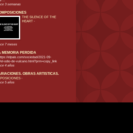
 ...
ce 3 semanas
OMPOSICIONES
THE SILENCE OF THE
HEART
-
ce 7 meses
A MEMORIA PERDIDA
ttps://elpais.com/sociedad/2021-09-
/el-odio-de-vulcano.html?prm=copy_link
ce 4 años
ARIACIONES. OBRAS ARTISTICAS.
XPOSICIONES
-
ce 5 años