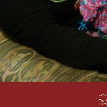
CURR
Tfno:
FORM