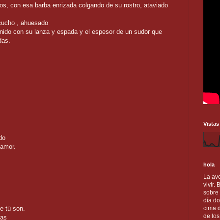
gos, con esa barba enrizada colgando de su rostro, ataviado
acucho , ahuesado
ornido con su lanza y espada y el espesor de un sudor que
das.
Vistas
do
 amor.
hola
La ave
vivir.
sobre
día do
e tú son.
cima d
de lo
zas