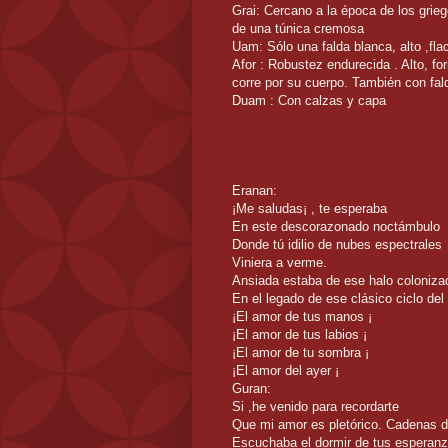
Grai: Cercano a la época de los grie
de una túnica cremosa
Uam: Sólo una falda blanca, alto ,fl
Afor : Robustez endurecida . Alto, f
corre por su cuerpo. También con fal
Duam : Con calzas y capa
Eranan:
¡Me saludas¡ , te esperaba
En este descorazonado noctámbulo
Donde tú idilio de nubes espectrales
Viniera a verme.
Ansiada estaba de ese halo coloniza
En el legado de ese clásico ciclo del
¡El amor de tus manos ¡
¡El amor de tus labios ¡
¡El amor de tu sombra ¡
¡El amor del ayer ¡
Guran:
Si ,he venido para recordarte
Que mi amor es pletórico. Cadenas d
Escuchaba el dormir de tus esperan