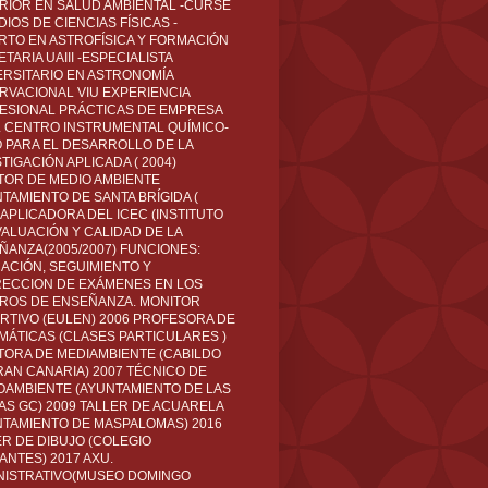
RIOR EN SALUD AMBIENTAL -CURSÉ
IOS DE CIENCIAS FÍSICAS -
RTO EN ASTROFÍSICA Y FORMACIÓN
TARIA UAIII -ESPECIALISTA
ERSITARIO EN ASTRONOMÍA
RVACIONAL VIU EXPERIENCIA
ESIONAL PRÁCTICAS DE EMPRESA
L CENTRO INSTRUMENTAL QUÍMICO-
O PARA EL DESARROLLO DE LA
TIGACIÓN APLICADA ( 2004)
TOR DE MEDIO AMBIENTE
TAMIENTO DE SANTA BRÍGIDA (
 APLICADORA DEL ICEC (INSTITUTO
VALUACIÓN Y CALIDAD DE LA
ÑANZA(2005/2007) FUNCIONES:
CACIÓN, SEGUIMIENTO Y
ECCION DE EXÁMENES EN LOS
ROS DE ENSEÑANZA. MONITOR
RTIVO (EULEN) 2006 PROFESORA DE
MÁTICAS (CLASES PARTICULARES )
TORA DE MEDIAMBIENTE (CABILDO
RAN CANARIA) 2007 TÉCNICO DE
OAMBIENTE (AYUNTAMIENTO DE LAS
AS GC) 2009 TALLER DE ACUARELA
NTAMIENTO DE MASPALOMAS) 2016
ER DE DIBUJO (COLEGIO
ANTES) 2017 AXU.
NISTRATIVO(MUSEO DOMINGO