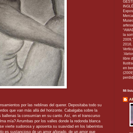
GEST
INGL
Exposi
Mercan
Museo
artesa
“AMAD
la som
2009,
2016, 
Vertic
.Vario
libre 
Ilust
en ben
(2009
perdid
Mi lis
A
samientos por las neblinas del querer. Depositaba todo su
uerdos que van más allá del horizonte. Cabalgaba sobre la
 ballenas la consumían en su canto. Así, en el transcurso
alma mía? Arrumbas por los valles donde la redonda blanca
e vierte sudorosa y aposenta su suavidad en los laberintos
elo es sustancioso de un amor añorado, de un amor que