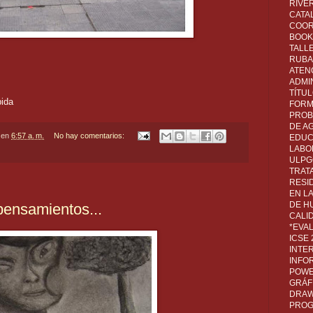
RIVER
CATA
COOR
BOOK 
TALL
RUBA
ATEN
ADMI
TÍTU
pida
FORM
PROB
DE A
en
6:57 a. m.
No hay comentarios:
EDUC
LABO
ULPG
TRAT
RESI
EN L
DE H
pensamientos...
CALI
*EVA
ICSE
INTE
INFO
POWE
GRÁF
DRAW,
PROG