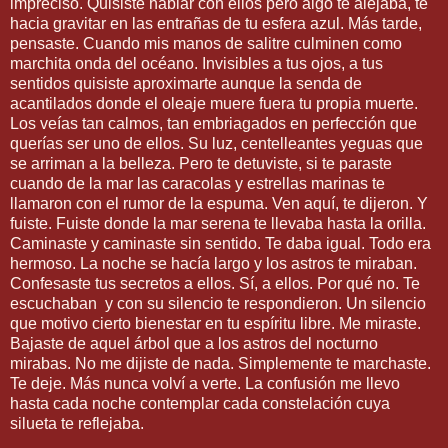
impreciso. Quisiste hablar con ellos pero algo te alejaba, te
hacia gravitar en las entrañas de tu esfera azul. Más tarde,
pensaste. Cuando mis manos de salitre culminen como
marchita onda del océano. Invisibles a tus ojos, a tus
sentidos quisiste aproximarte aunque la senda de
acantilados donde el oleaje muere fuera tu propia muerte.
Los veías tan calmos, tan embriagados en perfección que
querías ser uno de ellos. Su luz, centelleantes yeguas que
se arriman a la belleza. Pero te detuviste, si te paraste
cuando de la mar las caracolas y estrellas marinas te
llamaron con el rumor de la espuma. Ven aquí, te dijeron. Y
fuiste. Fuiste donde la mar serena te llevaba hasta la orilla.
Caminaste y caminaste sin sentido. Te daba igual. Todo era
hermoso. La noche se hacía largo y los astros te miraban.
Confesaste tus secretos a ellos. Sí, a ellos. Por qué no. Te
escuchaban y con su silencio te respondieron. Un silencio
que motivo cierto bienestar en tu espíritu libre. Me miraste.
Bajaste de aquel árbol que a los astros del nocturno
mirabas. No me dijiste de nada. Simplemente te marchaste.
Te deje. Más nunca volví a verte. La confusión me llevo
hasta cada noche contemplar cada constelación cuya
silueta te reflejaba.