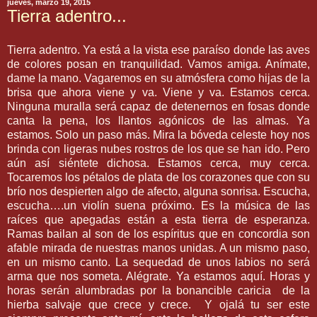
jueves, marzo 19, 2015
Tierra adentro...
Tierra adentro. Ya está a la vista ese paraíso donde las aves
de colores posan en tranquilidad. Vamos amiga. Anímate,
dame la mano. Vagaremos en su atmósfera como hijas de la
brisa que ahora viene y va. Viene y va. Estamos cerca.
Ninguna muralla será capaz de detenernos en fosas donde
canta la pena, los llantos agónicos de las almas. Ya
estamos. Solo un paso más. Mira la bóveda celeste hoy nos
brinda con ligeras nubes rostros de los que se han ido. Pero
aún así siéntete dichosa. Estamos cerca, muy cerca.
Tocaremos los pétalos de plata de los corazones que con su
brío nos despierten algo de afecto, alguna sonrisa. Escucha,
escucha….un violín suena próximo. Es la música de las
raíces que apegadas están a esta tierra de esperanza.
Ramas bailan al son de los espíritus que en concordia son
afable mirada de nuestras manos unidas. A un mismo paso,
en un mismo canto. La sequedad de unos labios no será
arma que nos someta. Alégrate. Ya estamos aquí. Horas y
horas serán alumbradas por la bonancible caricia de la
hierba salvaje que crece y crece. Y ojalá tu ser este