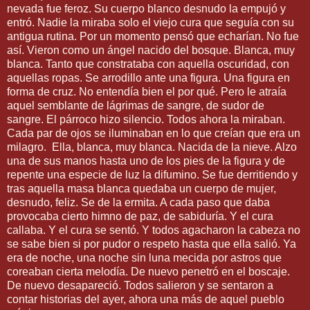
nevada fue feroz. Su cuerpo blanco desnudo la empujó y
entró. Nadie la miraba solo el viejo cura que seguía con su
antigua rutina. Por un momento pensó que echarían. No fue
así. Vieron como un ángel nacido del bosque. Blanca, muy
blanca. Tanto que constrataba con aquella oscuridad, con
aquellas ropas. Se arrodillo ante una figura. Una figura en
forma de cruz. No entendía bien el por qué. Pero le atraía
aquel semblante de lágrimas de sangre, de sudor de
sangre. El párroco hizo silencio. Todos ahora la miraban.
Cada par de ojos se iluminaban en lo que creían que era un
milagro. Ella, blanca, muy blanca. Nacida de la nieve. Alzo
una de sus manos hasta uno de los pies de la figura y de
repente una especie de luz la difumino. Se fue derritiendo y
tras aquella masa blanca quedaba un cuerpo de mujer,
desnudo, feliz. Se de la ermita. A cada paso que daba
provocaba cierto himno de paz, de sabiduría. Y el cura
callaba. Y el cura se sentó. Y todos agacharon la cabeza no
se sabe bien si por pudor o respeto hasta que ella salió. Ya
era de noche, una noche sin luna mecida por astros que
coreaban cierta melodía. De nuevo penetró en el boscaje.
De nuevo desapareció. Todos salieron y se sentaron a
contar historias del ayer, ahora una más de aquel pueblo