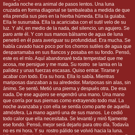
llegada noche era animal de pasos lentos. Una luna
cruzada en forma diagonal se tambaleaba a medida de que
ella prendía sus pies en la hierba húmeda. Ella la guiaba.
Ella le susurraba. Ella la acariciaba con el sutil velo de su
luz. Y ahí, en medio de la nada, del silencio, un agujero. Se
paro ante él. Y con sus manos bálsamo de agua de luna
penetró en él para averiguar su profundidad. Era mucha. Se
había cavado hace poco por los chorros sutiles de agua que
desparramaba en sus flancos y posaba en su fondo. Pensó,
este es el mío. Aquí abandonaré toda tempestad que me
acosa, me persigue y me mata. Su rostro se lamia en la
palidez y unas fuerzas escasas. Quiso entrar. Tirarse y
acabar con todo. Era su hora. Ella lo sabía. Mientras
mariposas danzaban a su alrededor. Mariposas sin alas, sin
ánimo. Se sentó. Metió una pierna y después otra. De esa
nada. De ese agujero se engendró una mano. Una mano
que corría por sus piernas como extrayendo todo mal. La
noche avanzaba y con ella se sentía como parte de aquella
atmósfera. La mano agarró una de sus manos. Le cedió
todo calor que ella necesitaba. Se levantó y miró fijamente
ese fondo. Pensó, mejor será dejarlo para otro día. Todavía
no es mi hora. Y su rostro pálido se volvió hacia la luna.