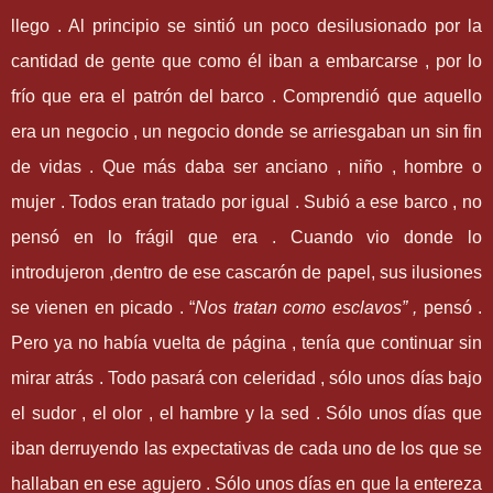
llego . Al principio se sintió un poco desilusionado por la
cantidad de gente que como él iban a embarcarse , por lo
frío que era el patrón del barco . Comprendió que aquello
era un negocio , un negocio donde se arriesgaban un sin fin
de vidas . Que más daba ser anciano , niño , hombre o
mujer . Todos eran tratado por igual . Subió a ese barco , no
pensó en lo frágil que era . Cuando vio donde lo
introdujeron ,dentro de ese cascarón de papel, sus ilusiones
se vienen en picado .
“
Nos tratan como esclavos
”
,
pensó .
Pero ya no había vuelta de página , tenía que continuar sin
mirar atrás . Todo pasará con celeridad , sólo unos días bajo
el sudor , el olor , el hambre y la sed . Sólo unos días que
iban derruyendo las expectativas de cada uno de los que se
hallaban en ese agujero . Sólo unos días en que la entereza