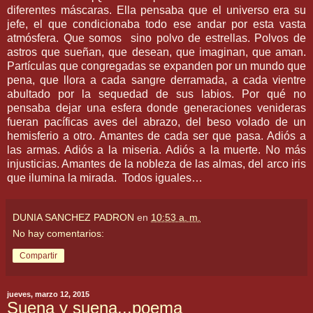
diferentes máscaras. Ella pensaba que el universo era su
jefe, el que condicionaba todo ese andar por esta vasta
atmósfera. Que somos sino polvo de estrellas. Polvos de
astros que sueñan, que desean, que imaginan, que aman.
Partículas que congregadas se expanden por un mundo que
pena, que llora a cada sangre derramada, a cada vientre
abultado por la sequedad de sus labios. Por qué no
pensaba dejar una esfera donde generaciones venideras
fueran pacíficas aves del abrazo, del beso volado de un
hemisferio a otro. Amantes de cada ser que pasa. Adiós a
las armas. Adiós a la miseria. Adiós a la muerte. No más
injusticias. Amantes de la nobleza de las almas, del arco iris
que ilumina la mirada. Todos iguales…
DUNIA SANCHEZ PADRON
en
10:53 a. m.
No hay comentarios:
Compartir
jueves, marzo 12, 2015
Suena y suena...poema