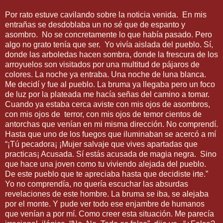
Por rato estuve cavilando sobre la noticia venida. En mis
entrañas se desdoblaba un no sé que de espanto y
asombro. No se concretamente lo que había pasado. Pero
algo no grato tenía que ser. Yo vivía aislada del pueblo. Sí,
donde las arboledas hacen sombra, donde la frescura de los
arroyuelos son visitados por una multitud de pájaros de
colores. La noche ya entraba. Una noche de luna blanca.
Me decidí y fue al pueblo. La bruma ya llegaba pero un foco
de luz por la plateada me hacía señas del camino a tomar.
Cuando ya estaba cerca aviste con mis ojos de asombros,
con mis ojos de terror, con mis ojos de temor cientos de
antorchas que venían en mi misma dirección. No comprendí.
Hasta que uno de los fuegos que iluminaban se acercó a mí
“¡Tú pecadora¡ ¡Mujer salvaje que vives apartadas que
practicas¡ Acusada. Sí estás acusada de magia negra. Sino
que hace una joven como tu viviendo alejada del pueblo.
De este pueblo que te apreciaba hasta que decidiste irte.”
Yo no comprendía, no quería escuchar las absurdas
revelaciones de este hombre. La bruma se iba, se alejaba
por el monte. Y pude ver todo ese enjambre de humanos
que venían a por mí. Como creer esta situación. Me parecía