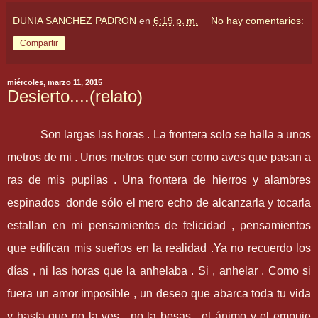
DUNIA SANCHEZ PADRON
en
6:19 p. m.
No hay comentarios:
Compartir
miércoles, marzo 11, 2015
Desierto....(relato)
Son largas las horas . La frontera solo se halla a unos
metros de mi . Unos metros que son como aves que pasan a
ras de mis pupilas . Una frontera de hierros y alambres
espinados donde sólo el mero echo de alcanzarla y tocarla
estallan en mi pensamientos de felicidad , pensamientos
que edifican mis sueños en la realidad .Ya no recuerdo los
días , ni las horas que la anhelaba . Si , anhelar . Como si
fuera un amor imposible , un deseo que abarca toda tu vida
y hasta que no la ves , no la besas , el ánimo y el empuje