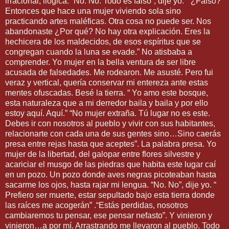
irracional, ilógica. “No. No. Todo es falso”, dije yo. “¿Falso?
Entonces que hace una mujer viviendo sola sino
practicando artes maléficas. Otra cosa no puede ser. Nos
abandonaste ¿Por qué? No hay otra explicación. Eres la
hechicera de los maldecidos, de esos espíritus que se
congregan cuando la luna se evade.” No atisbaba a
comprender. Yo mujer en la bella ventura de ser libre
acusada de falsedades. Me rodearon. Me asusté. Pero fui
veraz y vertical, quería conservar mi entereza ante estas
mentes ofuscadas. Besé la tierra. “ Yo amo este bosque,
esta naturaleza que a mi derredor baila y baila y por ello
estoy aquí. Aquí.” “No mujer extraña. Tú lugar no es este.
Debes ir con nosotros al pueblo y vivir con sus habitantes,
relacionarte con cada una de sus gentes sino…Sino caerás
presa entre rejas hasta que aceptes”. La palabra presa. Yo
mujer de la libertad, del galopar entre flores silvestre y
acariciar el musgo de las piedras que habita este lugar caí
en un pozo. Un pozo donde aves negras picoteaban hasta
sacarme los ojos, hasta rajar mi lengua. “No. No”, dije yo. “
Prefiero ser muerte, estar sepultado bajo esta tierra donde
las raíces me acogerán” .“Estás perdidas, nosotros
cambiaremos tu pensar, ese pensar nefasto”. Y vinieron y
vinieron…a por mí. Arrastrando me llevaron al pueblo. Todo