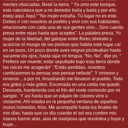
mentes ofuscadas. Besé la tierra. “ Yo amo este bosque,
esta naturaleza que a mi derredor baila y baila y por ello
estoy aquí. Aquí.” “No mujer extraña. Tú lugar no es este.
Debes ir con nosotros al pueblo y vivir con sus habitantes,
relacionarte con cada una de sus gentes sino…Sino caerás
presa entre rejas hasta que aceptes”. La palabra presa. Yo
mujer de la libertad, del galopar entre flores silvestre y
acariciar el musgo de las piedras que habita este lugar caí
en un pozo. Un pozo donde aves negras picoteaban hasta
sacarme los ojos, hasta rajar mi lengua. “No. No”, dije yo. “
Prefiero ser muerte, estar sepultado bajo esta tierra donde
las raíces me acogerán” .“Estás perdidas, nosotros
cambiaremos tu pensar, ese pensar nefasto”. Y vinieron y
vinieron…a por mí. Arrastrando me llevaron al pueblo. Todo
era gritos y más gritos. Encerrada en una celda me quedé.
Desnuda, hambrienta con el frío del norte corriendo por mi
sangre. Y así hasta que un pájaro de colores vino a
visitarme. Ahí estaba en la pequeña ventana de aquellos
muros húmedos, fríos. Me acompañó hasta los finales de
mis días, hasta que un día cuando el sol era cumbre mis
manos fueron alas, alas de mariposa que revolotea y huye y
huye…