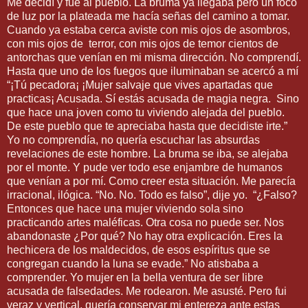
Me decidí y fue al pueblo. La bruma ya llegaba pero un foco
de luz por la plateada me hacía señas del camino a tomar.
Cuando ya estaba cerca aviste con mis ojos de asombros,
con mis ojos de terror, con mis ojos de temor cientos de
antorchas que venían en mi misma dirección. No comprendí.
Hasta que uno de los fuegos que iluminaban se acercó a mí
“¡Tú pecadora¡ ¡Mujer salvaje que vives apartadas que
practicas¡ Acusada. Sí estás acusada de magia negra. Sino
que hace una joven como tu viviendo alejada del pueblo.
De este pueblo que te apreciaba hasta que decidiste irte.”
Yo no comprendía, no quería escuchar las absurdas
revelaciones de este hombre. La bruma se iba, se alejaba
por el monte. Y pude ver todo ese enjambre de humanos
que venían a por mí. Como creer esta situación. Me parecía
irracional, ilógica. “No. No. Todo es falso”, dije yo. “¿Falso?
Entonces que hace una mujer viviendo sola sino
practicando artes maléficas. Otra cosa no puede ser. Nos
abandonaste ¿Por qué? No hay otra explicación. Eres la
hechicera de los maldecidos, de esos espíritus que se
congregan cuando la luna se evade.” No atisbaba a
comprender. Yo mujer en la bella ventura de ser libre
acusada de falsedades. Me rodearon. Me asusté. Pero fui
veraz y vertical, quería conservar mi entereza ante estas