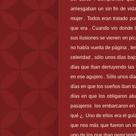
arriesgaban un sin fin de vi
mujer . Todos eran tratado por
que era . Cuando vio donde l
sus ilusiones se vienen en pi
no había vuelta de página , te
celeridad , sólo unos días bajo
días que iban derruyendo las
en ese agujero . Sólo unos dí
días en que los sueños iban t
días en que los obligaron a
pasajeros los embarcaron en 
qué ¿. Uno de ellos era el guí
que nos más que fueron un in
uno de los que iban pereciend