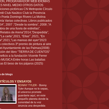
IÓN, PROGRAMADOR WEB IDIOMAS
ÉS NIVEL MEDIO OTROS DATOS
ciones pictóricas CN Metropole Círculo
til Club Naútico Club la Provincia
 Poeta Domingo Rivero La Molina
nía Varias colectivas. Libros publicados
A”, 2007 ;“Desde la sombra”, 2008 ;“A
bra de una lluvia de estrellas”,
”Relatos de Arena”2014,”Despedida”,
“La carta”,2021, “Ellas”´,2021, “En
al”,2021,”Las mareas del ayer”2023
s colectivos 3º premio de pintura al aire
del Ayuntamiento de las Palmas(2008)
ración del libro “TIERRA DE CUENTOS”
eficio a la fundación Vicente Ferrer
) MUSICA Entre horas Las batallas
as El beso de los pájaros (2025)
ta de blogs
RTÍCULOS Y ENSAYOS
BONNY TYLER
-
Bonny
Tyler Aunque no lo sepas,
el universo promete
guardarte aquí, en este
pequeño planeta donde la
sonoridad de tu voz
anuncia una despedida