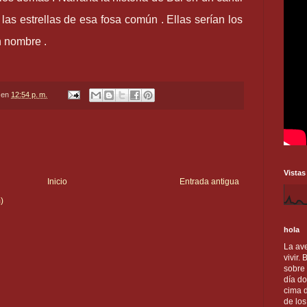
las estrellas de esa fosa común . Ellas serían los
n nombre .
en
12:54 p. m.
Vistas
Inicio
Entrada antigua
)
hola
La ave
vivir.
sobre
día do
cima d
de lo