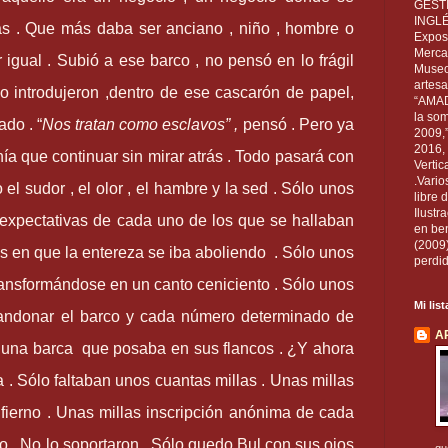
GEST
INGL
das . Que más daba ser anciano , niño , hombre o
Exposi
Mercan
 igual . Subió a ese barco , no pensó en lo frágil
Museo
artesa
o introdujeron ,dentro de ese cascarón de papel,
“AMAD
la som
cado .
“
Nos tratan como esclavos
”
,
pensó . Pero ya
2009,
2016, 
nía que continuar sin mirar atrás . Todo pasará con
Vertic
.Vario
 el sudor , el olor , el hambre y la sed . Sólo unos
libre 
Ilust
 expectativas de cada uno de los que se hallaban
en ben
(2009
as en que la entereza se iba aboliendo . Sólo unos
perdid
ransformándose en un canto ceniciento . Sólo unos
Mi lis
bandonar el barco y cada número determinado de
A
una barca que posaba en sus flancos . ¿Y ahora
a . Sólo faltaban unos cuantas millas . Unas millas
fierno . Unas millas inscripción anónima de cada
o . No lo soportaron . Sólo quedo Bul con sus ojos