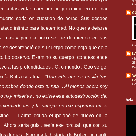
que
Ha
ver tantas vidas caer por un precipicio en un mar
C
 muerte sería en cuestión de horas. Sus deseos
taúd infinito para la eternidad. No quería dejarse
ía más y poco a poco se fue durmiendo en sus
Ha
 se desprendió de su cuerpo como hoja que deja
L
deó. Lo observó. Examino su cuerpo condesciende
-
h
26
evó a las profundidades . Otro mundo . Otro vergel
Ha
V
mitía Bul a su alma .
“
Una vida que se hastía tras
E
Ha
 no sabes donde esta tu ruta
.
Al menos
ahora soy
í no hay miserias , no existe esa autodestrucción del
hola
enfermedades y la sangre no me esperara en el
ino . El alma dolida erupcionó de nuevo en la
 . Ahora sería guía , sería ese rorcual que con su
os demás . Narraría la historia de Bul en un cantil