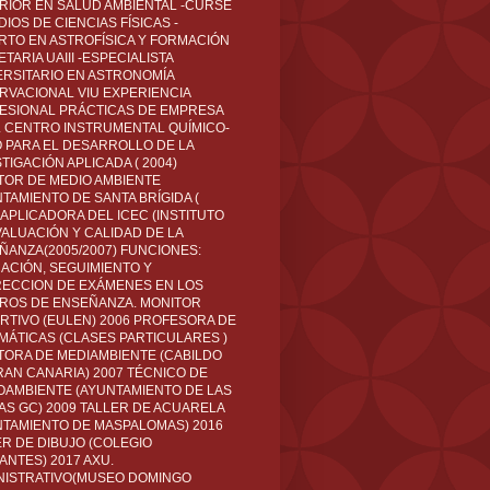
RIOR EN SALUD AMBIENTAL -CURSÉ
IOS DE CIENCIAS FÍSICAS -
RTO EN ASTROFÍSICA Y FORMACIÓN
TARIA UAIII -ESPECIALISTA
ERSITARIO EN ASTRONOMÍA
RVACIONAL VIU EXPERIENCIA
ESIONAL PRÁCTICAS DE EMPRESA
L CENTRO INSTRUMENTAL QUÍMICO-
O PARA EL DESARROLLO DE LA
TIGACIÓN APLICADA ( 2004)
TOR DE MEDIO AMBIENTE
TAMIENTO DE SANTA BRÍGIDA (
 APLICADORA DEL ICEC (INSTITUTO
VALUACIÓN Y CALIDAD DE LA
ÑANZA(2005/2007) FUNCIONES:
CACIÓN, SEGUIMIENTO Y
ECCION DE EXÁMENES EN LOS
ROS DE ENSEÑANZA. MONITOR
RTIVO (EULEN) 2006 PROFESORA DE
MÁTICAS (CLASES PARTICULARES )
TORA DE MEDIAMBIENTE (CABILDO
RAN CANARIA) 2007 TÉCNICO DE
OAMBIENTE (AYUNTAMIENTO DE LAS
AS GC) 2009 TALLER DE ACUARELA
NTAMIENTO DE MASPALOMAS) 2016
ER DE DIBUJO (COLEGIO
ANTES) 2017 AXU.
NISTRATIVO(MUSEO DOMINGO