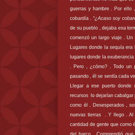
guerras y hambre . Por ello
cobardía .
“
¿Acaso soy cobar
de su pueblo , dejaba esa torm
comenzó un largo viaje . Un v
Lugares donde la sequía era 
lugares donde la exuberancia d
. Pero , ¿cómo? . Todo un 
pasando , él se sentía cada v
Llegar a ese puerto donde 
recursos lo dejarían cabalgar
como él . Desesperados , soñ
nuevas tierras . Y llego . Al
cantidad de gente que como él
del barco . Comprendió que