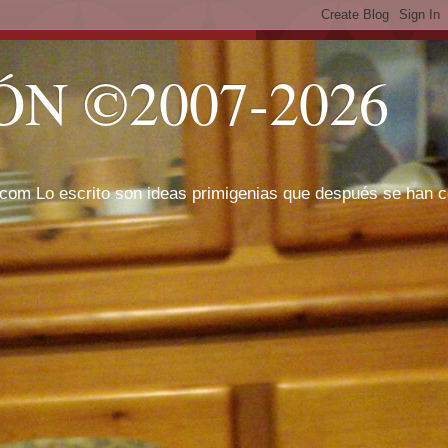
N ©2007-2026
com Lo escrito son ideas primigenias que después se han cor