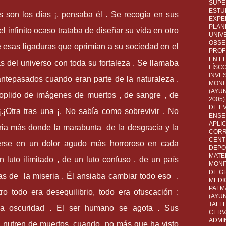
SUPE
ESTUD
 son los días ¡, pensaba él . Se recogía en sus
EXPE
PLANE
l infinito ocaso trataba de diseñar su vida en otro
UNIV
OBSE
de esas ligaduras que oprimían a su sociedad en el
PROF
EN E
as del universo con toda su fortaleza . Se llamaba
FÍSC
INVES
ntepasados cuando eran parte de la naturaleza .
MONI
(AYUN
oplido de imágenes de muertos , de sangre , de
2005)
DE E
¡.¡Otra tras una ¡. No sabía como sobrevivir . No
ENSE
APLI
oria más donde la marabunta de la desgracia y la
CORR
CENT
rse en un dolor agudo más horroroso en cada
DEPO
MATE
n luto ilimitado , de un luto confuso , de un país
MONI
DE G
s de la miseria . Él ansiaba cambiar todo eso .
MEDI
PALM
 todo era desequilibrio, todo era ofuscación :
(AYU
TALL
la oscuridad . El ser humano se agota . Sus
CERV
ADMI
 nutren de muertos cuando no más que ha visto