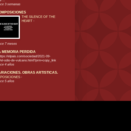
 ...
ce 3 semanas
OMPOSICIONES
THE SILENCE OF THE
HEART
-
ce 7 meses
A MEMORIA PERDIDA
ttps://elpais.com/sociedad/2021-09-
/el-odio-de-vulcano.html?prm=copy_link
ce 4 años
ARIACIONES. OBRAS ARTISTICAS.
XPOSICIONES
-
ce 5 años