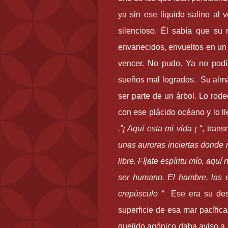
ya sin ese líquido salino al 
silencioso. Él sabía que su
envanecidos, envueltos en un a
vencer. No pudo. Ya no pod
sueños mal logrados. Su alma
ser parte de un árbol. Lo ro
con ese plácido océano y lo ll
.
”
¡ Aquí esta mi vida ¡
“
, trans
unas auroras inciertas donde
libre. Fíjate espíritu mío, aqu
ser humano. El hambre, las 
crepúsculo
“
Ese era su dest
superficie de esa mar pacífica
quejido agónico daba aviso a l