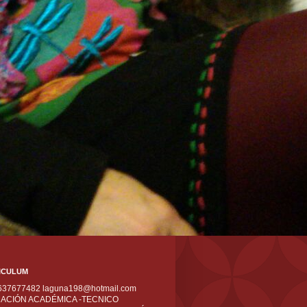
ICULUM
 637677482 laguna198@hotmail.com
ACIÓN ACADÉMICA -TECNICO