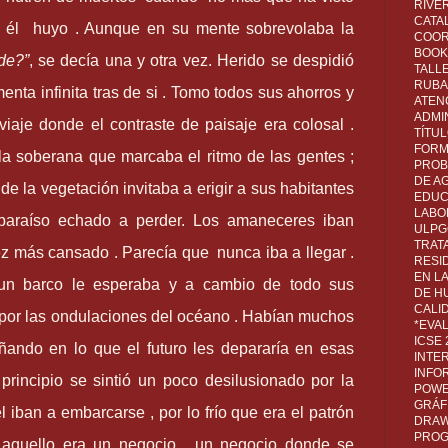
RIVER
CATA
 , él huyo . Aunque en su mente sobrevolaba la
COOR
BOOK 
de?
”
, se decía una y otra vez. Herido se despidió
TALL
RUBA
enta infinita tras de si . Tomo todos sus ahorros y
ATEN
ADMI
iaje donde el contraste de paisaje era colosal .
TÍTU
FORM
la soberana que marcaba el ritmo de las gentes ;
PROB
DE A
e la vegetación invitaba a erigir a sus habitantes
EDUC
LABO
paraíso echado a perder. Los amaneceres iban
ULPG
TRAT
ez más cansado . Parecía que nunca iba a llegar .
RESI
EN L
un barco le esperaba y a cambio de todo sus
DE H
CALI
 por las ondulaciones del océano . Habían muchos
*EVA
ICSE
ando en lo que el futuro les depararía en esas
INTE
INFO
 principio se sintió un poco desilusionado por la
POWE
GRÁF
 iban a embarcarse , por lo frío que era el patrón
DRAW,
PROG
 aquello era un negocio , un negocio donde se