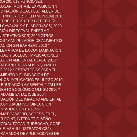
O) 2017/18 FUNCIONES:
LOGAR, MONTAJE EXPOSICIÓN Y
DINACIÓN DE ACTOS. TALLER DE
TRAILER( IES. FELO MONZÓN) 2018
ER DE CERAS (CEP GUTIÉRREZ
LCAVA) 2019 CELADOR (SCS) 2020
CIÓN DIRECTA AL ENFERMO
NISTRATIVO(SCS) 2025 OTROS
LOS *MANIPULADOR DE ALIMENTOS
ACION SIN BARREAS 2013 *
LEMÁTICA DE LA CONTAMINACIÓN
GUAS Y SUELOS. IMPLICACIONES
ACIÓN AMBIENTAL ULPGC 2013 *
RATORIO DE ANÁLISIS QUÍMICO
C 2012 * ESTRATEGIAS PARA EL
AMIENTO Y ELIMINACION DE
DUOS .IMPLICACIONES ULPGC 2010
A EDUCACIÓN AMBIENTAL * TALLER
UERTO ECOLÓGICO ULPGC 2010 *
DAD AMBIENTAL ICSE 2004
LUACIÓN DEL IMPACTO AMBIENTAL
 2004 ADMTVO. DIRECCION
RN. AUDIOCENTRO 1998
RMÁTICA WORD, ACCESS, EXEL,
R POINT, INTERNET, DISEÑO
ICO(AUTOCAD, TURBOCAD, COREL
 FLASH, ILLUSTRATOR CS5),
RAMADOR DE APLICACIONES DE