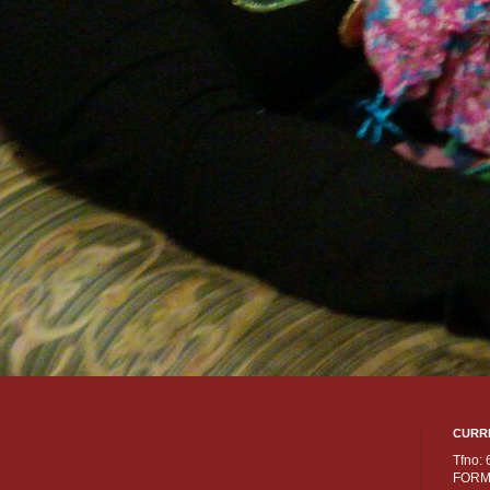
CURR
Tfno:
FORM