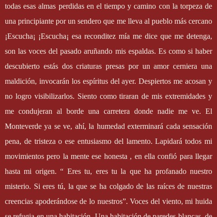
todas esas almas perdidas en el tiempo y camino con la torpeza de
una principiante por un sendero que me lleva al pueblo más cercano
¡Escucha¡ ¡Escucha¡ esa reconditez mía me dice que me detenga,
son las voces del pasado aruñando mis espaldas. Es como si haber
descubierto estás dos criaturas presas por un amor cerniera una
maldición, invocarán los espíritus del ayer. Despiertos me acosan y
no logro visibilizarlos. Siento como tiraran de mis extremidades y
me condujeran al borde una carretera donde nadie me ve. El
Monteverde ya se ve, ahí, la humedad exterminará cada sensación
pena, de tristeza o ese entusiasmo del lamento. Lapidará todos mi
movimientos pero la mente ese honesta , en ella confió para llegar
hasta mi origen. “ Eres tu, eres tu la que ha profanado nuestro
misterio. Si eres tú, la que se ha colgado de las raíces de nuestras
creencias apoderándose de lo nuestros”. Voces del viento, mi huida
se refugia en una habitación. Una habitación de paredes blancas, de