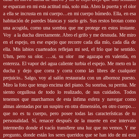
se esparzan en mi esta actitud mía, solo mía. Abro la puerta y el olor
a ella se incrusta en mi cuerpo…en mi cuerpo húmedo. Ella, en esa
habitación de paredes blancas y suelo gris. Sus restos brotan como
una acogida, como una sombra que me protege en estos instante.
Voy
a la ducha directamente. Abro el grifo y me desnuda. Me miro
en el espejo, en ese espejo que recorre cada día mío, cada día de
ella. Mis labios cuarteados reflejan mi sed, el frío que he sentido.
Uhm, pero su olor. ….si, su olor
me agazapa en valentía, en
entereza. El vapor del agua caliente turbia el espejo. Me meto en la
ducha y dejo que corra y corra como las libres de cualquier
prejuicio.. Salgo, voy al salón restaurada con un albornoz puesto.
Miro la foto que tengo encima del piano. Su sonrisa, su perrita. Me
siento orgullosa de todo lo realizado, de sus cuidados. Todos
tenemos que marcharnos de esta ínfima esfera y navegar como
almas alentadas por un suspiro en otra dimensión, en otro cuerpo…
que no es tu cuerpo, pero posee todas las características de tu
personalidad. Sí, renacer después de la muerte en ese intervalo
intermedio donde el vacío transfiere una luz que no vemos. Y me
pregunto, donde están los seres queridos que se han ido de mi esta