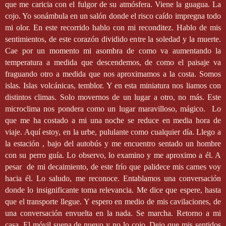
que me caricia con el fulgor de su atmósfera. Viene la guagua. La
cojo. Yo sonámbula en un salón donde el risco caído impregna todo
mi olor. En este recorrido hablo con mi reconditez. Hablo de mis
sentimientos, de este corazón dividido entre la soledad y la muerte.
Cae por un momento mi asombra de como va aumentando la
temperatura a medida que descendemos, de como el paisaje va
fraguando otro a medida que nos aproximamos a la costa. Somos
islas. Islas volcánicas, temblor. Y en esta miniatura nos liamos con
distintos climas. Solo movernos de un lugar a otro, no más. Este
microclima nos pondera como un lugar maravilloso, mágico.
Lo
que me ha costado a mi una noche se reduce en media hora de
viaje. Aquí estoy, en la urbe, pululante como cualquier día. Llego a
la estación , bajo del autobús y me encuentro sentado un hombre
con su perro guía. Lo observo, lo examino y me aproximo a él. A
pesar
de mi decaimiento, de este frío que palidece mis carnes voy
hacia él. Lo saludo, me reconoce. Entablamos una conversación
donde lo insignificante toma relevancia. Me dice que espere, hasta
que el transporte llegue. Y espero en medio de mis cavilaciones, de
una conversación envuelta en la nada. Se marcha. Retorno a mi
casa. El móvil suena de nuevo y no lo cojo. Dejo que mis sentidos