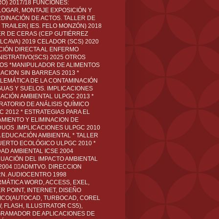
O) 2017/18 FUNCIONES:
LOGAR, MONTAJE EXPOSICIÓN Y
DINACIÓN DE ACTOS. TALLER DE
TRAILER( IES. FELO MONZÓN) 2018
ER DE CERAS (CEP GUTIÉRREZ
LCAVA) 2019 CELADOR (SCS) 2020
CIÓN DIRECTA AL ENFERMO
NISTRATIVO(SCS) 2025 OTROS
LOS *MANIPULADOR DE ALIMENTOS
ACION SIN BARREAS 2013 *
LEMÁTICA DE LA CONTAMINACIÓN
GUAS Y SUELOS. IMPLICACIONES
ACIÓN AMBIENTAL ULPGC 2013 *
RATORIO DE ANÁLISIS QUÍMICO
C 2012 * ESTRATEGIAS PARA EL
AMIENTO Y ELIMINACION DE
DUOS .IMPLICACIONES ULPGC 2010
A EDUCACIÓN AMBIENTAL * TALLER
UERTO ECOLÓGICO ULPGC 2010 *
DAD AMBIENTAL ICSE 2004
LUACIÓN DEL IMPACTO AMBIENTAL
 2004 ADMTVO. DIRECCION
RN. AUDIOCENTRO 1998
RMÁTICA WORD, ACCESS, EXEL,
R POINT, INTERNET, DISEÑO
ICO(AUTOCAD, TURBOCAD, COREL
 FLASH, ILLUSTRATOR CS5),
RAMADOR DE APLICACIONES DE