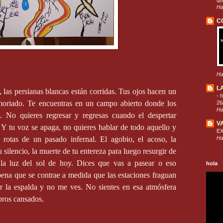
que
Ha
C
Ha
L
a, las persianas blancas están corridas. Tus ojos hacen un
-
h
oriado. Te encuentras en un campo abierto donde los
26
Ha
. No quieres regresar y regresas cuando el despertar
V
 Y tu voz se apaga, no quieres hablar de todo aquello y
E
Ha
rotas de un pasado infernal. El agobio, el acoso, la
u silencio, la muerte de tu entereza para luego resurgir de
a la luz del sol de hoy. Dices que vas a pasear o eso
hola
pena que se contrae a medida que las estaciones fraguan
r la espalda y no me ves. No sientes en esa atmósfera
bros cansados.