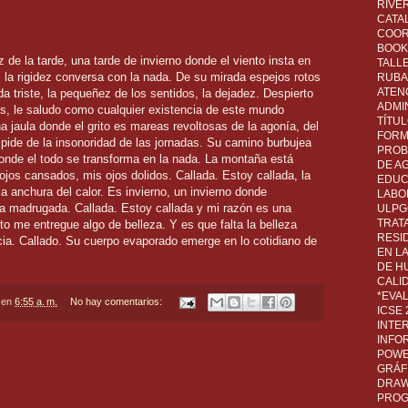
RIVER
CATA
COOR
BOOK 
 de la tarde, una tarde de invierno donde el viento insta en
TALL
 la rigidez conversa con la nada. De su mirada espejos rotos
RUBA
ATEN
 triste, la pequeñez de los sentidos, la dejadez. Despierto
ADMI
os, le saludo como cualquier existencia de este mundo
TÍTU
a jaula donde el grito es mareas revoltosas de la agonía, del
FORM
ide de la insonoridad de las jornadas. Su camino burbujea
PROB
onde el todo se transforma en la nada. La montaña está
DE A
ojos cansados, mis ojos dolidos. Callada. Estoy callada, la
EDUC
 la anchura del calor. Es invierno, un invierno donde
LABO
la madrugada. Callada. Estoy callada y mi razón es una
ULPG
TRAT
o me entregue algo de belleza. Y es que falta la belleza
RESI
cia. Callado. Su cuerpo evaporado emerge en lo cotidiano de
EN L
DE H
CALI
*EVA
en
6:55 a. m.
No hay comentarios:
ICSE
INTE
INFO
POWE
GRÁF
DRAW,
PROG