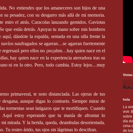
edida. No entiendes que los amaneceres son hijos de una
n su pesadez, con su desgarro más allá de mi memoria.
e miro el atrás. Caracolas lanzando gemidos. Gaviotas
 Se que estás detrás. Apoyas tu mano sobre mis hombros
aquí, dándote la espalda, sentada en una silla frente la
 navíos naufragados se agarran…se agarran fuertemente
 regresará pero ellos no ¡no¡uhm…hay quien nace en el
días, hay quien nace en la experiencia aterradora tras su
 uno ni en lo otro. Pero, todo cambia. Estoy lejos…muy
Vistas
erno primaveral, te noto distanciada. Las ojeras de tus
hola
 desgana, aunque digas lo contrario. Siempre mirar de
La ave
 las tormentas sean latigazos que te mortifiquen. Cuando
vivir.
í. Aquí estoy esperando que tu manía de afrontar lo
sobre
día do
e mi mirada. Y la herida, queda, deambulas desorientada.
cima d
 Tu rostro árido, tus ojos sin lágrimas lo descifran.
de lo