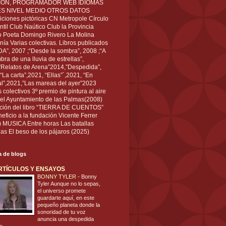
IÓN, PROGRAMADOR WEB IDIOMAS
ÉS NIVEL MEDIO OTROS DATOS
ciones pictóricas CN Metropole Círculo
til Club Naútico Club la Provincia
 Poeta Domingo Rivero La Molina
nía Varias colectivas. Libros publicados
A”, 2007 ;“Desde la sombra”, 2008 ;“A
bra de una lluvia de estrellas”,
”Relatos de Arena”2014,”Despedida”,
“La carta”,2021, “Ellas”´,2021, “En
al”,2021,”Las mareas del ayer”2023
s colectivos 3º premio de pintura al aire
del Ayuntamiento de las Palmas(2008)
ración del libro “TIERRA DE CUENTOS”
eficio a la fundación Vicente Ferrer
) MUSICA Entre horas Las batallas
as El beso de los pájaros (2025)
ta de blogs
RTÍCULOS Y ENSAYOS
BONNY TYLER
-
Bonny
Tyler Aunque no lo sepas,
el universo promete
guardarte aquí, en este
pequeño planeta donde la
sonoridad de tu voz
anuncia una despedida