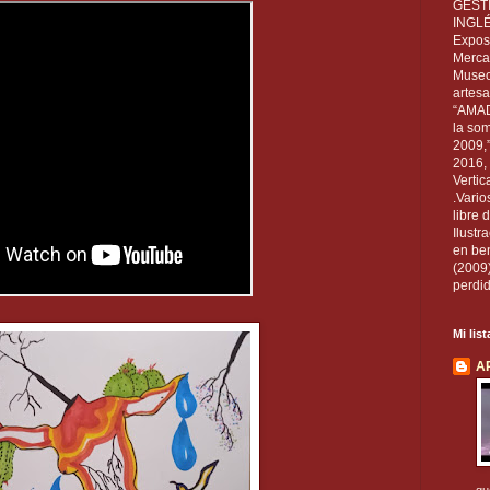
GEST
INGL
Exposi
Mercan
Museo
artesa
“AMAD
la som
2009,
2016, 
Vertic
.Vario
libre 
Ilust
en ben
(2009
perdid
Mi lis
A