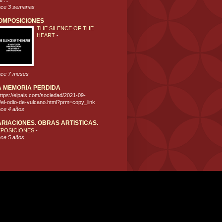
 ...
ce 3 semanas
OMPOSICIONES
THE SILENCE OF THE
HEART
-
ce 7 meses
A MEMORIA PERDIDA
ttps://elpais.com/sociedad/2021-09-
/el-odio-de-vulcano.html?prm=copy_link
ce 4 años
ARIACIONES. OBRAS ARTISTICAS.
XPOSICIONES
-
ce 5 años