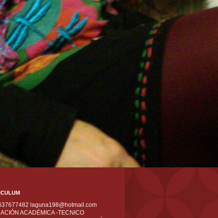
ICULUM
 637677482 laguna198@hotmail.com
ACIÓN ACADÉMICA -TECNICO