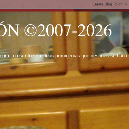
N ©2007-2026
com Lo escrito son ideas primigenias que después se han cor