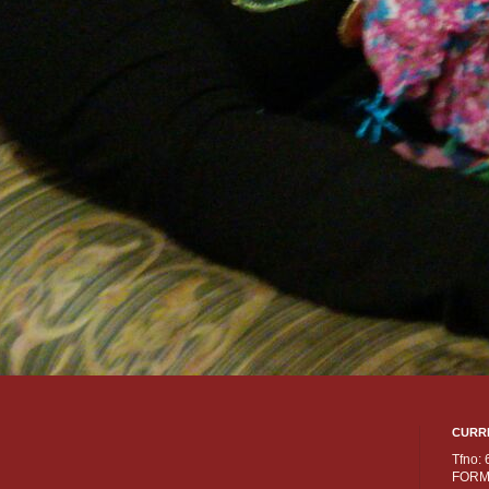
CURR
Tfno:
FORM