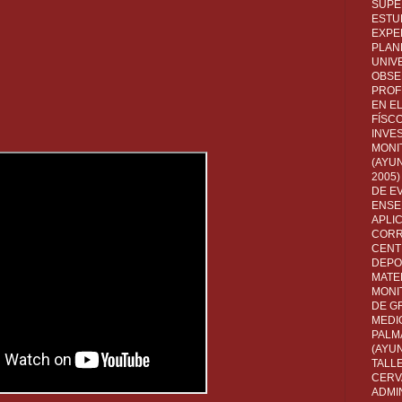
SUPE
ESTUD
EXPE
PLANE
UNIV
OBSE
PROF
EN E
FÍSC
INVES
MONI
(AYUN
2005)
DE E
ENSE
APLI
CORR
CENT
DEPO
MATE
MONI
DE G
MEDI
PALM
(AYU
TALL
CERV
ADMI