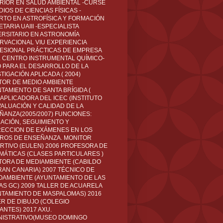
RIOR EN SALUD AMBIENTAL -CURSÉ
IOS DE CIENCIAS FÍSICAS -
RTO EN ASTROFÍSICA Y FORMACIÓN
TARIA UAIII -ESPECIALISTA
ERSITARIO EN ASTRONOMÍA
RVACIONAL VIU EXPERIENCIA
ESIONAL PRÁCTICAS DE EMPRESA
L CENTRO INSTRUMENTAL QUÍMICO-
O PARA EL DESARROLLO DE LA
TIGACIÓN APLICADA ( 2004)
TOR DE MEDIO AMBIENTE
TAMIENTO DE SANTA BRÍGIDA (
 APLICADORA DEL ICEC (INSTITUTO
VALUACIÓN Y CALIDAD DE LA
ÑANZA(2005/2007) FUNCIONES:
CACIÓN, SEGUIMIENTO Y
ECCION DE EXÁMENES EN LOS
ROS DE ENSEÑANZA. MONITOR
RTIVO (EULEN) 2006 PROFESORA DE
MÁTICAS (CLASES PARTICULARES )
TORA DE MEDIAMBIENTE (CABILDO
RAN CANARIA) 2007 TÉCNICO DE
OAMBIENTE (AYUNTAMIENTO DE LAS
AS GC) 2009 TALLER DE ACUARELA
NTAMIENTO DE MASPALOMAS) 2016
ER DE DIBUJO (COLEGIO
ANTES) 2017 AXU.
NISTRATIVO(MUSEO DOMINGO