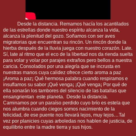
Desde la distancia. Remamos hacía los acantilados
de las estrellas donde nuestro espíritu alcanza la vida,
alcanza la plenitud del gozo. Soñamos con ser aves
migratorias que encuentran su rincón. Un rincón donde la
hierba después de la lluvia juega con nuestro corazón. Late.
Sí, late al ritmo que el eco de la libertad nos da rienda suelta
para volar y volar por parajes extraños pero bellos a nuestra
caricia. Consolados por una alegría que se incrusta en
nuestras manos cuya calidez ofrece cierto aroma a paz
¡Aroma a paz¡ Qué hermosa palabra cuando respiramos e
insuflamos su sabor ¡Qué venga¡ ¡Qué venga¡ Por qué de
ella sonarán los tambores del silencio de las batallas que
ensangrientan este planeta. Desde la distancia.
Caminamos por un paraíso perdido cuyo brío es estela que
nos alumbra cuando ciegos somos nacimiento de la
felicidad, de ese puente nos llevará lejos, muy lejos…Tal
vez por planicies cuyas arboledas nos hablen de justicia, de
equilibrio entre la madre tierra y sus hijos.