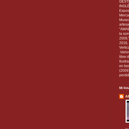
GEST
INGL
Exposi
Mercan
Museo
artesa
“AMAD
la som
2009,
2016, 
Vertic
.Vario
libre 
Ilust
en ben
(2009
perdid
Mi lis
A