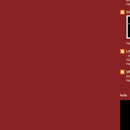
que
Ha
C
Ha
L
-
h
26
Ha
V
E
Ha
hola