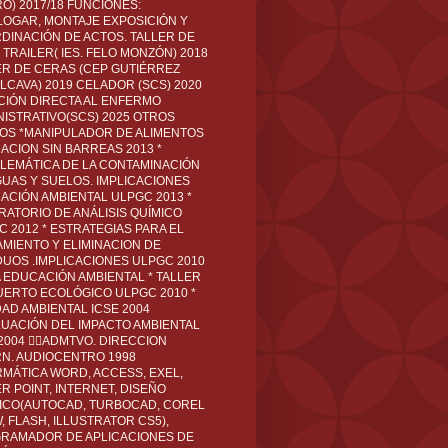
O) 2017/18 FUNCIONES:
LOGAR, MONTAJE EXPOSICIÓN Y
DINACIÓN DE ACTOS. TALLER DE
TRAILER( IES. FELO MONZÓN) 2018
ER DE CERAS (CEP GUTIÉRREZ
LCAVA) 2019 CELADOR (SCS) 2020
CIÓN DIRECTA AL ENFERMO
NISTRATIVO(SCS) 2025 OTROS
LOS *MANIPULADOR DE ALIMENTOS
ACION SIN BARREAS 2013 *
LEMÁTICA DE LA CONTAMINACIÓN
GUAS Y SUELOS. IMPLICACIONES
ACIÓN AMBIENTAL ULPGC 2013 *
RATORIO DE ANÁLISIS QUÍMICO
C 2012 * ESTRATEGIAS PARA EL
AMIENTO Y ELIMINACION DE
DUOS .IMPLICACIONES ULPGC 2010
A EDUCACIÓN AMBIENTAL * TALLER
UERTO ECOLÓGICO ULPGC 2010 *
DAD AMBIENTAL ICSE 2004
LUACIÓN DEL IMPACTO AMBIENTAL
 2004 ADMTVO. DIRECCION
RN. AUDIOCENTRO 1998
RMÁTICA WORD, ACCESS, EXEL,
R POINT, INTERNET, DISEÑO
ICO(AUTOCAD, TURBOCAD, COREL
 FLASH, ILLUSTRATOR CS5),
RAMADOR DE APLICACIONES DE