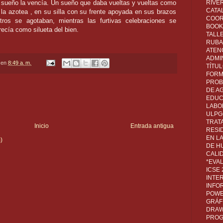
el sueño la vencía. Un sueño que daba vueltas y vueltas como
RIVER
CATA
 la azotea , en su silla con su frente apoyada en sus brazos
COOR
ros se agotaban, mientras las furtivas celebraciones se
BOOK 
ecía como silueta del bien.
TALL
RUBA
ATEN
ADMI
en
8:49 a. m.
TÍTU
FORM
PROB
DE A
EDUC
LABO
ULPG
TRAT
Inicio
Entrada antigua
RESI
EN L
)
DE H
CALI
*EVA
ICSE
INTE
INFO
POWE
GRÁF
DRAW,
PROG