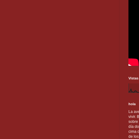
Vistas
hola
La ave
vivir.
sobre
día do
cima d
de lo