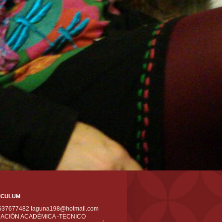
ICULUM
 637677482 laguna198@hotmail.com
ACIÓN ACADÉMICA -TECNICO