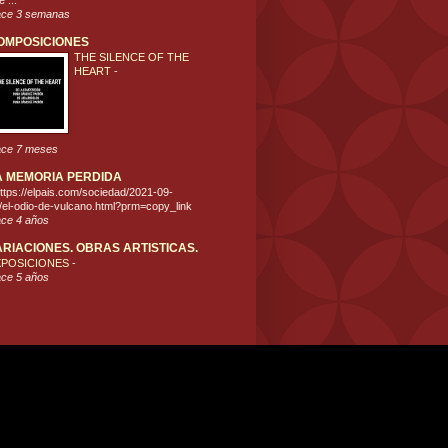
 ...
ce 3 semanas
OMPOSICIONES
THE SILENCE OF THE
HEART
-
ce 7 meses
A MEMORIA PERDIDA
ttps://elpais.com/sociedad/2021-09-
/el-odio-de-vulcano.html?prm=copy_link
ce 4 años
ARIACIONES. OBRAS ARTISTICAS.
XPOSICIONES
-
ce 5 años