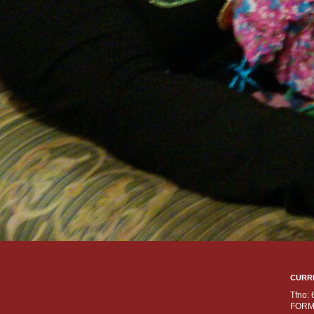
CURR
Tfno:
FORM