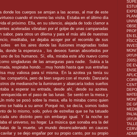
SUPE
ESTUD
EXPE
a donde los cuerpos se arrojan a las aceras, al mar de este
PLANE
virtuoso cuando el invierno las visita. Estaba en el último día
UNIV
ida el próximo. Ella, en su silencio, alejada de todo clamor a
OBSE
entes aceleradas vibraban por el golpe de unas campanadas
PROF
 sabor, para otros un dilema y para el más allá de nuestras
EN E
lencio, meditaba, se dejaba acoger por el recorrido de sus
FÍSC
 soles
en los aires donde las ilusiones imaginadas todas
INVES
a, donde la esperanza , los deseos fueran absorbidos por
MONI
(AYUN
a uno de los humanos. Sí, ella, miraba este año nuevo como
2005)
 como singladuras de las amarguras para nadie.
Subía a la
DE E
jornada, respiraba hondo….muy hondo hasta que sus entrañas
ENSE
risa muy valiosa para sí misma. En la azotea ya tenía su
APLI
las compartiría, pero de bien seguro con el mundo. Danzaría
CORR
astros de medianoche la iluminasen y abarcaría todos sueños
CENT
taba a esperar su entrada, desde ahí, desde su azotea.
DEPO
la enriquecida en el paso de las lunas. Se sentó en la mesa y
MATE
MONI
Un mirlo se posó sobre la mesa, ella lo miraba como quien
DE G
como se habla a su amor. Porqué no, se decía, somos todos
MEDI
to de lo mismo, solo, polvo de estrellas que se ha tatuado
PALM
 cada uno distinto pero sin embargo igual. Y la noche se
(AYU
aba el universo, su hogar. La música que sonaba era la del
TALL
 balas de la muerte, un mundo desencadenado en cauces
CERV
 cavilar y se dejo engañar por su propio canto, por su propio
ADMI