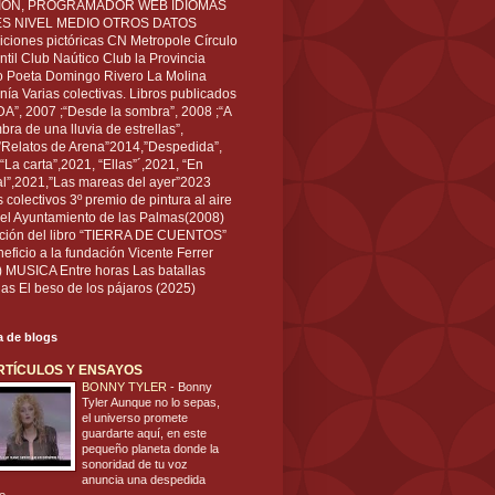
IÓN, PROGRAMADOR WEB IDIOMAS
ÉS NIVEL MEDIO OTROS DATOS
ciones pictóricas CN Metropole Círculo
til Club Naútico Club la Provincia
 Poeta Domingo Rivero La Molina
nía Varias colectivas. Libros publicados
A”, 2007 ;“Desde la sombra”, 2008 ;“A
bra de una lluvia de estrellas”,
”Relatos de Arena”2014,”Despedida”,
“La carta”,2021, “Ellas”´,2021, “En
al”,2021,”Las mareas del ayer”2023
s colectivos 3º premio de pintura al aire
del Ayuntamiento de las Palmas(2008)
ración del libro “TIERRA DE CUENTOS”
eficio a la fundación Vicente Ferrer
) MUSICA Entre horas Las batallas
as El beso de los pájaros (2025)
ta de blogs
RTÍCULOS Y ENSAYOS
BONNY TYLER
-
Bonny
Tyler Aunque no lo sepas,
el universo promete
guardarte aquí, en este
pequeño planeta donde la
sonoridad de tu voz
anuncia una despedida