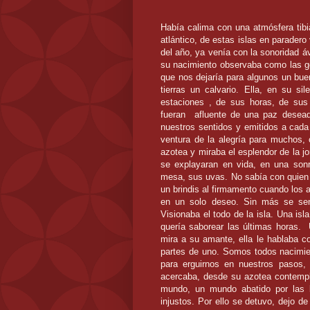
Había calima con una atmósfera tibi
atlántico, de estas islas en paradero 
del año, ya venía con la sonoridad áv
su nacimiento observaba como las g
que nos dejaría para algunos un buen
tierras un calvario. Ella, en su si
estaciones , de sus horas, de sus
fueran
afluente de una paz desead
nuestros sentidos y emitidos a cad
ventura de la alegría para muchos,
azotea y miraba el esplendor de la 
se explayaran en vida, en una son
mesa, sus uvas. No sabía con quien 
un brindis al firmamento cuando los 
en un solo deseo. Sin más se sen
Visionaba el todo de la isla. Una is
quería saborear las últimas horas.
mira a su amante, ella le hablaba 
partes de uno. Somos todos nacimien
para erguirnos en nuestros pasos,
acercaba, desde su azotea contempl
mundo, un mundo abatido por las
injustos. Por ello se detuvo, dejo de