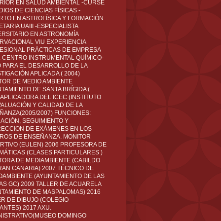
RIOR EN SALUD AMBIENTAL -CURSÉ
IOS DE CIENCIAS FÍSICAS -
RTO EN ASTROFÍSICA Y FORMACIÓN
TARIA UAIII -ESPECIALISTA
ERSITARIO EN ASTRONOMÍA
RVACIONAL VIU EXPERIENCIA
ESIONAL PRÁCTICAS DE EMPRESA
L CENTRO INSTRUMENTAL QUÍMICO-
O PARA EL DESARROLLO DE LA
TIGACIÓN APLICADA ( 2004)
TOR DE MEDIO AMBIENTE
TAMIENTO DE SANTA BRÍGIDA (
 APLICADORA DEL ICEC (INSTITUTO
VALUACIÓN Y CALIDAD DE LA
ÑANZA(2005/2007) FUNCIONES:
CACIÓN, SEGUIMIENTO Y
ECCION DE EXÁMENES EN LOS
ROS DE ENSEÑANZA. MONITOR
RTIVO (EULEN) 2006 PROFESORA DE
MÁTICAS (CLASES PARTICULARES )
TORA DE MEDIAMBIENTE (CABILDO
RAN CANARIA) 2007 TÉCNICO DE
OAMBIENTE (AYUNTAMIENTO DE LAS
AS GC) 2009 TALLER DE ACUARELA
NTAMIENTO DE MASPALOMAS) 2016
ER DE DIBUJO (COLEGIO
ANTES) 2017 AXU.
NISTRATIVO(MUSEO DOMINGO