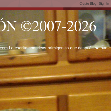
N ©2007-2026
com Lo escrito son ideas primigenias que después se han cor