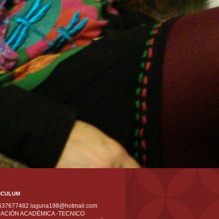
ICULUM
 637677482 laguna198@hotmail.com
ACIÓN ACADÉMICA -TECNICO