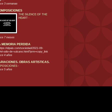
 ...
ce 3 semanas
OMPOSICIONES
THE SILENCE OF THE
HEART
-
ce 7 meses
A MEMORIA PERDIDA
ttps://elpais.com/sociedad/2021-09-
/el-odio-de-vulcano.html?prm=copy_link
ce 4 años
ARIACIONES. OBRAS ARTISTICAS.
XPOSICIONES
-
ce 5 años