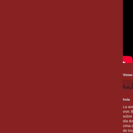
Vistas
hola
La ave
vivir.
sobre
día do
cima d
de lo