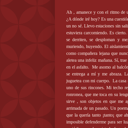
Ah , amanece y con el ritmo de u
¿A dónde iré hoy? Es una cuestió
un no sé. Llevo estaciones sin sal
estuviera carcomiendo. Es cierto. 
se derriten, se desploman y m
muriendo, huyendo. El aislamien
como compañera lejana que nunca 
aletea una infeliz mañana. Sí, trae
en el asfalto.
Me asomo al balcón 
se entrega a mí y me abraza. La
juguetea con mi cuerpo.
La casa 
uno de sus rincones. Mi techo re
ronronea, que me toca en su leng
sirve , son objetos en que me 
arrimada de un pasado. Un poema
que la quería tanto ¡tanto¡ que 
imposible defenderme para ser lu