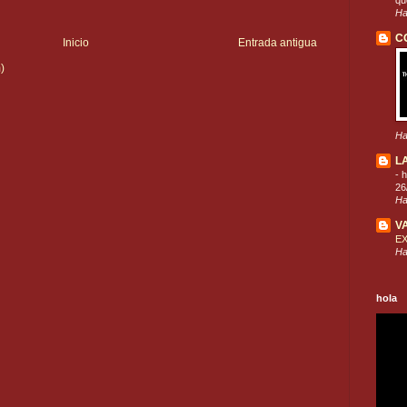
que
Ha
C
Inicio
Entrada antigua
)
Ha
L
-
h
26
Ha
V
E
Ha
hola