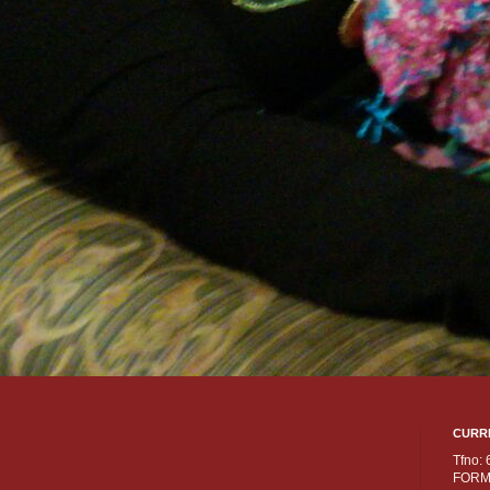
CURR
Tfno:
FORM