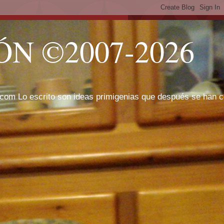
N ©2007-2026
com Lo escrito son ideas primigenias que después se han cor