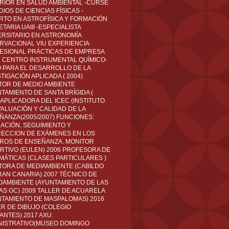
RIOR EN SALUD AMBIENTAL -CURSÉ
IOS DE CIENCIAS FÍSICAS -
RTO EN ASTROFÍSICA Y FORMACIÓN
TARIA UAIII -ESPECIALISTA
ERSITARIO EN ASTRONOMÍA
RVACIONAL VIU EXPERIENCIA
ESIONAL PRÁCTICAS DE EMPRESA
L CENTRO INSTRUMENTAL QUÍMICO-
O PARA EL DESARROLLO DE LA
TIGACIÓN APLICADA ( 2004)
TOR DE MEDIO AMBIENTE
TAMIENTO DE SANTA BRÍGIDA (
 APLICADORA DEL ICEC (INSTITUTO
VALUACIÓN Y CALIDAD DE LA
ÑANZA(2005/2007) FUNCIONES:
CACIÓN, SEGUIMIENTO Y
ECCION DE EXÁMENES EN LOS
ROS DE ENSEÑANZA. MONITOR
RTIVO (EULEN) 2006 PROFESORA DE
MÁTICAS (CLASES PARTICULARES )
TORA DE MEDIAMBIENTE (CABILDO
RAN CANARIA) 2007 TÉCNICO DE
OAMBIENTE (AYUNTAMIENTO DE LAS
AS GC) 2009 TALLER DE ACUARELA
NTAMIENTO DE MASPALOMAS) 2016
ER DE DIBUJO (COLEGIO
ANTES) 2017 AXU.
NISTRATIVO(MUSEO DOMINGO