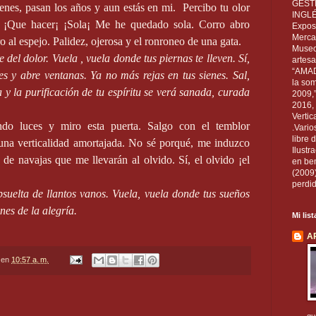
GEST
enes, pasan los años y aun estás en mi.
Percibo tu olor
INGL
¡ ¡Que hacer¡ ¡Sola¡ Me he quedado sola. Corro abro
Exposi
Mercan
 al espejo. Palidez, ojerosa y el ronroneo de una gata.
Museo
e del dolor. Vuela , vuela donde tus piernas te lleven. Sí,
artesa
“AMAD
es y abre ventanas. Ya no más rejas en tus sienes. Sal,
la som
ta y la purificación de tu espíritu se verá sanada, curada
2009,
2016, 
Vertic
ndo luces y miro esta puerta. Salgo con el temblor
.Vario
libre 
 una verticalidad amortajada. No sé porqué, me induzco
Ilust
ia de navajas que me llevarán al olvido. Sí, el olvido ¡el
en ben
(2009
perdid
absuelta de llantos vanos. Vuela, vuela donde tus sueños
nes de la alegría.
Mi lis
A
en
10:57 a. m.