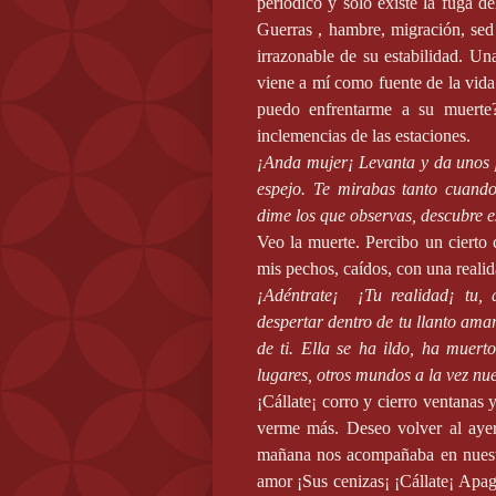
periódico y solo existe la fuga de
Guerras , hambre, migración, sed 
irrazonable de su estabilidad. Un
viene a mí como fuente de la vid
puedo enfrentarme a su muerte
inclemencias de las estaciones.
¡Anda mujer¡ Levanta y da unos p
espejo. Te mirabas tanto cuand
dime los que observas, descubre e
Veo la muerte. Percibo un cierto 
mis pechos, caídos, con una reali
¡Adéntrate¡
¡Tu realidad¡ tu,
despertar dentro de tu llanto ama
de ti. Ella se ha ildo, ha muert
lugares, otros mundos a la vez nue
¡Cállate¡ corro y cierro ventanas 
verme más. Deseo volver al ayer 
mañana nos acompañaba en nuestro
amor ¡Sus cenizas¡ ¡Cállate¡ Apago