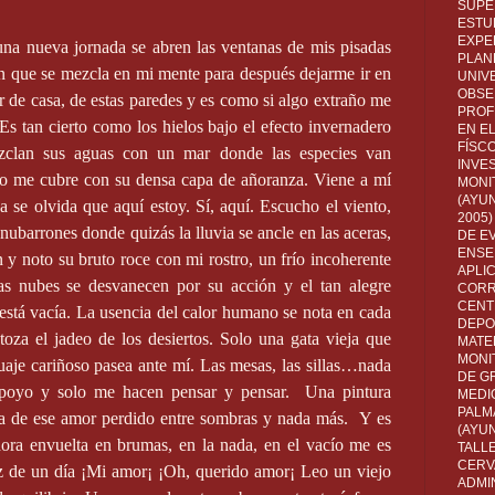
SUPE
ESTUD
EXPE
na nueva jornada se abren las ventanas de mis pisadas
PLANE
n que se mezcla en mi mente para después dejarme ir en
UNIV
OBSE
ir de casa, de estas paredes y es como si algo extraño me
PROF
Es tan cierto como los hielos bajo el efecto invernadero
EN E
FÍSC
ezclan sus aguas con un mar donde las especies van
INVES
to me cubre con su densa capa de añoranza. Viene a mí
MONI
(AYUN
se olvida que aquí estoy. Sí, aquí. Escucho el viento,
2005)
 nubarrones donde quizás la lluvia se ancle en las aceras,
DE E
ENSE
y noto su bruto roce con mi rostro, un frío incoherente
APLI
s nubes se desvanecen por su acción y el tan alegre
CORR
CENT
está vacía. La usencia del calor humano se nota en cada
DEPO
toza el jadeo de los desiertos. Solo una gata vieja que
MATE
MONI
uaje cariñoso pasea ante mí. Las mesas, las sillas…nada
DE G
apoyo y solo me hacen pensar y pensar.
Una pintura
MEDI
PALM
 de ese amor perdido entre sombras y nada más.
Y es
(AYU
ahora envuelta en brumas, en la nada, en el vacío me es
TALL
CERV
z de un día ¡Mi amor¡ ¡Oh, querido amor¡ Leo un viejo
ADMI