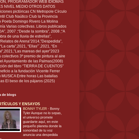
IÓN, PROGRAMADOR WEB IDIOMAS
ÉS NIVEL MEDIO OTROS DATOS
ciones pictóricas CN Metropole Círculo
til Club Naútico Club la Provincia
 Poeta Domingo Rivero La Molina
nía Varias colectivas. Libros publicados
A”, 2007 ;“Desde la sombra”, 2008 ;“A
bra de una lluvia de estrellas”,
”Relatos de Arena”2014,”Despedida”,
“La carta”,2021, “Ellas”´,2021, “En
al”,2021,”Las mareas del ayer”2023
s colectivos 3º premio de pintura al aire
del Ayuntamiento de las Palmas(2008)
ración del libro “TIERRA DE CUENTOS”
eficio a la fundación Vicente Ferrer
) MUSICA Entre horas Las batallas
as El beso de los pájaros (2025)
ta de blogs
RTÍCULOS Y ENSAYOS
BONNY TYLER
-
Bonny
Tyler Aunque no lo sepas,
el universo promete
guardarte aquí, en este
pequeño planeta donde la
sonoridad de tu voz
anuncia una despedida