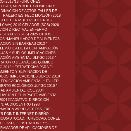
O) 2017/18 FUNCIONES:
LOGAR, MONTAJE EXPOSICIÓN Y
DINACIÓN DE ACTOS. TALLER DE
TRAILER( IES. FELO MONZÓN) 2018
ER DE CERAS (CEP GUTIÉRREZ
LCAVA) 2019 CELADOR (SCS) 2020
CIÓN DIRECTA AL ENFERMO
NISTRATIVO(SCS) 2025 OTROS
LOS *MANIPULADOR DE ALIMENTOS
ACION SIN BARREAS 2013 *
LEMÁTICA DE LA CONTAMINACIÓN
GUAS Y SUELOS. IMPLICACIONES
ACIÓN AMBIENTAL ULPGC 2013 *
RATORIO DE ANÁLISIS QUÍMICO
C 2012 * ESTRATEGIAS PARA EL
AMIENTO Y ELIMINACION DE
DUOS .IMPLICACIONES ULPGC 2010
A EDUCACIÓN AMBIENTAL * TALLER
UERTO ECOLÓGICO ULPGC 2010 *
DAD AMBIENTAL ICSE 2004
LUACIÓN DEL IMPACTO AMBIENTAL
 2004 ADMTVO. DIRECCION
RN. AUDIOCENTRO 1998
RMÁTICA WORD, ACCESS, EXEL,
R POINT, INTERNET, DISEÑO
ICO(AUTOCAD, TURBOCAD, COREL
 FLASH, ILLUSTRATOR CS5),
RAMADOR DE APLICACIONES DE