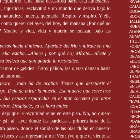
l equilibrio. Una masa desastrosa barre esta atmósferas.
RIVER
CATA
, injusticias, esclavitud y un mundo que deriva bajo lo
COOR
a naturaleza muerta, quemada. Respiro y respiro. Y ella
BOOK 
TALL
a como querer del ayer, del hoy, del mañana ¿Por qué no
RUBA
? Muerte y vida, vida y muerte se enlazan bajo las
ATEN
ADMI
TÍTU
asos hacia ti misma. Apártate del frío y mirate en uno
FORM
PROB
o ella estaba….Ahora ¡ por qué no¡ Mírate…mírate y
DE A
sa belleza que aun guarda tu reconditez.
EDUC
LABO
clamor de gelidez. Estoy pálida, las ojeras danzan hasta
ULPG
dad anormal.
TRAT
RESI
 ahora , todo ha de acabar. Tienes que descubrir el
EN L
rgo. Deja de mirar la muerta. Esa muerte que corre tras
DE H
CALI
o. Sus cenizas esparcidas en el mar corretea por otros
*EVA
stros. Despídete, ya es hora mujer.
ICSE
INTE
y dejo que la oscuridad reine en este piso. No, no quiero
INFO
¡si¡ al
ayer donde las pardelas a primera hora de la
POWE
GRÁF
 paseo, donde el sonido de las olas fluían en nuestro
DRAW,
 luces y así regresará a mí ¡Ven¡ ¡Ven¡ que el viento se
PROG