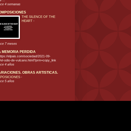
 ...
ce 4 semanas
OMPOSICIONES
THE SILENCE OF THE
HEART
-
ce 7 meses
A MEMORIA PERDIDA
ttps://elpais.com/sociedad/2021-09-
/el-odio-de-vulcano.html?prm=copy_link
ce 4 años
ARIACIONES. OBRAS ARTISTICAS.
XPOSICIONES
-
ce 5 años