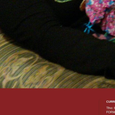
CURR
Tfno:
FORM