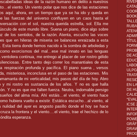
descabelladas ideas de la razón humano en delito a nuestros
RIVER
CATA
o…el viento. Un viento polar que nos dice de las estaciones
COOR
os aquí, ahora, en un tiempo que ya se ha ido y queda en
BOOK 
e las fuerzas del universo confluyen en un caos hasta el
TALL
versación con el sol, nuestra querida estrella, sol. Ella me
RUBA
núsculo de este mundo libre. Suena un piano, dice algo sobre
ATEN
luz de los sentidos, de la razón. Atenta, escucho las voces
ADMI
tes que en hileras de miseria se balancea enraizada a esta
TÍTU
ie. Esta tierra donde hemos nacido a la sombra de arboledas y
FORM
PROB
como exorcismos del mal…ese mal innato en las lenguas
DE A
ventolera continua, me entrego al placer de ser rostro gélido
EDUC
ilenciosas. Entre tanto dejo correr los manantiales de esta
LABO
a respiración profunda y pacífica. El piano suena , versos
ULPG
da, misteriosa, inconclusa en el paso de las estaciones. Mis
TRAT
 amamanta de mi verticalidad, mis pasos del día de hoy. Abro
RESI
jo y mi rostro es sustancia de los años. Y no es que halla
EN L
ón. Y no es que me falten fuerza. Neutra, indomable persigo
DE H
CALI
ueños del alma mía. Ahí estáis…el viento, el viento hace
*EVA
omo hubiera vuelto a existir. Estática escucho…al viento, al
ICSE
a nulidad del ayer es angosto pasillo donde el hoy se hace
INTE
cruza la frontera y el viento….el viento, trae el hechizo de lo
INFO
ecóndita esperanza.
POWE
GRÁF
DRAW,
PROG