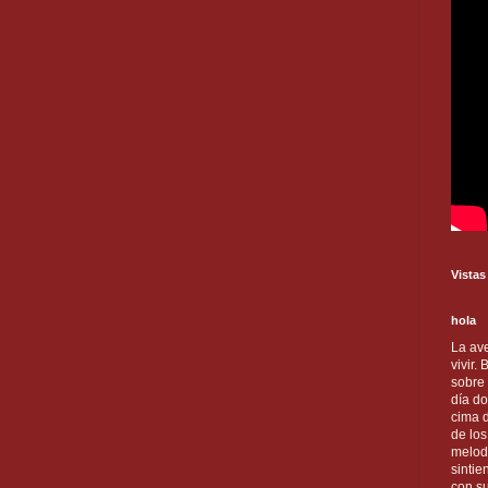
Vistas
hola
La ave
vivir.
sobre
día do
cima d
de lo
melod
sintie
con s