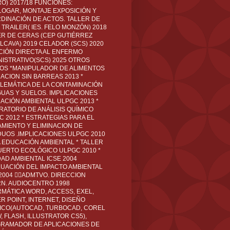
O) 2017/18 FUNCIONES:
LOGAR, MONTAJE EXPOSICIÓN Y
DINACIÓN DE ACTOS. TALLER DE
TRAILER( IES. FELO MONZÓN) 2018
ER DE CERAS (CEP GUTIÉRREZ
LCAVA) 2019 CELADOR (SCS) 2020
CIÓN DIRECTA AL ENFERMO
NISTRATIVO(SCS) 2025 OTROS
LOS *MANIPULADOR DE ALIMENTOS
ACION SIN BARREAS 2013 *
LEMÁTICA DE LA CONTAMINACIÓN
GUAS Y SUELOS. IMPLICACIONES
ACIÓN AMBIENTAL ULPGC 2013 *
RATORIO DE ANÁLISIS QUÍMICO
C 2012 * ESTRATEGIAS PARA EL
AMIENTO Y ELIMINACION DE
DUOS .IMPLICACIONES ULPGC 2010
A EDUCACIÓN AMBIENTAL * TALLER
UERTO ECOLÓGICO ULPGC 2010 *
DAD AMBIENTAL ICSE 2004
LUACIÓN DEL IMPACTO AMBIENTAL
 2004 ADMTVO. DIRECCION
RN. AUDIOCENTRO 1998
RMÁTICA WORD, ACCESS, EXEL,
R POINT, INTERNET, DISEÑO
ICO(AUTOCAD, TURBOCAD, COREL
 FLASH, ILLUSTRATOR CS5),
RAMADOR DE APLICACIONES DE