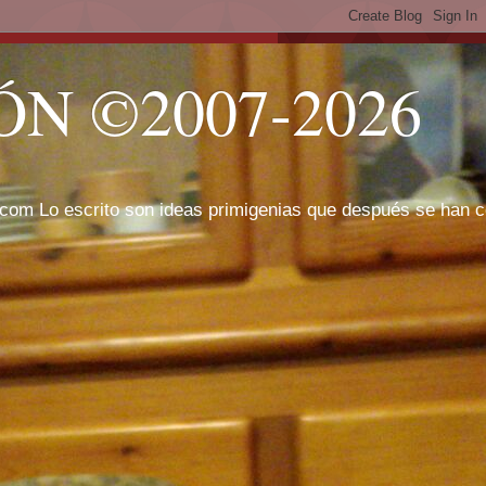
N ©2007-2026
com Lo escrito son ideas primigenias que después se han cor