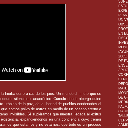
SUPE
ESTUD
EXPE
PLANE
UNIV
OBSE
PROF
EN E
FÍSC
INVES
MONI
(AYUN
2005)
DE E
ENSE
APLI
CORR
CENT
DEPO
MATE
MONI
e la hierba corre a ras de los pies. Un mundo diminuto que se
DE G
oscuro, silencioso, anacrónico. Cúmulo donde alberga quien
MEDI
to utópico de la paz, de la libertad de pueblos condenados al
PALM
s que somos polvo de astros en medio de un océano eterno e
(AYU
teras invisibles. Si supiéramos que nuestra llegada al exitus
TALL
 existencia, expandiéndonos en una conciencia cuyo tremor
CERV
piéramos que estamos y no estamos, que todo es un proceso
ADMI