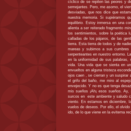
cíclico de se repiten las peores y 
semejantes. Pero, me asomo, el vient
desviadas, que nos dice que estam
nuestra memoria. Si supiéramos qu
equilibrio. Estoy inmersa en una con
alienta a ser reiterado fragmento mi
los sentimientos, sobre la poética 
calladas de los pájaros, de las gen
tierra. Esta tierra de todos y de nad
mareas y subimos a sus cumbres 
serpenteantes en nuestro entorno. La 
en la uniformidad de sus palabras, s
vida. Una vida que se sienta en un
envueltos en alguna tristeza escondi
ojos caen , se cierran y un suspirar
el grifo del baño, me miro al espe
envejecido. Y no es que tenga desaz
mis sueños ¡Ah¡ esos sueños. Ay, s
surcos en
este ambiente y saludo c
viento. En estamos en diciembre, l
vuelos de deseos. Por ello, el olvido 
ido, de lo que viene en la eviterna r