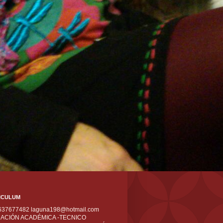
ICULUM
 637677482 laguna198@hotmail.com
ACIÓN ACADÉMICA -TECNICO