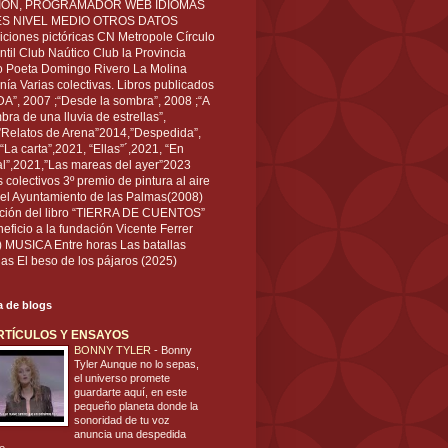
IÓN, PROGRAMADOR WEB IDIOMAS
ÉS NIVEL MEDIO OTROS DATOS
ciones pictóricas CN Metropole Círculo
til Club Naútico Club la Provincia
 Poeta Domingo Rivero La Molina
nía Varias colectivas. Libros publicados
A”, 2007 ;“Desde la sombra”, 2008 ;“A
bra de una lluvia de estrellas”,
”Relatos de Arena”2014,”Despedida”,
“La carta”,2021, “Ellas”´,2021, “En
al”,2021,”Las mareas del ayer”2023
s colectivos 3º premio de pintura al aire
del Ayuntamiento de las Palmas(2008)
ración del libro “TIERRA DE CUENTOS”
eficio a la fundación Vicente Ferrer
) MUSICA Entre horas Las batallas
as El beso de los pájaros (2025)
ta de blogs
RTÍCULOS Y ENSAYOS
BONNY TYLER
-
Bonny
Tyler Aunque no lo sepas,
el universo promete
guardarte aquí, en este
pequeño planeta donde la
sonoridad de tu voz
anuncia una despedida