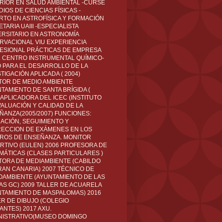
RIOR EN SALUD AMBIENTAL -CURSÉ
IOS DE CIENCIAS FÍSICAS -
RTO EN ASTROFÍSICA Y FORMACIÓN
TARIA UAIII -ESPECIALISTA
ERSITARIO EN ASTRONOMÍA
RVACIONAL VIU EXPERIENCIA
ESIONAL PRÁCTICAS DE EMPRESA
L CENTRO INSTRUMENTAL QUÍMICO-
O PARA EL DESARROLLO DE LA
TIGACIÓN APLICADA ( 2004)
TOR DE MEDIO AMBIENTE
TAMIENTO DE SANTA BRÍGIDA (
 APLICADORA DEL ICEC (INSTITUTO
VALUACIÓN Y CALIDAD DE LA
ÑANZA(2005/2007) FUNCIONES:
CACIÓN, SEGUIMIENTO Y
ECCION DE EXÁMENES EN LOS
ROS DE ENSEÑANZA. MONITOR
RTIVO (EULEN) 2006 PROFESORA DE
MÁTICAS (CLASES PARTICULARES )
TORA DE MEDIAMBIENTE (CABILDO
RAN CANARIA) 2007 TÉCNICO DE
OAMBIENTE (AYUNTAMIENTO DE LAS
AS GC) 2009 TALLER DE ACUARELA
NTAMIENTO DE MASPALOMAS) 2016
ER DE DIBUJO (COLEGIO
ANTES) 2017 AXU.
NISTRATIVO(MUSEO DOMINGO