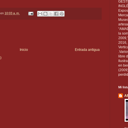
GEST
INGL
Exposi
en
10:03 a. m.
Mercan
Museo
artesa
“AMAD
la som
2009,
2016, 
Vertic
Inicio
Entrada antigua
.Vario
libre 
)
Ilust
en ben
(2009
perdid
Mi lis
A