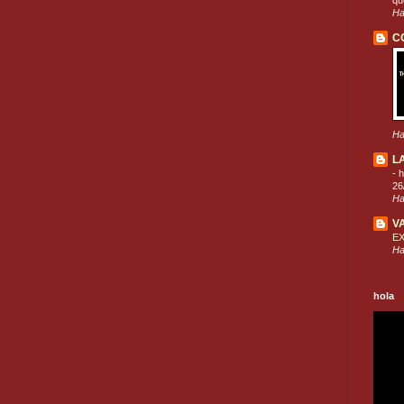
que
Ha
C
Ha
L
-
h
26
Ha
V
E
Ha
hola