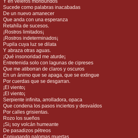
Y en veleros moribundos
Sucede como palabras inacabadas
De un nuevo amanecer
Que anda con una esperanza
Retahíla de sucesos.
¡Rostros limitados¡
¡Rostros indeterminados¡
Pupila cuya luz se dilata
Y abraza otras aguas.
¡Qué insonoridad me aturde¡
Entretenida solo con lagunas de cipreses
Que me atiborran de claros y oscuros
En un ánimo que se apaga, que se extingue
Por cuerdas que se desgarran.
¡El viento¡
¡El viento¡
Serpiente infinita, arrolladora, opaca
Que condena los pasos inciertos y desvaídos
Por calles grisientas.
Rozo los sueños
¡Si¡ soy volcán humeante
De pasadizos pétreos
Conjugando palomas muertas