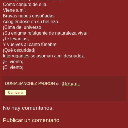
Como conjuro de ella.
Viene a mí,
Bravas nubes ensoñadas
Acogiéndose en su belleza
¡Cima del universo¡
¡Su enigma refulgente de naturaleza viva¡
¡Te levantas¡
Y vuelves al canto fúnebre
¡Qué oscuridad¡
Interrogantes se asoman a mi desnudez.
¡El viento¡
¡El viento¡
DUNIA SANCHEZ PADRON
en
3:59 p. m.
Compartir
No hay comentarios:
Publicar un comentario