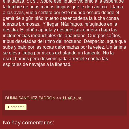
ella danza. Si, si…sobre ese liquido violento a la espera de
la lumbre de unas manos limpias que le den ánimo. Llama
a las aves, vuelo certero por este mundo oscuro donde el
gemir de algún niño muerto desencadena la lucha contra
fuerzas brumosas. Y llegan Náufragos, refugiados en la
desidia. El otoño aprieta y después ascenderán bajo las
inclemencias irreductibles del abandono. Cuerpos caídos,
tribus desviadas del ritmo del nocturno. Despacito, agua que
sube y bajo por las rocas deformadas por la vejez. Un ánima
se eleva, trepa por riscos exhalando un lamento. No la
escuchamos pero desvencijada arremete contra las
espirales de navajas a la libertad.
DUNIA SANCHEZ PADRON
en
11:40 a. m.
Compartir
No hay comentarios: