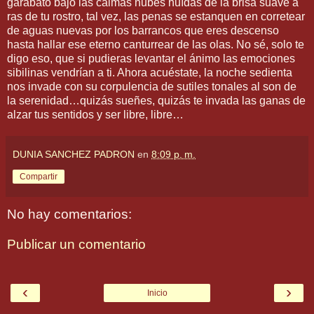
garabato bajo las calmas nubes huídas de la brisa suave a
ras de tu rostro, tal vez, las penas se estanquen en corretear
de aguas nuevas por los barrancos que eres descenso
hasta hallar ese eterno canturrear de las olas. No sé, solo te
digo eso, que si pudieras levantar el ánimo las emociones
sibilinas vendrían a ti. Ahora acuéstate, la noche sedienta
nos invade con su corpulencia de sutiles tonales al son de
la serenidad…quizás sueñes, quizás te invada las ganas de
alzar tus sentidos y ser libre, libre…
DUNIA SANCHEZ PADRON
en
8:09 p. m.
Compartir
No hay comentarios:
Publicar un comentario
‹
›
Inicio