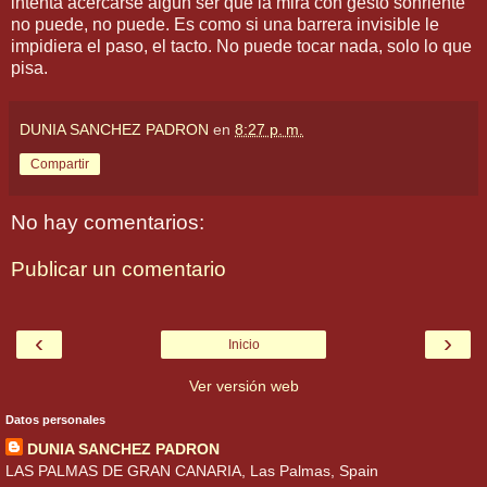
intenta acercarse algún ser que la mira con gesto sonriente
no puede, no puede. Es como si una barrera invisible le
impidiera el paso, el tacto. No puede tocar nada, solo lo que
pisa.
DUNIA SANCHEZ PADRON
en
8:27 p. m.
Compartir
No hay comentarios:
Publicar un comentario
‹
›
Inicio
Ver versión web
Datos personales
DUNIA SANCHEZ PADRON
LAS PALMAS DE GRAN CANARIA, Las Palmas, Spain