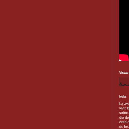
Vistas
hola
La ave
vivir.
sobre
día do
cima d
de lo