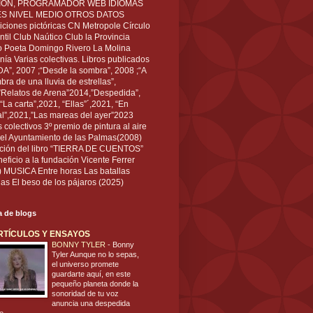
IÓN, PROGRAMADOR WEB IDIOMAS
ÉS NIVEL MEDIO OTROS DATOS
ciones pictóricas CN Metropole Círculo
til Club Naútico Club la Provincia
 Poeta Domingo Rivero La Molina
nía Varias colectivas. Libros publicados
A”, 2007 ;“Desde la sombra”, 2008 ;“A
bra de una lluvia de estrellas”,
”Relatos de Arena”2014,”Despedida”,
“La carta”,2021, “Ellas”´,2021, “En
al”,2021,”Las mareas del ayer”2023
s colectivos 3º premio de pintura al aire
del Ayuntamiento de las Palmas(2008)
ración del libro “TIERRA DE CUENTOS”
eficio a la fundación Vicente Ferrer
) MUSICA Entre horas Las batallas
as El beso de los pájaros (2025)
ta de blogs
RTÍCULOS Y ENSAYOS
BONNY TYLER
-
Bonny
Tyler Aunque no lo sepas,
el universo promete
guardarte aquí, en este
pequeño planeta donde la
sonoridad de tu voz
anuncia una despedida