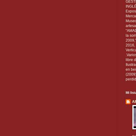
GEST
INGL
Exposi
Mercan
Museo
artesa
“AMAD
la som
2009,
2016, 
Vertic
.Vario
libre 
Ilust
en ben
(2009
perdid
Mi lis
A