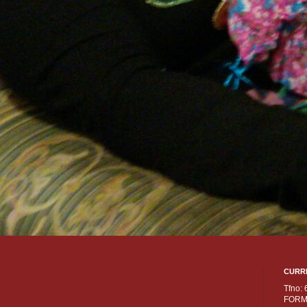
CURR
Tfno:
FORM