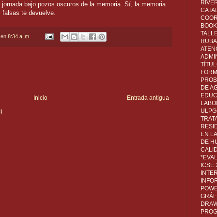
RIVER
 jornada bajo pozos oscuros de la memoria. Sí, la memoria.
CATA
 falsas te devuelve.
COOR
BOOK 
TALL
en
8:34 a. m.
RUBA
ATEN
ADMI
TÍTU
FORM
PROB
DE A
EDUC
Inicio
Entrada antigua
LABO
ULPG
)
TRAT
RESI
EN L
DE H
CALI
*EVA
ICSE
INTE
INFO
POWE
GRÁF
DRAW,
PROG