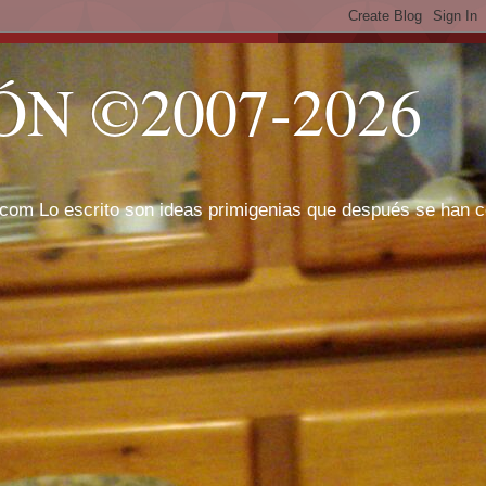
N ©2007-2026
com Lo escrito son ideas primigenias que después se han cor