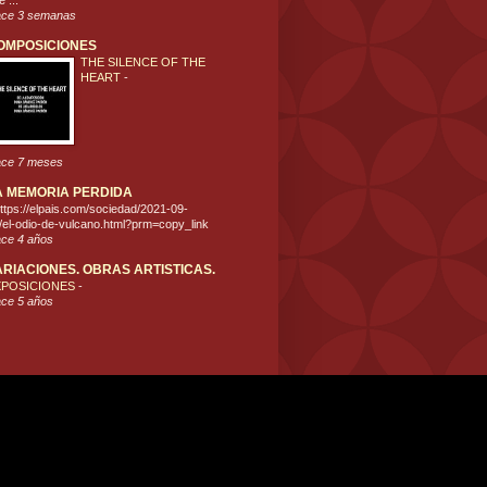
 ...
ce 3 semanas
OMPOSICIONES
THE SILENCE OF THE
HEART
-
ce 7 meses
A MEMORIA PERDIDA
ttps://elpais.com/sociedad/2021-09-
/el-odio-de-vulcano.html?prm=copy_link
ce 4 años
ARIACIONES. OBRAS ARTISTICAS.
XPOSICIONES
-
ce 5 años