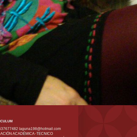
ICULUM
 637677482 laguna198@hotmail.com
ACIÓN ACADÉMICA -TECNICO