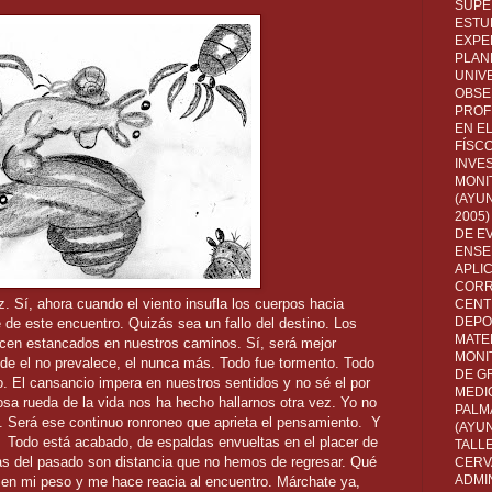
SUPE
ESTUD
EXPE
PLANE
UNIV
OBSE
PROF
EN E
FÍSC
INVES
MONI
(AYUN
2005)
DE E
ENSE
APLI
CORR
 Sí, ahora cuando el viento insufla los cuerpos hacia
CENT
DEPO
é de este encuentro. Quizás sea un fallo del destino. Los
MATE
cen estancados en nuestros caminos. Sí, será mejor
MONI
nde el no prevalece, el nunca más. Todo fue tormento. Todo
DE G
o. El cansancio impera en nuestros sentidos y no sé el por
MEDI
a rueda de la vida nos ha hecho hallarnos otra vez. Yo no
PALM
. Será ese continuo ronroneo que aprieta el pensamiento. Y
(AYU
 Todo está acabado, de espaldas envueltas en el placer de
TALL
bas del pasado son distancia que no hemos de regresar. Qué
CERV
ADMI
a en mi peso y me hace reacia al encuentro. Márchate ya,