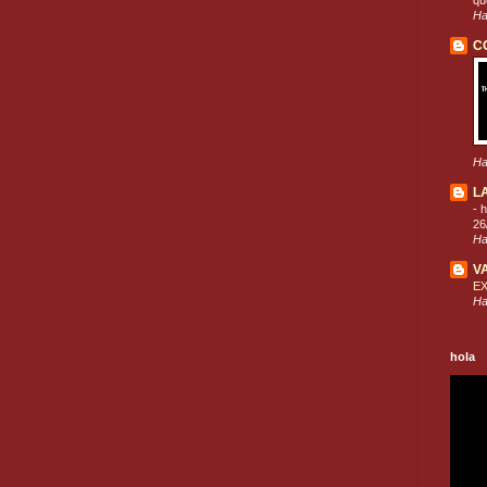
que
Ha
C
Ha
L
-
h
26
Ha
V
E
Ha
hola