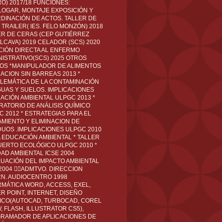
O) 2017/18 FUNCIONES:
LOGAR, MONTAJE EXPOSICIÓN Y
DINACIÓN DE ACTOS. TALLER DE
TRAILER( IES. FELO MONZÓN) 2018
ER DE CERAS (CEP GUTIÉRREZ
LCAVA) 2019 CELADOR (SCS) 2020
CIÓN DIRECTA AL ENFERMO
NISTRATIVO(SCS) 2025 OTROS
LOS *MANIPULADOR DE ALIMENTOS
ACION SIN BARREAS 2013 *
LEMÁTICA DE LA CONTAMINACIÓN
GUAS Y SUELOS. IMPLICACIONES
ACIÓN AMBIENTAL ULPGC 2013 *
RATORIO DE ANÁLISIS QUÍMICO
C 2012 * ESTRATEGIAS PARA EL
AMIENTO Y ELIMINACION DE
DUOS .IMPLICACIONES ULPGC 2010
A EDUCACIÓN AMBIENTAL * TALLER
UERTO ECOLÓGICO ULPGC 2010 *
DAD AMBIENTAL ICSE 2004
LUACIÓN DEL IMPACTO AMBIENTAL
 2004 ADMTVO. DIRECCION
RN. AUDIOCENTRO 1998
RMÁTICA WORD, ACCESS, EXEL,
R POINT, INTERNET, DISEÑO
ICO(AUTOCAD, TURBOCAD, COREL
 FLASH, ILLUSTRATOR CS5),
RAMADOR DE APLICACIONES DE