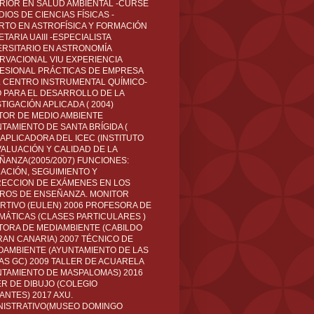
RIOR EN SALUD AMBIENTAL -CURSÉ
IOS DE CIENCIAS FÍSICAS -
RTO EN ASTROFÍSICA Y FORMACIÓN
TARIA UAIII -ESPECIALISTA
ERSITARIO EN ASTRONOMÍA
RVACIONAL VIU EXPERIENCIA
ESIONAL PRÁCTICAS DE EMPRESA
L CENTRO INSTRUMENTAL QUÍMICO-
O PARA EL DESARROLLO DE LA
TIGACIÓN APLICADA ( 2004)
TOR DE MEDIO AMBIENTE
TAMIENTO DE SANTA BRÍGIDA (
 APLICADORA DEL ICEC (INSTITUTO
VALUACIÓN Y CALIDAD DE LA
ÑANZA(2005/2007) FUNCIONES:
CACIÓN, SEGUIMIENTO Y
ECCION DE EXÁMENES EN LOS
ROS DE ENSEÑANZA. MONITOR
RTIVO (EULEN) 2006 PROFESORA DE
MÁTICAS (CLASES PARTICULARES )
TORA DE MEDIAMBIENTE (CABILDO
RAN CANARIA) 2007 TÉCNICO DE
OAMBIENTE (AYUNTAMIENTO DE LAS
AS GC) 2009 TALLER DE ACUARELA
NTAMIENTO DE MASPALOMAS) 2016
ER DE DIBUJO (COLEGIO
ANTES) 2017 AXU.
NISTRATIVO(MUSEO DOMINGO