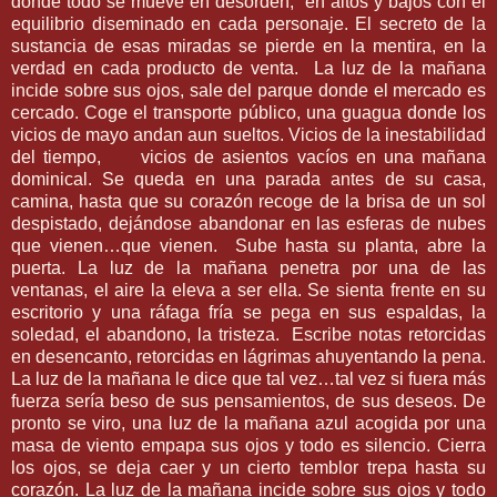
donde todo se mueve en desorden,
en altos y bajos con el
equilibrio diseminado en cada personaje. El secreto de la
sustancia de esas miradas se pierde en la mentira, en la
verdad en cada producto de venta.
La luz de la mañana
incide sobre sus ojos, sale del parque donde el mercado es
cercado. Coge el transporte público, una guagua donde los
vicios de mayo andan aun sueltos. Vicios de la inestabilidad
del tiempo,
vicios de asientos vacíos en una mañana
dominical. Se queda en una parada antes de su casa,
camina, hasta que su corazón recoge de la brisa de un sol
despistado, dejándose abandonar en las esferas de nubes
que vienen…que vienen.
Sube hasta su planta, abre la
puerta. La luz de la mañana penetra por una de las
ventanas, el aire la eleva a ser ella. Se sienta frente en su
escritorio y una ráfaga fría se pega en sus espaldas, la
soledad, el abandono, la tristeza.
Escribe notas retorcidas
en desencanto, retorcidas en lágrimas ahuyentando la pena.
La luz de la mañana le dice que tal vez…tal vez si fuera más
fuerza sería beso de sus pensamientos, de sus deseos. De
pronto se viro, una luz de la mañana azul acogida por una
masa de viento empapa sus ojos y todo es silencio. Cierra
los ojos, se deja caer y un cierto temblor trepa hasta su
corazón. La luz de la mañana incide sobre sus ojos y todo