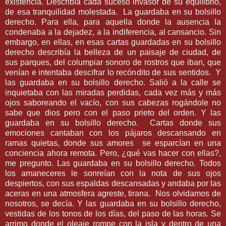
existencia. Describía cada suceso invasor de su equilibrio,
de esa tranquilidad molestada.
La guardaba en su bolsillo
derecho. Para ella, para aquella donde la ausencia la
condenaba a la dejadez, a la indiferencia, al cansancio. Sin
embargo, en ellas, en esas cartas guardadas en su bolsillo
derecho describía la belleza de un paisaje de ciudad, de
sus parques, del columpiar sonoro de rostros que iban, que
venían e intentaba descifrar lo recóndito de sus sentidos.
Y
las guardaba en su bolsillo derecho. Salió a la calle se
inquietaba con las miradas perdidas, cada vez más y más
ojos saboreando el vacío, con sus cabezas rogándole no
sabe que dios pero con el paso prieto del orden. Y las
guardaba en su bolsillo derecho.
Cartas donde sus
emociones cantaban con los pájaros descansando en
ramas quietas, donde sus amores
se esparcían en una
conciencia ahora remota. Pero, ¿qué vas hacer con ellas?,
me pregunto. Las guardaba en su bolsillo derecho. Todos
los amaneceres le sonreían con la nota de sus ojos
despiertos, con sus espaldas descansadas y andaba por las
aceras en una atmosfera agreste, tirana.
Nos olvidamos de
nosotros, se decía. Y las guardaba en su bolsillo derecho,
vestidas de los tonos de los días, del paso de las horas. Se
arrimo donde el oleaje rompe con la isla y dentro de una