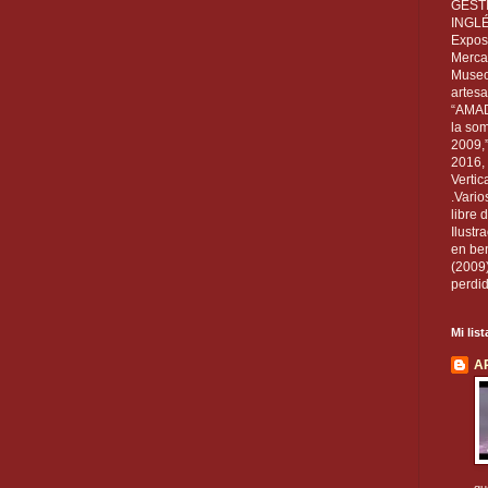
GEST
INGL
Exposi
Mercan
Museo
artesa
“AMAD
la som
2009,
2016, 
Vertic
.Vario
libre 
Ilust
en ben
(2009
perdid
Mi lis
A