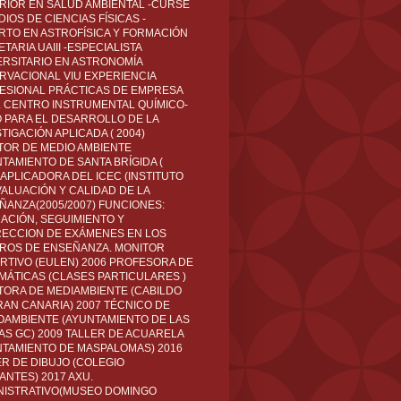
RIOR EN SALUD AMBIENTAL -CURSÉ
IOS DE CIENCIAS FÍSICAS -
RTO EN ASTROFÍSICA Y FORMACIÓN
TARIA UAIII -ESPECIALISTA
ERSITARIO EN ASTRONOMÍA
RVACIONAL VIU EXPERIENCIA
ESIONAL PRÁCTICAS DE EMPRESA
L CENTRO INSTRUMENTAL QUÍMICO-
O PARA EL DESARROLLO DE LA
TIGACIÓN APLICADA ( 2004)
TOR DE MEDIO AMBIENTE
TAMIENTO DE SANTA BRÍGIDA (
 APLICADORA DEL ICEC (INSTITUTO
VALUACIÓN Y CALIDAD DE LA
ÑANZA(2005/2007) FUNCIONES:
CACIÓN, SEGUIMIENTO Y
ECCION DE EXÁMENES EN LOS
ROS DE ENSEÑANZA. MONITOR
RTIVO (EULEN) 2006 PROFESORA DE
MÁTICAS (CLASES PARTICULARES )
TORA DE MEDIAMBIENTE (CABILDO
RAN CANARIA) 2007 TÉCNICO DE
OAMBIENTE (AYUNTAMIENTO DE LAS
AS GC) 2009 TALLER DE ACUARELA
NTAMIENTO DE MASPALOMAS) 2016
ER DE DIBUJO (COLEGIO
ANTES) 2017 AXU.
NISTRATIVO(MUSEO DOMINGO