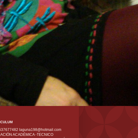
ICULUM
 637677482 laguna198@hotmail.com
ACIÓN ACADÉMICA -TECNICO