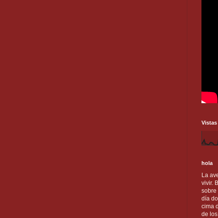
Vistas
hola
La ave
vivir.
sobre
día do
cima d
de lo