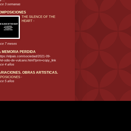
 ...
ce 3 semanas
OMPOSICIONES
THE SILENCE OF THE
HEART
-
ce 7 meses
A MEMORIA PERDIDA
ttps://elpais.com/sociedad/2021-09-
/el-odio-de-vulcano.html?prm=copy_link
ce 4 años
ARIACIONES. OBRAS ARTISTICAS.
XPOSICIONES
-
ce 5 años