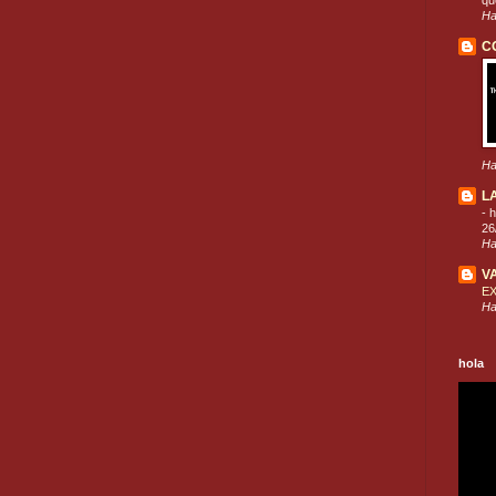
que
Ha
C
Ha
L
-
h
26
Ha
V
E
Ha
hola