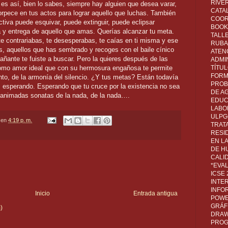
RIVER
 es así, bien lo sabes, siempre hay alguien que desea varar,
CATA
torpece en tus actos para lograr aquello que luchas. También
COOR
ctiva puede esquivar, puede extinguir, puede eclipsar
BOOK 
 y entrega de aquello que amas. Querías alcanzar tu meta.
TALL
te contrariabas, te desesperabas, te caías en ti misma y ese
RUBA
as, aquellos que has sembrado y recoges con el baile cínico
ATEN
ñante te fuiste a buscar. Pero la quieres después de las
ADMI
omo amor ideal que con su hermosura engañosa te permite
TÍTU
FORM
viento, de la armonía del silencio. ¿Y tus metas? Están todavía
PROB
, esperando. Esperando que tu cruce por la existencia no sea
DE A
sanimadas sonatas de la nada, de la nada….
EDUC
LABO
ULPG
en
4:19 p. m.
TRAT
RESI
EN L
DE H
CALI
*EVA
ICSE
INTE
INFO
Inicio
Entrada antigua
POWE
GRÁF
)
DRAW,
PROG