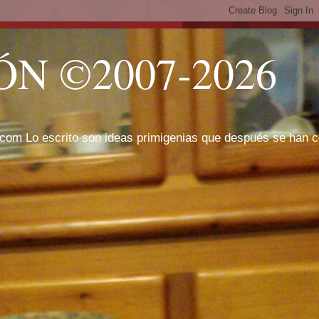
N ©2007-2026
com Lo escrito son ideas primigenias que después se han cor