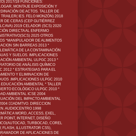
O) 2017/18 FUNCIONES:
LOGAR, MONTAJE EXPOSICIÓN Y
DINACIÓN DE ACTOS. TALLER DE
TRAILER( IES. FELO MONZÓN) 2018
ER DE CERAS (CEP GUTIÉRREZ
LCAVA) 2019 CELADOR (SCS) 2020
CIÓN DIRECTA AL ENFERMO
NISTRATIVO(SCS) 2025 OTROS
LOS *MANIPULADOR DE ALIMENTOS
ACION SIN BARREAS 2013 *
LEMÁTICA DE LA CONTAMINACIÓN
GUAS Y SUELOS. IMPLICACIONES
ACIÓN AMBIENTAL ULPGC 2013 *
RATORIO DE ANÁLISIS QUÍMICO
C 2012 * ESTRATEGIAS PARA EL
AMIENTO Y ELIMINACION DE
DUOS .IMPLICACIONES ULPGC 2010
A EDUCACIÓN AMBIENTAL * TALLER
UERTO ECOLÓGICO ULPGC 2010 *
DAD AMBIENTAL ICSE 2004
LUACIÓN DEL IMPACTO AMBIENTAL
 2004 ADMTVO. DIRECCION
RN. AUDIOCENTRO 1998
RMÁTICA WORD, ACCESS, EXEL,
R POINT, INTERNET, DISEÑO
ICO(AUTOCAD, TURBOCAD, COREL
 FLASH, ILLUSTRATOR CS5),
RAMADOR DE APLICACIONES DE