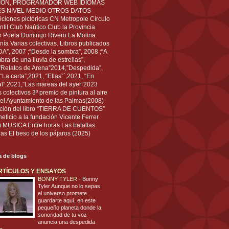
IÓN, PROGRAMADOR WEB IDIOMAS
ÉS NIVEL MEDIO OTROS DATOS
ciones pictóricas CN Metropole Círculo
til Club Naútico Club la Provincia
 Poeta Domingo Rivero La Molina
nía Varias colectivas. Libros publicados
A”, 2007 ;“Desde la sombra”, 2008 ;“A
bra de una lluvia de estrellas”,
”Relatos de Arena”2014,”Despedida”,
“La carta”,2021, “Ellas”´,2021, “En
al”,2021,”Las mareas del ayer”2023
s colectivos 3º premio de pintura al aire
del Ayuntamiento de las Palmas(2008)
ración del libro “TIERRA DE CUENTOS”
eficio a la fundación Vicente Ferrer
) MUSICA Entre horas Las batallas
as El beso de los pájaros (2025)
ta de blogs
RTÍCULOS Y ENSAYOS
BONNY TYLER
-
Bonny
Tyler Aunque no lo sepas,
el universo promete
guardarte aquí, en este
pequeño planeta donde la
sonoridad de tu voz
anuncia una despedida