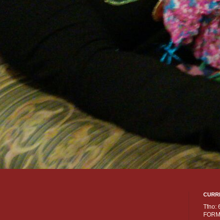
CURR
Tfno:
FORM