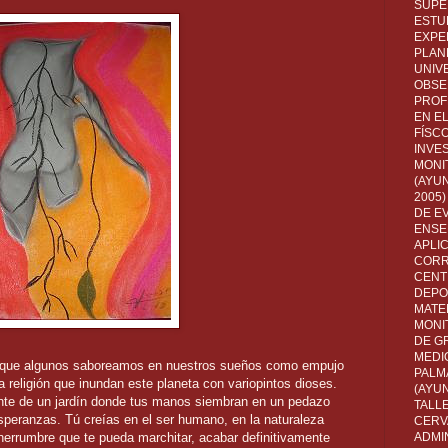
SUPE
ESTUD
EXPE
PLANE
UNIV
OBSE
PROF
EN E
FÍSC
INVES
MONI
(AYUN
2005)
DE E
ENSE
APLI
CORR
CENT
DEPO
MATE
MONI
DE G
MEDI
a que algunos saboreamos en nuestros sueños como empujo
PALM
 religión que inundan este planeta con variopintos dioses.
(AYU
ente de un jardín donde tus manos siembran en un pedazo
TALL
esperanzas. Tú creías en el ser humano, en la naturaleza
CERV
errumbre que te pueda marchitar, acabar definitivamente
ADMI