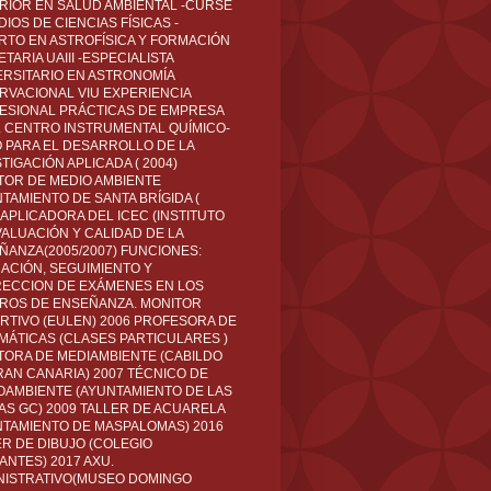
RIOR EN SALUD AMBIENTAL -CURSÉ
IOS DE CIENCIAS FÍSICAS -
RTO EN ASTROFÍSICA Y FORMACIÓN
TARIA UAIII -ESPECIALISTA
ERSITARIO EN ASTRONOMÍA
RVACIONAL VIU EXPERIENCIA
ESIONAL PRÁCTICAS DE EMPRESA
L CENTRO INSTRUMENTAL QUÍMICO-
O PARA EL DESARROLLO DE LA
TIGACIÓN APLICADA ( 2004)
TOR DE MEDIO AMBIENTE
TAMIENTO DE SANTA BRÍGIDA (
 APLICADORA DEL ICEC (INSTITUTO
VALUACIÓN Y CALIDAD DE LA
ÑANZA(2005/2007) FUNCIONES:
CACIÓN, SEGUIMIENTO Y
ECCION DE EXÁMENES EN LOS
ROS DE ENSEÑANZA. MONITOR
RTIVO (EULEN) 2006 PROFESORA DE
MÁTICAS (CLASES PARTICULARES )
TORA DE MEDIAMBIENTE (CABILDO
RAN CANARIA) 2007 TÉCNICO DE
OAMBIENTE (AYUNTAMIENTO DE LAS
AS GC) 2009 TALLER DE ACUARELA
NTAMIENTO DE MASPALOMAS) 2016
ER DE DIBUJO (COLEGIO
ANTES) 2017 AXU.
NISTRATIVO(MUSEO DOMINGO