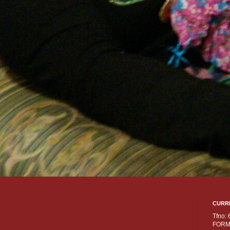
CURR
Tfno:
FORM