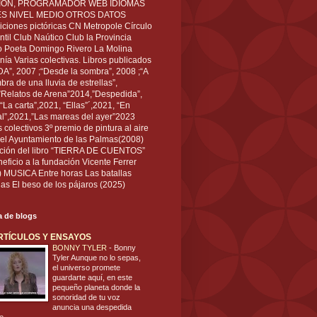
IÓN, PROGRAMADOR WEB IDIOMAS
ÉS NIVEL MEDIO OTROS DATOS
ciones pictóricas CN Metropole Círculo
til Club Naútico Club la Provincia
 Poeta Domingo Rivero La Molina
nía Varias colectivas. Libros publicados
A”, 2007 ;“Desde la sombra”, 2008 ;“A
bra de una lluvia de estrellas”,
”Relatos de Arena”2014,”Despedida”,
“La carta”,2021, “Ellas”´,2021, “En
al”,2021,”Las mareas del ayer”2023
s colectivos 3º premio de pintura al aire
del Ayuntamiento de las Palmas(2008)
ración del libro “TIERRA DE CUENTOS”
eficio a la fundación Vicente Ferrer
) MUSICA Entre horas Las batallas
as El beso de los pájaros (2025)
ta de blogs
RTÍCULOS Y ENSAYOS
BONNY TYLER
-
Bonny
Tyler Aunque no lo sepas,
el universo promete
guardarte aquí, en este
pequeño planeta donde la
sonoridad de tu voz
anuncia una despedida