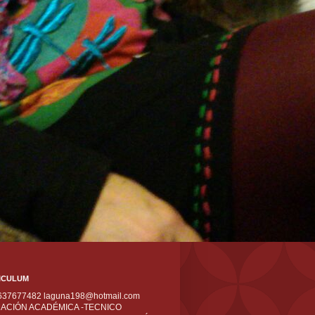
ICULUM
 637677482 laguna198@hotmail.com
ACIÓN ACADÉMICA -TECNICO