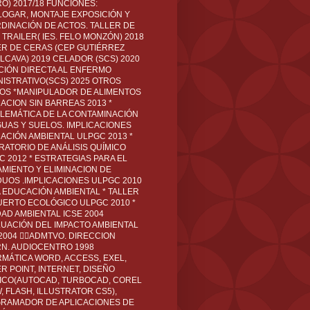
O) 2017/18 FUNCIONES:
LOGAR, MONTAJE EXPOSICIÓN Y
DINACIÓN DE ACTOS. TALLER DE
TRAILER( IES. FELO MONZÓN) 2018
ER DE CERAS (CEP GUTIÉRREZ
LCAVA) 2019 CELADOR (SCS) 2020
CIÓN DIRECTA AL ENFERMO
NISTRATIVO(SCS) 2025 OTROS
LOS *MANIPULADOR DE ALIMENTOS
ACION SIN BARREAS 2013 *
LEMÁTICA DE LA CONTAMINACIÓN
GUAS Y SUELOS. IMPLICACIONES
ACIÓN AMBIENTAL ULPGC 2013 *
RATORIO DE ANÁLISIS QUÍMICO
C 2012 * ESTRATEGIAS PARA EL
AMIENTO Y ELIMINACION DE
DUOS .IMPLICACIONES ULPGC 2010
A EDUCACIÓN AMBIENTAL * TALLER
UERTO ECOLÓGICO ULPGC 2010 *
DAD AMBIENTAL ICSE 2004
LUACIÓN DEL IMPACTO AMBIENTAL
 2004 ADMTVO. DIRECCION
RN. AUDIOCENTRO 1998
RMÁTICA WORD, ACCESS, EXEL,
R POINT, INTERNET, DISEÑO
ICO(AUTOCAD, TURBOCAD, COREL
 FLASH, ILLUSTRATOR CS5),
RAMADOR DE APLICACIONES DE