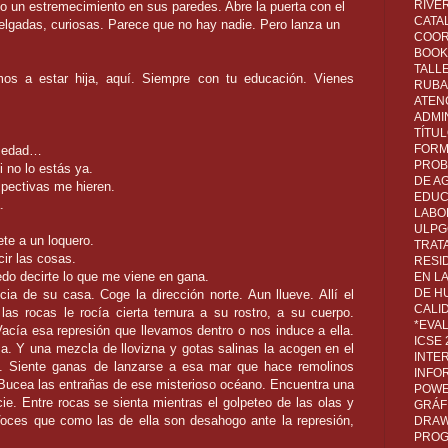
RIVER
mo un estremecimiento en sus paredes. Abre la puerta con el
CATA
lgadas, curiosas. Parece que no hay nadie. Pero lanza un
COOR
BOOK 
TALL
mos a estar hija, aquí. Siempre con tu educación. Vienes
RUBA
ATEN
ADMI
TÍTU
FORM
umedad…
PROB
 no lo estás ya.
DE A
pectivas me hieren.
EDUC
.
LABO
ULPG
ete a un loquero.
TRAT
ir las cosas.
RESI
do decirte lo que me viene en gana.
EN L
DE H
 de su casa. Coge la dirección norte. Aun llueve. Allí el
CALI
las rocas le rocía cierta ternura a su rostro, a su cuerpo.
*EVA
Vacía esa represión que llevamos dentro o nos induce a ella.
ICSE
za. Y una mezcla de llovizna y gotas salinas la acogen en el
INTE
bre. Siente ganas de lanzarse a esa mar que hace remolinos
INFO
 Bucea las entrañas de ese misterioso océano. Encuentra una
POWE
cie. Entre rocas se sienta mientras el golpeteo de las olas y
GRÁF
Voces que como las de ella son desahogo ante la represión,
DRAW,
PROG