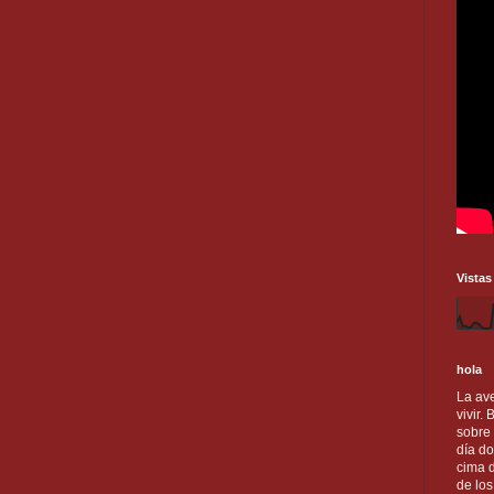
Vistas
hola
La ave
vivir.
sobre
día do
cima d
de lo