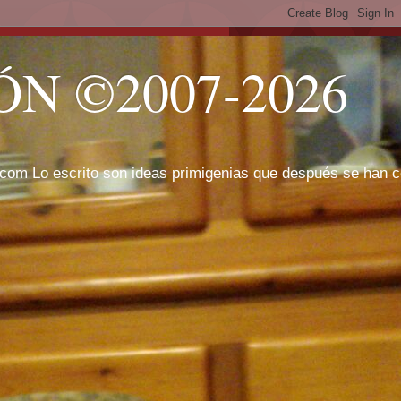
N ©2007-2026
com Lo escrito son ideas primigenias que después se han cor