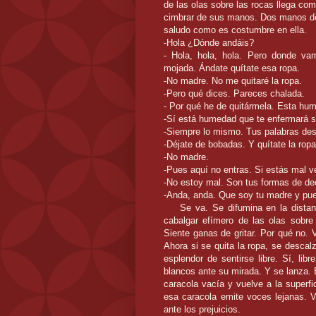
de las olas sobre las rocas llega co
cimbrar de sus manos. Dos manos de
saludo como es costumbre en ella.
-Hola ¿Dónde andáis?
- Hola, hola, hola. Pero donde va
mojada. Ándate quítate esa ropa.
-No madre. No me quitaré la ropa.
-Pero qué dices. Pareces chalada.
- Por qué he de quitármela. Esta h
-Sí está humedad que te enfermará si
-Siempre lo mismo. Tus palabras des
-Déjate de bobadas. Y quítate la ropa
-No madre.
-Pues aquí no entras. Si estás mal v
-No estoy mal. Son tus formas de dec
-Anda, anda. Que soy tu madre y pue
Se va. Se difumina en la distancia
cabalgar efímero de las olas sobre 
Siente ganas de gritar. Por qué no. 
Ahora si se quita la ropa, se descal
esplendor de sentirse libre. Sí, li
blancos ante su mirada. Y se lanza.
caracola vacía y vuelve a la superfi
esa caracola emite voces lejanas. 
ante los prejuicios.