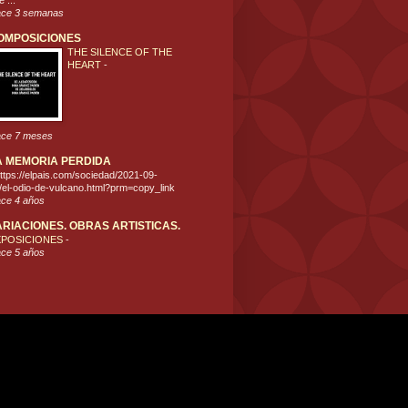
 ...
ce 3 semanas
OMPOSICIONES
THE SILENCE OF THE
HEART
-
ce 7 meses
A MEMORIA PERDIDA
ttps://elpais.com/sociedad/2021-09-
/el-odio-de-vulcano.html?prm=copy_link
ce 4 años
ARIACIONES. OBRAS ARTISTICAS.
XPOSICIONES
-
ce 5 años