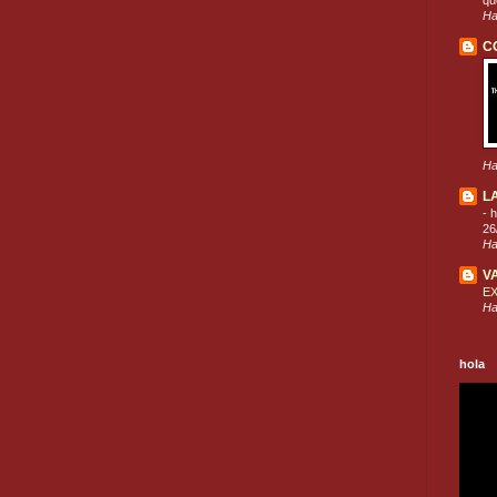
que
Ha
C
Ha
L
-
h
26
Ha
V
E
Ha
hola