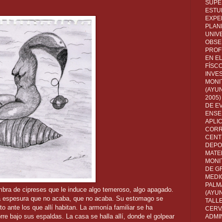
SUPE
ESTUD
EXPE
PLANE
UNIV
OBSE
PROF
EN E
FÍSC
INVES
MONI
(AYUN
2005)
DE E
ENSE
APLI
CORR
CENT
DEPO
MATE
MONI
DE G
MEDI
PALM
mbra de cipreses que le induce algo temeroso, algo apagado.
(AYU
ta espesura que no acaba, que no acaba. Su estomago se
TALL
to ante los que allí habitan. La armonía familiar se ha
CERV
re bajo sus espaldas. La casa se halla allí, donde el golpear
ADMI