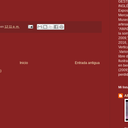
GEST
INGL
Exposi
Mercan
Museo
artesa
en
12:11 p. m.
“AMAD
la som
2009,
2016, 
Vertic
.Vario
libre 
Ilust
Inicio
Entrada antigua
en ben
(2009
)
perdid
Mi lis
A