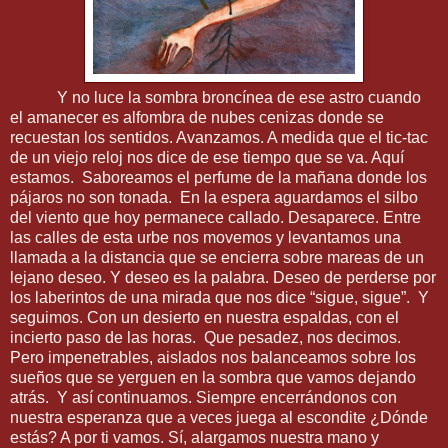
Y no luce la sombra broncínea de ese astro cuando
el amanecer es alfombra de nubes cenizas donde se
recuestan los sentidos. Avanzamos. A medida que el tic-tac
de un viejo reloj nos dice de ese tiempo que se va. Aquí
estamos. Saboreamos el perfume de la mañana donde los
pájaros no son tonada. En la espera aguardamos el silbo
del viento que hoy permanece callado. Desaparece. Entre
las calles de esta urbe nos movemos y levantamos una
llamada a la distancia que se encierra sobre mareas de un
lejano deseo. Y deseo es la palabra. Deseo de perderse por
los laberintos de una mirada que nos dice “sigue, sigue”. Y
seguimos. Con un desierto en nuestra espaldas, con el
incierto paso de las horas. Que pesadez, nos decimos.
Pero impenetrables, aislados nos balanceamos sobre los
sueños que se yerguen en la sombra que vamos dejando
atrás. Y así continuamos. Siempre encerrándonos con
nuestra esperanza que a veces juega al escondite ¿Dónde
estás? A por ti vamos. Sí, alargamos nuestra mano y