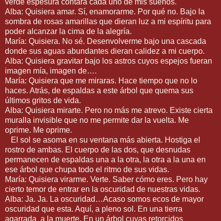
verde espesura contara cada uno de mis sueños.
Alba: Quisiera amar. Sí, enamorarme. Por qué no. Bajo la
sombra de rosas amarillas que dieran luz a mi espíritu para
poder alcanzar la cima de la alegría.
María: Quisiera. No sé. Desenvolverme bajo una cascada
donde sus aguas abundantes dieran calidez a mi cuerpo.
Alba: Quisiera gravitar bajo los astros cuyos espejos fueran
imagen mía, imagen de….
María: Quisiera que me miraras. Hace tiempo que no lo
haces. Atrás, de espaldas a este árbol que quema sus
últimos gritos de vida.
Alba: Quisiera mirarte. Pero no más me atrevo. Existe cierta
muralla invisible que no me permite dar la vuelta. Me
oprime. Me oprime.
El sol se asoma en su ventana más abierta. Hostiga el
rostro de ambas. El cuerpo de las dos, que desnudas
permanecen de espaldas una a la otra, la otra a la una en
ese árbol que chupa todo el ritmo de sus vidas.
María: Quisiera virarme. Verte. Saber cómo eres. Pero hay
cierto temor de entrar en la oscuridad de nuestras vidas.
Alba: Ja. Ja. La oscuridad…Acaso somos ecos de mayor
oscuridad que esta. Aquí, a pleno sol. En una tierra
agarrada a la muerte. En un árbol cuyas retorcidos