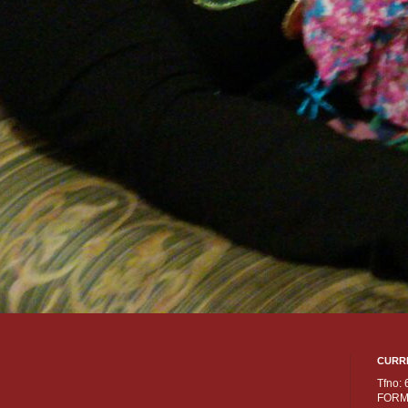
CURR
Tfno:
FORM