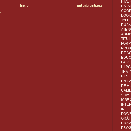
RIVER
Inicio
Entrada antigua
CATA
COOR
)
BOOK 
TALL
RUBA
ATEN
ADMI
TÍTU
FORM
PROB
DE A
EDUC
LABO
ULPG
TRAT
RESI
EN L
DE H
CALI
*EVA
ICSE
INTE
INFO
POWE
GRÁF
DRAW,
PROG