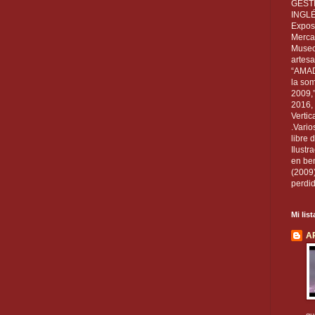
GEST
INGL
Exposi
Mercan
Museo
artesa
“AMAD
la som
2009,
2016, 
Vertic
.Vario
libre 
Ilust
en ben
(2009
perdid
Mi lis
A