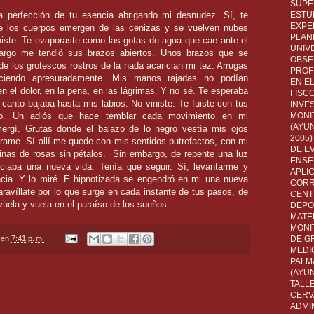
SUPE
 perfección de tu esencia abrigando mi desnudez. Sí, te
ESTUD
EXPE
e los cuerpos emergen de las cenizas y se vuelven nubes
PLANE
iste. Te evaporaste como las gotas de agua que cae ante el
UNIV
bargo me tendió sus brazos abiertos. Unos brazos que se
OBSE
e los grotescos rostros de la nada acarician mi tez. Arrugas
PROF
ciendo apresuradamente. Mis manos rajadas no podían
EN E
 el dolor, en la pena, en las lágrimas. Y no sé. Te esperaba
FÍSC
canto bajaba hasta mis labios. No viniste. Te fuiste con tus
INVES
no. Un adiós que hace temblar cada movimiento en mi
MONI
(AYUN
ergí. Grutas donde el balazo de lo negro vestía mis ojos
2005)
rame. Sí allí me quede con mis sentidos putrefactos, con mi
DE E
pinas de rosas sin pétalos. Sin embargo, de repente una luz
ENSE
ciaba una nueva vida. Tenía que seguir. Sí, levantarme y
APLI
ncia. Y lo miré. E hipnotizada se engendró en mi una nueva
CORR
avíllate por lo que surge en cada instante de tus pasos, de
CENT
 vuela y vuela en el paraíso de los sueños.
DEPO
MATE
MONI
en
7:41 p. m.
DE G
MEDI
PALM
(AYU
TALL
CERV
ADMI