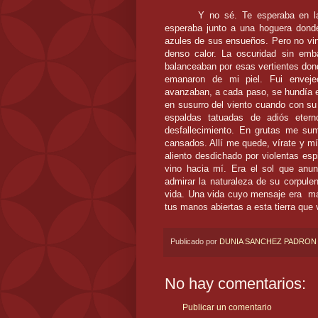
Y no sé. Te esperaba en la
esperaba junto a una hoguera dond
azules de sus ensueños. Pero no vin
denso calor. La oscuridad sin em
balanceaban por esas vertientes dond
emanaron de mi piel. Fui enveje
avanzaban, a cada paso, se hundía en
en susurro del viento cuando con su 
espaldas tatuadas de adiós eter
desfallecimiento. En grutas me sum
cansados. Allí me quede, vírate y mí
aliento desdichado por violentas es
vino hacia mí. Era el sol que anun
admirar la naturaleza de su corpule
vida. Una vida cuyo mensaje era mar
tus manos abiertas a esta tierra que
Publicado por
DUNIA SANCHEZ PADRON
No hay comentarios:
Publicar un comentario