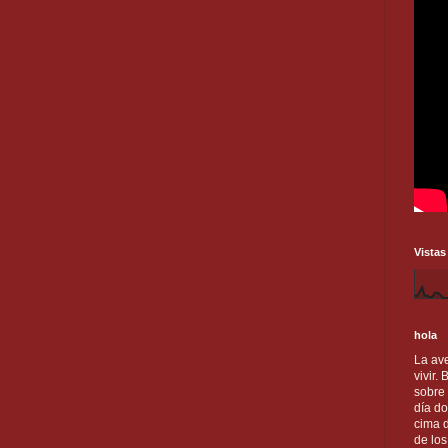
Vistas
hola
La ave
vivir.
sobre
día do
cima d
de lo