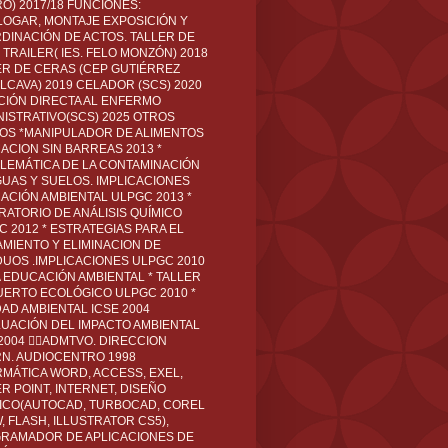
O) 2017/18 FUNCIONES:
LOGAR, MONTAJE EXPOSICIÓN Y
DINACIÓN DE ACTOS. TALLER DE
TRAILER( IES. FELO MONZÓN) 2018
ER DE CERAS (CEP GUTIÉRREZ
LCAVA) 2019 CELADOR (SCS) 2020
CIÓN DIRECTA AL ENFERMO
NISTRATIVO(SCS) 2025 OTROS
LOS *MANIPULADOR DE ALIMENTOS
ACION SIN BARREAS 2013 *
LEMÁTICA DE LA CONTAMINACIÓN
GUAS Y SUELOS. IMPLICACIONES
ACIÓN AMBIENTAL ULPGC 2013 *
RATORIO DE ANÁLISIS QUÍMICO
C 2012 * ESTRATEGIAS PARA EL
AMIENTO Y ELIMINACION DE
DUOS .IMPLICACIONES ULPGC 2010
A EDUCACIÓN AMBIENTAL * TALLER
UERTO ECOLÓGICO ULPGC 2010 *
DAD AMBIENTAL ICSE 2004
LUACIÓN DEL IMPACTO AMBIENTAL
 2004 ADMTVO. DIRECCION
RN. AUDIOCENTRO 1998
RMÁTICA WORD, ACCESS, EXEL,
R POINT, INTERNET, DISEÑO
ICO(AUTOCAD, TURBOCAD, COREL
 FLASH, ILLUSTRATOR CS5),
RAMADOR DE APLICACIONES DE