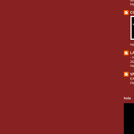
que
Ha
C
Ha
L
-
h
26
Ha
V
E
Ha
hola