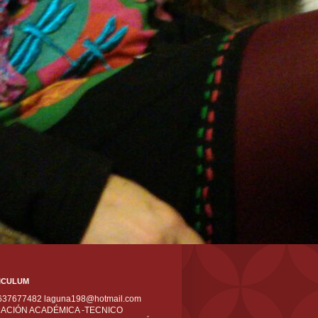
ICULUM
 637677482 laguna198@hotmail.com
ACIÓN ACADÉMICA -TECNICO