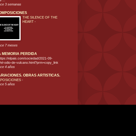
 ...
ce 3 semanas
OMPOSICIONES
THE SILENCE OF THE
HEART
-
ce 7 meses
A MEMORIA PERDIDA
ttps://elpais.com/sociedad/2021-09-
/el-odio-de-vulcano.html?prm=copy_link
ce 4 años
ARIACIONES. OBRAS ARTISTICAS.
XPOSICIONES
-
ce 5 años