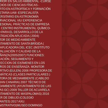
RIOR EN SALUD AMBIENTAL -CURSÉ
IOS DE CIENCIAS FÍSICAS -
RTO EN ASTROFÍSICA Y FORMACIÓN
TARIA UAIII -ESPECIALISTA
ERSITARIO EN ASTRONOMÍA
RVACIONAL VIU EXPERIENCIA
ESIONAL PRÁCTICAS DE EMPRESA
L CENTRO INSTRUMENTAL QUÍMICO-
O PARA EL DESARROLLO DE LA
TIGACIÓN APLICADA ( 2004)
TOR DE MEDIO AMBIENTE
TAMIENTO DE SANTA BRÍGIDA (
 APLICADORA DEL ICEC (INSTITUTO
VALUACIÓN Y CALIDAD DE LA
ÑANZA(2005/2007) FUNCIONES:
CACIÓN, SEGUIMIENTO Y
ECCION DE EXÁMENES EN LOS
ROS DE ENSEÑANZA. MONITOR
RTIVO (EULEN) 2006 PROFESORA DE
MÁTICAS (CLASES PARTICULARES )
TORA DE MEDIAMBIENTE (CABILDO
RAN CANARIA) 2007 TÉCNICO DE
OAMBIENTE (AYUNTAMIENTO DE LAS
AS GC) 2009 TALLER DE ACUARELA
NTAMIENTO DE MASPALOMAS) 2016
ER DE DIBUJO (COLEGIO
ANTES) 2017 AXU.
NISTRATIVO(MUSEO DOMINGO