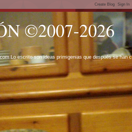
N ©2007-2026
com Lo escrito son ideas primigenias que después se han cor