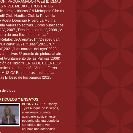
IÓN, PROGRAMADOR WEB IDIOMAS
ÉS NIVEL MEDIO OTROS DATOS
ciones pictóricas CN Metropole Círculo
til Club Naútico Club la Provincia
 Poeta Domingo Rivero La Molina
nía Varias colectivas. Libros publicados
A”, 2007 ;“Desde la sombra”, 2008 ;“A
bra de una lluvia de estrellas”,
”Relatos de Arena”2014,”Despedida”,
“La carta”,2021, “Ellas”´,2021, “En
al”,2021,”Las mareas del ayer”2023
s colectivos 3º premio de pintura al aire
del Ayuntamiento de las Palmas(2008)
ración del libro “TIERRA DE CUENTOS”
eficio a la fundación Vicente Ferrer
) MUSICA Entre horas Las batallas
as El beso de los pájaros (2025)
ta de blogs
RTÍCULOS Y ENSAYOS
BONNY TYLER
-
Bonny
Tyler Aunque no lo sepas,
el universo promete
guardarte aquí, en este
pequeño planeta donde la
sonoridad de tu voz
anuncia una despedida