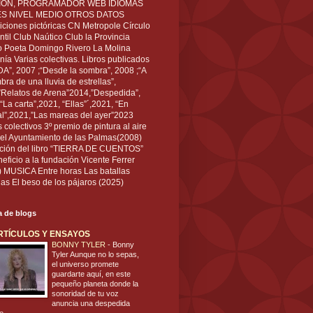
IÓN, PROGRAMADOR WEB IDIOMAS
ÉS NIVEL MEDIO OTROS DATOS
ciones pictóricas CN Metropole Círculo
til Club Naútico Club la Provincia
 Poeta Domingo Rivero La Molina
nía Varias colectivas. Libros publicados
A”, 2007 ;“Desde la sombra”, 2008 ;“A
bra de una lluvia de estrellas”,
”Relatos de Arena”2014,”Despedida”,
“La carta”,2021, “Ellas”´,2021, “En
al”,2021,”Las mareas del ayer”2023
s colectivos 3º premio de pintura al aire
del Ayuntamiento de las Palmas(2008)
ración del libro “TIERRA DE CUENTOS”
eficio a la fundación Vicente Ferrer
) MUSICA Entre horas Las batallas
as El beso de los pájaros (2025)
ta de blogs
RTÍCULOS Y ENSAYOS
BONNY TYLER
-
Bonny
Tyler Aunque no lo sepas,
el universo promete
guardarte aquí, en este
pequeño planeta donde la
sonoridad de tu voz
anuncia una despedida