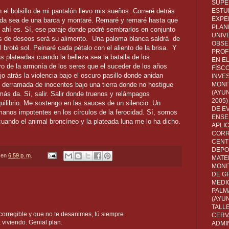
SUPE
el bolsillo de mi pantalón llevo mis sueños. Correré detrás
ESTUD
EXPE
ada sea de una barca y montaré. Remaré y remaré hasta que
PLANE
e ahí es. Sí, ese paraje donde podré sembrarlos en conjunto
UNIV
mas de deseos será su alimento. Una paloma blanca saldrá de
OBSE
 broté sol. Peinaré cada pétalo con el aliento de la brisa. Y
PROF
s plateadas cuando la belleza sea la batalla de los
EN E
ro de la armonía de los seres que el suceder de los años
FÍSC
o atrás la violencia bajo el oscuro pasillo donde anidan
INVES
e derramada de inocentes bajo una tierra donde no hostigue
MONI
(AYUN
ás da. Sí, salir. Salir donde truenos y relámpagos
2005)
uilibrio. Me sostengo en las sauces de un silencio. Un
DE E
manos impotentes en los círculos de la ferocidad. Sí, somos
ENSE
cuando el animal broncíneo y la plateada luna me lo ha dicho.
APLI
.
CORR
CENT
DEPO
en
6:59 p. m.
MATE
MONI
DE G
MEDI
PALM
(AYU
TALL
orregible y que no te desanimes, tú siempre
CERV
 viviendo. Genial plan.
ADMI