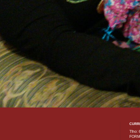
CURR
Tfno:
FORM