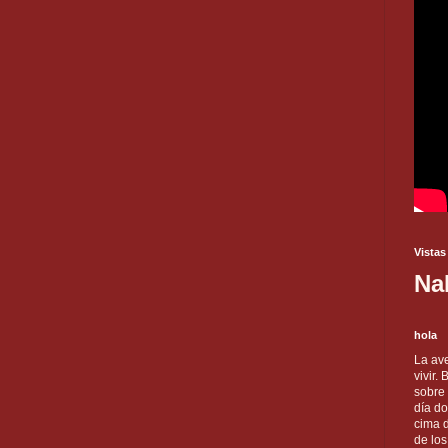
Vistas
Na
hola
La ave
vivir.
sobre
día do
cima d
de lo