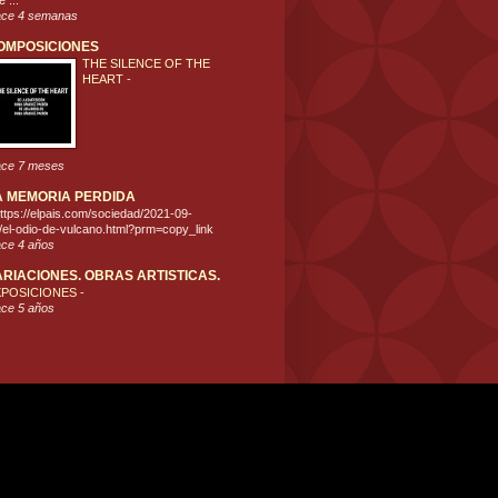
 ...
ce 4 semanas
OMPOSICIONES
THE SILENCE OF THE
HEART
-
ce 7 meses
A MEMORIA PERDIDA
ttps://elpais.com/sociedad/2021-09-
/el-odio-de-vulcano.html?prm=copy_link
ce 4 años
ARIACIONES. OBRAS ARTISTICAS.
XPOSICIONES
-
ce 5 años