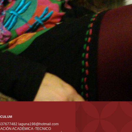
ICULUM
 637677482 laguna198@hotmail.com
ACIÓN ACADÉMICA -TECNICO