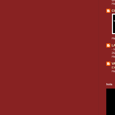
que
Ha
C
Ha
L
-
h
26
Ha
V
E
Ha
hola