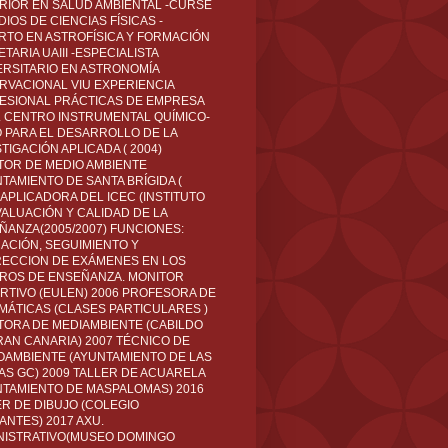
RIOR EN SALUD AMBIENTAL -CURSÉ
IOS DE CIENCIAS FÍSICAS -
RTO EN ASTROFÍSICA Y FORMACIÓN
TARIA UAIII -ESPECIALISTA
ERSITARIO EN ASTRONOMÍA
RVACIONAL VIU EXPERIENCIA
ESIONAL PRÁCTICAS DE EMPRESA
L CENTRO INSTRUMENTAL QUÍMICO-
O PARA EL DESARROLLO DE LA
TIGACIÓN APLICADA ( 2004)
TOR DE MEDIO AMBIENTE
TAMIENTO DE SANTA BRÍGIDA (
 APLICADORA DEL ICEC (INSTITUTO
VALUACIÓN Y CALIDAD DE LA
ÑANZA(2005/2007) FUNCIONES:
CACIÓN, SEGUIMIENTO Y
ECCION DE EXÁMENES EN LOS
ROS DE ENSEÑANZA. MONITOR
RTIVO (EULEN) 2006 PROFESORA DE
MÁTICAS (CLASES PARTICULARES )
TORA DE MEDIAMBIENTE (CABILDO
RAN CANARIA) 2007 TÉCNICO DE
OAMBIENTE (AYUNTAMIENTO DE LAS
AS GC) 2009 TALLER DE ACUARELA
NTAMIENTO DE MASPALOMAS) 2016
ER DE DIBUJO (COLEGIO
ANTES) 2017 AXU.
NISTRATIVO(MUSEO DOMINGO