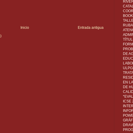
RIVER
CATA
COOR
BOOK 
TALL
RUBA
Inicio
Entrada antigua
ATEN
ADMI
)
TÍTU
FORM
PROB
DE A
EDUC
LABO
ULPG
TRAT
RESI
EN L
DE H
CALI
*EVA
ICSE
INTE
INFO
POWE
GRÁF
DRAW,
PROG