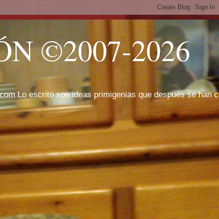
N ©2007-2026
com Lo escrito son ideas primigenias que después se han cor