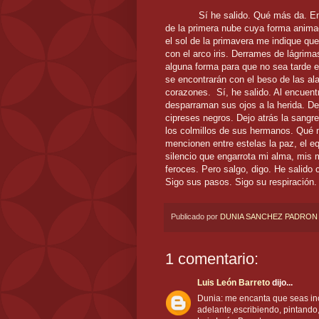
Sí he salido. Qué más da. En 
de la primera nube cuya forma anim
el sol de la primavera me indique qu
con el arco iris. Derrames de lágri
alguna forma para que no sea tarde el
se encontrarán con el beso de las ala
corazones. Sí, he salido. Al encuent
desparraman sus ojos a la herida. Dej
cipreses negros. Dejo atrás la sangr
los colmillos de sus hermanos. Qué m
mencionen entre estelas la paz, el eq
silencio que engarrota mi alma, mis 
feroces. Pero salgo, digo. He salido 
Sigo sus pasos. Sigo su respiración
Publicado por
DUNIA SANCHEZ PADRON
1 comentario:
Luis León Barreto
dijo...
Dunia: me encanta que seas inc
adelante,escribiendo, pintando,