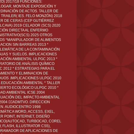
O) 2017/18 FUNCIONES:
LOGAR, MONTAJE EXPOSICIÓN Y
DINACIÓN DE ACTOS. TALLER DE
TRAILER( IES. FELO MONZÓN) 2018
ER DE CERAS (CEP GUTIÉRREZ
LCAVA) 2019 CELADOR (SCS) 2020
CIÓN DIRECTA AL ENFERMO
NISTRATIVO(SCS) 2025 OTROS
LOS *MANIPULADOR DE ALIMENTOS
ACION SIN BARREAS 2013 *
LEMÁTICA DE LA CONTAMINACIÓN
GUAS Y SUELOS. IMPLICACIONES
ACIÓN AMBIENTAL ULPGC 2013 *
RATORIO DE ANÁLISIS QUÍMICO
C 2012 * ESTRATEGIAS PARA EL
AMIENTO Y ELIMINACION DE
DUOS .IMPLICACIONES ULPGC 2010
A EDUCACIÓN AMBIENTAL * TALLER
UERTO ECOLÓGICO ULPGC 2010 *
DAD AMBIENTAL ICSE 2004
LUACIÓN DEL IMPACTO AMBIENTAL
 2004 ADMTVO. DIRECCION
RN. AUDIOCENTRO 1998
RMÁTICA WORD, ACCESS, EXEL,
R POINT, INTERNET, DISEÑO
ICO(AUTOCAD, TURBOCAD, COREL
 FLASH, ILLUSTRATOR CS5),
RAMADOR DE APLICACIONES DE