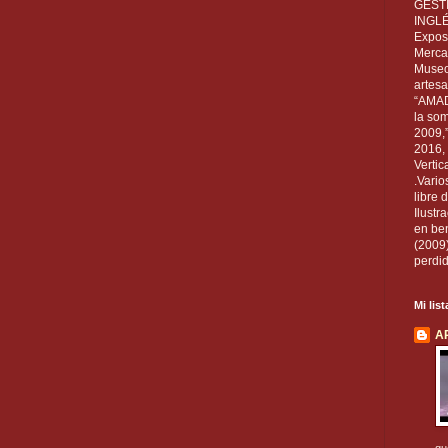
GEST
INGL
Exposi
Mercan
Museo
artesa
“AMAD
la som
2009,
2016, 
Vertic
.Vario
libre 
Ilust
en ben
(2009
perdid
Mi lis
A