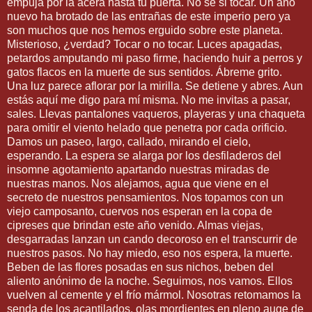
empuja por la acera hasta tu puerta. No sé si tocar. Un año
nuevo ha brotado de las entrañas de este imperio pero ya
son muchos que nos hemos erguido sobre este planeta.
Misterioso, ¿verdad? Tocar o no tocar. Luces apagadas,
petardos amputando mi paso firme, haciendo huir a perros y
gatos flacos en la muerte de sus sentidos. Ábreme grito.
Una luz parece aflorar por la mirilla. Se detiene y abres. Aun
estás aquí me digo para mí misma. No me invitas a pasar,
sales. Llevas pantalones vaqueros, playeras y una chaqueta
para omitir el viento helado que penetra por cada orificio.
Damos un paseo, largo, callado, mirando el cielo,
esperando. La espera se alarga por los desfiladeros del
insomne agotamiento apartando nuestras miradas de
nuestras manos. Nos alejamos, agua que viene en el
secreto de nuestros pensamientos. Nos topamos con un
viejo camposanto, cuervos nos esperan en la copa de
cipreses que brindan este año venido. Almas viejas,
desgarradas lanzan un cando decoroso en el transcurrir de
nuestros pasos. No hay miedo, eso nos espera, la muerte.
Beben de las flores posadas en sus nichos, beben del
aliento anónimo de la noche. Seguimos, nos vamos. Ellos
vuelven al cemente y el frío mármol. Nosotras retomamos la
senda de los acantilados, olas mordientes en pleno auge de