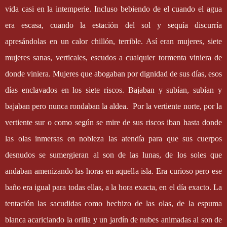
vida casi en la intemperie. Incluso bebiendo de el cuando el agua
era escasa, cuando la estación del sol y sequía discurría
apresándolas en un calor chillón, terrible. Así eran mujeres, siete
mujeres sanas, verticales, escudos a cualquier tormenta viniera de
donde viniera. Mujeres que abogaban por dignidad de sus días, esos
días enclavados en los siete riscos. Bajaban y subían, subían y
bajaban pero nunca rondaban la aldea.
Por la vertiente norte, por la
vertiente sur o como según se mire de sus riscos iban hasta donde
las olas inmersas en nobleza las atendía para que sus cuerpos
desnudos se sumergieran al son de las lunas, de los soles que
andaban amenizando las horas en aquella isla. Era curioso pero ese
baño era igual para todas ellas, a la hora exacta, en el día exacto. La
tentación las sacudidas como hechizo de las olas, de la espuma
blanca acariciando la orilla y un jardín de nubes animadas al son de