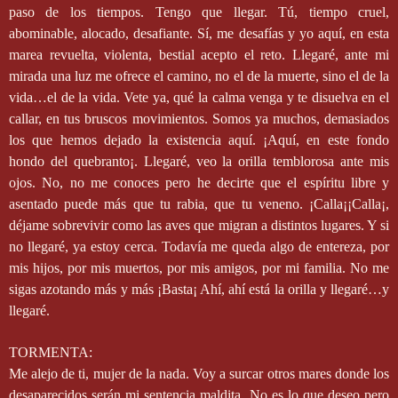
paso de los tiempos. Tengo que llegar. Tú, tiempo cruel,
abominable, alocado, desafiante. Sí, me desafías y yo aquí, en esta
marea revuelta, violenta, bestial acepto el reto. Llegaré, ante mi
mirada una luz me ofrece el camino, no el de la muerte, sino el de la
vida…el de la vida. Vete ya, qué la calma venga y te disuelva en el
callar, en tus bruscos movimientos. Somos ya muchos, demasiados
los que hemos dejado la existencia aquí. ¡Aquí, en este fondo
hondo del quebranto¡. Llegaré, veo la orilla temblorosa ante mis
ojos. No, no me conoces pero he decirte que el espíritu libre y
asentado puede más que tu rabia, que tu veneno. ¡Calla¡¡Calla¡,
déjame sobrevivir como las aves que migran a distintos lugares. Y si
no llegaré, ya estoy cerca. Todavía me queda algo de entereza, por
mis hijos, por mis muertos, por mis amigos, por mi familia. No me
sigas azotando más y más ¡Basta¡ Ahí, ahí está la orilla y llegaré…y
llegaré.
TORMENTA:
Me alejo de ti, mujer de la nada. Voy a surcar otros mares donde los
desaparecidos serán mi sentencia maldita. No es lo que deseo pero