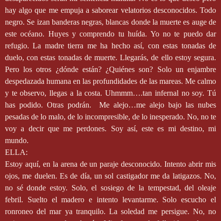
hay algo que me empuja a saborear velatorios desconocidos. Todo
negro. Se izan banderas negras, blancas donde la muerte es auge de
este océano. Huyes y comprendo tu huída. Yo no te puedo dar
refugio. La madre tierra me ha hecho así, con estas tonadas de
duelo, con estas tonadas de muerte. Llegarás, de ello estoy segura.
Pero los otros ¿dónde están? ¿Quiénes son? Solo un enjambre
despedazada humana en las profundidades de las mareas. Me calmo
y te observo, llegas a la costa. Uhmmm….tan infernal no soy. Tú
has podido. Otras podrán.
Me alejo…me alejo bajo las nubes
pesadas de lo malo, de lo incompresible, de lo inesperado. No, no te
voy a decir que me perdones. Soy así, este es mi destino, mi
mundo.
ELLA:
Estoy aquí, en la arena de un paraje desconocido. Intento abrir mis
ojos, me duelen. Es de día, un sol castigador me da latigazos. No,
no sé donde estoy. Solo, el sosiego de la tempestad, del oleaje
febril. Suelto el madero e intento levantarme. Solo escucho el
ronroneo del mar ya tranquilo. La soledad me persigue. No, no