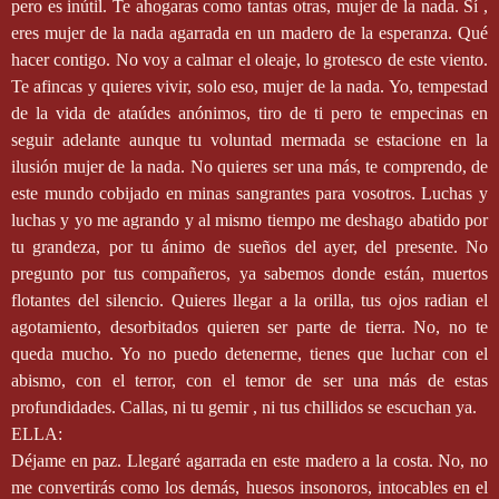
pero es inútil. Te ahogaras como tantas otras, mujer de la nada. Sí ,
eres mujer de la nada agarrada en un madero de la esperanza. Qué
hacer contigo. No voy a calmar el oleaje, lo grotesco de este viento.
Te afincas y quieres vivir, solo eso, mujer de la nada. Yo, tempestad
de la vida de ataúdes anónimos, tiro de ti pero te empecinas en
seguir adelante aunque tu voluntad mermada se estacione en la
ilusión mujer de la nada. No quieres ser una más, te comprendo, de
este mundo cobijado en minas sangrantes para vosotros. Luchas y
luchas y yo me agrando y al mismo tiempo me deshago abatido por
tu grandeza, por tu ánimo de sueños del ayer, del presente. No
pregunto por tus compañeros, ya sabemos donde están, muertos
flotantes del silencio. Quieres llegar a la orilla, tus ojos radian el
agotamiento, desorbitados quieren ser parte de tierra. No, no te
queda mucho. Yo no puedo detenerme, tienes que luchar con el
abismo, con el terror, con el temor de ser una más de estas
profundidades. Callas, ni tu gemir , ni tus chillidos se escuchan ya.
ELLA:
Déjame en paz. Llegaré agarrada en este madero a la costa. No, no
me convertirás como los demás, huesos insonoros, intocables en el