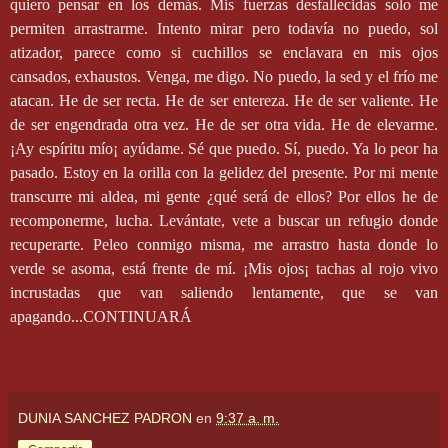
quiero pensar en los demás. Mis fuerzas desfallecidas solo me
permiten arrastrarme. Intento mirar pero todavía no puedo, sol
atizador, parece como si cuchillos se enclavara en mis ojos
cansados, exhaustos. Venga, me digo. No puedo, la sed y el frío me
atacan. He de ser recta. He de ser entereza. He de ser valiente. He
de ser engendrada otra vez. He de ser otra vida. He de elevarme.
¡Ay espíritu mío¡ ayúdame. Sé que puedo. Sí, puedo. Ya lo peor ha
pasado. Estoy en la orilla con la gelidez del presente. Por mi mente
transcurre mi aldea, mi gente ¿qué será de ellos? Por ellos he de
recomponerme, lucha. Levántate, vete a buscar un refugio donde
recuperarte. Peleo conmigo misma, me arrastro hasta donde lo
verde se asoma, está frente de mí. ¡Mis ojos¡ tachas al rojo vivo
incrustadas que van saliendo lentamente, que se van
apagando...CONTINUARÁ
DUNIA SANCHEZ PADRON
en
9:37 a. m.