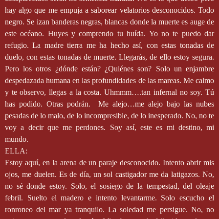
hay algo que me empuja a saborear velatorios desconocidos. Todo
negro. Se izan banderas negras, blancas donde la muerte es auge de
este océano. Huyes y comprendo tu huída. Yo no te puedo dar
refugio. La madre tierra me ha hecho así, con estas tonadas de
duelo, con estas tonadas de muerte. Llegarás, de ello estoy segura.
Pero los otros ¿dónde están? ¿Quiénes son? Solo un enjambre
despedazada humana en las profundidades de las mareas. Me calmo
y te observo, llegas a la costa. Uhmmm….tan infernal no soy. Tú
has podido. Otras podrán.
Me alejo…me alejo bajo las nubes
pesadas de lo malo, de lo incompresible, de lo inesperado. No, no te
voy a decir que me perdones. Soy así, este es mi destino, mi
mundo.
ELLA:
Estoy aquí, en la arena de un paraje desconocido. Intento abrir mis
ojos, me duelen. Es de día, un sol castigador me da latigazos. No,
no sé donde estoy. Solo, el sosiego de la tempestad, del oleaje
febril. Suelto el madero e intento levantarme. Solo escucho el
ronroneo del mar ya tranquilo. La soledad me persigue. No, no