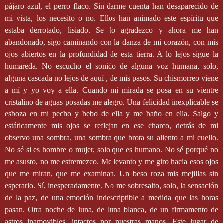
pájaro azul, el perro flaco. Sin darme cuenta han desaparecido de
mi vista, los necesito o no. Ellos han animado este espíritu que
estaba derrotado, lisiado. Se lo agradezco y ahora me han
abandonado, sigo caminando con la danza de mi corazón, con mis
ojos abiertos en la profundidad de esta tierra. A lo lejos sigue la
humareda. No escucho el sonido de alguna voz humana, solo,
alguna cascada no lejos de aquí , de mis pasos. Su chismorreo viene
a mí y yo voy a ella. Cuando mi mirada se posa en su vientre
cristalino de aguas posadas me alegro. Una felicidad inexplicable se
esboza en mi pecho y bebo de ella y me baño en ella. Salgo y
estáticamente mis ojos se reflejan en ese charco, detrás de mi
observo una sombra, una sombra que brota su aliento a mi cuello.
No sé si es hombre o mujer, solo que es humano. No sé porqué no
me asusto, no me estremezco. Me levanto y me giro hacia esos ojos
que me miran, que me examinan. Un beso roza mis mejillas sin
esperarlo. Sí, inesperadamente. No me sobresalto, solo, la sensación
de la paz, de una emoción indescriptible a medida que las horas
pasan. Otra noche de luna, de luna blanca, de un firmamento de
astros inamovibles, intactos por nuestras manos. Este lugar de