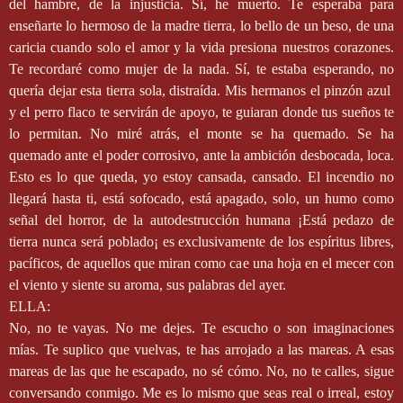
del hambre, de la injusticia. Sí, he muerto. Te esperaba para
enseñarte lo hermoso de la madre tierra, lo bello de un beso, de una
caricia cuando solo el amor y la vida presiona nuestros corazones.
Te recordaré como mujer de la nada. Sí, te estaba esperando, no
quería dejar esta tierra sola, distraída. Mis hermanos el pinzón azul
y el perro flaco te servirán de apoyo, te guiaran donde tus sueños te
lo permitan. No miré atrás, el monte se ha quemado. Se ha
quemado ante el poder corrosivo, ante la ambición desbocada, loca.
Esto es lo que queda, yo estoy cansada, cansado. El incendio no
llegará hasta ti, está sofocado, está apagado, solo, un humo como
señal del horror, de la autodestrucción humana ¡Está pedazo de
tierra nunca será poblado¡ es exclusivamente de los espíritus libres,
pacíficos, de aquellos que miran como cae una hoja en el mecer con
el viento y siente su aroma, sus palabras del ayer.
ELLA:
No, no te vayas. No me dejes. Te escucho o son imaginaciones
mías. Te suplico que vuelvas, te has arrojado a las mareas. A esas
mareas de las que he escapado, no sé cómo. No, no te calles, sigue
conversando conmigo. Me es lo mismo que seas real o irreal, estoy