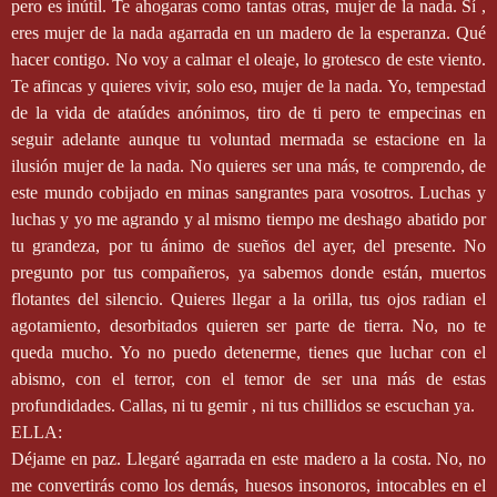
pero es inútil. Te ahogaras como tantas otras, mujer de la nada. Sí ,
eres mujer de la nada agarrada en un madero de la esperanza. Qué
hacer contigo. No voy a calmar el oleaje, lo grotesco de este viento.
Te afincas y quieres vivir, solo eso, mujer de la nada. Yo, tempestad
de la vida de ataúdes anónimos, tiro de ti pero te empecinas en
seguir adelante aunque tu voluntad mermada se estacione en la
ilusión mujer de la nada. No quieres ser una más, te comprendo, de
este mundo cobijado en minas sangrantes para vosotros. Luchas y
luchas y yo me agrando y al mismo tiempo me deshago abatido por
tu grandeza, por tu ánimo de sueños del ayer, del presente. No
pregunto por tus compañeros, ya sabemos donde están, muertos
flotantes del silencio. Quieres llegar a la orilla, tus ojos radian el
agotamiento, desorbitados quieren ser parte de tierra. No, no te
queda mucho. Yo no puedo detenerme, tienes que luchar con el
abismo, con el terror, con el temor de ser una más de estas
profundidades. Callas, ni tu gemir , ni tus chillidos se escuchan ya.
ELLA:
Déjame en paz. Llegaré agarrada en este madero a la costa. No, no
me convertirás como los demás, huesos insonoros, intocables en el