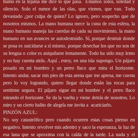
humo en la lejanía me dice lo que pasa.
Estamos solos, soledad y
silencio. Solo el rumor de las olas, que vienen, que van. Todo
devastado ¿por culpa de quien? Lo ignoro, pero sospecho que de
nosotros mismos. La mano humana mece la cuna de esta esfera, la
mano humano maneja las cuerdas de cada su movimiento, la mano
humano en sus avances se autodestruido. Sí, porque destruir donde
se posa es suicidarse a sí mismo, porque desechar los que no son de
su lengua o color es aniquilarse lentamente. Todo ha sido muy lento
y no hay cuenta atrás. Aquí , estoy, en una isla supongo. Un pájaro
posado en mi hombro y un perro flaco que mira el horizonte.
Intento andar, sacar mis pies de esta arena que me apresa, me cuesta
pero lo voy logrando, quiero llegar donde están las rocas para
sentirme segura. El pájaro sigue en mi hombre y el perro flaco
mirando el horizonte. Se da la vuelta y viene detrás de nosotros. Lo
miro y un cierto halito de alegría me invita a
acariciarlo.
PINZÓN AZUL:
No soy catastrófico pero cuando ocurren estas cosas pienso en
negativo. Intento revolver mis adentro y saco la esperanza, la luz de
esa luna que se aproxima con la caída de la tarde. La nada y el