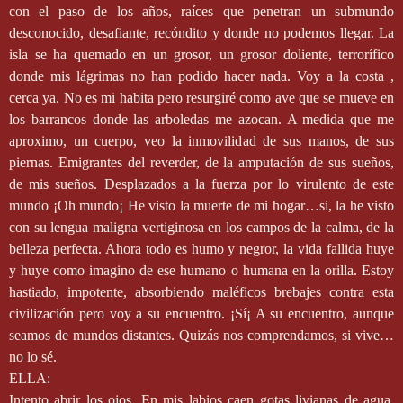
con el paso de los años, raíces que penetran un submundo
desconocido, desafiante, recóndito y donde no podemos llegar. La
isla se ha quemado en un grosor, un grosor doliente, terrorífico
donde mis lágrimas no han podido hacer nada. Voy a la costa ,
cerca ya. No es mi habita pero resurgiré como ave que se mueve en
los barrancos donde las arboledas me azocan. A medida que me
aproximo, un cuerpo, veo la inmovilidad de sus manos, de sus
piernas. Emigrantes del reverder, de la amputación de sus sueños,
de mis sueños. Desplazados a la fuerza por lo virulento de este
mundo ¡Oh mundo¡ He visto la muerte de mi hogar…si, la he visto
con su lengua maligna vertiginosa en los campos de la calma, de la
belleza perfecta. Ahora todo es humo y negror, la vida fallida huye
y huye como imagino de ese humano o humana en la orilla. Estoy
hastiado, impotente, absorbiendo maléficos brebajes contra esta
civilización pero voy a su encuentro. ¡Sí¡ A su encuentro, aunque
seamos de mundos distantes. Quizás nos comprendamos, si vive…
no lo sé.
ELLA:
Intento abrir los ojos. En mis labios caen gotas livianas de agua.