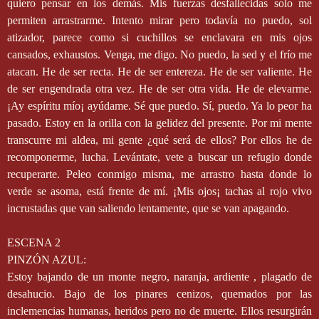
quiero pensar en los demás. Mis fuerzas desfallecidas solo me
permiten arrastrarme. Intento mirar pero todavía no puedo, sol
atizador, parece como si cuchillos se enclavara en mis ojos
cansados, exhaustos. Venga, me digo. No puedo, la sed y el frío me
atacan. He de ser recta. He de ser entereza. He de ser valiente. He
de ser engendrada otra vez. He de ser otra vida. He de elevarme.
¡Ay espíritu mío¡ ayúdame. Sé que puedo. Sí, puedo. Ya lo peor ha
pasado. Estoy en la orilla con la gelidez del presente. Por mi mente
transcurre mi aldea, mi gente ¿qué será de ellos? Por ellos he de
recomponerme, lucha. Levántate, vete a buscar un refugio donde
recuperarte. Peleo conmigo misma, me arrastro hasta donde lo
verde se asoma, está frente de mí. ¡Mis ojos¡ tachas al rojo vivo
incrustadas que van saliendo lentamente, que se van apagando.
ESCENA 2
PINZÓN AZUL:
Estoy bajando de un monte negro, naranja, ardiente , plagado de
desahucio. Bajo de los pinares cenizos, quemados por las
inclemencias humanas, heridos pero no de muerte. Ellos resurgirán