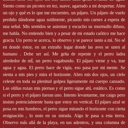
Siento como un picoteo en tez, suave, agarrado a mi despertar. Abro
un ojo y qué es lo que me encuentro, un pájaro. Un pájaro de vuelo
perdido dándome agua sutilmente, picando mis carnes a espera de
una señal. Mis sentidos se asientan y escucho su murmullo difuso,
me habla. No entiendo bien y a pesar de mi estado caótico me hace
gracia. Un perro se acerca, lo observo y se parece tanto a mí. No sé
en donde estoy, en un extraño lugar donde las aves se unen al
humano . Debe ser así. Me grita de repente y el perro ladra
alrededor de mÏ, un perro vagabundo. El pájaro viene y va, trae
agua y agua. El perro hace de vigía, eso pasa por mi mente. Se
sienta a mis pies y mira el horizonte. Abro mis dos ojos, un cielo
celeste en toda su plenitud golpea ligeramente mi cuerpo cansado.
Las olillas rozan mis piernas y el perro sigue ahí, estático. Es como
si el perro y el pájaro fueran uno. Intento levantarme, me caigo pero
insisto potencialmente hasta que estoy en vertical. El pájaro azul se
posa en mis hombros, el perro sigue mirando el horizonte con cierta
resignación , lo noto en su mirada. Algo le pasa a esta tierra.
Observo más allá de la playa, en sus adentros, y una columna de