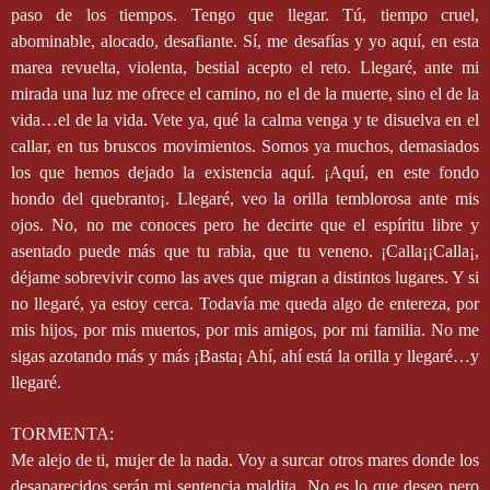
paso de los tiempos. Tengo que llegar. Tú, tiempo cruel,
abominable, alocado, desafiante. Sí, me desafías y yo aquí, en esta
marea revuelta, violenta, bestial acepto el reto. Llegaré, ante mi
mirada una luz me ofrece el camino, no el de la muerte, sino el de la
vida…el de la vida. Vete ya, qué la calma venga y te disuelva en el
callar, en tus bruscos movimientos. Somos ya muchos, demasiados
los que hemos dejado la existencia aquí. ¡Aquí, en este fondo
hondo del quebranto¡. Llegaré, veo la orilla temblorosa ante mis
ojos. No, no me conoces pero he decirte que el espíritu libre y
asentado puede más que tu rabia, que tu veneno. ¡Calla¡¡Calla¡,
déjame sobrevivir como las aves que migran a distintos lugares. Y si
no llegaré, ya estoy cerca. Todavía me queda algo de entereza, por
mis hijos, por mis muertos, por mis amigos, por mi familia. No me
sigas azotando más y más ¡Basta¡ Ahí, ahí está la orilla y llegaré…y
llegaré.
TORMENTA:
Me alejo de ti, mujer de la nada. Voy a surcar otros mares donde los
desaparecidos serán mi sentencia maldita. No es lo que deseo pero