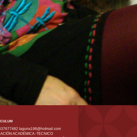
ICULUM
 637677482 laguna198@hotmail.com
ACIÓN ACADÉMICA -TECNICO