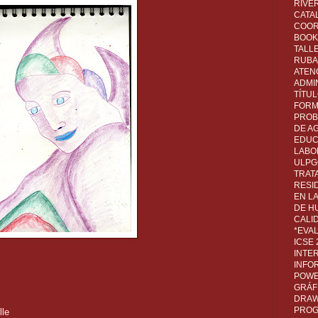
RIVER
CATA
COOR
BOOK 
TALL
RUBA
ATEN
ADMI
TÍTU
FORM
PROB
DE A
EDUC
LABO
ULPG
TRAT
RESI
EN L
DE H
CALI
*EVA
ICSE
INTE
INFO
POWE
GRÁF
DRAW,
PROG
lle