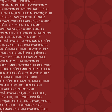
O) 2017/18 FUNCIONES:
LOGAR, MONTAJE EXPOSICIÓN Y
DINACIÓN DE ACTOS. TALLER DE
TRAILER( IES. FELO MONZÓN) 2018
ER DE CERAS (CEP GUTIÉRREZ
LCAVA) 2019 CELADOR (SCS) 2020
CIÓN DIRECTA AL ENFERMO
NISTRATIVO(SCS) 2025 OTROS
LOS *MANIPULADOR DE ALIMENTOS
ACION SIN BARREAS 2013 *
LEMÁTICA DE LA CONTAMINACIÓN
GUAS Y SUELOS. IMPLICACIONES
ACIÓN AMBIENTAL ULPGC 2013 *
RATORIO DE ANÁLISIS QUÍMICO
C 2012 * ESTRATEGIAS PARA EL
AMIENTO Y ELIMINACION DE
DUOS .IMPLICACIONES ULPGC 2010
A EDUCACIÓN AMBIENTAL * TALLER
UERTO ECOLÓGICO ULPGC 2010 *
DAD AMBIENTAL ICSE 2004
LUACIÓN DEL IMPACTO AMBIENTAL
 2004 ADMTVO. DIRECCION
RN. AUDIOCENTRO 1998
RMÁTICA WORD, ACCESS, EXEL,
R POINT, INTERNET, DISEÑO
ICO(AUTOCAD, TURBOCAD, COREL
 FLASH, ILLUSTRATOR CS5),
RAMADOR DE APLICACIONES DE