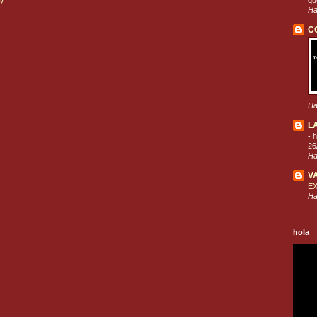
que
Ha
C
Ha
L
-
h
26
Ha
V
E
Ha
hola