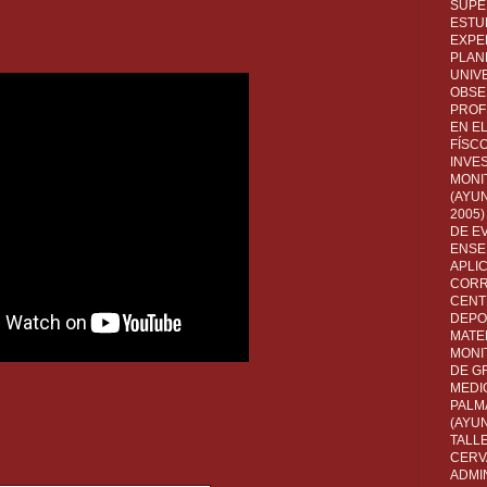
SUPE
ESTUD
EXPE
PLANE
UNIV
OBSE
PROF
EN E
FÍSC
INVES
MONI
(AYUN
2005)
DE E
ENSE
APLI
CORR
CENT
DEPO
MATE
MONI
DE G
MEDI
PALM
(AYU
TALL
CERV
ADMI