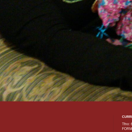
CURR
Tfno:
FORM