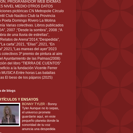
IÓN, PROGRAMADOR WEB IDIOMAS
ÉS NIVEL MEDIO OTROS DATOS
ciones pictóricas CN Metropole Círculo
til Club Naútico Club la Provincia
 Poeta Domingo Rivero La Molina
nía Varias colectivas. Libros publicados
A”, 2007 ;“Desde la sombra”, 2008 ;“A
bra de una lluvia de estrellas”,
”Relatos de Arena”2014,”Despedida”,
“La carta”,2021, “Ellas”´,2021, “En
al”,2021,”Las mareas del ayer”2023
s colectivos 3º premio de pintura al aire
del Ayuntamiento de las Palmas(2008)
ración del libro “TIERRA DE CUENTOS”
eficio a la fundación Vicente Ferrer
) MUSICA Entre horas Las batallas
as El beso de los pájaros (2025)
ta de blogs
RTÍCULOS Y ENSAYOS
BONNY TYLER
-
Bonny
Tyler Aunque no lo sepas,
el universo promete
guardarte aquí, en este
pequeño planeta donde la
sonoridad de tu voz
anuncia una despedida