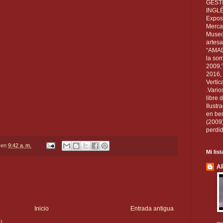
GEST
INGL
Exposi
Mercan
Museo
artesa
“AMAD
la som
2009,
2016, 
Vertic
.Vario
libre 
Ilust
en ben
(2009
perdid
en
9:42 a. m.
Mi lis
A
Inicio
Entrada antigua
)