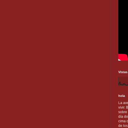
Vistas
hola
La ave
vivir.
sobre
día do
cima d
de lo