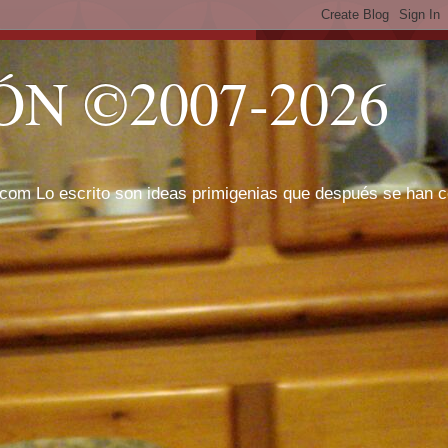
N ©2007-2026
com Lo escrito son ideas primigenias que después se han cor