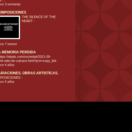
 ...
ce 3 semanas
OMPOSICIONES
THE SILENCE OF THE
HEART
-
ce 7 meses
A MEMORIA PERDIDA
ttps://elpais.com/sociedad/2021-09-
/el-odio-de-vulcano.html?prm=copy_link
ce 4 años
ARIACIONES. OBRAS ARTISTICAS.
XPOSICIONES
-
ce 5 años