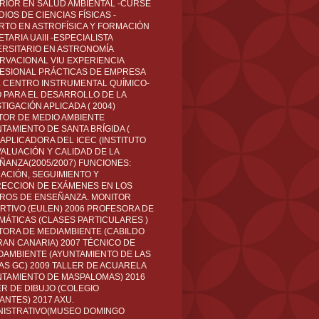
RIOR EN SALUD AMBIENTAL -CURSÉ
IOS DE CIENCIAS FÍSICAS -
RTO EN ASTROFÍSICA Y FORMACIÓN
TARIA UAIII -ESPECIALISTA
ERSITARIO EN ASTRONOMÍA
RVACIONAL VIU EXPERIENCIA
ESIONAL PRÁCTICAS DE EMPRESA
L CENTRO INSTRUMENTAL QUÍMICO-
O PARA EL DESARROLLO DE LA
TIGACIÓN APLICADA ( 2004)
TOR DE MEDIO AMBIENTE
TAMIENTO DE SANTA BRÍGIDA (
 APLICADORA DEL ICEC (INSTITUTO
VALUACIÓN Y CALIDAD DE LA
ÑANZA(2005/2007) FUNCIONES:
CACIÓN, SEGUIMIENTO Y
ECCION DE EXÁMENES EN LOS
ROS DE ENSEÑANZA. MONITOR
RTIVO (EULEN) 2006 PROFESORA DE
MÁTICAS (CLASES PARTICULARES )
TORA DE MEDIAMBIENTE (CABILDO
RAN CANARIA) 2007 TÉCNICO DE
OAMBIENTE (AYUNTAMIENTO DE LAS
AS GC) 2009 TALLER DE ACUARELA
NTAMIENTO DE MASPALOMAS) 2016
ER DE DIBUJO (COLEGIO
ANTES) 2017 AXU.
NISTRATIVO(MUSEO DOMINGO