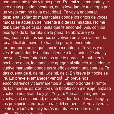
hombros ante tanto y tanto peso.
Ralentizo la memoria y te
veo en tus pisadas pesadas, en la levedad de tu cuerpo por
un vasto camino de la oscuridad.
Te voy a encontrar,
despierta, soñando manantiales donde los gritos de voces
mudas se aquejan del hiriente frío de las miradas. No me
daba cuenta de tu ida hasta que te encontré.
Así, con los
ojos fijos de la derrota, de la pena. Te abrazaré y la
enajenación de tus sueños se volverá un velo eviterno de
roca difícil de mover. Te has ido pero, te encuentro,
ronroneando no se qué canción monótona.
Te viras y me
ves. Espejo donde el alma atiende a los llantos. Te viras y
me ves.
Reconfortada dejas que te abrace. El búho en la
noche se aleja, las ramas se apegan al silencio, el sudor se
vuelve manantial donde tus sueños evocan una sonrisa. Te
das cuenta de ti, de mi….de mi, de ti. En breve la noche se
irá. En breve el amanecer vendrá. En breve nos
encontraremos y caminaremos al unísono donde el rumor
de las mareas danzan con una botella con mensaje lanzada
vuelve a nosotras. Tú y yo. Yo y tú. Aun así, te regaño, no
vuelvas a la oscuridad, no vuelvas donde el desasosiego y
los precipicios arrancan tu raíz del corazón.
Pero volverás,
te distanciarás de mí y harás malabares con tus malos
ratos.
Tú y yo. Yo y tú.