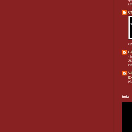
que
Ha
C
Ha
L
-
h
26
Ha
V
E
Ha
hola