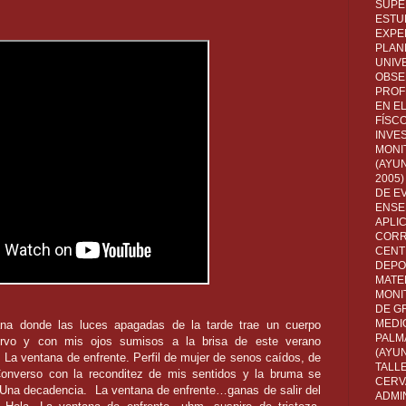
SUPE
ESTUD
EXPE
PLANE
UNIV
OBSE
PROF
EN E
FÍSC
INVES
MONI
(AYUN
2005)
DE E
ENSE
APLI
CORR
CENT
DEPO
MATE
MONI
DE G
MEDI
ana donde las luces apagadas de la tarde trae un cuerpo
PALM
vo y con mis ojos sumisos a la brisa de este verano
(AYU
. La ventana de enfrente. Perfil de mujer de senos caídos, de
TALL
 Converso con la reconditez de mis sentidos y la bruma se
CERV
 Una decadencia.
La ventana de enfrente…ganas de salir del
ADMI