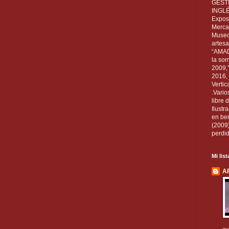
GEST
INGL
Exposi
Mercan
Museo
artesa
“AMAD
la som
2009,
2016, 
Vertic
.Vario
libre 
Ilust
en ben
(2009
perdid
Mi lis
A