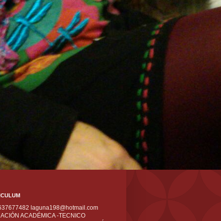
ICULUM
 637677482 laguna198@hotmail.com
ACIÓN ACADÉMICA -TECNICO