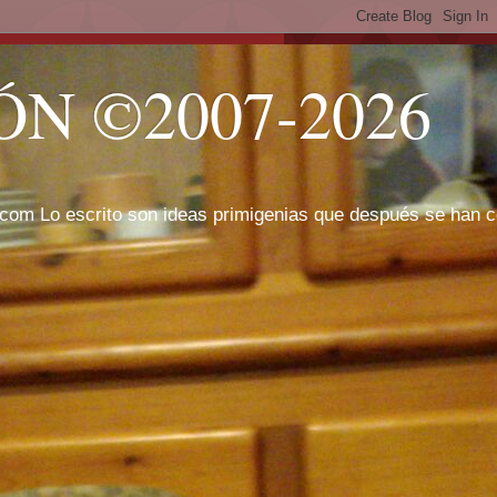
N ©2007-2026
com Lo escrito son ideas primigenias que después se han cor