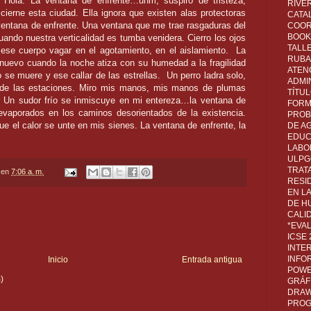
 Hola. La ventana de enfrente…uhm, suspiro de tristeza,
RIVER
ierne esta ciudad. Ella ignora que existen alas protectoras
CATA
a ventana de enfrente. Una ventana que me trae rasgaduras del
COOR
BOOK 
ndo nuestra verticalidad es tumba venidera. Cierro los ojos
TALL
r ese cuerpo vagar en el agotamiento, en el aislamiento.
La
RUBA
nuevo cuando la noche atiza con su humedad a la fragilidad
ATEN
 se muere y ese callar de las estrellas.
Un perro ladra solo,
ADMI
s de las estaciones. Miro mis manos, mis manos de plumas
TÍTU
s. Un sudor frío se inmiscuye en mi entereza…la ventana de
FORM
 evaporados en los caminos desorientados de la existencia.
PROB
ue el calor se unte en mis sienes. La ventana de enfrente, la
DE A
EDUC
LABO
ULPG
TRAT
en
7:06 a. m.
RESI
EN L
DE H
CALI
*EVA
ICSE
INTE
INFO
Inicio
Entrada antigua
POWE
)
GRÁF
DRAW,
PROG