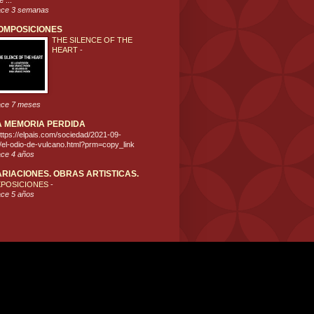
 ...
ce 3 semanas
OMPOSICIONES
THE SILENCE OF THE
HEART
-
ce 7 meses
A MEMORIA PERDIDA
ttps://elpais.com/sociedad/2021-09-
/el-odio-de-vulcano.html?prm=copy_link
ce 4 años
ARIACIONES. OBRAS ARTISTICAS.
XPOSICIONES
-
ce 5 años