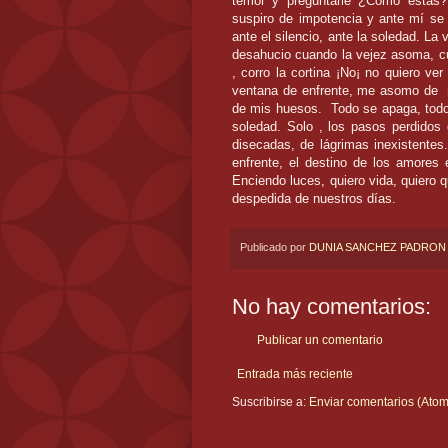
temor y preguntarle ¿Cómo estás?
suspiro de impotencia y ante mí se c
ante el silencio, ante la soledad. L
desahucio cuando la vejez asoma, cua
, corro la cortina ¡No¡ no quiero ve
ventana de enfrente, me asomo de
de mis huesos.
Todo se apaga, todo
soledad. Solo , los pasos perdido
disecadas, de lágrimas inexistente
enfrente, el destino de los amores
Enciendo luces, quiero vida, quiero q
despedida de nuestros días.
Publicado por
DUNIA SANCHEZ PADRON
No hay comentarios:
Publicar un comentario
Entrada más reciente
Suscribirse a:
Enviar comentarios (Atom