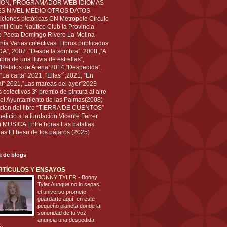
IÓN, PROGRAMADOR WEB IDIOMAS
ÉS NIVEL MEDIO OTROS DATOS
ciones pictóricas CN Metropole Círculo
til Club Naútico Club la Provincia
 Poeta Domingo Rivero La Molina
nía Varias colectivas. Libros publicados
A”, 2007 ;“Desde la sombra”, 2008 ;“A
bra de una lluvia de estrellas”,
”Relatos de Arena”2014,”Despedida”,
“La carta”,2021, “Ellas”´,2021, “En
al”,2021,”Las mareas del ayer”2023
s colectivos 3º premio de pintura al aire
del Ayuntamiento de las Palmas(2008)
ración del libro “TIERRA DE CUENTOS”
eficio a la fundación Vicente Ferrer
) MUSICA Entre horas Las batallas
as El beso de los pájaros (2025)
ta de blogs
RTÍCULOS Y ENSAYOS
BONNY TYLER
-
Bonny
Tyler Aunque no lo sepas,
el universo promete
guardarte aquí, en este
pequeño planeta donde la
sonoridad de tu voz
anuncia una despedida