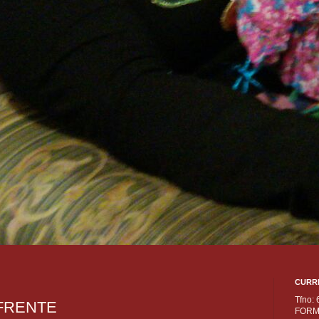
CURR
Tfno:
FRENTE
FORM