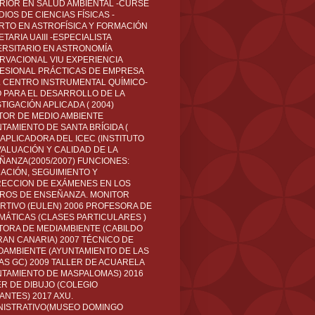
RIOR EN SALUD AMBIENTAL -CURSÉ
IOS DE CIENCIAS FÍSICAS -
RTO EN ASTROFÍSICA Y FORMACIÓN
TARIA UAIII -ESPECIALISTA
ERSITARIO EN ASTRONOMÍA
RVACIONAL VIU EXPERIENCIA
ESIONAL PRÁCTICAS DE EMPRESA
L CENTRO INSTRUMENTAL QUÍMICO-
O PARA EL DESARROLLO DE LA
TIGACIÓN APLICADA ( 2004)
TOR DE MEDIO AMBIENTE
TAMIENTO DE SANTA BRÍGIDA (
 APLICADORA DEL ICEC (INSTITUTO
VALUACIÓN Y CALIDAD DE LA
ÑANZA(2005/2007) FUNCIONES:
CACIÓN, SEGUIMIENTO Y
ECCION DE EXÁMENES EN LOS
ROS DE ENSEÑANZA. MONITOR
RTIVO (EULEN) 2006 PROFESORA DE
MÁTICAS (CLASES PARTICULARES )
TORA DE MEDIAMBIENTE (CABILDO
RAN CANARIA) 2007 TÉCNICO DE
OAMBIENTE (AYUNTAMIENTO DE LAS
AS GC) 2009 TALLER DE ACUARELA
NTAMIENTO DE MASPALOMAS) 2016
ER DE DIBUJO (COLEGIO
ANTES) 2017 AXU.
NISTRATIVO(MUSEO DOMINGO