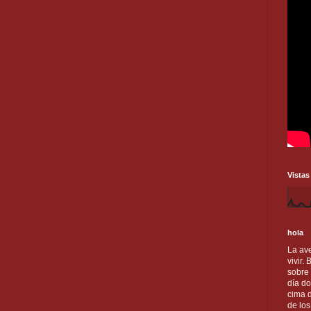
Vistas
hola
La ave
vivir.
sobre
día do
cima d
de lo