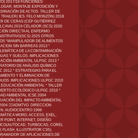
O) 2017/18 FUNCIONES:
LOGAR, MONTAJE EXPOSICIÓN Y
DINACIÓN DE ACTOS. TALLER DE
TRAILER( IES. FELO MONZÓN) 2018
ER DE CERAS (CEP GUTIÉRREZ
LCAVA) 2019 CELADOR (SCS) 2020
CIÓN DIRECTA AL ENFERMO
NISTRATIVO(SCS) 2025 OTROS
LOS *MANIPULADOR DE ALIMENTOS
ACION SIN BARREAS 2013 *
LEMÁTICA DE LA CONTAMINACIÓN
GUAS Y SUELOS. IMPLICACIONES
ACIÓN AMBIENTAL ULPGC 2013 *
RATORIO DE ANÁLISIS QUÍMICO
C 2012 * ESTRATEGIAS PARA EL
AMIENTO Y ELIMINACION DE
DUOS .IMPLICACIONES ULPGC 2010
A EDUCACIÓN AMBIENTAL * TALLER
UERTO ECOLÓGICO ULPGC 2010 *
DAD AMBIENTAL ICSE 2004
LUACIÓN DEL IMPACTO AMBIENTAL
 2004 ADMTVO. DIRECCION
RN. AUDIOCENTRO 1998
RMÁTICA WORD, ACCESS, EXEL,
R POINT, INTERNET, DISEÑO
ICO(AUTOCAD, TURBOCAD, COREL
 FLASH, ILLUSTRATOR CS5),
RAMADOR DE APLICACIONES DE