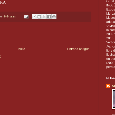
GEST
UARÁ
INGL
Exposi
Mercan
en
8:44 a. m.
Museo
artesa
“AMAD
la som
2009,
2016, 
Vertic
.Vario
Inicio
Entrada antigua
libre 
Ilust
)
en ben
(2009
perdid
Mi lis
A