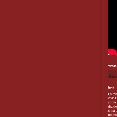
Vistas
hola
La ave
vivir.
sobre
día do
cima d
de lo