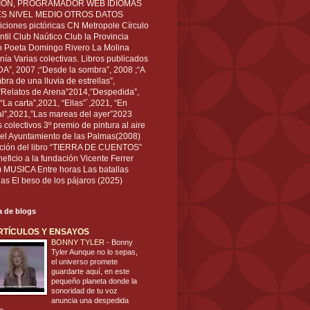
IÓN, PROGRAMADOR WEB IDIOMAS
ÉS NIVEL MEDIO OTROS DATOS
ciones pictóricas CN Metropole Círculo
til Club Naútico Club la Provincia
 Poeta Domingo Rivero La Molina
nía Varias colectivas. Libros publicados
A”, 2007 ;“Desde la sombra”, 2008 ;“A
bra de una lluvia de estrellas”,
”Relatos de Arena”2014,”Despedida”,
“La carta”,2021, “Ellas”´,2021, “En
al”,2021,”Las mareas del ayer”2023
s colectivos 3º premio de pintura al aire
del Ayuntamiento de las Palmas(2008)
ración del libro “TIERRA DE CUENTOS”
eficio a la fundación Vicente Ferrer
) MUSICA Entre horas Las batallas
as El beso de los pájaros (2025)
ta de blogs
RTÍCULOS Y ENSAYOS
BONNY TYLER
-
Bonny
Tyler Aunque no lo sepas,
el universo promete
guardarte aquí, en este
pequeño planeta donde la
sonoridad de tu voz
anuncia una despedida