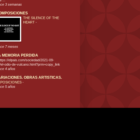
 ...
ce 3 semanas
OMPOSICIONES
THE SILENCE OF THE
HEART
-
ce 7 meses
A MEMORIA PERDIDA
ttps://elpais.com/sociedad/2021-09-
/el-odio-de-vulcano.html?prm=copy_link
ce 4 años
ARIACIONES. OBRAS ARTISTICAS.
XPOSICIONES
-
ce 5 años