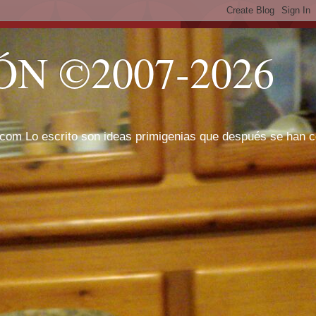
N ©2007-2026
com Lo escrito son ideas primigenias que después se han cor