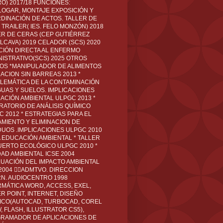
O) 2017/18 FUNCIONES:
LOGAR, MONTAJE EXPOSICIÓN Y
DINACIÓN DE ACTOS. TALLER DE
TRAILER( IES. FELO MONZÓN) 2018
ER DE CERAS (CEP GUTIÉRREZ
LCAVA) 2019 CELADOR (SCS) 2020
CIÓN DIRECTA AL ENFERMO
NISTRATIVO(SCS) 2025 OTROS
LOS *MANIPULADOR DE ALIMENTOS
ACION SIN BARREAS 2013 *
LEMÁTICA DE LA CONTAMINACIÓN
GUAS Y SUELOS. IMPLICACIONES
ACIÓN AMBIENTAL ULPGC 2013 *
RATORIO DE ANÁLISIS QUÍMICO
C 2012 * ESTRATEGIAS PARA EL
AMIENTO Y ELIMINACION DE
DUOS .IMPLICACIONES ULPGC 2010
A EDUCACIÓN AMBIENTAL * TALLER
UERTO ECOLÓGICO ULPGC 2010 *
DAD AMBIENTAL ICSE 2004
LUACIÓN DEL IMPACTO AMBIENTAL
 2004 ADMTVO. DIRECCION
RN. AUDIOCENTRO 1998
RMÁTICA WORD, ACCESS, EXEL,
R POINT, INTERNET, DISEÑO
ICO(AUTOCAD, TURBOCAD, COREL
 FLASH, ILLUSTRATOR CS5),
RAMADOR DE APLICACIONES DE