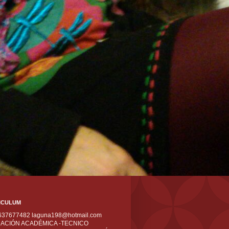
ICULUM
 637677482 laguna198@hotmail.com
ACIÓN ACADÉMICA -TECNICO