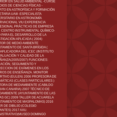
RIOR EN SALUD AMBIENTAL -CURSÉ
IOS DE CIENCIAS FÍSICAS -
RTO EN ASTROFÍSICA Y FORMACIÓN
TARIA UAIII -ESPECIALISTA
ERSITARIO EN ASTRONOMÍA
RVACIONAL VIU EXPERIENCIA
ESIONAL PRÁCTICAS DE EMPRESA
L CENTRO INSTRUMENTAL QUÍMICO-
O PARA EL DESARROLLO DE LA
TIGACIÓN APLICADA ( 2004)
TOR DE MEDIO AMBIENTE
TAMIENTO DE SANTA BRÍGIDA (
 APLICADORA DEL ICEC (INSTITUTO
VALUACIÓN Y CALIDAD DE LA
ÑANZA(2005/2007) FUNCIONES:
CACIÓN, SEGUIMIENTO Y
ECCION DE EXÁMENES EN LOS
ROS DE ENSEÑANZA. MONITOR
RTIVO (EULEN) 2006 PROFESORA DE
MÁTICAS (CLASES PARTICULARES )
TORA DE MEDIAMBIENTE (CABILDO
RAN CANARIA) 2007 TÉCNICO DE
OAMBIENTE (AYUNTAMIENTO DE LAS
AS GC) 2009 TALLER DE ACUARELA
NTAMIENTO DE MASPALOMAS) 2016
ER DE DIBUJO (COLEGIO
ANTES) 2017 AXU.
NISTRATIVO(MUSEO DOMINGO