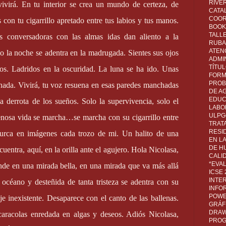
RIVER
evivirá. En tu interior se crea un mundo de certeza, de
CATA
COOR
con tu cigarrillo apretado entre tus labios y tus manos.
BOOK 
TALL
 conversadoras con las almas idas dan aliento a la
RUBA
ATEN
do la noche se adentra en la madrugada. Sientes sus ojos
ADMI
TÍTU
os. Ladridos en la oscuridad. La luna se ha ido. Unas
FORM
PROB
 nada. Vivirá, tu voz resuena en esas paredes manchadas
DE A
EDUC
a derrota de los sueños. Solo la supervivencia, solo el
LABO
ULPG
penosa vida se marcha…se marcha con su cigarrillo entre
TRAT
RESI
 surca en imágenes cada trozo de mi. Un halito de una
EN L
DE H
uentra, aquí, en la orilla ante el agujero. Hola Nicolasa,
CALI
*EVA
unde en una mirada bella, en una mirada que va más allá
ICSE
INTE
 océano y desteñida de tanta tristeza se adentra con su
INFO
POWE
aje inexistente. Desaparece con el canto de las ballenas.
GRÁF
DRAW,
caracolas enredada en algas y deseos. Adiós Nicolasa,
PROG