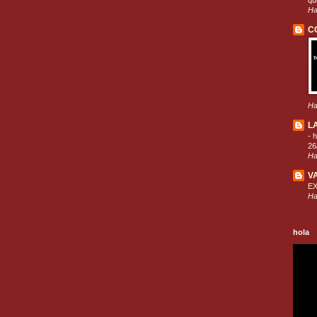
que
Ha
C
Ha
L
-
h
26
Ha
V
E
Ha
hola