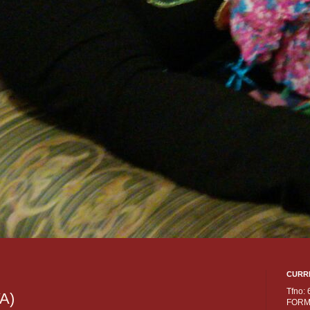
CURR
Tfno:
A)
FORM