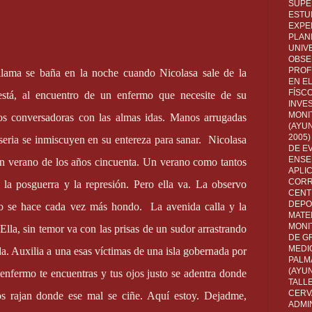
SUPE
ESTUD
EXPE
PLANE
UNIV
OBSE
PROF
llama se baña en la noche cuando Nicolasa sale de la
EN E
FÍSC
stá, al encuentro de un enfermo que necesite de su
INVES
MONI
os conversadoras con las almas idas. Manos arrugadas
(AYUN
2005)
seria se inmiscuyen en su entereza para sanar.
Nicolasa
DE E
ENSE
 un verano de los años cincuenta. Un verano como tantos
APLI
CORR
e la posguerra y la represión. Pero ella va. La observo
CENT
DEPO
ro se hace cada vez más hondo.
La avenida calla y la
MATE
MONI
Ella, sin temor va con las prisas de un sudor arrastrando
DE G
MEDI
a. Auxilia a una esas víctimas de una isla gobernada por
PALM
(AYU
enfermo te encuentras y tus ojos justo se adentra donde
TALL
CERV
tos rajan donde ese mal se ciñe. Aquí estoy. Dejadme,
ADMI