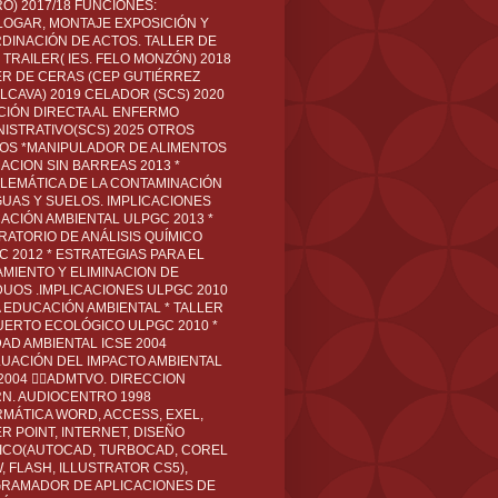
O) 2017/18 FUNCIONES:
LOGAR, MONTAJE EXPOSICIÓN Y
DINACIÓN DE ACTOS. TALLER DE
TRAILER( IES. FELO MONZÓN) 2018
ER DE CERAS (CEP GUTIÉRREZ
LCAVA) 2019 CELADOR (SCS) 2020
CIÓN DIRECTA AL ENFERMO
NISTRATIVO(SCS) 2025 OTROS
LOS *MANIPULADOR DE ALIMENTOS
ACION SIN BARREAS 2013 *
LEMÁTICA DE LA CONTAMINACIÓN
GUAS Y SUELOS. IMPLICACIONES
ACIÓN AMBIENTAL ULPGC 2013 *
RATORIO DE ANÁLISIS QUÍMICO
C 2012 * ESTRATEGIAS PARA EL
AMIENTO Y ELIMINACION DE
DUOS .IMPLICACIONES ULPGC 2010
A EDUCACIÓN AMBIENTAL * TALLER
UERTO ECOLÓGICO ULPGC 2010 *
DAD AMBIENTAL ICSE 2004
LUACIÓN DEL IMPACTO AMBIENTAL
 2004 ADMTVO. DIRECCION
RN. AUDIOCENTRO 1998
RMÁTICA WORD, ACCESS, EXEL,
R POINT, INTERNET, DISEÑO
ICO(AUTOCAD, TURBOCAD, COREL
 FLASH, ILLUSTRATOR CS5),
RAMADOR DE APLICACIONES DE