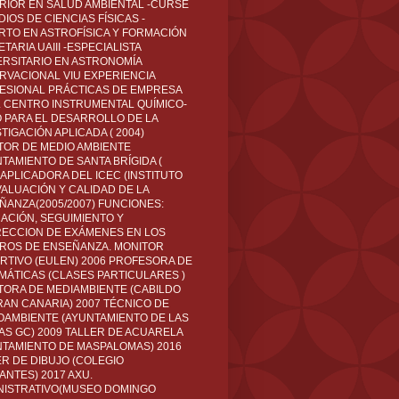
RIOR EN SALUD AMBIENTAL -CURSÉ
IOS DE CIENCIAS FÍSICAS -
RTO EN ASTROFÍSICA Y FORMACIÓN
TARIA UAIII -ESPECIALISTA
ERSITARIO EN ASTRONOMÍA
RVACIONAL VIU EXPERIENCIA
ESIONAL PRÁCTICAS DE EMPRESA
L CENTRO INSTRUMENTAL QUÍMICO-
O PARA EL DESARROLLO DE LA
TIGACIÓN APLICADA ( 2004)
TOR DE MEDIO AMBIENTE
TAMIENTO DE SANTA BRÍGIDA (
 APLICADORA DEL ICEC (INSTITUTO
VALUACIÓN Y CALIDAD DE LA
ÑANZA(2005/2007) FUNCIONES:
CACIÓN, SEGUIMIENTO Y
ECCION DE EXÁMENES EN LOS
ROS DE ENSEÑANZA. MONITOR
RTIVO (EULEN) 2006 PROFESORA DE
MÁTICAS (CLASES PARTICULARES )
TORA DE MEDIAMBIENTE (CABILDO
RAN CANARIA) 2007 TÉCNICO DE
OAMBIENTE (AYUNTAMIENTO DE LAS
AS GC) 2009 TALLER DE ACUARELA
NTAMIENTO DE MASPALOMAS) 2016
ER DE DIBUJO (COLEGIO
ANTES) 2017 AXU.
NISTRATIVO(MUSEO DOMINGO