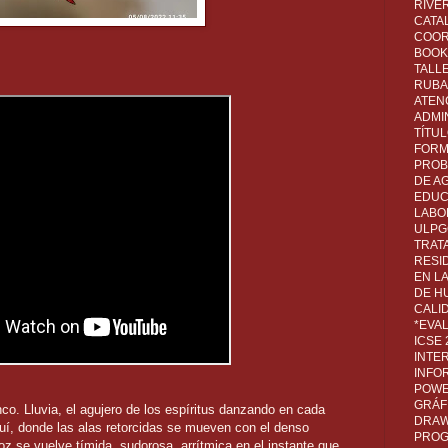
RIVER
CATA
COOR
BOOK 
TALL
RUBA
ATEN
ADMI
TÍTU
FORM
PROB
DE A
EDUC
LABO
ULPG
TRAT
RESI
EN L
DE H
CALI
*EVA
ICSE
INTE
INFO
POWE
GRÁF
o. Lluvia, el agujero de los espíritus danzando en cada
DRAW,
uí, donde las alas retorcidas se mueven con el denso
PROG
oz se vuelve tímida, sudorosa, arrítmica en el instante que