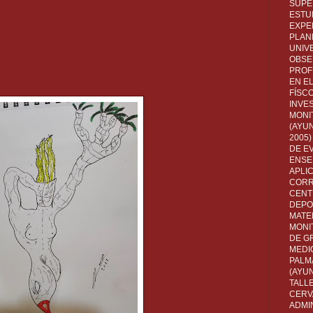
SUPE
ESTUD
EXPE
PLANE
UNIV
OBSE
PROF
EN E
FÍSC
INVES
MONI
(AYUN
2005)
DE E
ENSE
APLI
CORR
CENT
DEPO
MATE
MONI
DE G
MEDI
PALM
(AYU
TALL
CERV
ADMI