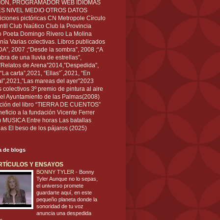
IÓN, PROGRAMADOR WEB IDIOMAS
ÉS NIVEL MEDIO OTROS DATOS
ciones pictóricas CN Metropole Círculo
til Club Naútico Club la Provincia
 Poeta Domingo Rivero La Molina
nía Varias colectivas. Libros publicados
A”, 2007 ;“Desde la sombra”, 2008 ;“A
bra de una lluvia de estrellas”,
”Relatos de Arena”2014,”Despedida”,
“La carta”,2021, “Ellas”´,2021, “En
al”,2021,”Las mareas del ayer”2023
s colectivos 3º premio de pintura al aire
del Ayuntamiento de las Palmas(2008)
ración del libro “TIERRA DE CUENTOS”
eficio a la fundación Vicente Ferrer
) MUSICA Entre horas Las batallas
as El beso de los pájaros (2025)
ta de blogs
RTÍCULOS Y ENSAYOS
BONNY TYLER
-
Bonny
Tyler Aunque no lo sepas,
el universo promete
guardarte aquí, en este
pequeño planeta donde la
sonoridad de tu voz
anuncia una despedida