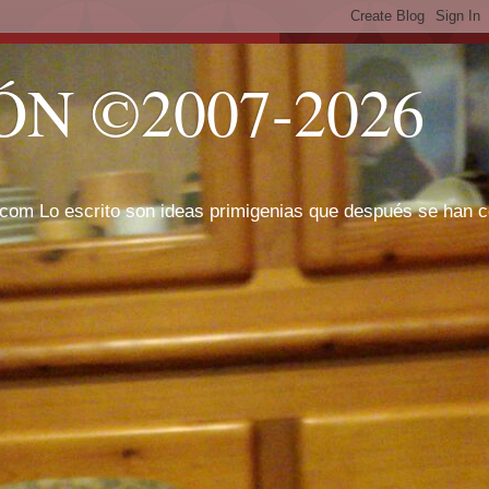
N ©2007-2026
com Lo escrito son ideas primigenias que después se han cor