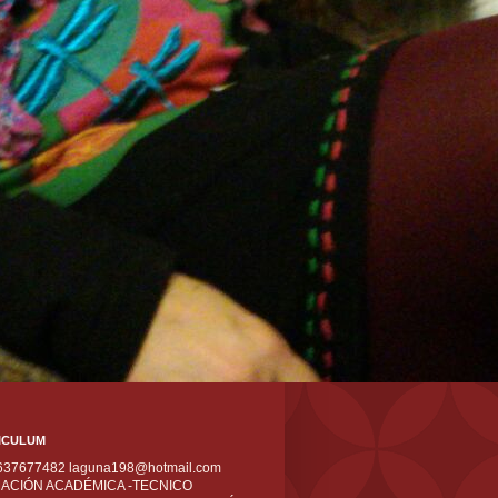
ICULUM
 637677482 laguna198@hotmail.com
ACIÓN ACADÉMICA -TECNICO