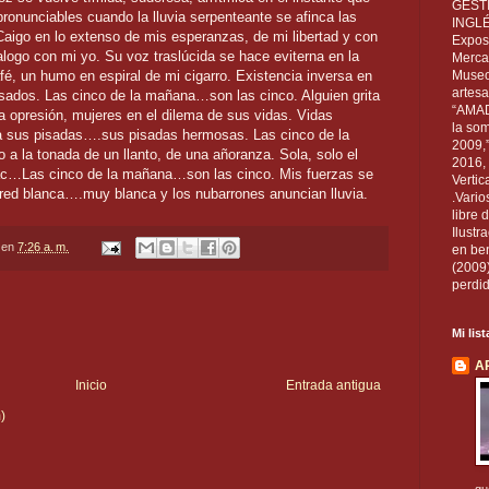
GEST
onunciables cuando la lluvia serpenteante se afinca las
INGL
aigo en lo extenso de mis esperanzas, de mi libertad y con
Exposi
ogo con mi yo. Su voz traslúcida se hace eviterna en la
Mercan
é, un humo en espiral de mi cigarro. Existencia inversa en
Museo
artesa
esados. Las cinco de la mañana…son las cinco. Alguien grita
“AMAD
 la opresión, mujeres en el dilema de sus vidas. Vidas
la som
da sus pisadas….sus pisadas hermosas. Las cinco de la
2009,
a la tonada de un llanto, de una añoranza. Sola, solo el
2016, 
tac…Las cinco de la mañana…son las cinco. Mis fuerzas se
Vertic
ed blanca….muy blanca y los nubarrones anuncian lluvia.
.Vario
libre 
Ilust
en
7:26 a. m.
en ben
(2009
perdid
Mi lis
A
Inicio
Entrada antigua
)