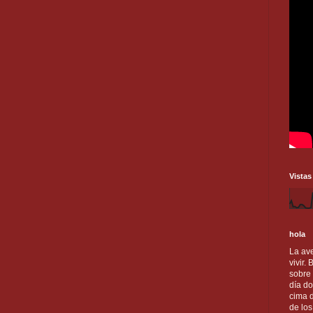
Vistas
hola
La ave
vivir.
sobre
día do
cima d
de lo