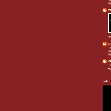
que
Ha
C
Ha
L
-
h
26
Ha
V
E
Ha
hola