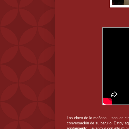
Las cinco de la mañana….son las cinc
conversación de su barullo. Estoy aq
agotamiento. Levanto y con ello mi v