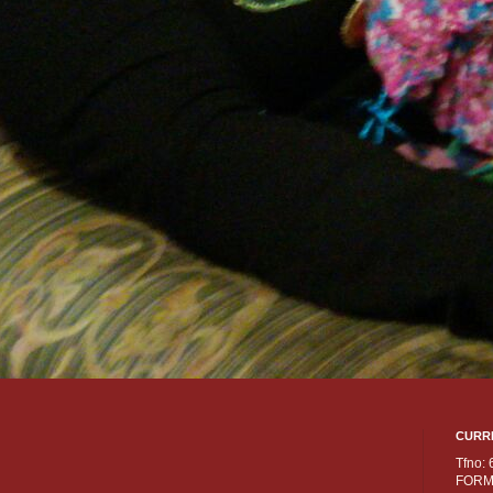
CURR
Tfno:
FORM