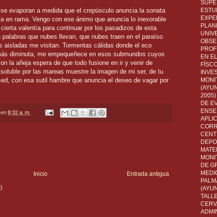
SUPE
 se evaporan a medida que el crepúsculo anuncia la sonata
ESTUD
EXPE
ama en rama. Vengo con ese ánimo que anuncia lo inexorable
PLANE
 cierta valentía para continuar por los pasadizos de esta
UNIV
palabras que nubes llevan, que nubes traen en el paraíso
OBSE
 aisladas me visitan. Tormentas cálidas donde el eco
PROF
 más diminuta, me empequeñece en esos submundos cuyos
EN E
on la añeja espera de que todo fusione en ir y venir de
FÍSC
 soluble por las mareas muestre la imagen de mi ser, de tu
INVES
ed, con esa sutil hambre que anuncia el deseo de vagar por
MONI
(AYUN
2005)
DE E
ENSE
en
8:32 a. m.
APLI
CORR
CENT
DEPO
MATE
MONI
DE G
MEDI
Inicio
Entrada antigua
PALM
)
(AYU
TALL
CERV
ADMI