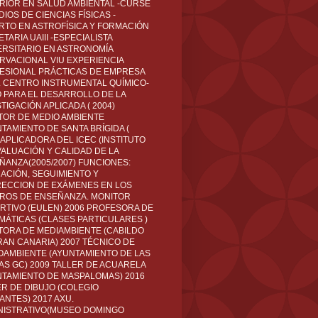
RIOR EN SALUD AMBIENTAL -CURSÉ
IOS DE CIENCIAS FÍSICAS -
RTO EN ASTROFÍSICA Y FORMACIÓN
TARIA UAIII -ESPECIALISTA
ERSITARIO EN ASTRONOMÍA
RVACIONAL VIU EXPERIENCIA
ESIONAL PRÁCTICAS DE EMPRESA
L CENTRO INSTRUMENTAL QUÍMICO-
O PARA EL DESARROLLO DE LA
TIGACIÓN APLICADA ( 2004)
TOR DE MEDIO AMBIENTE
TAMIENTO DE SANTA BRÍGIDA (
 APLICADORA DEL ICEC (INSTITUTO
VALUACIÓN Y CALIDAD DE LA
ÑANZA(2005/2007) FUNCIONES:
CACIÓN, SEGUIMIENTO Y
ECCION DE EXÁMENES EN LOS
ROS DE ENSEÑANZA. MONITOR
RTIVO (EULEN) 2006 PROFESORA DE
MÁTICAS (CLASES PARTICULARES )
TORA DE MEDIAMBIENTE (CABILDO
RAN CANARIA) 2007 TÉCNICO DE
OAMBIENTE (AYUNTAMIENTO DE LAS
AS GC) 2009 TALLER DE ACUARELA
NTAMIENTO DE MASPALOMAS) 2016
ER DE DIBUJO (COLEGIO
ANTES) 2017 AXU.
NISTRATIVO(MUSEO DOMINGO