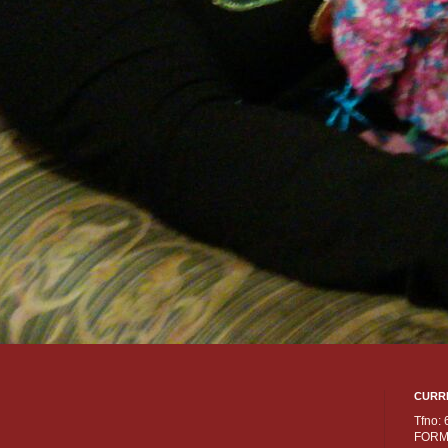
CURR
Tfno:
FORM