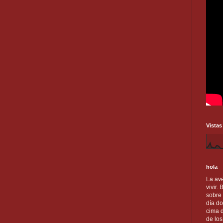
Vistas
hola
La ave
vivir.
sobre
día do
cima d
de lo