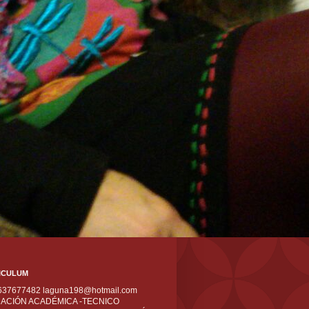
ICULUM
 637677482 laguna198@hotmail.com
ACIÓN ACADÉMICA -TECNICO