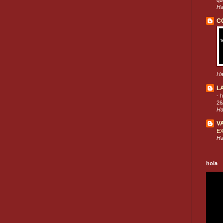
que
Ha
C
Ha
L
-
h
26
Ha
V
E
Ha
hola