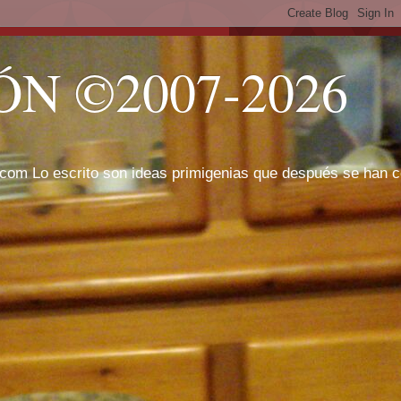
N ©2007-2026
com Lo escrito son ideas primigenias que después se han cor