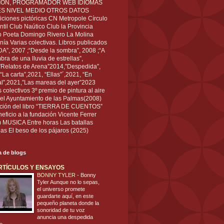
IÓN, PROGRAMADOR WEB IDIOMAS
ÉS NIVEL MEDIO OTROS DATOS
ciones pictóricas CN Metropole Círculo
til Club Naútico Club la Provincia
 Poeta Domingo Rivero La Molina
nía Varias colectivas. Libros publicados
A”, 2007 ;“Desde la sombra”, 2008 ;“A
bra de una lluvia de estrellas”,
”Relatos de Arena”2014,”Despedida”,
“La carta”,2021, “Ellas”´,2021, “En
al”,2021,”Las mareas del ayer”2023
s colectivos 3º premio de pintura al aire
del Ayuntamiento de las Palmas(2008)
ración del libro “TIERRA DE CUENTOS”
eficio a la fundación Vicente Ferrer
) MUSICA Entre horas Las batallas
as El beso de los pájaros (2025)
ta de blogs
RTÍCULOS Y ENSAYOS
BONNY TYLER
-
Bonny
Tyler Aunque no lo sepas,
el universo promete
guardarte aquí, en este
pequeño planeta donde la
sonoridad de tu voz
anuncia una despedida