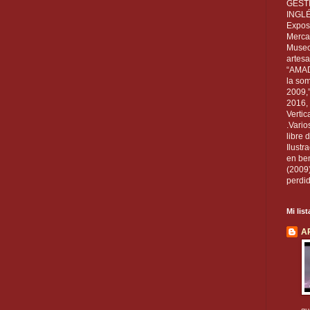
GEST
INGL
Exposi
Mercan
Museo
artesa
“AMAD
la som
2009,
2016, 
Vertic
.Vario
libre 
Ilust
en ben
(2009
perdid
Mi lis
A