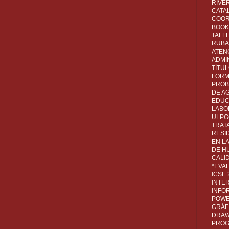
RIVER
CATA
COOR
BOOK 
TALL
RUBA
ATEN
ADMI
TÍTU
FORM
PROB
DE A
EDUC
LABO
ULPG
TRAT
RESI
EN L
DE H
CALI
*EVA
ICSE
INTE
INFO
POWE
GRÁF
DRAW,
PROG