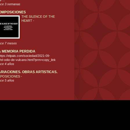
 ...
ce 3 semanas
OMPOSICIONES
THE SILENCE OF THE
HEART
-
ce 7 meses
A MEMORIA PERDIDA
ttps://elpais.com/sociedad/2021-09-
/el-odio-de-vulcano.html?prm=copy_link
ce 4 años
ARIACIONES. OBRAS ARTISTICAS.
XPOSICIONES
-
ce 5 años