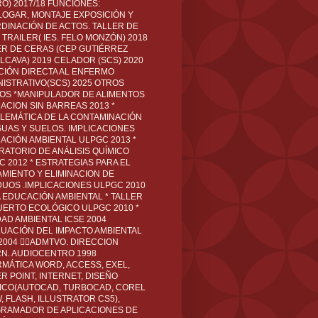
O) 2017/18 FUNCIONES:
LOGAR, MONTAJE EXPOSICIÓN Y
DINACIÓN DE ACTOS. TALLER DE
TRAILER( IES. FELO MONZÓN) 2018
ER DE CERAS (CEP GUTIÉRREZ
LCAVA) 2019 CELADOR (SCS) 2020
CIÓN DIRECTA AL ENFERMO
NISTRATIVO(SCS) 2025 OTROS
LOS *MANIPULADOR DE ALIMENTOS
ACION SIN BARREAS 2013 *
LEMÁTICA DE LA CONTAMINACIÓN
GUAS Y SUELOS. IMPLICACIONES
ACIÓN AMBIENTAL ULPGC 2013 *
RATORIO DE ANÁLISIS QUÍMICO
C 2012 * ESTRATEGIAS PARA EL
AMIENTO Y ELIMINACION DE
DUOS .IMPLICACIONES ULPGC 2010
A EDUCACIÓN AMBIENTAL * TALLER
UERTO ECOLÓGICO ULPGC 2010 *
DAD AMBIENTAL ICSE 2004
LUACIÓN DEL IMPACTO AMBIENTAL
 2004 ADMTVO. DIRECCION
RN. AUDIOCENTRO 1998
RMÁTICA WORD, ACCESS, EXEL,
R POINT, INTERNET, DISEÑO
ICO(AUTOCAD, TURBOCAD, COREL
 FLASH, ILLUSTRATOR CS5),
RAMADOR DE APLICACIONES DE