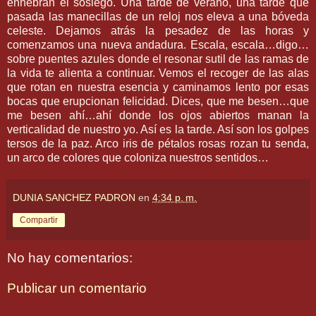
enhebran el sosiego. Una tarde de verano, una tarde que
pasada las manecillas de un reloj nos eleva a una bóveda
celeste. Dejamos atrás la pesadez de las horas y
comenzamos una nueva andadura. Escala, escala…digo…
sobre puentes azules donde el resonar sutil de las ramas de
la vida te alienta a continuar. Vemos el recoger de las alas
que rotan en nuestra esencia y caminamos lento por esas
bocas que erupcionan felicidad. Dices, que me besen…que
me besen ahí…ahí donde los ojos abiertos manan la
verticalidad de nuestro yo. Así es la tarde. Así son los golpes
tersos de la paz. Arco iris de pétalos rosas rozan tu senda,
un arco de colores que coloniza nuestros sentidos…
DUNIA SANCHEZ PADRON
en
4:34 p. m.
Compartir
No hay comentarios:
Publicar un comentario