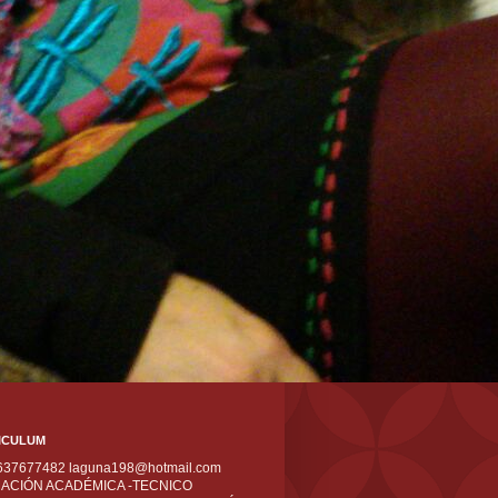
ICULUM
 637677482 laguna198@hotmail.com
ACIÓN ACADÉMICA -TECNICO