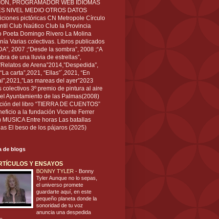
IÓN, PROGRAMADOR WEB IDIOMAS
ÉS NIVEL MEDIO OTROS DATOS
ciones pictóricas CN Metropole Círculo
til Club Naútico Club la Provincia
 Poeta Domingo Rivero La Molina
nía Varias colectivas. Libros publicados
A”, 2007 ;“Desde la sombra”, 2008 ;“A
bra de una lluvia de estrellas”,
”Relatos de Arena”2014,”Despedida”,
“La carta”,2021, “Ellas”´,2021, “En
al”,2021,”Las mareas del ayer”2023
s colectivos 3º premio de pintura al aire
del Ayuntamiento de las Palmas(2008)
ración del libro “TIERRA DE CUENTOS”
eficio a la fundación Vicente Ferrer
) MUSICA Entre horas Las batallas
as El beso de los pájaros (2025)
ta de blogs
RTÍCULOS Y ENSAYOS
BONNY TYLER
-
Bonny
Tyler Aunque no lo sepas,
el universo promete
guardarte aquí, en este
pequeño planeta donde la
sonoridad de tu voz
anuncia una despedida