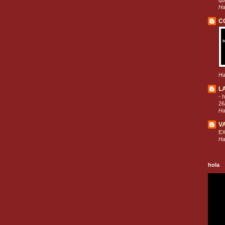
que
Ha
C
Ha
L
-
h
26
Ha
V
E
Ha
hola