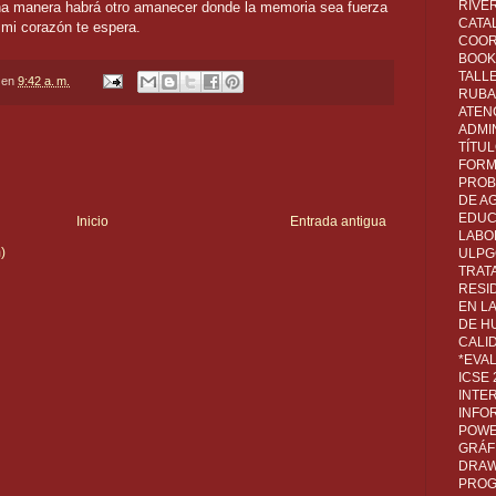
RIVER
una manera habrá otro amanecer donde la memoria sea fuerza
CATA
 mi corazón te espera.
COOR
BOOK 
TALL
en
9:42 a. m.
RUBA
ATEN
ADMI
TÍTU
FORM
PROB
DE A
EDUC
Inicio
Entrada antigua
LABO
)
ULPG
TRAT
RESI
EN L
DE H
CALI
*EVA
ICSE
INTE
INFO
POWE
GRÁF
DRAW,
PROG