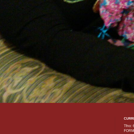
CURR
Tfno:
FORM