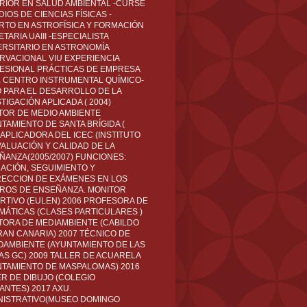
RIOR EN SALUD AMBIENTAL -CURSÉ
IOS DE CIENCIAS FÍSICAS -
RTO EN ASTROFÍSICA Y FORMACIÓN
TARIA UAIII -ESPECIALISTA
ERSITARIO EN ASTRONOMÍA
RVACIONAL VIU EXPERIENCIA
ESIONAL PRÁCTICAS DE EMPRESA
L CENTRO INSTRUMENTAL QUÍMICO-
O PARA EL DESARROLLO DE LA
TIGACIÓN APLICADA ( 2004)
TOR DE MEDIO AMBIENTE
TAMIENTO DE SANTA BRÍGIDA (
 APLICADORA DEL ICEC (INSTITUTO
VALUACIÓN Y CALIDAD DE LA
ÑANZA(2005/2007) FUNCIONES:
CACIÓN, SEGUIMIENTO Y
ECCION DE EXÁMENES EN LOS
ROS DE ENSEÑANZA. MONITOR
RTIVO (EULEN) 2006 PROFESORA DE
MÁTICAS (CLASES PARTICULARES )
TORA DE MEDIAMBIENTE (CABILDO
RAN CANARIA) 2007 TÉCNICO DE
OAMBIENTE (AYUNTAMIENTO DE LAS
AS GC) 2009 TALLER DE ACUARELA
NTAMIENTO DE MASPALOMAS) 2016
ER DE DIBUJO (COLEGIO
ANTES) 2017 AXU.
NISTRATIVO(MUSEO DOMINGO