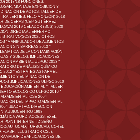
O) 2017/18 FUNCIONES:
LOGAR, MONTAJE EXPOSICIÓN Y
DINACIÓN DE ACTOS. TALLER DE
TRAILER( IES. FELO MONZÓN) 2018
ER DE CERAS (CEP GUTIÉRREZ
LCAVA) 2019 CELADOR (SCS) 2020
CIÓN DIRECTA AL ENFERMO
NISTRATIVO(SCS) 2025 OTROS
LOS *MANIPULADOR DE ALIMENTOS
ACION SIN BARREAS 2013 *
LEMÁTICA DE LA CONTAMINACIÓN
GUAS Y SUELOS. IMPLICACIONES
ACIÓN AMBIENTAL ULPGC 2013 *
RATORIO DE ANÁLISIS QUÍMICO
C 2012 * ESTRATEGIAS PARA EL
AMIENTO Y ELIMINACION DE
DUOS .IMPLICACIONES ULPGC 2010
A EDUCACIÓN AMBIENTAL * TALLER
UERTO ECOLÓGICO ULPGC 2010 *
DAD AMBIENTAL ICSE 2004
LUACIÓN DEL IMPACTO AMBIENTAL
 2004 ADMTVO. DIRECCION
RN. AUDIOCENTRO 1998
RMÁTICA WORD, ACCESS, EXEL,
R POINT, INTERNET, DISEÑO
ICO(AUTOCAD, TURBOCAD, COREL
 FLASH, ILLUSTRATOR CS5),
RAMADOR DE APLICACIONES DE