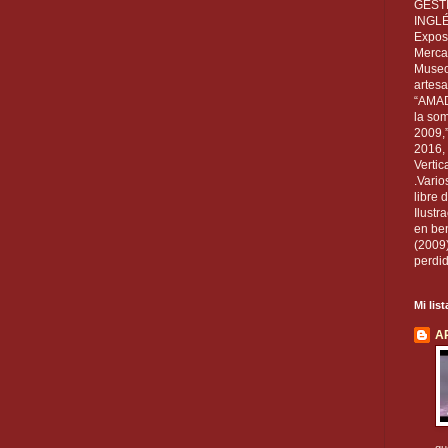
GEST
INGL
Exposi
Mercan
Museo
artesa
“AMAD
la som
2009,
2016, 
Vertic
.Vario
libre 
Ilust
en ben
(2009
perdid
Mi lis
A