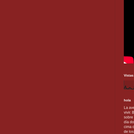
Vistas
hola
La ave
vivir.
sobre
día do
cima d
de lo