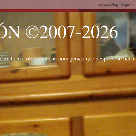
N ©2007-2026
com Lo escrito son ideas primigenias que después se han cor