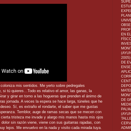
SUPE
ESTUD
EXPE
PLANE
UNIV
OBSE
PROF
EN E
FÍSC
INVES
MONI
(AYUN
2005)
DE E
ENSE
APLI
CORR
CENT
 coloniza mis sentidos. Me yerto sobre pedregales
DEPO
MATE
 si tú quieres…Todo es relativo el amor, las ganas, la
MONI
ar y girar en torno a las hogueras que prenden el ánimo de
DE G
 tras jornada. A veces la espera se hace larga, túneles que he
MEDI
 deseo. Sí, es extraño el rondarte, el saber que me gustas
PALM
esperanza. Temblor, auge de ramas secas que se mecen con
(AYU
a cierta tristeza me invade y alargo mis manos hasta mis ojos
TALL
dolor sin razón viene, viene con sus guitarras rajadas, con
CERV
muy lejos. Me envuelvo en la nada y visito cada mirada tuya.
ADMI