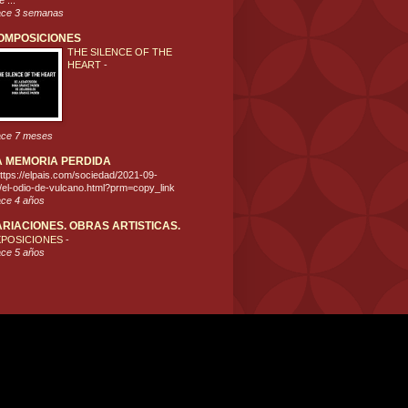
 ...
ce 3 semanas
OMPOSICIONES
THE SILENCE OF THE
HEART
-
ce 7 meses
A MEMORIA PERDIDA
ttps://elpais.com/sociedad/2021-09-
/el-odio-de-vulcano.html?prm=copy_link
ce 4 años
ARIACIONES. OBRAS ARTISTICAS.
XPOSICIONES
-
ce 5 años