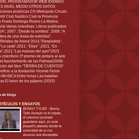
IÓN, PROGRAMADOR WEB IDIOMAS
ÉS NIVEL MEDIO OTROS DATOS
ciones pictóricas CN Metropole Círculo
til Club Naútico Club la Provincia
 Poeta Domingo Rivero La Molina
nía Varias colectivas. Libros publicados
A”, 2007 ;“Desde la sombra”, 2008 ;“A
bra de una lluvia de estrellas”,
”Relatos de Arena”2014,”Despedida”,
“La carta”,2021, “Ellas”´,2021, “En
al”,2021,”Las mareas del ayer”2023
s colectivos 3º premio de pintura al aire
del Ayuntamiento de las Palmas(2008)
ración del libro “TIERRA DE CUENTOS”
eficio a la fundación Vicente Ferrer
) MUSICA Entre horas Las batallas
as El beso de los pájaros (2025)
ta de blogs
RTÍCULOS Y ENSAYOS
BONNY TYLER
-
Bonny
Tyler Aunque no lo sepas,
el universo promete
guardarte aquí, en este
pequeño planeta donde la
sonoridad de tu voz
anuncia una despedida