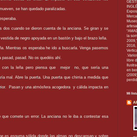
GEST
INGL
mueven, se han quedado paralizadas.
Exposi
Mercan
 esperaba.
Museo
artesa
s dos cuando se dieron cuenta de la anciana. Se giran y se
“AMAD
la som
vestida de negro apoyada en un bastón y bajo el brazo leña.
2009,
2016, 
eña. Mientras os esperaba he ido a buscarla. Venga pasemos
Vertic
.Vario
 pasad, pasad. No os quedéis ahí.
libre 
Ilust
a con la leña pero piensa que
mejor
no, que sería una
en ben
(2009
aría mal. Abre la puerta. Una puerta que chirria a medida que
perdid
ior.
Pasan y una atmósfera acogedora
y cálida impacta en
Mi lis
A
que comete un error. La anciana no le iba a contestar esa
he es espuma sólida donde las almas no descansan y sobre