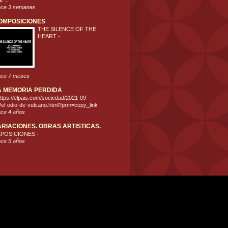
 ...
ce 3 semanas
OMPOSICIONES
THE SILENCE OF THE
HEART
-
ce 7 meses
A MEMORIA PERDIDA
ttps://elpais.com/sociedad/2021-09-
/el-odio-de-vulcano.html?prm=copy_link
ce 4 años
ARIACIONES. OBRAS ARTISTICAS.
XPOSICIONES
-
ce 5 años