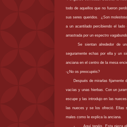
todo de aquellos que no fueron per
sus seres queridos.
¿Son molestoso
a un acantilado percibiendo el lado 
arrastrada por un espectro vagabund
Se sientan alrededor de u
seguramente echas por ella y un sin
anciana en el centro de la mesa enci
-¿No os preocupéis?
Después de mirarlas fijamente 
vacías y unas hierbas. Con un jura
escupe y las introdujo en las nuece
las nueces y se los ofreció. Ellas
males como le explica la anciana.
-
Aquí tenéis. Esta pieza e