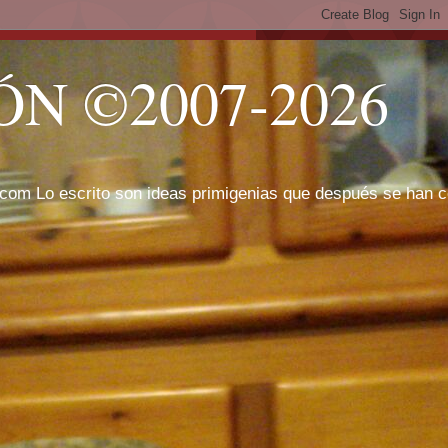
N ©2007-2026
com Lo escrito son ideas primigenias que después se han cor