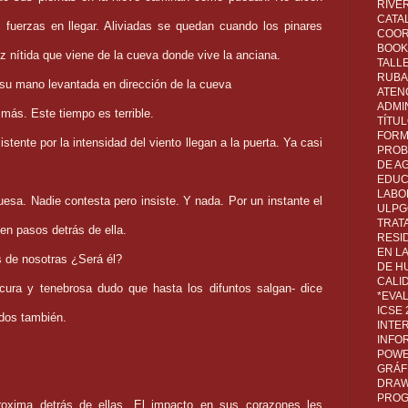
RIVER
CATA
 fuerzas en llegar. Aliviadas se quedan cuando los pinares
COOR
BOOK 
z nítida que viene de la cueva donde vive la anciana.
TALL
RUBA
 su mano levantada en dirección de la cueva
ATEN
ADMI
más. Este tiempo es terrible.
TÍTU
FORM
stente por la intensidad del viento llegan a la puerta. Ya casi
PROB
DE A
EDUC
LABO
esa. Nadie contesta pero insiste. Y nada. Por un instante el
ULPG
TRAT
en pasos detrás de ella.
RESI
EN L
s de nosotras ¿Será él?
DE H
CALI
ura y tenebrosa dudo que hasta los difuntos salgan- dice
*EVA
ICSE
idos también.
INTE
INFO
POWE
GRÁF
DRAW,
PROG
oxima detrás de ellas. El impacto en sus corazones les