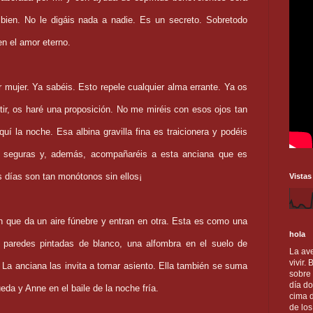
bien. No le digáis nada a nadie. Es un secreto. Sobretodo
en el amor eterno.
mujer. Ya sabéis. Esto repele cualquier alma errante. Ya os
rtir, os haré una proposición. No me miréis con esos ojos tan
uí la noche. Esa albina gravilla fina es traicionera y podéis
is seguras y, además, acompañaréis a esta anciana que es
is días son tan monótonos sin ellos¡
Vistas
n que da un aire fúnebre y entran en otra. Esta es como una
hola
 paredes pintadas de blanco, una alfombra en el suelo de
La ave
vivir.
. La anciana las invita a tomar asiento. Ella también se suma
sobre
día do
da y Anne en el baile de la noche fría.
cima d
de lo