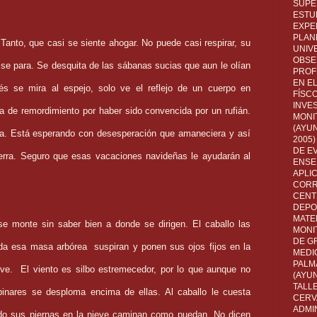
SUPE
ESTUD
EXPE
PLANE
Tanto, que casi se siente ahogar. No puede casi respirar, su
UNIV
OBSE
e para. Se desquita de las sábanas sucias que aun le olían
PROF
EN E
s se mira al espejo, solo ve el reflejo de un cuerpo en
FÍSC
INVES
 de remordimiento por haber sido convencida por un rufián.
MONI
(AYUN
lla. Está esperando con desesperación que amaneciera y así
2005)
DE E
ierra. Seguro que esas vacaciones navideñas le ayudarán al
ENSE
APLI
CORR
CENT
DEPO
MATE
 monte sin saber bien a donde se dirigen. El caballo las
MONI
DE G
ida esa masa arbórea
suspiran y ponen sus ojos fijos en la
MEDI
PALM
ve.
El viento es silbo estremecedor, por lo que aunque no
(AYU
TALL
pinares se desploma encima de ellas. Al caballo le cuesta
CERV
ADMI
endo sus piernas en la nieve caminan como puedan. No dicen