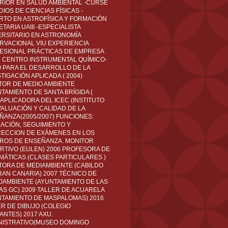
RIOR EN SALUD AMBIENTAL -CURSÉ
IOS DE CIENCIAS FÍSICAS -
RTO EN ASTROFÍSICA Y FORMACIÓN
TARIA UAIII -ESPECIALISTA
ERSITARIO EN ASTRONOMÍA
RVACIONAL VIU EXPERIENCIA
ESIONAL PRÁCTICAS DE EMPRESA
L CENTRO INSTRUMENTAL QUÍMICO-
O PARA EL DESARROLLO DE LA
TIGACIÓN APLICADA ( 2004)
TOR DE MEDIO AMBIENTE
TAMIENTO DE SANTA BRÍGIDA (
 APLICADORA DEL ICEC (INSTITUTO
VALUACIÓN Y CALIDAD DE LA
ÑANZA(2005/2007) FUNCIONES:
CACIÓN, SEGUIMIENTO Y
ECCION DE EXÁMENES EN LOS
ROS DE ENSEÑANZA. MONITOR
RTIVO (EULEN) 2006 PROFESORA DE
MÁTICAS (CLASES PARTICULARES )
TORA DE MEDIAMBIENTE (CABILDO
RAN CANARIA) 2007 TÉCNICO DE
OAMBIENTE (AYUNTAMIENTO DE LAS
AS GC) 2009 TALLER DE ACUARELA
NTAMIENTO DE MASPALOMAS) 2016
ER DE DIBUJO (COLEGIO
ANTES) 2017 AXU.
NISTRATIVO(MUSEO DOMINGO