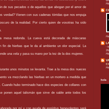
que
Ha
dón de sus pecados o de aquellos que abogan por el amor de
C
s verdad? Vienen con sus cadenas tórridas que nos empuja
oscuro de la realidad. Por cierto quien de vosotras ha sido
o.
Ha
na mesa redonda. La cueva está decorada de máscaras
L
 fin de hierbas que le da al ambiente un olor especial. La
-
h
26
ende una vela y pasa su mano por la tez de la dos mujeres.
Ha
V
E
Ha
durante unos minutos se levanta. Trae a la mesa dos nueces
mento va mezclando las hierbas en un mortero a medida que
hola
s. Cuando hubo terminado hace dos especies de collares con
 se ponen aquel talismán que sirve de sable ante todos los
laborada por mí y con ayuda de espíritus benevolentes será