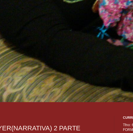
CURR
Tfno:
YER(NARRATIVA) 2 PARTE
FORM