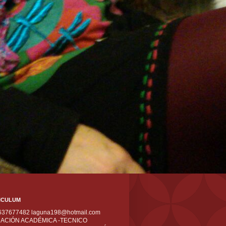
ICULUM
 637677482 laguna198@hotmail.com
ACIÓN ACADÉMICA -TECNICO