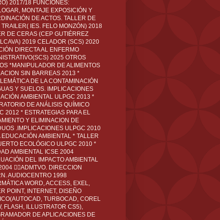
O) 2017/18 FUNCIONES:
LOGAR, MONTAJE EXPOSICIÓN Y
DINACIÓN DE ACTOS. TALLER DE
TRAILER( IES. FELO MONZÓN) 2018
ER DE CERAS (CEP GUTIÉRREZ
LCAVA) 2019 CELADOR (SCS) 2020
CIÓN DIRECTA AL ENFERMO
NISTRATIVO(SCS) 2025 OTROS
LOS *MANIPULADOR DE ALIMENTOS
ACION SIN BARREAS 2013 *
LEMÁTICA DE LA CONTAMINACIÓN
GUAS Y SUELOS. IMPLICACIONES
ACIÓN AMBIENTAL ULPGC 2013 *
RATORIO DE ANÁLISIS QUÍMICO
C 2012 * ESTRATEGIAS PARA EL
AMIENTO Y ELIMINACION DE
DUOS .IMPLICACIONES ULPGC 2010
A EDUCACIÓN AMBIENTAL * TALLER
UERTO ECOLÓGICO ULPGC 2010 *
DAD AMBIENTAL ICSE 2004
LUACIÓN DEL IMPACTO AMBIENTAL
 2004 ADMTVO. DIRECCION
RN. AUDIOCENTRO 1998
RMÁTICA WORD, ACCESS, EXEL,
R POINT, INTERNET, DISEÑO
ICO(AUTOCAD, TURBOCAD, COREL
 FLASH, ILLUSTRATOR CS5),
RAMADOR DE APLICACIONES DE