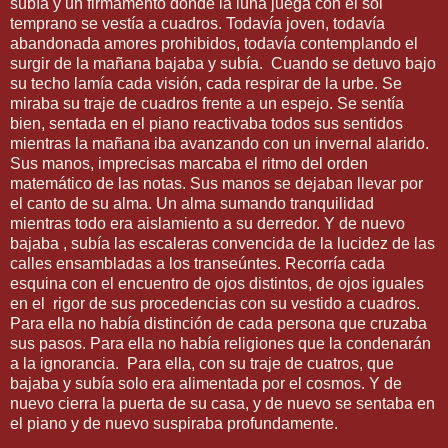
subía y un firmamento donde la luna juega con el sol
temprano se vestía a cuadros. Todavía joven, todavía
abandonada amores prohibidos, todavía contemplando el
surgir de la mañana bajaba y subía.
Cuando se detuvo bajo
su techo lamía cada visión, cada respirar de la urbe. Se
miraba su traje de cuadros frente a un espejo. Se sentía
bien, sentada en el piano reactivaba todos sus sentidos
mientras la mañana iba avanzando con un invernal alarido.
Sus manos, imprecisas marcaba el ritmo del orden
matemático de las notas. Sus manos se dejaban llevar por
el canto de su alma. Un alma sumando tranquilidad
mientras todo era aislamiento a su derredor. Y de nuevo
bajaba , subía las escaleras convencida de la lucidez de las
calles ensambladas a los transeúntes. Recorría cada
esquina con el encuentro de ojos distintos, de ojos iguales
en el
rigor de sus procedencias con su vestido a cuadros.
Para ella no había distinción de cada persona que cruzaba
sus pasos. Para ella no había religiones que la condenarán
a la ignorancia.
Para ella, con su traje de cuatros, que
bajaba y subía solo era alimentada por el cosmos. Y de
nuevo cierra la puerta de su casa, y de nuevo se sentaba en
el piano y de nuevo suspiraba profundamente.