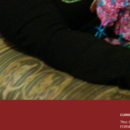
CURR
Tfno:
FORM