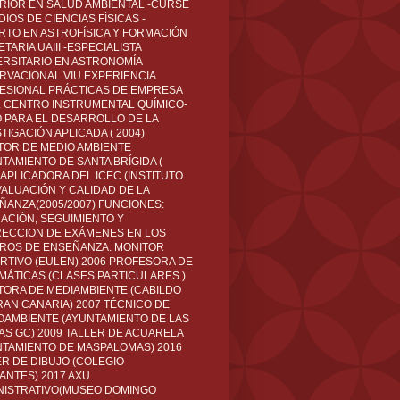
RIOR EN SALUD AMBIENTAL -CURSÉ
IOS DE CIENCIAS FÍSICAS -
RTO EN ASTROFÍSICA Y FORMACIÓN
TARIA UAIII -ESPECIALISTA
ERSITARIO EN ASTRONOMÍA
RVACIONAL VIU EXPERIENCIA
ESIONAL PRÁCTICAS DE EMPRESA
L CENTRO INSTRUMENTAL QUÍMICO-
O PARA EL DESARROLLO DE LA
TIGACIÓN APLICADA ( 2004)
TOR DE MEDIO AMBIENTE
TAMIENTO DE SANTA BRÍGIDA (
 APLICADORA DEL ICEC (INSTITUTO
VALUACIÓN Y CALIDAD DE LA
ÑANZA(2005/2007) FUNCIONES:
CACIÓN, SEGUIMIENTO Y
ECCION DE EXÁMENES EN LOS
ROS DE ENSEÑANZA. MONITOR
RTIVO (EULEN) 2006 PROFESORA DE
MÁTICAS (CLASES PARTICULARES )
TORA DE MEDIAMBIENTE (CABILDO
RAN CANARIA) 2007 TÉCNICO DE
OAMBIENTE (AYUNTAMIENTO DE LAS
AS GC) 2009 TALLER DE ACUARELA
NTAMIENTO DE MASPALOMAS) 2016
ER DE DIBUJO (COLEGIO
ANTES) 2017 AXU.
NISTRATIVO(MUSEO DOMINGO