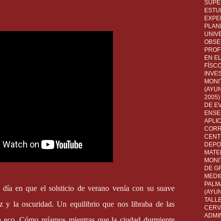
SUPE
ESTUD
EXPE
PLANE
UNIV
OBSE
PROF
EN E
FÍSC
INVES
MONI
(AYUN
2005)
DE E
ENSE
APLI
CORR
CENT
DEPO
MATE
MONI
DE G
MEDI
PALM
ía en que el solsticio de verano venía con su suave
(AYU
TALL
uz y la oscuridad. Un equilibrio que nos libraba de las
CERV
ADMI
a eco. Cómo reíamos mientras que la ciudad durmiente