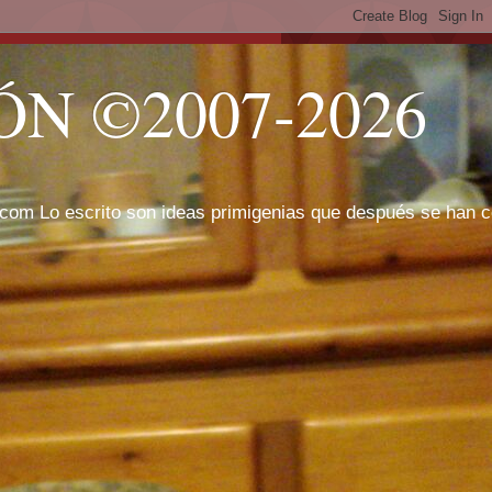
N ©2007-2026
com Lo escrito son ideas primigenias que después se han cor