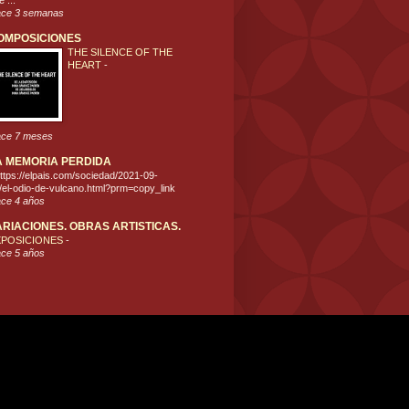
 ...
ce 3 semanas
OMPOSICIONES
THE SILENCE OF THE
HEART
-
ce 7 meses
A MEMORIA PERDIDA
ttps://elpais.com/sociedad/2021-09-
/el-odio-de-vulcano.html?prm=copy_link
ce 4 años
ARIACIONES. OBRAS ARTISTICAS.
XPOSICIONES
-
ce 5 años