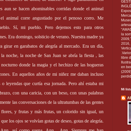
GEST
INGL
res aun se hacen abominables corridas donde el animal
Exposi
Mercan
, el animal corre angustiado por el penoso corro. Me
Museo
artesa
ueblo. Sí, mi pueblo. Pero dejemos esto para otros
“AMAD
la som
ones. Era domingo, solsticio de verano. Nuestra madre ya
2009,
2016, 
a girar en garabatos de alegría al mercado. Era un día,
Vertic
.Vario
la noche, la noche de San Juan se abría la fiesta , las
libre 
Ilust
n nocturno donde la magia y el hechizo de las hogueras
en ben
(2009
azones. En aquellos años de mi niñez me daban incluso
perdid
s o leyendas que curtía esa jornada. Pero ahí estaba mi
Mi lis
azo, con una caricia, con un beso, con unas palabras
A
mente las conversaciones de la ultratumbas de las gentes
lores, y frutas y más frutas, un colorido sin igual, un
 que los ojos se volvían gotas de deseo, gotas de alegría.
 Ann, así como suena. Ann….Ann. Siempre me han