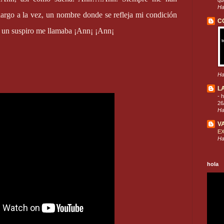
que
Ha
argo a la vez, un nombre donde se refleja mi condición
C
o un suspiro me llamaba ¡Ann¡ ¡Ann¡
Ha
L
-
h
26
Ha
V
E
Ha
hola