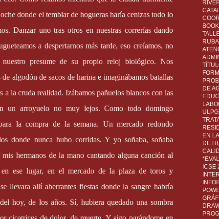
RIVER
CATA
oche donde el temblar de hogueras haría cenizas todo lo
COOR
BOOK 
mos. Danzar uno tras otros en nuestras correrías dando
TALL
RUBA
Jugueteamos a despertarnos más tarde, eso creíamos, no
ATEN
ADMI
 nuestro presume de su propio reloj biológico. Nos
TÍTU
FORM
 de algodón de sacos de harina e imaginábamos batallas
PROB
DE A
jos a la cruda realidad. Izábamos pañuelos blancos con las
EDUC
LABO
en un arroyuelo no muy lejos. Como todo domingo
ULPG
TRAT
 para la compra de la semana. Un mercado redondo
RESI
EN L
dos donde nunca hubo corridas. Y yo soñaba, soñaba
DE H
CALI
 y mis hermanos de la mano cantando alguna canción al
*EVA
ICSE
en ese lugar, en el mercado de la plaza de toros y
INTE
INFO
 llevara allí aberrantes fiestas donde la sangre habría
POWE
GRÁF
 del hoy, de los años. Sí, hubiera quedado una sombra
DRAW,
PROG
r cicatrices de dolor, de muerte. Y sigo parándome en