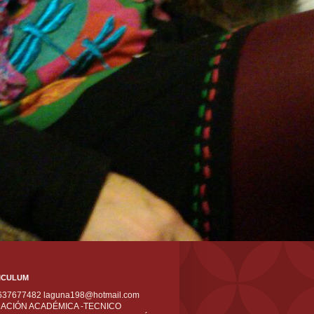
ICULUM
 637677482 laguna198@hotmail.com
ACIÓN ACADÉMICA -TECNICO