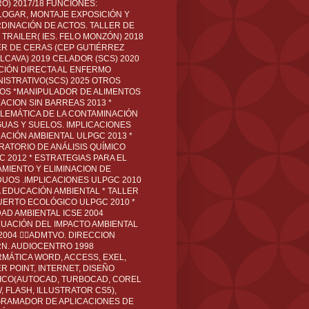
O) 2017/18 FUNCIONES:
LOGAR, MONTAJE EXPOSICIÓN Y
DINACIÓN DE ACTOS. TALLER DE
TRAILER( IES. FELO MONZÓN) 2018
ER DE CERAS (CEP GUTIÉRREZ
LCAVA) 2019 CELADOR (SCS) 2020
CIÓN DIRECTA AL ENFERMO
NISTRATIVO(SCS) 2025 OTROS
LOS *MANIPULADOR DE ALIMENTOS
ACION SIN BARREAS 2013 *
LEMÁTICA DE LA CONTAMINACIÓN
GUAS Y SUELOS. IMPLICACIONES
ACIÓN AMBIENTAL ULPGC 2013 *
RATORIO DE ANÁLISIS QUÍMICO
C 2012 * ESTRATEGIAS PARA EL
AMIENTO Y ELIMINACION DE
DUOS .IMPLICACIONES ULPGC 2010
A EDUCACIÓN AMBIENTAL * TALLER
UERTO ECOLÓGICO ULPGC 2010 *
DAD AMBIENTAL ICSE 2004
LUACIÓN DEL IMPACTO AMBIENTAL
 2004 ADMTVO. DIRECCION
RN. AUDIOCENTRO 1998
RMÁTICA WORD, ACCESS, EXEL,
R POINT, INTERNET, DISEÑO
ICO(AUTOCAD, TURBOCAD, COREL
 FLASH, ILLUSTRATOR CS5),
RAMADOR DE APLICACIONES DE