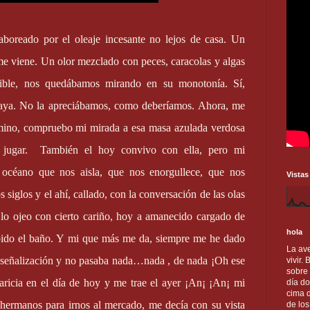
oreado por el oleaje incesante no lejos de casa. Un
me viene. Un olor mezclado con peces, caracolas y algas
sible, nos quedábamos mirando en su monotonía. Sí,
playa. No la apreciábamos, como deberíamos. Ahora, me
amino, compruebo mi mirada a esa masa azulada verdosa
jugar.
También el hoy convivo con ella, pero mi
n océano que nos aisla, que nos enorgullece, que nos
Vistas
s siglos y el ahí, callado, con la conversación de las olas
lo ojeo con cierto cariño, hoy a amanecido cargado de
hola
ibido el baño. Y mi que más me da, siempre me he dado
La ave
a señalización y no pasaba nada…nada , de nada ¡Oh ese
vivir.
sobre
aricia en el día de hoy y me trae el ayer ¡An¡ ¡An¡ mi
día do
cima d
hermanos para irnos al mercado, me decía con su vista
de lo