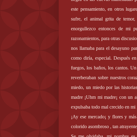
este pensamiento, en otros luga
sufre, el animal grita de temor
enorgullezco entonces de mi p
razonamientos, para otras discusi
nos llamaba para el desayuno par
como diría, especial. Después en 
fuegos, los baños, los cantos. U
reverberaban sobre nuestros cor
miedo, un miedo por las historia
madre ¡Uhm mi madre¡ con un abr
expulsaba todo mal crecido en mi 
¡Ay ese mercado¡ y flores y más f
colorido asombroso , tan atrayente
Se me olvidaba, mi nombre es