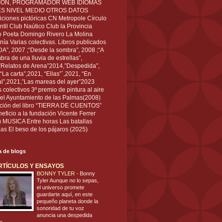
IÓN, PROGRAMADOR WEB IDIOMAS
ÉS NIVEL MEDIO OTROS DATOS
ciones pictóricas CN Metropole Círculo
til Club Naútico Club la Provincia
 Poeta Domingo Rivero La Molina
nía Varias colectivas. Libros publicados
A”, 2007 ;“Desde la sombra”, 2008 ;“A
bra de una lluvia de estrellas”,
”Relatos de Arena”2014,”Despedida”,
“La carta”,2021, “Ellas”´,2021, “En
al”,2021,”Las mareas del ayer”2023
s colectivos 3º premio de pintura al aire
del Ayuntamiento de las Palmas(2008)
ración del libro “TIERRA DE CUENTOS”
eficio a la fundación Vicente Ferrer
) MUSICA Entre horas Las batallas
as El beso de los pájaros (2025)
ta de blogs
RTÍCULOS Y ENSAYOS
BONNY TYLER
-
Bonny
Tyler Aunque no lo sepas,
el universo promete
guardarte aquí, en este
pequeño planeta donde la
sonoridad de tu voz
anuncia una despedida