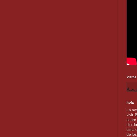
Vistas
hola
La ave
vivir.
sobre
día do
cima d
de lo