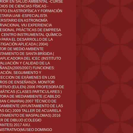
RIOR EN SALUD AMBIENTAL -CURSÉ
IOS DE CIENCIAS FÍSICAS -
RTO EN ASTROFÍSICA Y FORMACIÓN
TARIA UAIII -ESPECIALISTA
ERSITARIO EN ASTRONOMÍA
RVACIONAL VIU EXPERIENCIA
ESIONAL PRÁCTICAS DE EMPRESA
L CENTRO INSTRUMENTAL QUÍMICO-
O PARA EL DESARROLLO DE LA
TIGACIÓN APLICADA ( 2004)
TOR DE MEDIO AMBIENTE
TAMIENTO DE SANTA BRÍGIDA (
 APLICADORA DEL ICEC (INSTITUTO
VALUACIÓN Y CALIDAD DE LA
ÑANZA(2005/2007) FUNCIONES:
CACIÓN, SEGUIMIENTO Y
ECCION DE EXÁMENES EN LOS
ROS DE ENSEÑANZA. MONITOR
RTIVO (EULEN) 2006 PROFESORA DE
MÁTICAS (CLASES PARTICULARES )
TORA DE MEDIAMBIENTE (CABILDO
RAN CANARIA) 2007 TÉCNICO DE
OAMBIENTE (AYUNTAMIENTO DE LAS
AS GC) 2009 TALLER DE ACUARELA
NTAMIENTO DE MASPALOMAS) 2016
ER DE DIBUJO (COLEGIO
ANTES) 2017 AXU.
NISTRATIVO(MUSEO DOMINGO