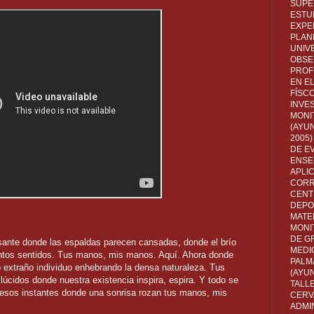
SUPE
ESTUD
EXPE
PLANE
UNIV
OBSE
PROF
EN E
FÍSC
INVES
MONI
(AYUN
2005)
DE E
ENSE
APLI
CORR
CENT
DEPO
MATE
MONI
DE G
nte donde las espaldas parecen cansadas, donde el brío
MEDI
entos sentidos. Tus manos, mis manos. Aquí. Ahora donde
PALM
extraño individuo enhebrando la densa naturaleza. Tus
(AYU
cidos donde nuestra existencia inspira, espira. Y todo se
TALL
 esos instantes donde una sonrisa rozan tus manos, mis
CERV
ADMI