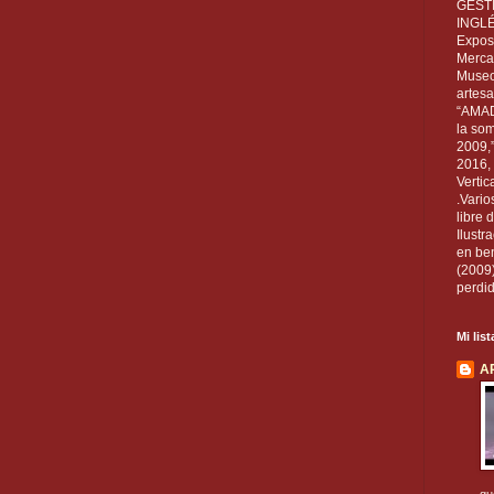
GEST
INGL
Exposi
Mercan
Museo
artesa
“AMAD
la som
2009,
2016, 
Vertic
.Vario
libre 
Ilust
en ben
(2009
perdid
Mi lis
A