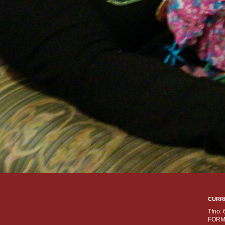
CURR
Tfno:
FORM