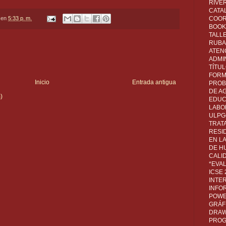
RIVER
CATA
en
5:33 p. m.
COOR
BOOK 
TALL
RUBA
ATEN
ADMI
TÍTU
FORM
Inicio
Entrada antigua
PROB
DE A
)
EDUC
LABO
ULPG
TRAT
RESI
EN L
DE H
CALI
*EVA
ICSE
INTE
INFO
POWE
GRÁF
DRAW,
PROG