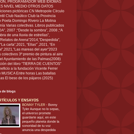
IÓN, PROGRAMADOR WEB IDIOMAS
ÉS NIVEL MEDIO OTROS DATOS
ciones pictóricas CN Metropole Círculo
til Club Naútico Club la Provincia
 Poeta Domingo Rivero La Molina
nía Varias colectivas. Libros publicados
A”, 2007 ;“Desde la sombra”, 2008 ;“A
bra de una lluvia de estrellas”,
”Relatos de Arena”2014,”Despedida”,
“La carta”,2021, “Ellas”´,2021, “En
al”,2021,”Las mareas del ayer”2023
s colectivos 3º premio de pintura al aire
del Ayuntamiento de las Palmas(2008)
ración del libro “TIERRA DE CUENTOS”
eficio a la fundación Vicente Ferrer
) MUSICA Entre horas Las batallas
as El beso de los pájaros (2025)
ta de blogs
RTÍCULOS Y ENSAYOS
BONNY TYLER
-
Bonny
Tyler Aunque no lo sepas,
el universo promete
guardarte aquí, en este
pequeño planeta donde la
sonoridad de tu voz
anuncia una despedida