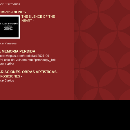
 ...
ce 3 semanas
OMPOSICIONES
THE SILENCE OF THE
HEART
-
ce 7 meses
A MEMORIA PERDIDA
ttps://elpais.com/sociedad/2021-09-
/el-odio-de-vulcano.html?prm=copy_link
ce 4 años
ARIACIONES. OBRAS ARTISTICAS.
XPOSICIONES
-
ce 5 años