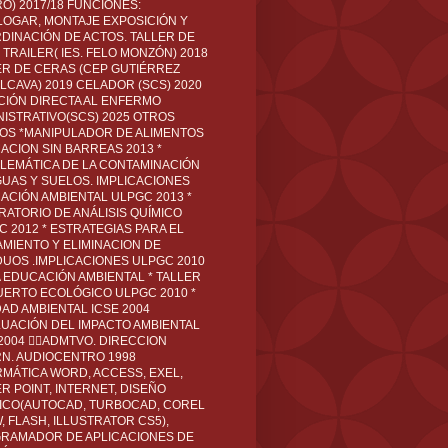
O) 2017/18 FUNCIONES:
LOGAR, MONTAJE EXPOSICIÓN Y
DINACIÓN DE ACTOS. TALLER DE
TRAILER( IES. FELO MONZÓN) 2018
ER DE CERAS (CEP GUTIÉRREZ
LCAVA) 2019 CELADOR (SCS) 2020
CIÓN DIRECTA AL ENFERMO
NISTRATIVO(SCS) 2025 OTROS
LOS *MANIPULADOR DE ALIMENTOS
ACION SIN BARREAS 2013 *
LEMÁTICA DE LA CONTAMINACIÓN
GUAS Y SUELOS. IMPLICACIONES
ACIÓN AMBIENTAL ULPGC 2013 *
RATORIO DE ANÁLISIS QUÍMICO
C 2012 * ESTRATEGIAS PARA EL
AMIENTO Y ELIMINACION DE
DUOS .IMPLICACIONES ULPGC 2010
A EDUCACIÓN AMBIENTAL * TALLER
UERTO ECOLÓGICO ULPGC 2010 *
DAD AMBIENTAL ICSE 2004
LUACIÓN DEL IMPACTO AMBIENTAL
 2004 ADMTVO. DIRECCION
RN. AUDIOCENTRO 1998
RMÁTICA WORD, ACCESS, EXEL,
R POINT, INTERNET, DISEÑO
ICO(AUTOCAD, TURBOCAD, COREL
 FLASH, ILLUSTRATOR CS5),
RAMADOR DE APLICACIONES DE