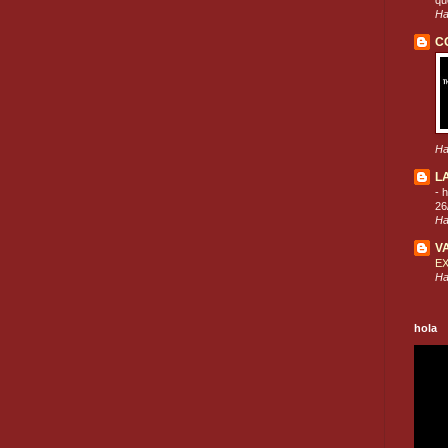
que
Ha
C
Ha
L
-
h
26
Ha
V
E
Ha
hola