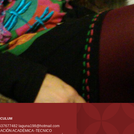
ICULUM
 637677482 laguna198@hotmail.com
ACIÓN ACADÉMICA -TECNICO