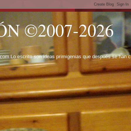
N ©2007-2026
com Lo escrito son ideas primigenias que después se han cor