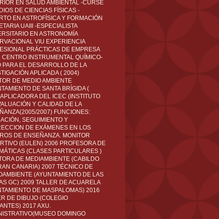
RIOR EN SALUD AMBIENTAL -CURSÉ
IOS DE CIENCIAS FÍSICAS -
RTO EN ASTROFÍSICA Y FORMACIÓN
TARIA UAIII -ESPECIALISTA
ERSITARIO EN ASTRONOMÍA
RVACIONAL VIU EXPERIENCIA
ESIONAL PRÁCTICAS DE EMPRESA
L CENTRO INSTRUMENTAL QUÍMICO-
O PARA EL DESARROLLO DE LA
TIGACIÓN APLICADA ( 2004)
TOR DE MEDIO AMBIENTE
TAMIENTO DE SANTA BRÍGIDA (
 APLICADORA DEL ICEC (INSTITUTO
VALUACIÓN Y CALIDAD DE LA
ÑANZA(2005/2007) FUNCIONES:
CACIÓN, SEGUIMIENTO Y
ECCION DE EXÁMENES EN LOS
ROS DE ENSEÑANZA. MONITOR
RTIVO (EULEN) 2006 PROFESORA DE
MÁTICAS (CLASES PARTICULARES )
TORA DE MEDIAMBIENTE (CABILDO
RAN CANARIA) 2007 TÉCNICO DE
OAMBIENTE (AYUNTAMIENTO DE LAS
AS GC) 2009 TALLER DE ACUARELA
NTAMIENTO DE MASPALOMAS) 2016
ER DE DIBUJO (COLEGIO
ANTES) 2017 AXU.
NISTRATIVO(MUSEO DOMINGO