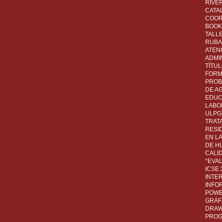
RIVER
CATA
COOR
BOOK 
TALL
RUBA
ATEN
ADMI
TÍTU
FORM
PROB
DE A
EDUC
LABO
ULPG
TRAT
RESI
EN L
DE H
CALI
*EVA
ICSE
INTE
INFO
POWE
GRÁF
DRAW,
PROG