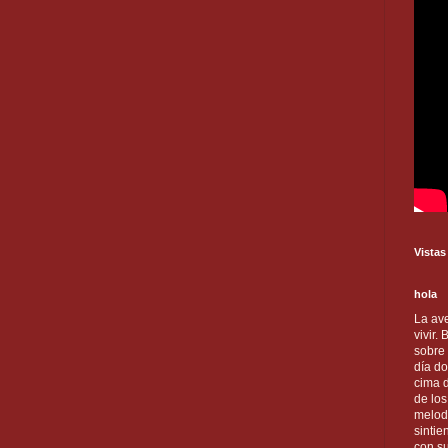
Vistas
hola
La ave
vivir.
sobre
día do
cima d
de lo
melod
sintie
con s