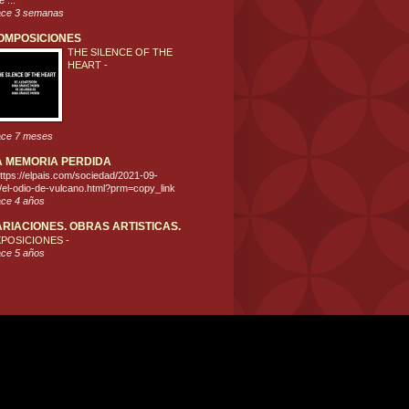
 ...
ce 3 semanas
OMPOSICIONES
THE SILENCE OF THE
HEART
-
ce 7 meses
A MEMORIA PERDIDA
ttps://elpais.com/sociedad/2021-09-
/el-odio-de-vulcano.html?prm=copy_link
ce 4 años
ARIACIONES. OBRAS ARTISTICAS.
XPOSICIONES
-
ce 5 años