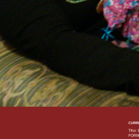
CURR
Tfno:
FORM