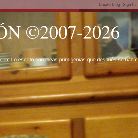
N ©2007-2026
com Lo escrito son ideas primigenias que después se han cor