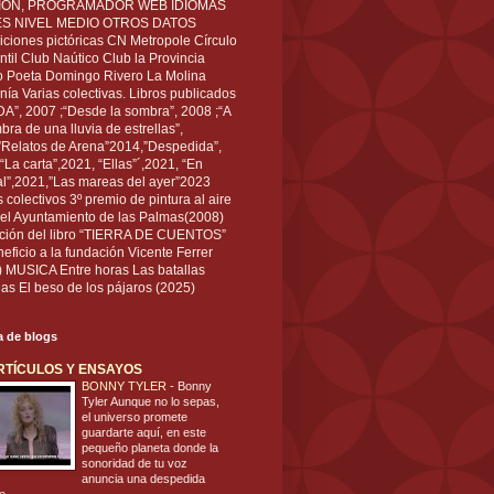
IÓN, PROGRAMADOR WEB IDIOMAS
ÉS NIVEL MEDIO OTROS DATOS
ciones pictóricas CN Metropole Círculo
til Club Naútico Club la Provincia
 Poeta Domingo Rivero La Molina
nía Varias colectivas. Libros publicados
A”, 2007 ;“Desde la sombra”, 2008 ;“A
bra de una lluvia de estrellas”,
”Relatos de Arena”2014,”Despedida”,
“La carta”,2021, “Ellas”´,2021, “En
al”,2021,”Las mareas del ayer”2023
s colectivos 3º premio de pintura al aire
del Ayuntamiento de las Palmas(2008)
ración del libro “TIERRA DE CUENTOS”
eficio a la fundación Vicente Ferrer
) MUSICA Entre horas Las batallas
as El beso de los pájaros (2025)
ta de blogs
RTÍCULOS Y ENSAYOS
BONNY TYLER
-
Bonny
Tyler Aunque no lo sepas,
el universo promete
guardarte aquí, en este
pequeño planeta donde la
sonoridad de tu voz
anuncia una despedida