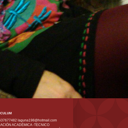
ICULUM
 637677482 laguna198@hotmail.com
ACIÓN ACADÉMICA -TECNICO