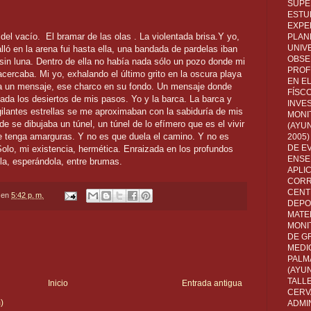
SUPE
ESTUD
EXPE
del vacío.
El bramar de las olas . La violentada brisa.Y yo,
PLANE
UNIV
lló en la arena fui hasta ella, una bandada de pardelas iban
OBSE
 sin luna. Dentro de ella no había nada sólo un pozo donde mi
PROF
cercaba. Mi yo, exhalando el último grito en la oscura playa
EN E
ía un mensaje, ese charco en su fondo. Un mensaje donde
FÍSC
ada los desiertos de mis pasos. Yo y la barca. La barca y
INVES
gilantes estrellas se me aproximaban con la sabiduría de mis
MONI
 se dibujaba un túnel, un túnel de lo efímero que es el vivir
(AYUN
que tenga amarguras. Y no es que duela el camino. Y no es
2005)
DE E
olo, mi existencia, hermética. Enraizada en los profundos
ENSE
lla, esperándola, entre brumas.
APLI
CORR
CENT
en
5:42 p. m.
DEPO
MATE
MONI
DE G
MEDI
PALM
(AYU
TALL
Inicio
Entrada antigua
CERV
)
ADMI