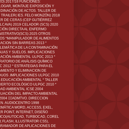
O) 2017/18 FUNCIONES:
LOGAR, MONTAJE EXPOSICIÓN Y
DINACIÓN DE ACTOS. TALLER DE
TRAILER( IES. FELO MONZÓN) 2018
ER DE CERAS (CEP GUTIÉRREZ
LCAVA) 2019 CELADOR (SCS) 2020
CIÓN DIRECTA AL ENFERMO
NISTRATIVO(SCS) 2025 OTROS
LOS *MANIPULADOR DE ALIMENTOS
ACION SIN BARREAS 2013 *
LEMÁTICA DE LA CONTAMINACIÓN
GUAS Y SUELOS. IMPLICACIONES
ACIÓN AMBIENTAL ULPGC 2013 *
RATORIO DE ANÁLISIS QUÍMICO
C 2012 * ESTRATEGIAS PARA EL
AMIENTO Y ELIMINACION DE
DUOS .IMPLICACIONES ULPGC 2010
A EDUCACIÓN AMBIENTAL * TALLER
UERTO ECOLÓGICO ULPGC 2010 *
DAD AMBIENTAL ICSE 2004
LUACIÓN DEL IMPACTO AMBIENTAL
 2004 ADMTVO. DIRECCION
RN. AUDIOCENTRO 1998
RMÁTICA WORD, ACCESS, EXEL,
R POINT, INTERNET, DISEÑO
ICO(AUTOCAD, TURBOCAD, COREL
 FLASH, ILLUSTRATOR CS5),
RAMADOR DE APLICACIONES DE