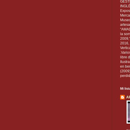
GEST
INGL
Exposi
Mercan
Museo
artesa
“AMAD
la som
2009,
2016, 
Vertic
.Vario
libre 
Ilust
en ben
(2009
perdid
Mi lis
A