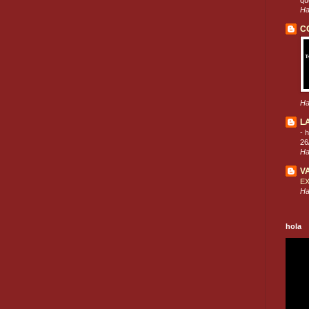
que
Ha
C
Ha
L
-
h
26
Ha
V
E
Ha
hola